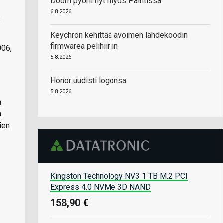
Doom pyörii nyt myös Paintissa
6.8.2026
n
Keychron kehittää avoimen lähdekoodin
firmwarea pelihiiriin
006,
5.8.2026
Honor uudisti logonsa
5.8.2026
n
n
ien
Kingston Technology NV3 1 TB M.2 PCI
Express 4.0 NVMe 3D NAND
158,90 €