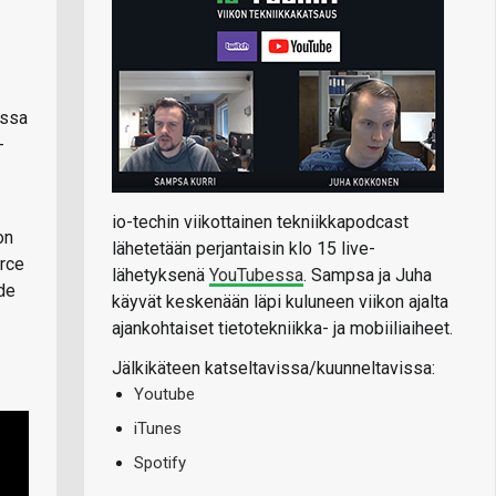
essa
-
io-techin viikottainen tekniikkapodcast
on
lähetetään perjantaisin klo 15 live-
orce
lähetyksenä
YouTubessa
. Sampsa ja Juha
de
käyvät keskenään läpi kuluneen viikon ajalta
ajankohtaiset tietotekniikka- ja mobiiliaiheet.
Jälkikäteen katseltavissa/kuunneltavissa:
Youtube
iTunes
Spotify