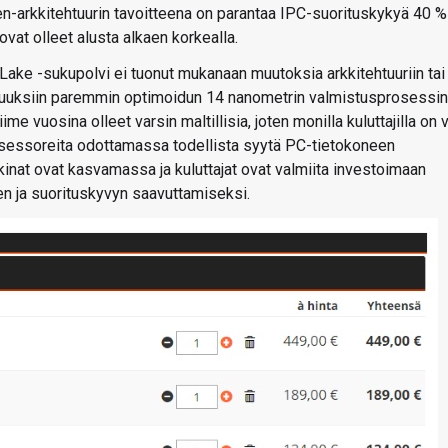
en-arkkitehtuurin tavoitteena on parantaa IPC-suorituskykyä 40 %
vat olleet alusta alkaen korkealla.
Lake -sukupolvi ei tuonut mukanaan muutoksia arkkitehtuuriin tai
ajuuksiin paremmin optimoidun 14 nanometrin valmistusprosessin
e vuosina olleet varsin maltillisia, joten monilla kuluttajilla on v
osessoreita odottamassa todellista syytä PC-tietokoneen
nat ovat kasvamassa ja kuluttajat ovat valmiita investoimaan
 ja suorituskyvyn saavuttamiseksi.