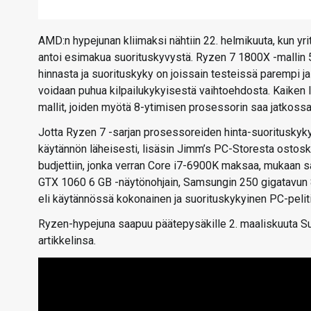
AMD:n hypejunan kliimaksi nähtiin 22. helmikuuta, kun yri
antoi esimakua suorituskyvystä. Ryzen 7 1800X -mallin 
hinnasta ja suorituskyky on joissain testeissä parempi j
voidaan puhua kilpailukykyisestä vaihtoehdosta. Kaiken l
mallit, joiden myötä 8-ytimisen prosessorin saa jatkossa
Jotta Ryzen 7 -sarjan prosessoreiden hinta-suorituskyky
käytännön läheisesti, lisäsin Jimm’s PC-Storesta osto
budjettiin, jonka verran Core i7-6900K maksaa, mukaan
GTX 1060 6 GB -näytönohjain, Samsungin 250 gigatavun 
eli käytännössä kokonainen ja suorituskykyinen PC-pelit
Ryzen-hypejuna saapuu päätepysäkille 2. maaliskuuta Suo
artikkelinsa.