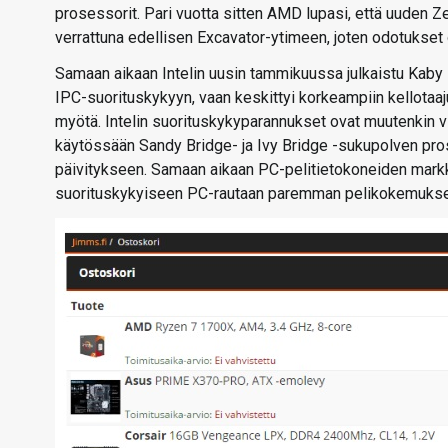
prosessorit. Pari vuotta sitten AMD lupasi, että uuden Z
verrattuna edellisen Excavator-ytimeen, joten odotukset o
Samaan aikaan Intelin uusin tammikuussa julkaistu Kaby 
IPC-suorituskykyyn, vaan keskittyi korkeampiin kellota
myötä. Intelin suorituskykyparannukset ovat muutenkin viim
käytössään Sandy Bridge- ja Ivy Bridge -sukupolven pr
päivitykseen. Samaan aikaan PC-pelitietokoneiden markki
suorituskykyiseen PC-rautaan paremman pelikokemuksen