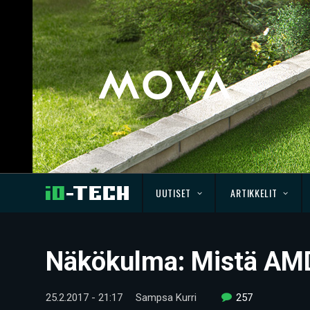
UUTISET
ARTIKKELIT
Näkökulma: Mistä AMD
25.2.2017 - 21:17
Sampsa Kurri
257