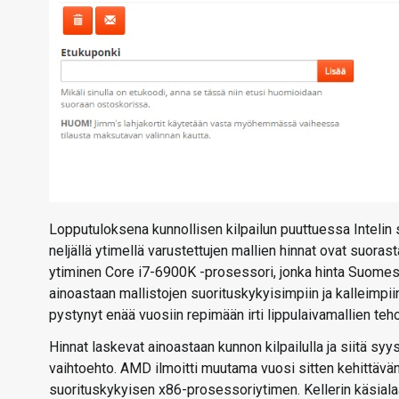
Lopputuloksena kunnollisen kilpailun puuttuessa Intelin s
neljällä ytimellä varustettujen mallien hinnat ovat suora
ytiminen Core i7-6900K -prosessori, jonka hinta Suomessa
ainoastaan mallistojen suorituskykyisimpiin ja kalleimpii
pystynyt enää vuosiin repimään irti lippulaivamallien teh
Hinnat laskevat ainoastaan kunnon kilpailulla ja siitä syy
vaihtoehto. AMD ilmoitti muutama vuosi sitten kehittävän
suorituskykyisen x86-prosessoriytimen. Kellerin käsiala