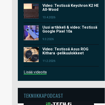
Video: Testissä Keychron K2 HE
All-Wood
13.4.2026
Uusi artikkeli & video: Testissä
Google Pixel 10a
9.3.2026
Video: Testissä Asus ROG
Kithara -pelikuulokkeet
11.2.2026
Lisää videoita
TEKNIIKKAPODCAST