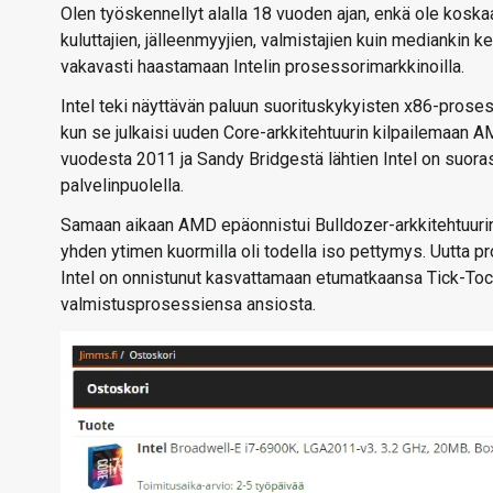
Olen työskennellyt alalla 18 vuoden ajan, enkä ole koska
kuluttajien, jälleenmyyjien, valmistajien kuin mediankin 
vakavasti haastamaan Intelin prosessorimarkkinoilla.
Intel teki näyttävän paluun suorituskykyisten x86-prose
kun se julkaisi uuden Core-arkkitehtuurin kilpailemaan 
vuodesta 2011 ja Sandy Bridgestä lähtien Intel on suoras
palvelinpuolella.
Samaan aikaan AMD epäonnistui Bulldozer-arkkitehtuurin
yhden ytimen kuormilla oli todella iso pettymys. Uutta pr
Intel on onnistunut kasvattamaan etumatkaansa Tick-Tock
valmistusprosessiensa ansiosta.