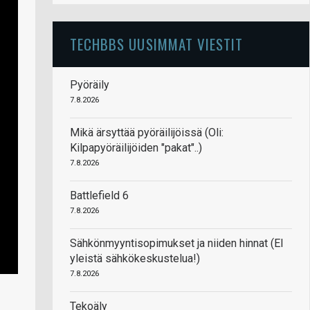
TECHBBS UUSIMMAT VIESTIT
Pyöräily
7.8.2026
Mikä ärsyttää pyöräilijöissä (Oli:
Kilpapyöräilijöiden "pakat"..)
7.8.2026
Battlefield 6
7.8.2026
Sähkönmyyntisopimukset ja niiden hinnat (EI
yleistä sähkökeskustelua!)
7.8.2026
Tekoäly