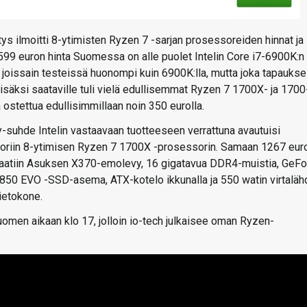
tys ilmoitti 8-ytimisten Ryzen 7 -sarjan prosessoreiden hinnat ja
599 euron hinta Suomessa on alle puolet Intelin Core i7-6900K:n
a joissain testeissä huonompi kuin 6900K:lla, mutta joka tapauks
isäksi saataville tuli vielä edullisemmat Ryzen 7 1700X- ja 1700
 ostettua edullisimmillaan noin 350 eurolla.
-suhde Intelin vastaavaan tuotteeseen verrattuna avautuisi
skoriin 8-ytimisen Ryzen 7 1700X -prosessorin. Samaan 1267 eur
 saatiin Asuksen X370-emolevy, 16 gigatavua DDR4-muistia, GeF
850 EVO -SSD-asema, ATX-kotelo ikkunalla ja 550 watin virtaläh
ietokone.
men aikaan klo 17, jolloin io-tech julkaisee oman Ryzen-