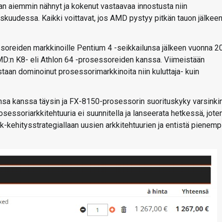
an aiemmin nähnyt ja kokenut vastaavaa innostusta niin
keskuudessa. Kaikki voittavat, jos AMD pystyy pitkän tauon jälkee
ssoreiden markkinoille Pentium 4 -seikkailunsa jälkeen vuonna 2
AMD:n K8- eli Athlon 64 -prosessoreiden kanssa. Viimeistään
taan dominoinut prosessorimarkkinoita niin kuluttaja- kuin
sa kanssa täysin ja FX-8150-prosessorin suorituskyky varsinki
osessoriarkkitehtuuria ei suunnitella ja lanseerata hetkessä, jote
-kehitysstrategiallaan uusien arkkitehtuurien ja entistä pienemp