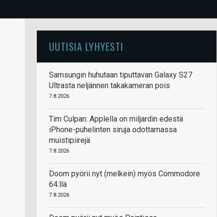
UUTISIA LYHYESTI
Samsungin huhutaan tiputtavan Galaxy S27
Ultrasta neljännen takakameran pois
7.8.2026
Tim Culpan: Applella on miljardin edestä
iPhone-puhelinten siruja odottamassa
muistipiirejä
7.8.2026
Doom pyörii nyt (melkein) myös Commodore
64:llä
7.8.2026