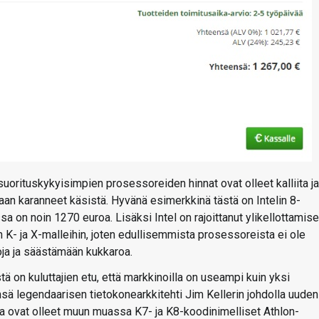
uorituskykyisimpien prosessoreiden hinnat ovat olleet kalliita ja 
staan karanneet käsistä. Hyvänä esimerkkinä tästä on Intelin 8-
 on noin 1270 euroa. Lisäksi Intel on rajoittanut ylikellottamis
n K- ja X-malleihin, joten edullisemmista prosessoreista ei ole
oja ja säästämään kukkaroa.
stä on kuluttajien etu, että markkinoilla on useampi kuin yksi
sä legendaarisen tietokonearkkitehti Jim Kellerin johdolla uuden
a ovat olleet muun muassa K7- ja K8-koodinimelliset Athlon-