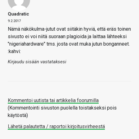
Quadratic
9.2.2017
Nämä näkökulma-jutut ovat siitäkin hyviä, että eräs toinen
sivusto ei voi niitä suoraan plagioida ja laittaa lähteeksi
"nigeriahardware" tms. josta ovat muka jutun bonganneet.
:kahvi:
Kirjaudu sisään vastataksesi
Kommentoi uutista tai artikkelia foorumilla
(Kommentointi sivuston puolella toistakseksi pois
käytöstä)
Lähetä palautetta / raportoi kirjoitusvirheestä