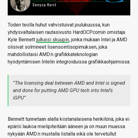
Toden teolla huhut vahvistuivat joulukuussa, kun
yhdysvaltalaisen rautasivusto HardOCP.comin omistaja
Kyle Bennett
julkaisi skuupin
, jonka mukaan Intel ja AMD
olisivat solmineet lisensointisopimuksen, joka
mahdollistaisi AMD:n grafiikkateknologian
hyödyntämisen Intelin integroiduissa grafiikkaohjaimissa:
”The licensing deal between AMD and Intel is signed
and done for putting AMD GPU tech into Intel’s
iGPU”
Bennett tunnetaan alalla kiistanalaisena henkilönä, joka ei
epäröi laukoa mielipiteitään ääneen ja on muun muassa
nykyään AMD:n mustalla listalla eikä ole tervetullut