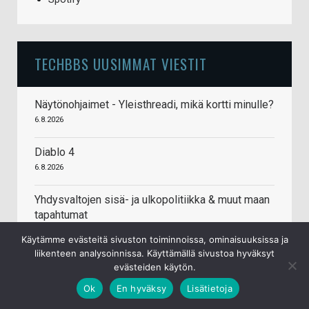
TECHBBS UUSIMMAT VIESTIT
Näytönohjaimet - Yleisthreadi, mikä kortti minulle?
6.8.2026
Diablo 4
6.8.2026
Yhdysvaltojen sisä- ja ulkopolitiikka & muut maan
tapahtumat
6.8.2026
Käytämme evästeitä sivuston toiminnoissa, ominaisuuksissa ja
liikenteen analysoinnissa. Käyttämällä sivustoa hyväksyt
Yhdysvaltain 45. ja 47. presidentti Donald J.
evästeiden käytön.
Trump
Ok
En hyväksy
Lisätietoja
5.8.2026