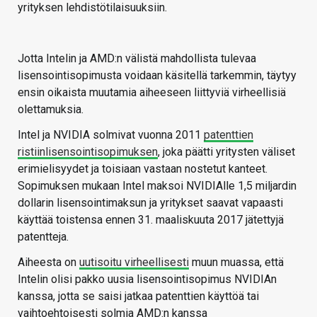
yrityksen lehdistötilaisuuksiin.
Jotta Intelin ja AMD:n välistä mahdollista tulevaa
lisensointisopimusta voidaan käsitellä tarkemmin, täytyy
ensin oikaista muutamia aiheeseen liittyviä virheellisiä
olettamuksia.
Intel ja NVIDIA solmivat vuonna 2011
patenttien
ristiinlisensointisopimuksen
, joka päätti yritysten väliset
erimielisyydet ja toisiaan vastaan nostetut kanteet.
Sopimuksen mukaan Intel maksoi NVIDIAlle 1,5 miljardin
dollarin lisensointimaksun ja yritykset saavat vapaasti
käyttää toistensa ennen 31. maaliskuuta 2017 jätettyjä
patentteja.
Aiheesta on
uutisoitu virheellisesti
muun muassa, että
Intelin olisi pakko uusia lisensointisopimus NVIDIAn
kanssa, jotta se saisi jatkaa patenttien käyttöä tai
vaihtoehtoisesti solmia AMD:n kanssa