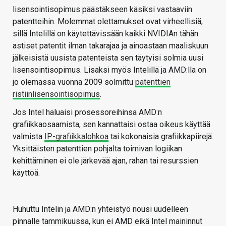
lisensointisopimus päästäkseen käsiksi vastaaviin
patentteihin. Molemmat olettamukset ovat virheellisiä,
sillä Intelillä on käytettävissään kaikki NVIDIAn tähän
astiset patentit ilman takarajaa ja ainoastaan maaliskuun
jälkeisistä uusista patenteista sen täytyisi solmia uusi
lisensointisopimus. Lisäksi myös Intelillä ja AMD:lla on
jo olemassa vuonna 2009 solmittu
patenttien
ristiinlisensointisopimus
.
Jos Intel haluaisi prosessoreihinsa AMD:n
grafiikkaosaamista, sen kannattaisi ostaa oikeus käyttää
valmista
IP-grafiikkalohkoa
tai kokonaisia grafiikkapiirejä.
Yksittäisten patenttien pohjalta toimivan logiikan
kehittäminen ei ole järkevää ajan, rahan tai resurssien
käyttöä.
Huhuttu Intelin ja AMD:n yhteistyö nousi uudelleen
pinnalle tammikuussa, kun ei AMD eikä Intel maininnut