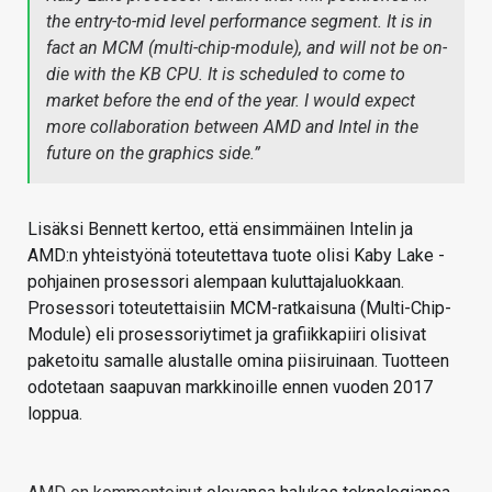
the entry-to-mid level performance segment. It is in
fact an MCM (multi-chip-module), and will not be on-
die with the KB CPU. It is scheduled to come to
market before the end of the year. I would expect
more collaboration between AMD and Intel in the
future on the graphics side.”
Lisäksi Bennett kertoo, että ensimmäinen Intelin ja
AMD:n yhteistyönä toteutettava tuote olisi Kaby Lake -
pohjainen prosessori alempaan kuluttajaluokkaan.
Prosessori toteutettaisiin MCM-ratkaisuna (Multi-Chip-
Module) eli prosessoriytimet ja grafiikkapiiri olisivat
paketoitu samalle alustalle omina piisiruinaan. Tuotteen
odotetaan saapuvan markkinoille ennen vuoden 2017
loppua.