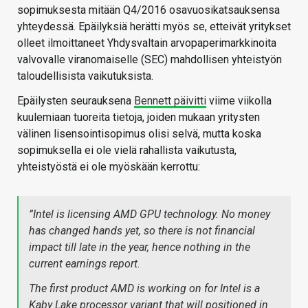
sopimuksesta mitään Q4/2016 osavuosikatsauksensa
yhteydessä. Epäilyksiä herätti myös se, etteivät yritykset
olleet ilmoittaneet Yhdysvaltain arvopaperimarkkinoita
valvovalle viranomaiselle (SEC) mahdollisen yhteistyön
taloudellisista vaikutuksista.
Epäilysten seurauksena
Bennett päivitti
viime viikolla
kuulemiaan tuoreita tietoja, joiden mukaan yritysten
välinen lisensointisopimus olisi selvä, mutta koska
sopimuksella ei ole vielä rahallista vaikutusta,
yhteistyöstä ei ole myöskään kerrottu:
”Intel is licensing AMD GPU technology. No money
has changed hands yet, so there is not financial
impact till late in the year, hence nothing in the
current earnings report.
The first product AMD is working on for Intel is a
Kaby Lake processor variant that will positioned in