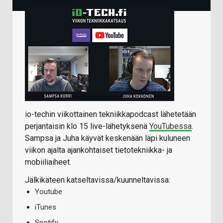
io-techin viikottainen tekniikkapodcast lähetetään
perjantaisin klo 15 live-lähetyksenä
YouTubessa
.
Sampsa ja Juha käyvät keskenään läpi kuluneen
viikon ajalta ajankohtaiset tietotekniikka- ja
mobiiliaiheet.
Jälkikäteen katseltavissa/kuunneltavissa:
Youtube
iTunes
Spotify