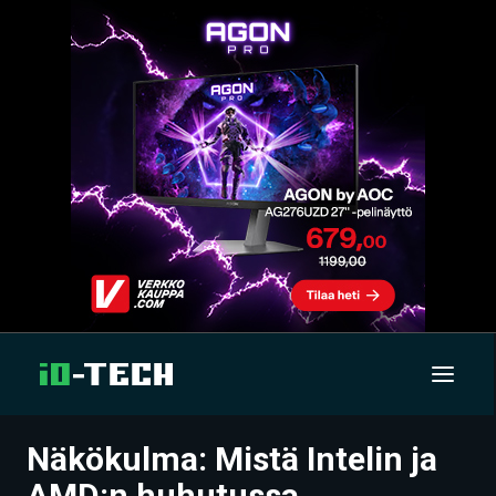
Näkökulma: Mistä Intelin ja
UUTISET
AMD:n huhutussa