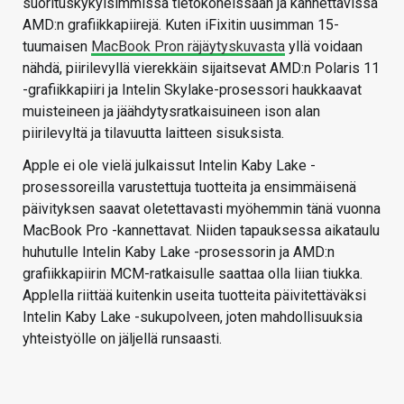
suorituskykyisimmissä tietokoneissaan ja kannettavissa
AMD:n grafiikkapiirejä. Kuten iFixitin uusimman 15-
tuumaisen
MacBook Pron räjäytyskuvasta
yllä voidaan
nähdä, piirilevyllä vierekkäin sijaitsevat AMD:n Polaris 11
-grafiikkapiiri ja Intelin Skylake-prosessori haukkaavat
muisteineen ja jäähdytysratkaisuineen ison alan
piirilevyltä ja tilavuutta laitteen sisuksista.
Apple ei ole vielä julkaissut Intelin Kaby Lake -
prosessoreilla varustettuja tuotteita ja ensimmäisenä
päivityksen saavat oletettavasti myöhemmin tänä vuonna
MacBook Pro -kannettavat. Niiden tapauksessa aikataulu
huhutulle Intelin Kaby Lake -prosessorin ja AMD:n
grafiikkapiirin MCM-ratkaisulle saattaa olla liian tiukka.
Applella riittää kuitenkin useita tuotteita päivitettäväksi
Intelin Kaby Lake -sukupolveen, joten mahdollisuuksia
yhteistyölle on jäljellä runsaasti.