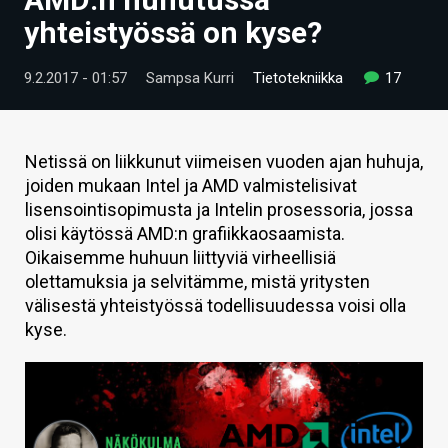
ARTIKKELIT
yhteistyössä on kyse?
VIDEOT
9.2.2017 - 01:57
Sampsa Kurri
Tietotekniikka
17
TECHBBS
TIETOA
Netissä on liikkunut viimeisen vuoden ajan huhuja,
joiden mukaan Intel ja AMD valmistelisivat
HINTA.FI
lisensointisopimusta ja Intelin prosessoria, jossa
olisi käytössä AMD:n grafiikkaosaamista.
KAUPPA
Oikaisemme huhuun liittyviä virheellisiä
VAIHDA TEEMA
olettamuksia ja selvitämme, mistä yritysten
välisestä yhteistyössä todellisuudessa voisi olla
kyse.
HAKU