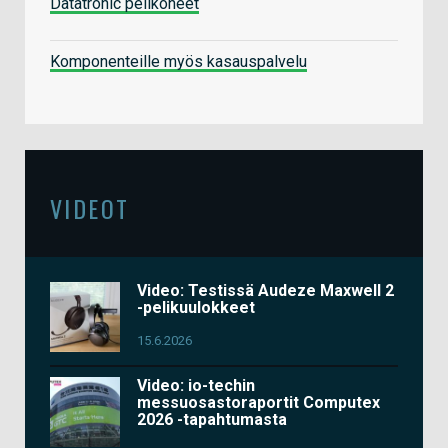
Datatronic pelikoneet
Komponenteille myös kasauspalvelu
VIDEOT
Video: Testissä Audeze Maxwell 2
-pelikuulokkeet
15.6.2026
Video: io-techin
messuosastoraportit Computex
2026 -tapahtumasta