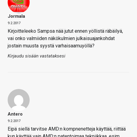
Jormala
9.2.2017
Kirjoitteleeko Sampsa nää jutut ennen yöllistä räbäilyä,
vai onko valmiiden näkökulmien julkaisuajankohdat
jostain muusta syystä varhaisaamuyöllä?
Kirjaudu sisään vastataksesi
Antero
9.2.2017
Eipä siellä tarvitse AMD:n kompnenetteja käyttää, riittää
kun käyttää vain AMD:n patentoimaa tekniikkaa, esim