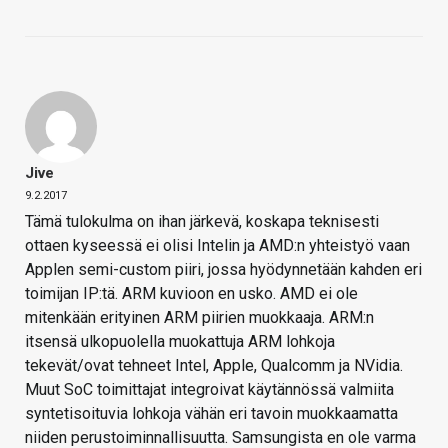
Jive
9.2.2017
Tämä tulokulma on ihan järkevä, koskapa teknisesti
ottaen kyseessä ei olisi Intelin ja AMD:n yhteistyö vaan
Applen semi-custom piiri, jossa hyödynnetään kahden eri
toimijan IP:tä. ARM kuvioon en usko. AMD ei ole
mitenkään erityinen ARM piirien muokkaaja. ARM:n
itsensä ulkopuolella muokattuja ARM lohkoja
tekevät/ovat tehneet Intel, Apple, Qualcomm ja NVidia.
Muut SoC toimittajat integroivat käytännössä valmiita
syntetisoituvia lohkoja vähän eri tavoin muokkaamatta
niiden perustoiminnallisuutta. Samsungista en ole varma