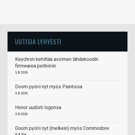
UUTISIA LYHYESTI
Keychron kehittää avoimen lähdekoodin
firmwarea pelihiiriin
5.8.2026
Doom pyörii nyt myös Paintissa
5.8.2026
Honor uudisti logonsa
5.8.2026
Doom pyörii nyt (melkein) myös Commodore
64:llä