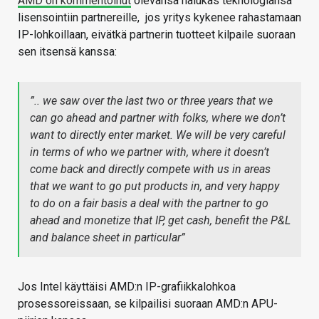
AMD on kommentoinut
olevansa halukas teknologiansa
lisensointiin partnereille, jos yritys kykenee rahastamaan
IP-lohkoillaan, eivätkä partnerin tuotteet kilpaile suoraan
sen itsensä kanssa:
”.. we saw over the last two or three years that we
can go ahead and partner with folks, where we don’t
want to directly enter market. We will be very careful
in terms of who we partner with, where it doesn’t
come back and directly compete with us in areas
that we want to go put products in, and very happy
to do on a fair basis a deal with the partner to go
ahead and monetize that IP, get cash, benefit the P&L
and balance sheet in particular”
Jos Intel käyttäisi AMD:n IP-grafiikkalohkoa
prosessoreissaan, se kilpailisi suoraan AMD:n APU-