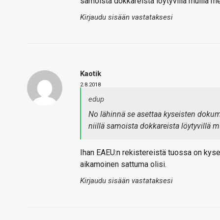
samoista dokkareista löytyvillä muilla mer
Kirjaudu sisään vastataksesi
Kaotik
2.8.2018
edup
No lähinnä se asettaa kyseisten dokume
niillä samoista dokkareista löytyvillä m
Ihan EAEU:n rekistereistä tuossa on kyse, 
aikamoinen sattuma olisi.
Kirjaudu sisään vastataksesi