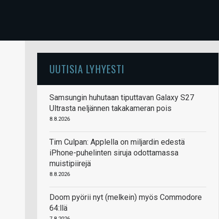
UUTISIA LYHYESTI
Samsungin huhutaan tiputtavan Galaxy S27
Ultrasta neljännen takakameran pois
8.8.2026
Tim Culpan: Applella on miljardin edestä
iPhone-puhelinten siruja odottamassa
muistipiirejä
8.8.2026
Doom pyörii nyt (melkein) myös Commodore
64:llä
7.8.2026