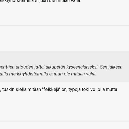
kkiyhdistelmillä ei juuri ole mitään väliä.
nttien aitouden ja/tai alkuperän kyseenalaiseksi. Sen jälkeen
uilla merkkiyhdistelmillä ei juuri ole mitään väliä.
tuskin siellä mitään "feikkejä" on, typoja toki voi olla mutta