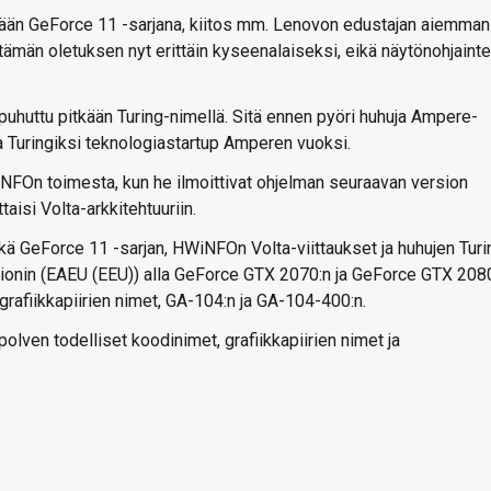
tkään GeForce 11 -sarjana, kiitos mm. Lenovon edustajan aiemman
tämän oletuksen nyt erittäin kyseenalaiseksi, eikä näytönohjaint
uhuttu pitkään Turing-nimellä. Sitä ennen pyöri huhuja Ampere-
a Turingiksi teknologiastartup Amperen vuoksi.
iNFOn toimesta, kun he ilmoittivat ohjelman seuraavan version
taisi Volta-arkkitehtuuriin.
kä GeForce 11 -sarjan, HWiNFOn Volta-viittaukset ja huhujen Turi
nionin (EAEU (EEU)) alla GeForce GTX 2070:n ja GeForce GTX 208
afiikkapiirien nimet, GA-104:n ja GA-104-400:n.
lven todelliset koodinimet, grafiikkapiirien nimet ja