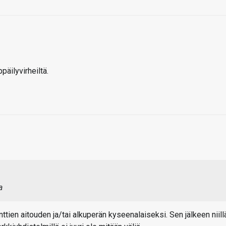
äilyvirheiltä.
a
tien aitouden ja/tai alkuperän kyseenalaiseksi. Sen jälkeen niill