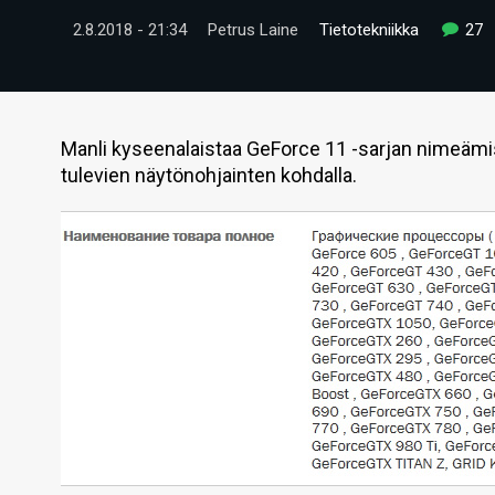
2.8.2018 - 21:34
Petrus Laine
Tietotekniikka
27
Manli kyseenalaistaa GeForce 11 -sarjan nimeämis
tulevien näytönohjainten kohdalla.