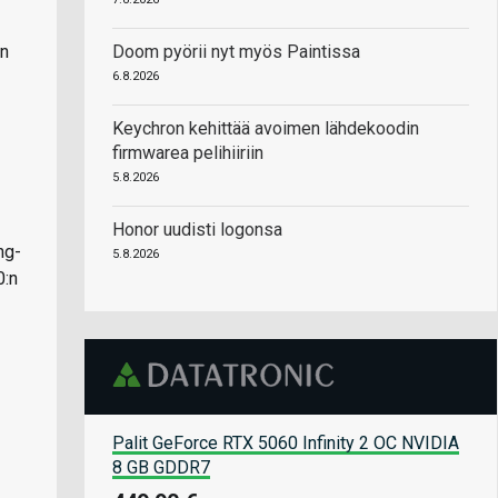
en
Doom pyörii nyt myös Paintissa
6.8.2026
Keychron kehittää avoimen lähdekoodin
firmwarea pelihiiriin
5.8.2026
Honor uudisti logonsa
ng-
5.8.2026
0:n
Palit GeForce RTX 5060 Infinity 2 OC NVIDIA
8 GB GDDR7