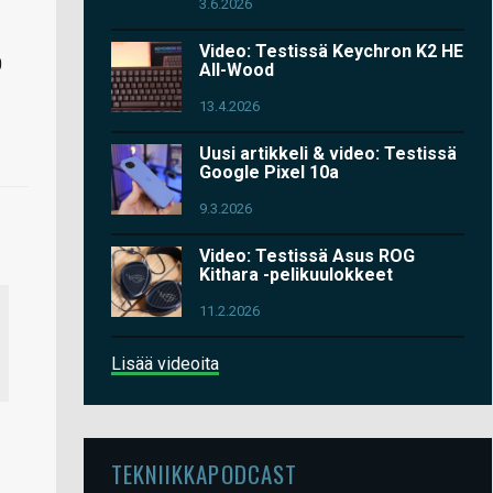
3.6.2026
Video: Testissä Keychron K2 HE
0
All-Wood
13.4.2026
Uusi artikkeli & video: Testissä
Google Pixel 10a
9.3.2026
Video: Testissä Asus ROG
Kithara -pelikuulokkeet
11.2.2026
Lisää videoita
TEKNIIKKAPODCAST