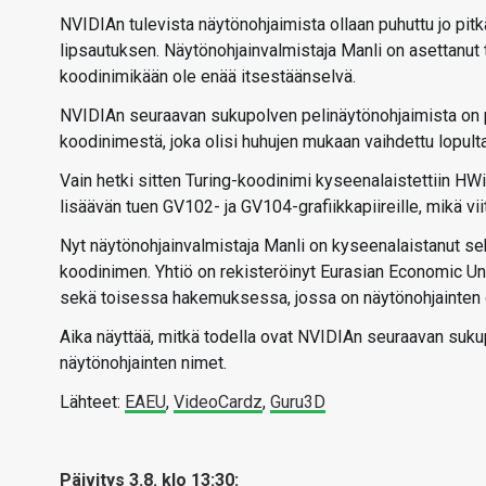
NVIDIAn tulevista näytönohjaimista ollaan puhuttu jo pi
lipsautuksen. Näytönohjainvalmistaja Manli on asettanut 
koodinimikään ole enää itsestäänselvä.
NVIDIAn seuraavan sukupolven pelinäytönohjaimista on p
koodinimestä, joka olisi huhujen mukaan vaihdettu lopult
Vain hetki sitten Turing-koodinimi kyseenalaistettiin HW
lisäävän tuen GV102- ja GV104-grafiikkapiireille, mikä viit
Nyt näytönohjainvalmistaja Manli on kyseenalaistanut se
koodinimen. Yhtiö on rekisteröinyt Eurasian Economic U
sekä toisessa hakemuksessa, jossa on näytönohjainten gr
Aika näyttää, mitkä todella ovat NVIDIAn seuraavan sukupo
näytönohjainten nimet.
Lähteet:
EAEU
,
VideoCardz
,
Guru3D
Päivitys 3.8. klo 13:30: