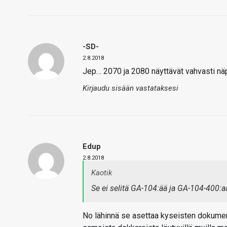
-SD-
2.8.2018
Jep… 2070 ja 2080 näyttävät vahvasti näpp
Kirjaudu sisään vastataksesi
Edup
2.8.2018
Kaotik
Se ei selitä GA-104:ää ja GA-104-400:a
No lähinnä se asettaa kyseisten dokument