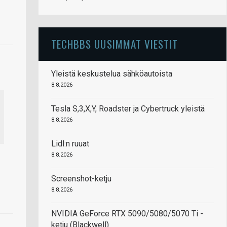
TECHBBS UUSIMMAT VIESTIT
Yleistä keskustelua sähköautoista
8.8.2026
Tesla S,3,X,Y, Roadster ja Cybertruck yleistä
8.8.2026
Lidl:n ruuat
8.8.2026
Screenshot-ketju
8.8.2026
NVIDIA GeForce RTX 5090/5080/5070 Ti -
ketju (Blackwell)