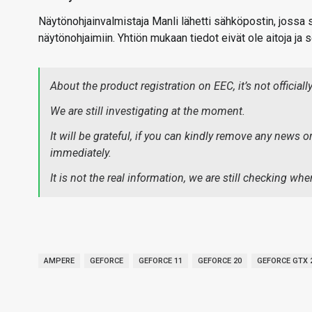
Näytönohjainvalmistaja Manli lähetti sähköpostin, jossa 
näytönohjaimiin. Yhtiön mukaan tiedot eivät ole aitoja ja s
About the product registration on EEC, it’s not official
We are still investigating at the moment.
It will be grateful, if you can kindly remove any new
immediately.
It is not the real information, we are still checking w
AMPERE
GEFORCE
GEFORCE 11
GEFORCE 20
GEFORCE GTX 