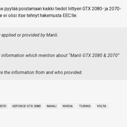
se pyytää poistamaan kaikki tiedot liittyen GTX 2080- ja 2070-
e ei olisi itse tehnyt hakemusta EEC:lle:
ly applied or provided by Manli.
s or information which mention about “Manli GTX 2080 & 2070”
here the information from and who provided.
2070
GEFORCE GTX 2080
MANLI
NVIDIA
TURING
VOLTA