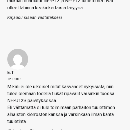
mukaan bundlatut NF-P12 ja NF-F12 tuulettimet ovat
olleet lähinnä keskinkertaisia täryjyriä.
Kirjaudu sisään vastataksesi
E.T
12.6.2018
Mikäli ei ole ulkoiset mitat kasvaneet nykyisistä, niin
tulee olemaan todella tiukat ripavälit varsinkin tuossa
NH-U12S päivityksessä.
Eli välttämättä ei tule toimimaan parhaiten tuulettimen
alhaisten kierrosten kanssa ja varsinkaan ilman kahta
tuuletinta.