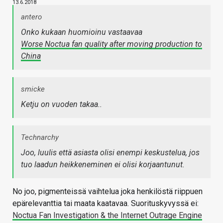
13.6.2018
antero
Onko kukaan huomioinu vastaavaa
Worse Noctua fan quality after moving production to
China
smicke
Ketju on vuoden takaa..
Technarchy
Joo, luulis että asiasta olisi enempi keskustelua, jos
tuo laadun heikkeneminen ei olisi korjaantunut.
No joo, pigmenteissä vaihtelua joka henkilöstä riippuen
epärelevanttia tai maata kaatavaa. Suorituskyvyssä ei:
Noctua Fan Investigation & the Internet Outrage Engine