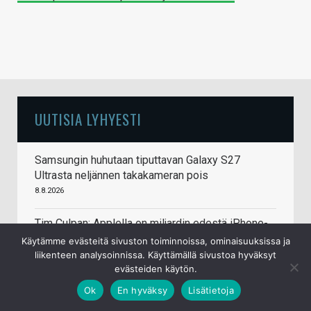
UUTISIA LYHYESTI
Samsungin huhutaan tiputtavan Galaxy S27
Ultrasta neljännen takakameran pois
8.8.2026
Tim Culpan: Applella on miljardin edestä iPhone-
puhelinten siruja odottamassa muistipiirejä
Käytämme evästeitä sivuston toiminnoissa, ominaisuuksissa ja
liikenteen analysoinnissa. Käyttämällä sivustoa hyväksyt
8.8.2026
evästeiden käytön.
Doom pyörii nyt (melkein) myös Commodore
Ok
En hyväksy
Lisätietoja
64:llä