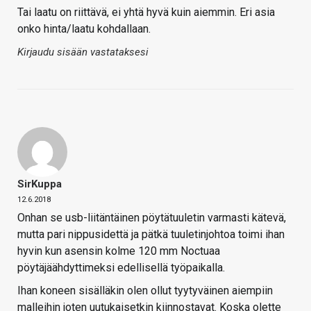
Tai laatu on riittävä, ei yhtä hyvä kuin aiemmin. Eri asia
onko hinta/laatu kohdallaan.
Kirjaudu sisään vastataksesi
SirKuppa
12.6.2018
Onhan se usb-liitäntäinen pöytätuuletin varmasti kätevä,
mutta pari nippusidettä ja pätkä tuuletinjohtoa toimi ihan
hyvin kun asensin kolme 120 mm Noctuaa
pöytäjäähdyttimeksi edellisellä työpaikalla.
Ihan koneen sisälläkin olen ollut tyytyväinen aiempiin
malleihin joten uutukaisetkin kiinnostavat. Koska olette