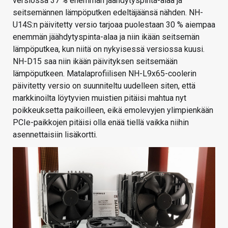
versiossa 37 % enemmän jäähdytyspinta-alaa ja
seitsemännen lämpöputken edeltäjäänsä nähden. NH-
U14S:n päivitetty versio tarjoaa puolestaan 30 % aiempaa
enemmän jäähdytyspinta-alaa ja niin ikään seitsemän
lämpöputkea, kun niitä on nykyisessä versiossa kuusi.
NH-D15 saa niin ikään päivityksen seitsemään
lämpöputkeen. Matalaprofiilisen NH-L9x65-coolerin
päivitetty versio on suunniteltu uudelleen siten, että
markkinoilta löytyvien muistien pitäisi mahtua nyt
poikkeuksetta paikoilleen, eikä emolevyjen ylimpienkään
PCIe-paikkojen pitäisi olla enää tiellä vaikka niihin
asennettaisiin lisäkortti.