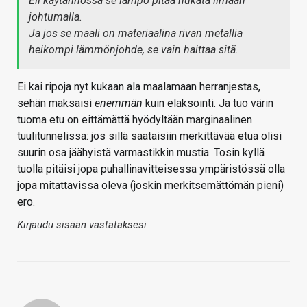
Eli käytännössä se lämpö pitää hukata ilmaan
johtumalla.
Ja jos se maali on materiaalina rivan metallia
heikompi lämmönjohde, se vain haittaa sitä.
Ei kai ripoja nyt kukaan ala maalamaan herranjestas,
sehän maksaisi
enemmän
kuin elaksointi. Ja tuo värin
tuoma etu on eittämättä hyödyltään marginaalinen
tuulitunnelissa: jos sillä saataisiin merkittävää etua olisi
suurin osa jäähyistä varmastikkin mustia. Tosin kyllä
tuolla pitäisi jopa puhallinavitteisessa ympäristössä olla
jopa mitattavissa oleva (joskin merkitsemättömän pieni)
ero.
Kirjaudu sisään vastataksesi