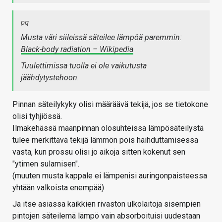
pq
Musta väri siileissä säteilee lämpöä paremmin:
Black-body radiation – Wikipedia
Tuulettimissa tuolla ei ole vaikutusta
jäähdytystehoon.
Pinnan säteilykyky olisi määräävä tekijä, jos se tietokone
olisi tyhjiössä.
Ilmakehässä maanpinnan olosuhteissa lämpösäteilystä
tulee merkittävä tekijä lämmön pois haihduttamisessa
vasta, kun prossu olisi jo aikoja sitten kokenut sen
"ytimen sulamisen".
(muuten musta kappale ei lämpenisi auringonpaisteessa
yhtään valkoista enempää)
Ja itse asiassa kaikkien rivaston ulkolaitoja sisempien
pintojen säteilemä lämpö vain absorboituisi uudestaan