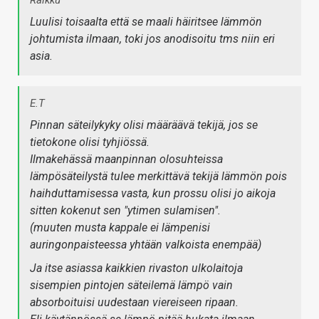
Raikku
Luulisi toisaalta että se maali häiritsee lämmön
johtumista ilmaan, toki jos anodisoitu tms niin eri
asia.
E.T
Pinnan säteilykyky olisi määräävä tekijä, jos se
tietokone olisi tyhjiössä.
Ilmakehässä maanpinnan olosuhteissa
lämpösäteilystä tulee merkittävä tekijä lämmön pois
haihduttamisessa vasta, kun prossu olisi jo aikoja
sitten kokenut sen "ytimen sulamisen".
(muuten musta kappale ei lämpenisi
auringonpaisteessa yhtään valkoista enempää)
Ja itse asiassa kaikkien rivaston ulkolaitoja
sisempien pintojen säteilemä lämpö vain
absorboituisi uudestaan viereiseen ripaan.