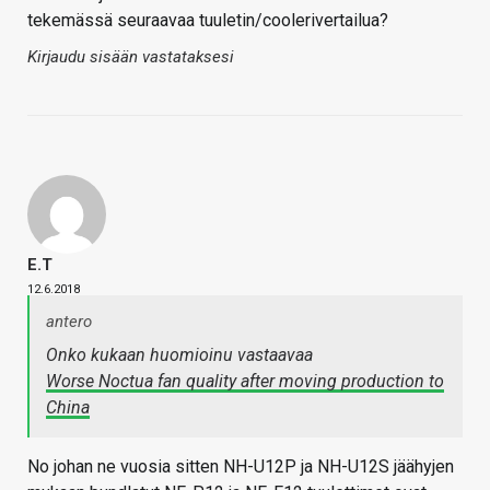
tekemässä seuraavaa tuuletin/coolerivertailua?
Kirjaudu sisään vastataksesi
E.T
12.6.2018
antero
Onko kukaan huomioinu vastaavaa
Worse Noctua fan quality after moving production to
China
No johan ne vuosia sitten NH-U12P ja NH-U12S jäähyjen