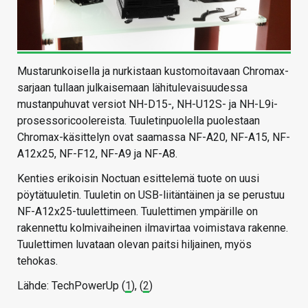
Mustarunkoisella ja nurkistaan kustomoitavaan Chromax-
sarjaan tullaan julkaisemaan lähitulevaisuudessa
mustanpuhuvat versiot NH-D15-, NH-U12S- ja NH-L9i-
prosessoricoolereista. Tuuletinpuolella puolestaan
Chromax-käsittelyn ovat saamassa NF-A20, NF-A15, NF-
A12x25, NF-F12, NF-A9 ja NF-A8.
Kenties erikoisin Noctuan esittelemä tuote on uusi
pöytätuuletin. Tuuletin on USB-liitäntäinen ja se perustuu
NF-A12x25-tuulettimeen. Tuulettimen ympärille on
rakennettu kolmivaiheinen ilmavirtaa voimistava rakenne.
Tuulettimen luvataan olevan paitsi hiljainen, myös
tehokas.
Lähde: TechPowerUp (
1
), (
2
)