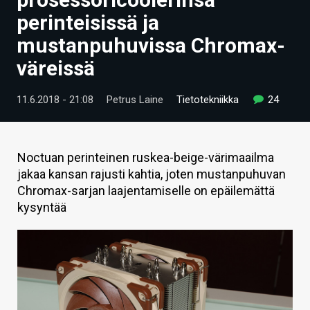
ARTIKKELIT
perinteisissä ja
mustanpuhuvissa Chromax-
VIDEOT
väreissä
TECHBBS
11.6.2018 - 21:08
Petrus Laine
Tietotekniikka
24
TIETOA
HINTA.FI
Noctuan perinteinen ruskea-beige-värimaailma
KAUPPA
jakaa kansan rajusti kahtia, joten mustanpuhuvan
Chromax-sarjan laajentamiselle on epäilemättä
VAIHDA TEEMA
kysyntää
HAKU