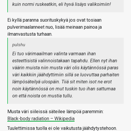
kuin normi ruskeatkin, eli hyvä lisäys valikoimiin!
Ei kyllä paranna suorituskykyä jos ovat tosiaan
pulverimaalanneet nuo, lisää meinaan painoa ja
ilmanvastusta turhaan.
pulshu
Ei tuo värimaailman valinta varmaan ihan
esteettisistä valinnoistakaan tapahdu. Ellen nyt ihan
väärin muista niin musta väri olis käytännössä paras
väri kaikkiin jäähdyttimiin sillä se luovuttaa parhaiten
lämpösäteilyä ulospäin. Tiiä sit miten isot ne erot
noin käytännössä on mut tuskin tuo ihan sattumaa
on että noista on mustia tullu.
Musta väri siileissä säteilee lämpöä paremmin:
Black-body radiation – Wikipedia
Tuulettimissa tuolla ei ole vaikutusta jäähdytystehoon.