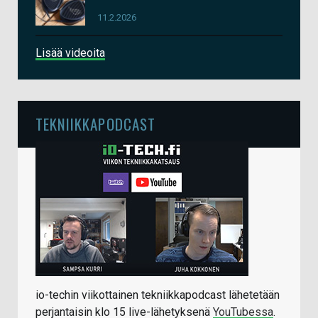
11.2.2026
Lisää videoita
TEKNIIKKAPODCAST
io-techin viikottainen tekniikkapodcast lähetetään
perjantaisin klo 15 live-lähetyksenä
YouTubessa
.