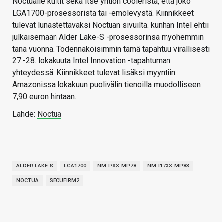
Noctualle kuitit sekä itse yhtiön coolerista, että joko
LGA1700-prosessorista tai -emolevystä. Kiinnikkeet
tulevat lunastettavaksi Noctuan sivuilta. kunhan Intel ehtii
julkaisemaan Alder Lake-S -prosessorinsa myöhemmin
tänä vuonna. Todennäköisimmin tämä tapahtuu virallisesti
27.-28. lokakuuta Intel Innovation -tapahtuman
yhteydessä. Kiinnikkeet tulevat lisäksi myyntiin
Amazonissa lokakuun puolivälin tienoilla muodolliseen
7,90 euron hintaan.
Lähde:
Noctua
ALDER LAKE-S
LGA1700
NM-I7XX-MP78
NM-I17XX-MP83
NOCTUA
SECUFIRM2