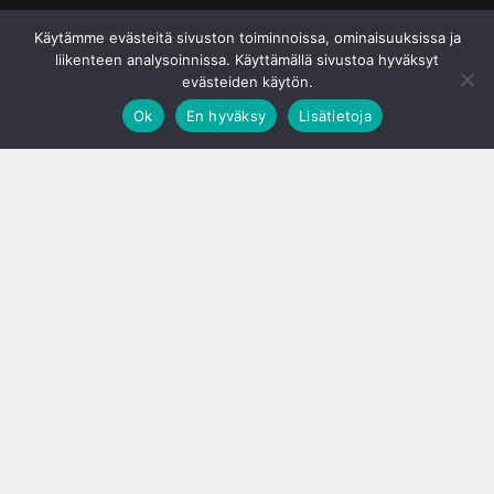
© S&J Media Oy
Käytämme evästeitä sivuston toiminnoissa, ominaisuuksissa ja
liikenteen analysoinnissa. Käyttämällä sivustoa hyväksyt
evästeiden käytön.
Ok
En hyväksy
Lisätietoja
;