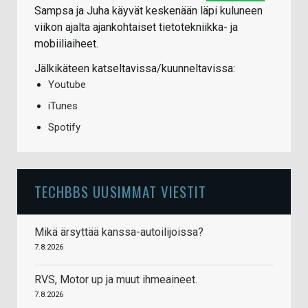
Sampsa ja Juha käyvät keskenään läpi kuluneen
viikon ajalta ajankohtaiset tietotekniikka- ja
mobiiliaiheet.
Jälkikäteen katseltavissa/kuunneltavissa:
Youtube
iTunes
Spotify
TECHBBS UUSIMMAT VIESTIT
Mikä ärsyttää kanssa-autoilijoissa?
7.8.2026
RVS, Motor up ja muut ihmeaineet.
7.8.2026