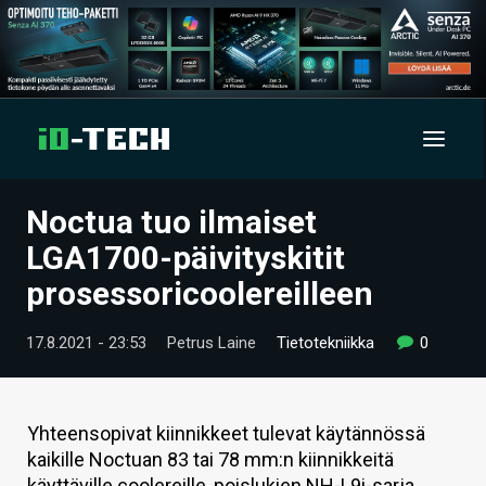
Noctua tuo ilmaiset
UUTISET
LGA1700-päivityskitit
ARTIKKELIT
prosessoricoolereilleen
VIDEOT
17.8.2021 - 23:53
Petrus Laine
Tietotekniikka
0
TECHBBS
TIETOA
Yhteensopivat kiinnikkeet tulevat käytännössä
kaikille Noctuan 83 tai 78 mm:n kiinnikkeitä
HINTA.FI
käyttäville coolereille, poislukien NH-L9i-sarja,