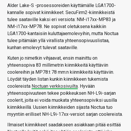
Alder Lake-S -prosessoreiden käyttämälle LGA1700-
kannalle sopivat kiinnikkeet. SecuFirm2-kiinnikkeistä
tulee saataville kaksi eri versiota: NM-i17xx-MP83 ja
NM-i17xx-MP78. Ne sopivat oletuksena kaikkiin
LGA1700-kantaisiin kuluttajaemolevyihin, mutta Noctua
tulee pitämään yllä virallista yhteensopivuuslistaa,
kunhan emolevyt tulevat saataville.
Kuten jo nimetkin vihjaavat, ensin mainittu on
yhteensopiva 83 millimetrin kiinnikkeitä käyttäviin
coolereihin ja MP78:t 78 mm:n kiinnikkeitä käyttäviin.
Löydät täyden listan kunkin kiinnikkeen tukemista
coolereista
Noctuan verkkosivuilta
. Hyvään
yhteensopivuuteen tekee poikkeuksen NH-L9i-sarjan
coolerit, joita ei voida muokata yhteensopiviksi uusilla
kiinnikkeillä. Uusien kiinnikkeiden sijasta Noctua tuo
myyntiin erilliset NH-L9i-17xx-versiot sarjan coolereista.
Ilmaiset kiinnikkeet saadakseen asiakkaan pitää esittää