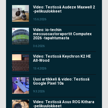
Video: Testissä Audeze Maxwell 2
-pelikuulokkeet
15.6.2026
Video: io-techin
messuosastoraportit Computex
2026 -tapahtumasta
3.6.2026
Video: Testissä Keychron K2 HE
All-Wood
13.4.2026
Uusi artikkeli & video: Testissä
Google Pixel 10a
9.3.2026
Video: Testissä Asus ROG Kithara
-pelikuulokkeet