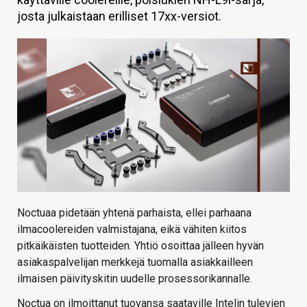
josta julkaistaan erilliset 17xx-versiot.
KAUPPA
VAIHDA TEEMA
HAKU
Noctuaa pidetään yhtenä parhaista, ellei parhaana
ilmacoolereiden valmistajana, eikä vähiten kiitos
pitkäikäisten tuotteiden. Yhtiö osoittaa jälleen hyvän
asiakaspalvelijan merkkejä tuomalla asiakkailleen
ilmaisen päivityskitin uudelle prosessorikannalle.
Noctua on ilmoittanut tuovansa saataville Intelin tulevien