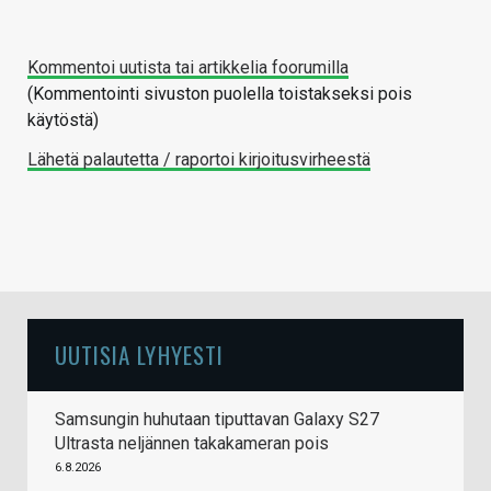
Kommentoi uutista tai artikkelia foorumilla
(Kommentointi sivuston puolella toistakseksi pois
käytöstä)
Lähetä palautetta / raportoi kirjoitusvirheestä
UUTISIA LYHYESTI
Samsungin huhutaan tiputtavan Galaxy S27
Ultrasta neljännen takakameran pois
6.8.2026