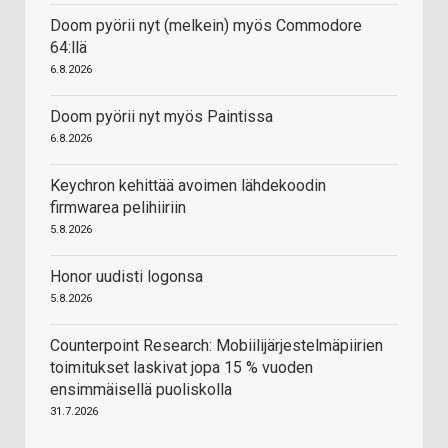
Doom pyörii nyt (melkein) myös Commodore
64:llä
6.8.2026
Doom pyörii nyt myös Paintissa
6.8.2026
Keychron kehittää avoimen lähdekoodin
firmwarea pelihiiriin
5.8.2026
Honor uudisti logonsa
5.8.2026
Counterpoint Research: Mobiilijärjestelmäpiirien
toimitukset laskivat jopa 15 % vuoden
ensimmäisellä puoliskolla
31.7.2026