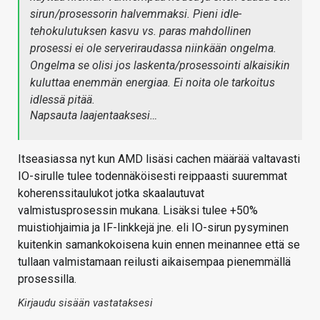
sirun/prosessorin halvemmaksi. Pieni idle-
tehokulutuksen kasvu vs. paras mahdollinen
prosessi ei ole serveriraudassa niinkään ongelma.
Ongelma se olisi jos laskenta/prosessointi alkaisikin
kuluttaa enemmän energiaa. Ei noita ole tarkoitus
idlessä pitää.
Napsauta laajentaaksesi…
Itseasiassa nyt kun AMD lisäsi cachen määrää valtavasti
IO-sirulle tulee todennäköisesti reippaasti suuremmat
koherenssitaulukot jotka skaalautuvat
valmistusprosessin mukana. Lisäksi tulee +50%
muistiohjaimia ja IF-linkkejä jne. eli IO-sirun pysyminen
kuitenkin samankokoisena kuin ennen meinannee että se
tullaan valmistamaan reilusti aikaisempaa pienemmällä
prosessilla.
Kirjaudu sisään vastataksesi