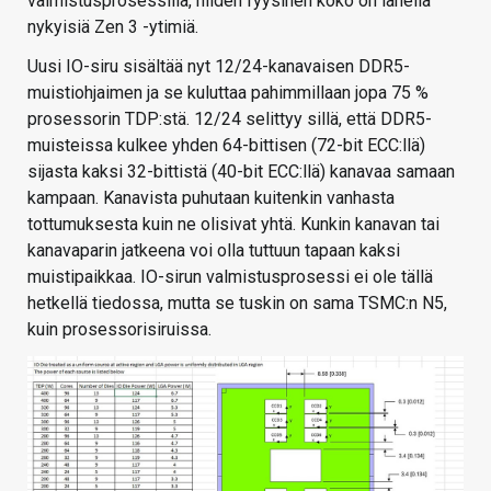
valmistusprosessilla, niiden fyysinen koko on lähellä
nykyisiä Zen 3 -ytimiä.
Uusi IO-siru sisältää nyt 12/24-kanavaisen DDR5-
muistiohjaimen ja se kuluttaa pahimmillaan jopa 75 %
prosessorin TDP:stä. 12/24 selittyy sillä, että DDR5-
muisteissa kulkee yhden 64-bittisen (72-bit ECC:llä)
sijasta kaksi 32-bittistä (40-bit ECC:llä) kanavaa samaan
kampaan. Kanavista puhutaan kuitenkin vanhasta
tottumuksesta kuin ne olisivat yhtä. Kunkin kanavan tai
kanavaparin jatkeena voi olla tuttuun tapaan kaksi
muistipaikkaa. IO-sirun valmistusprosessi ei ole tällä
hetkellä tiedossa, mutta se tuskin on sama TSMC:n N5,
kuin prosessorisiruissa.