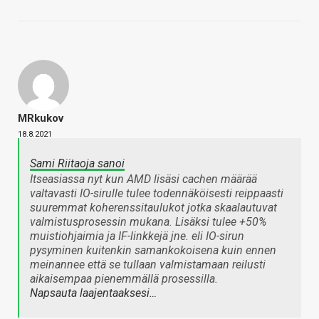
MRkukov
18.8.2021
Sami Riitaoja sanoi
Itseasiassa nyt kun AMD lisäsi cachen määrää
valtavasti IO-sirulle tulee todennäköisesti reippaasti
suuremmat koherenssitaulukot jotka skaalautuvat
valmistusprosessin mukana. Lisäksi tulee +50%
muistiohjaimia ja IF-linkkejä jne. eli IO-sirun
pysyminen kuitenkin samankokoisena kuin ennen
meinannee että se tullaan valmistamaan reilusti
aikaisempaa pienemmällä prosessilla.
Napsauta laajentaaksesi…