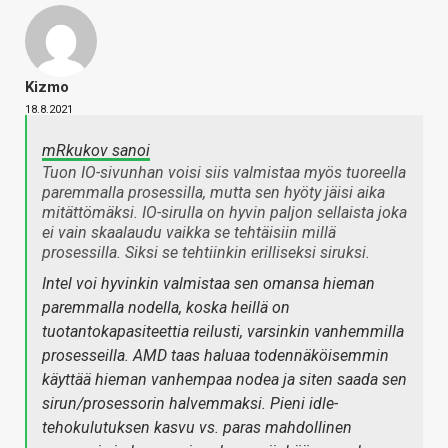
Kizmo
18.8.2021
mRkukov sanoi
Tuon IO-sivunhan voisi siis valmistaa myös tuoreella
paremmalla prosessilla, mutta sen hyöty jäisi aika
mitättömäksi. IO-sirulla on hyvin paljon sellaista joka
ei vain skaalaudu vaikka se tehtäisiin millä
prosessilla. Siksi se tehtiinkin erilliseksi siruksi.
Intel voi hyvinkin valmistaa sen omansa hieman
paremmalla nodella, koska heillä on
tuotantokapasiteettia reilusti, varsinkin vanhemmilla
prosesseilla. AMD taas haluaa todennäköisemmin
käyttää hieman vanhempaa nodea ja siten saada sen
sirun/prosessorin halvemmaksi. Pieni idle-
tehokulutuksen kasvu vs. paras mahdollinen