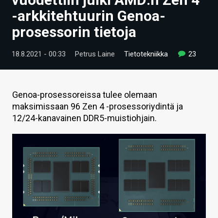
ARTIKKELIT
-arkkitehtuurin Genoa-
prosessorin tietoja
VIDEOT
TECHBBS
18.8.2021 - 00:33
Petrus Laine
Tietotekniikka
23
TIETOA
HINTA.FI
Genoa-prosessoreissa tulee olemaan
maksimissaan 96 Zen 4 -prosessoriydintä ja
KAUPPA
12/24-kanavainen DDR5-muistiohjain.
VAIHDA TEEMA
HAKU