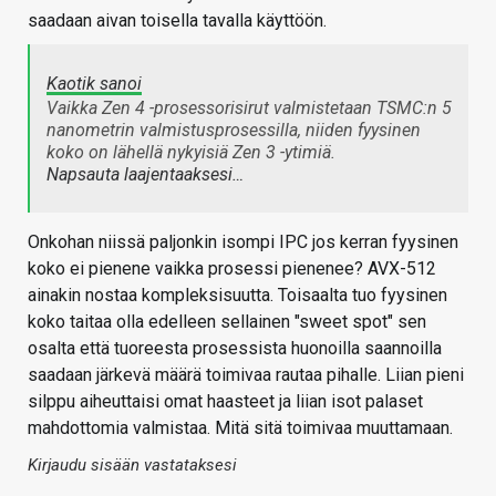
saadaan aivan toisella tavalla käyttöön.
Kaotik sanoi
Vaikka Zen 4 -prosessorisirut valmistetaan TSMC:n 5
nanometrin valmistusprosessilla, niiden fyysinen
koko on lähellä nykyisiä Zen 3 -ytimiä.
Napsauta laajentaaksesi…
Onkohan niissä paljonkin isompi IPC jos kerran fyysinen
koko ei pienene vaikka prosessi pienenee? AVX-512
ainakin nostaa kompleksisuutta. Toisaalta tuo fyysinen
koko taitaa olla edelleen sellainen "sweet spot" sen
osalta että tuoreesta prosessista huonoilla saannoilla
saadaan järkevä määrä toimivaa rautaa pihalle. Liian pieni
silppu aiheuttaisi omat haasteet ja liian isot palaset
mahdottomia valmistaa. Mitä sitä toimivaa muuttamaan.
Kirjaudu sisään vastataksesi