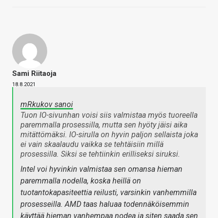
Sami Riitaoja
18.8.2021
mRkukov sanoi
Tuon IO-sivunhan voisi siis valmistaa myös tuoreella
paremmalla prosessilla, mutta sen hyöty jäisi aika
mitättömäksi. IO-sirulla on hyvin paljon sellaista joka
ei vain skaalaudu vaikka se tehtäisiin millä
prosessilla. Siksi se tehtiinkin erilliseksi siruksi.
Intel voi hyvinkin valmistaa sen omansa hieman
paremmalla nodella, koska heillä on
tuotantokapasiteettia reilusti, varsinkin vanhemmilla
prosesseilla. AMD taas haluaa todennäköisemmin
käyttää hieman vanhempaa nodea ja siten saada sen