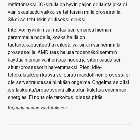
mitättömäksi. IO-sirulla on hyvin paljon sellaista joka ei
vain skaalaudu vaikka se tehtäisiin millä prosessilla.
Siksi se tehtiinkin erilliseksi siruksi.
Intel voi hyvinkin valmistaa sen omansa hieman
paremmalla nodella, koska heillä on
tuotantokapasiteettia reilusti, varsinkin vanhemmilla
prosesseilla. AMD taas haluaa todennäköisemmin
käyttää hieman vanhempaa nodea ja siten saada sen
sirun/prosessorin halvemmaksi. Pieni idle-
tehokulutuksen kasvu vs. paras mahdollinen prosessi ei
ole serveriraudassa niinkään ongelma. Ongelma se olisi
jos laskenta/prosessointi alkaisikin kuluttaa enemmän
energiaa. Ei noita ole tarkoitus idlessä pitää.
Kirjaudu sisään vastataksesi