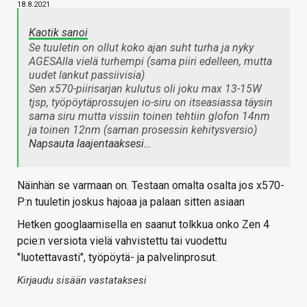
18.8.2021
Kaotik sanoi
Se tuuletin on ollut koko ajan suht turha ja nyky
AGESAlla vielä turhempi (sama piiri edelleen, mutta
uudet lankut passiivisia)
Sen x570-piirisarjan kulutus oli joku max 13-15W
tjsp, työpöytäprossujen io-siru on itseasiassa täysin
sama siru mutta vissiin toinen tehtiin glofon 14nm
ja toinen 12nm (saman prosessin kehitysversio)
Napsauta laajentaaksesi…
Näinhän se varmaan on. Testaan omalta osalta jos x570-
P:n tuuletin joskus hajoaa ja palaan sitten asiaan
Hetken googlaamisella en saanut tolkkua onko Zen 4
pcie:n versiota vielä vahvistettu tai vuodettu
"luotettavasti", työpöytä- ja palvelinprosut.
Kirjaudu sisään vastataksesi