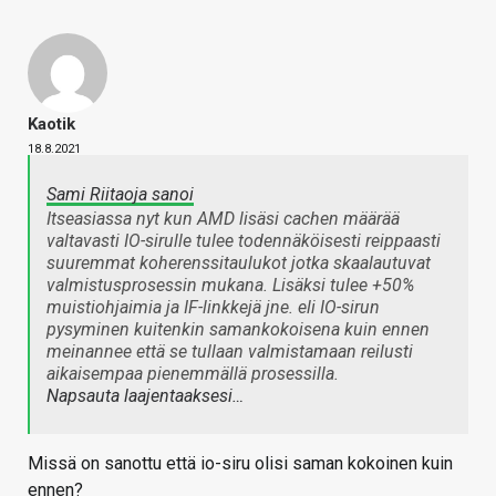
Kaotik
18.8.2021
Sami Riitaoja sanoi
Itseasiassa nyt kun AMD lisäsi cachen määrää
valtavasti IO-sirulle tulee todennäköisesti reippaasti
suuremmat koherenssitaulukot jotka skaalautuvat
valmistusprosessin mukana. Lisäksi tulee +50%
muistiohjaimia ja IF-linkkejä jne. eli IO-sirun
pysyminen kuitenkin samankokoisena kuin ennen
meinannee että se tullaan valmistamaan reilusti
aikaisempaa pienemmällä prosessilla.
Napsauta laajentaaksesi…
Missä on sanottu että io-siru olisi saman kokoinen kuin
ennen?