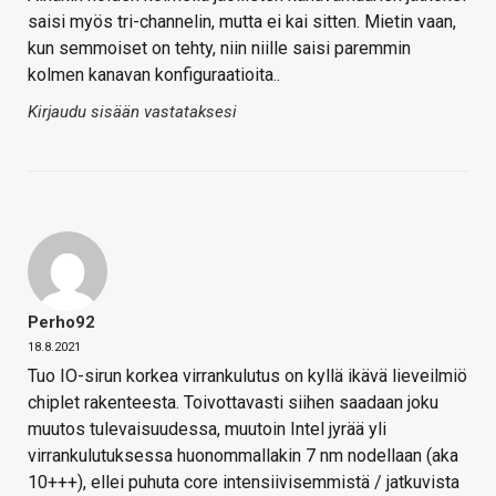
saisi myös tri-channelin, mutta ei kai sitten. Mietin vaan,
kun semmoiset on tehty, niin niille saisi paremmin
kolmen kanavan konfiguraatioita..
Kirjaudu sisään vastataksesi
Perho92
18.8.2021
Tuo IO-sirun korkea virrankulutus on kyllä ikävä lieveilmiö
chiplet rakenteesta. Toivottavasti siihen saadaan joku
muutos tulevaisuudessa, muutoin Intel jyrää yli
virrankulutuksessa huonommallakin 7 nm nodellaan (aka
10+++), ellei puhuta core intensiivisemmistä / jatkuvista