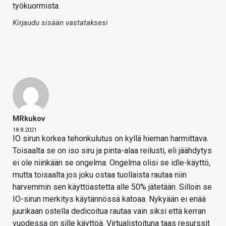
työkuormista.
Kirjaudu sisään vastataksesi
MRkukov
18.8.2021
IO sirun korkea tehonkulutus on kyllä hieman harmittava.
Toisaalta se on iso siru ja pinta-alaa reilusti, eli jäähdytys
ei ole niinkään se ongelma. Ongelma olisi se idle-käyttö,
mutta toisaalta jos joku ostaa tuollaista rautaa niin
harvemmin sen käyttöastetta alle 50% jätetään. Silloin se
IO-sirun merkitys käytännössä katoaa. Nykyään ei enää
juurikaan ostella dedicoitua rautaa vain siksi että kerran
vuodessa on sille käyttöä. Virtualistoituna taas resurssit