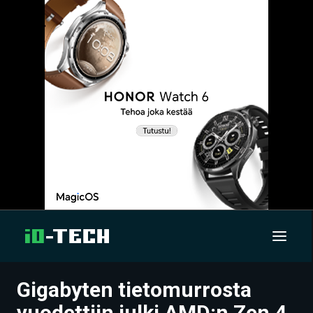
Gigabyten tietomurrosta
UUTISET
vuodettiin julki AMD:n Zen 4