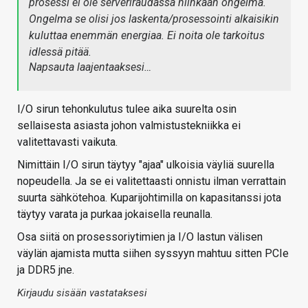
prosessi ei ole serveriraudassa niinkään ongelma.
Ongelma se olisi jos laskenta/prosessointi alkaisikin
kuluttaa enemmän energiaa. Ei noita ole tarkoitus
idlessä pitää.
Napsauta laajentaaksesi…
I/O sirun tehonkulutus tulee aika suurelta osin
sellaisesta asiasta johon valmistustekniikka ei
valitettavasti vaikuta.
Nimittäin I/O sirun täytyy "ajaa" ulkoisia väyliä suurella
nopeudella. Ja se ei valitettaasti onnistu ilman verrattain
suurta sähkötehoa. Kuparijohtimilla on kapasitanssi jota
täytyy varata ja purkaa jokaisella reunalla.
Osa siitä on prosessoriytimien ja I/O lastun välisen
väylän ajamista mutta siihen syssyyn mahtuu sitten PCIe
ja DDR5 jne.
Kirjaudu sisään vastataksesi