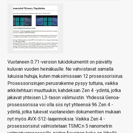
Vuotaneen 0.71-version tukidokumentit on päivätty
kuluvan vuoden heinäkuulle. Ne vahvistavat samalla
lukuisia huhuja, kuten maksimissaan 12 prosessorisirua.
Prosessorisirujen perusrakenne pysyy tuttuna, vaikka
arkkitehtuuri muuttuukin; kahdeksan Zen 4 -ydintä, jotka
jakavat yhteisen L3-tason välimuistin. Yhdessä Genoa-
prosessorissa voi olla siis nyt yhteensä 96 Zen 4 -
ydintä, jotka tukevat vuotaneiden dokumenttien mukaan
nyt myös AVX-512-laajennoksia. Vaikka Zen 4 -
prosessorisirut valmistetaan TSMC:n 5 nanometrin