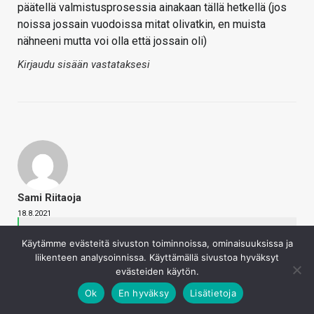
päätellä valmistusprosessia ainakaan tällä hetkellä (jos
noissa jossain vuodoissa mitat olivatkin, en muista
nähneeni mutta voi olla että jossain oli)
Kirjaudu sisään vastataksesi
Sami Riitaoja
18.8.2021
Kaotik sanoi
Käytämme evästeitä sivuston toiminnoissa, ominaisuuksissa ja
Missä on sanottu että io-siru olisi saman kokoinen
liikenteen analysoinnissa. Käyttämällä sivustoa hyväksyt
kuin ennen?
evästeiden käytön.
Napsauta laajentaaksesi…
Ok
En hyväksy
Lisätietoja