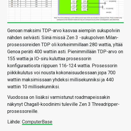
Genoan maksimi TDP-arvo kasvaa aiempiin sukupolviin
nähden selvästi. Siinä missä Zen 3 -sukupolven Milan-
prosessoreiden TDP oli korkeimmillaan 280 wattia, yltää
Genoa peräti 400 wattiin asti. Pienimmillään TDP-arvo on
155 wattia ja IO-siru kuluttaa prosessorin
konfiguraatiosta riippuen 116-124 wattia. Prosessorin
piikkikulutus voi nousta kokonaisuudessaan jopa 700
wattiin maksimissaan yhdeksi millisekunniksi ja 440
wattiin 10 millisekunniksi.
Vuodossa on lisäksi varmistunut roadmapeissakin
näkynyt Chagall-koodinimi tuleville Zen 3 Threadripper-
prosessoreille.
Lähde:
ComputerBase