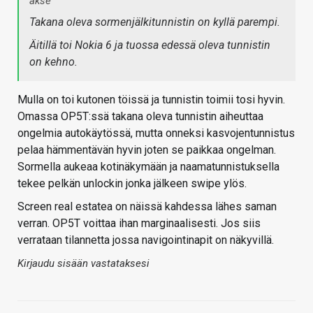
akse
Takana oleva sormenjälkitunnistin on kyllä parempi.
Äitillä toi Nokia 6 ja tuossa edessä oleva tunnistin
on kehno.
Mulla on toi kutonen töissä ja tunnistin toimii tosi hyvin.
Omassa OP5T:ssä takana oleva tunnistin aiheuttaa
ongelmia autokäytössä, mutta onneksi kasvojentunnistus
pelaa hämmentävän hyvin joten se paikkaa ongelman.
Sormella aukeaa kotinäkymään ja naamatunnistuksella
tekee pelkän unlockin jonka jälkeen swipe ylös.
Screen real estatea on näissä kahdessa lähes saman
verran. OP5T voittaa ihan marginaalisesti. Jos siis
verrataan tilannetta jossa navigointinapit on näkyvillä.
Kirjaudu sisään vastataksesi