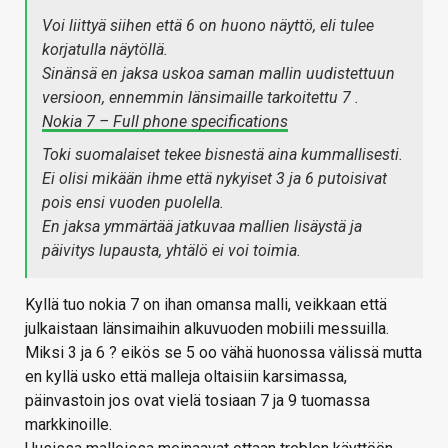
Voi liittyä siihen että 6 on huono näyttö, eli tulee
korjatulla näytöllä.
Sinänsä en jaksa uskoa saman mallin uudistettuun
versioon, ennemmin länsimaille tarkoitettu 7 .
Nokia 7 – Full phone specifications
Toki suomalaiset tekee bisnestä aina kummallisesti.
Ei olisi mikään ihme että nykyiset 3 ja 6 putoisivat
pois ensi vuoden puolella.
En jaksa ymmärtää jatkuvaa mallien lisäystä ja
päivitys lupausta, yhtälö ei voi toimia.
Kyllä tuo nokia 7 on ihan omansa malli, veikkaan että
julkaistaan länsimaihin alkuvuoden mobiili messuilla.
Miksi 3 ja 6 ? eikös se 5 oo vähä huonossa välissä mutta
en kyllä usko että malleja oltaisiin karsimassa,
päinvastoin jos ovat vielä tosiaan 7 ja 9 tuomassa
markkinoille.