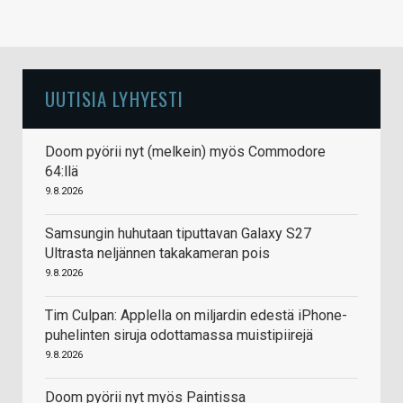
UUTISIA LYHYESTI
Doom pyörii nyt (melkein) myös Commodore
64:llä
9.8.2026
Samsungin huhutaan tiputtavan Galaxy S27
Ultrasta neljännen takakameran pois
9.8.2026
Tim Culpan: Applella on miljardin edestä iPhone-
puhelinten siruja odottamassa muistipiirejä
9.8.2026
Doom pyörii nyt myös Paintissa