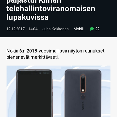
ARTIKKELIT
telehallintoviranomaisen
lupakuvissa
VIDEOT
TECHBBS
12.12.2017 - 14:04
Juha Kokkonen
Mobiili
22
TIETOA
HINTA.FI
Nokia 6:n 2018-vuosimallissa näytön reunukset
pienenevät merkittävästi.
KAUPPA
VAIHDA TEEMA
HAKU