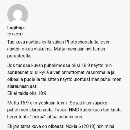
Lagittaja
12.12.2017
Tuo kuva näyttää kyllä vähän Photoshopatulta, esim
näytön oikea yläkulma. Mutta mennään nyt tämän
perusteella:
Jos tuossa kuvan puhelimessa olisi 18:9 näyttö niin
surureunat olisi kyllä aivan onnettomat vasemmalla ja
oikealla puolella tai sitten näyttö ulottuisi ihan puhelimen
alareunaan asti.
Eli ei taida olla 18:9..
Mutta 16:9 ei myöskään toimi.. Se jää liian vajaaksi
puhelimen alareunasta. Tuskin HMD kuitenkaan tuollaista
hervotonta "leukaa" jättää puhelimeen.
Eli jos tämä kuva on oikeasti Nokia 6 (2018) niin minä