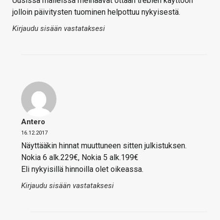
Uusissa malleissa meinaavat ottaan treblen käyttöön
jolloin päivitysten tuominen helpottuu nykyisestä.
Kirjaudu sisään vastataksesi
Antero
16.12.2017
Näyttääkin hinnat muuttuneen sitten julkistuksen.
Nokia 6 alk.229€, Nokia 5 alk.199€
Eli nykyisillä hinnoilla olet oikeassa.
Kirjaudu sisään vastataksesi