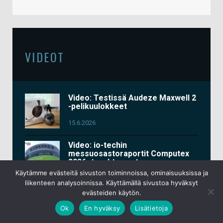
VIDEOT
Video: Testissä Audeze Maxwell 2
-pelikuulokkeet
15.6.2026
Video: io-techin
messuosastoraportit Computex
2026 -tapahtumasta
Käytämme evästeitä sivuston toiminnoissa, ominaisuuksissa ja
3.6.2026
liikenteen analysoinnissa. Käyttämällä sivustoa hyväksyt
evästeiden käytön.
Video: Testissä Keychron K2 HE
All-Wood
Ok
En hyväksy
Lisätietoja