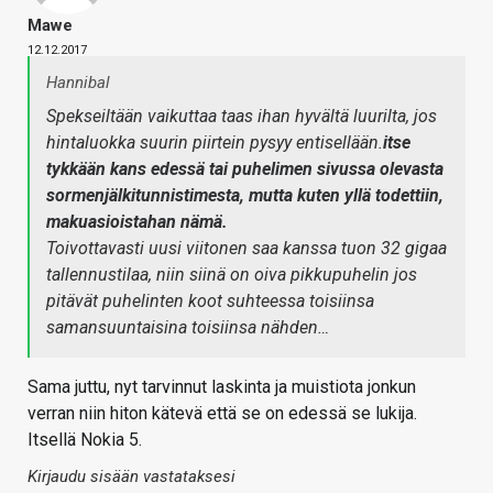
Mawe
12.12.2017
Hannibal
Spekseiltään vaikuttaa taas ihan hyvältä luurilta, jos
hintaluokka suurin piirtein pysyy entisellään.
itse
tykkään kans edessä tai puhelimen sivussa olevasta
sormenjälkitunnistimesta, mutta kuten yllä todettiin,
makuasioistahan nämä.
Toivottavasti uusi viitonen saa kanssa tuon 32 gigaa
tallennustilaa, niin siinä on oiva pikkupuhelin jos
pitävät puhelinten koot suhteessa toisiinsa
samansuuntaisina toisiinsa nähden…
Sama juttu, nyt tarvinnut laskinta ja muistiota jonkun
verran niin hiton kätevä että se on edessä se lukija.
Itsellä Nokia 5.
Kirjaudu sisään vastataksesi