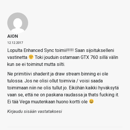
AION
12.12.2017
Lopulta Enhanced Sync toimii!!!!! Saan sijoitukselleni
vastinetta
Toki jouduin ostamaan GTX 760 sillä välin
kun se ei toiminut mutta silti.
Ne primitiivi shaderit ja draw stream binning ei ole
tulossa. Jos ne olisi ollut toimivia / voisi saada
toimimaan niin ne olis tullut jo. Eiköhän kaikki hyväksytä
vaan se, että ne on paskana raudassa ja thats fucking it.
Ei tää Vega muutenkaan huono kortti ole
Kirjaudu sisään vastataksesi