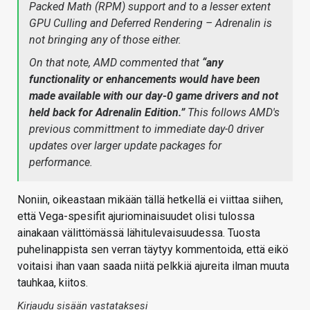
Packed Math (RPM) support and to a lesser extent
GPU Culling and Deferred Rendering – Adrenalin is
not bringing any of those either.
On that note, AMD commented that
“any
functionality or enhancements would have been
made available with our day-0 game drivers and not
held back for Adrenalin Edition.”
This follows AMD's
previous committment to immediate day-0 driver
updates over larger update packages for
performance.
Noniin, oikeastaan mikään tällä hetkellä ei viittaa siihen,
että Vega-spesifit ajuriominaisuudet olisi tulossa
ainakaan välittömässä lähitulevaisuudessa. Tuosta
puhelinappista sen verran täytyy kommentoida, että eikö
voitaisi ihan vaan saada niitä pelkkiä ajureita ilman muuta
tauhkaa, kiitos.
Kirjaudu sisään vastataksesi