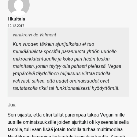
Hkultala
12.12.2017
varakreivi de Valmont
Kun vuoden tärkein ajurijulkaisu ei tuo
minkäänlaista spesifiä parannusta yhtiön uudelle
mikroarkkitehtuurille ja koko piiri hädin tuskin
mainitaan, jotain täytyy olla pahasti pielessä. Vegaa
ympäröivä täydellinen hiljaisuus viittaa todella
vahvasti siihen, että uudet ominaisuudet ovat
rautatasolla rikki tai funktionaalisesti hyödyttömiä.
Juu.
Sen sijasta, että olisi tullut parempaa tukea Vegan niille
uusille ominaisuuksille joiden ajurituki oli kyseenalaisella
tasolla, tuli vaan lisää jotain todella turhaa multimediaa.
Näyttiksen lämpöjen tarkastelu kännykän kautta. Kivasti