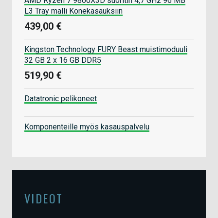
AMD Ryzen 7 9800X3D suoritin 4,7 GHz 96 MB
L3 Tray malli Konekasauksiin
439,00 €
Kingston Technology FURY Beast muistimoduuli
32 GB 2 x 16 GB DDR5
519,90 €
Datatronic pelikoneet
Komponenteille myös kasauspalvelu
VIDEOT