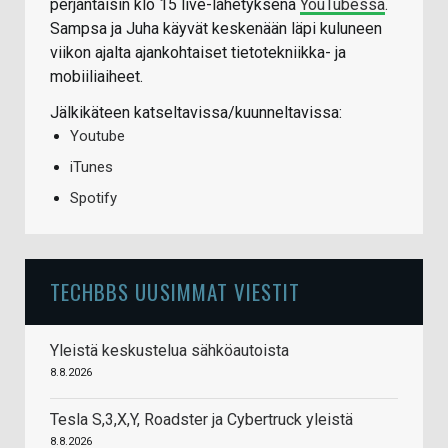
perjantaisin klo 15 live-lähetyksenä
YouTubessa
.
Sampsa ja Juha käyvät keskenään läpi kuluneen
viikon ajalta ajankohtaiset tietotekniikka- ja
mobiiliaiheet.
Jälkikäteen katseltavissa/kuunneltavissa:
Youtube
iTunes
Spotify
TECHBBS UUSIMMAT VIESTIT
Yleistä keskustelua sähköautoista
8.8.2026
Tesla S,3,X,Y, Roadster ja Cybertruck yleistä
8.8.2026