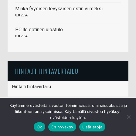
Minkä fyysisen levykäisen ostin viimeksi
8.8.2026
PC:lle optinen ulostulo
8.8.2026
HINTA.FI HINTAVERTAILU
Hinta.fi hintavertailu
Käytämme evästeitä sivuston toiminnoissa, ominaisuuksissa ja
liikenteen analysoinnissa. Käyttämällä sivustoa hyväksyt
evästeiden käytön.
© S&J Media Oy
Ok
En hyväksy
Lisätietoja