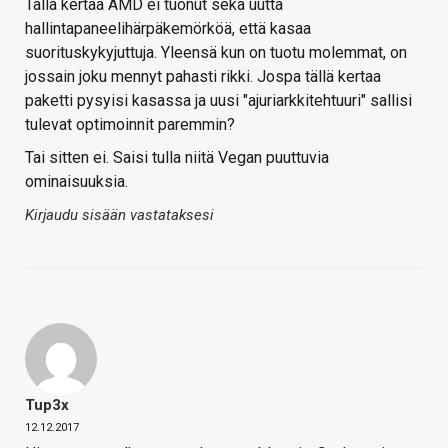
Tällä kertaa AMD ei tuonut sekä uutta
hallintapaneelihärpäkemörköä, että kasaa
suorituskykyjuttuja. Yleensä kun on tuotu molemmat, on
jossain joku mennyt pahasti rikki. Jospa tällä kertaa
paketti pysyisi kasassa ja uusi "ajuriarkkitehtuuri" sallisi
tulevat optimoinnit paremmin?
Tai sitten ei. Saisi tulla niitä Vegan puuttuvia
ominaisuuksia.
Kirjaudu sisään vastataksesi
Tup3x
12.12.2017