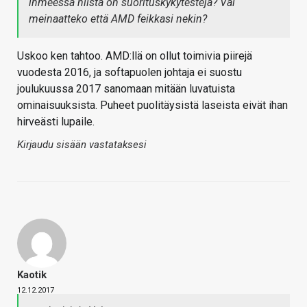
ihmeessä niistä on suorituskykytestejä? Vai
meinaatteko että AMD feikkasi nekin?
Uskoo ken tahtoo. AMD:llä on ollut toimivia piirejä
vuodesta 2016, ja softapuolen johtaja ei suostu
joulukuussa 2017 sanomaan mitään luvatuista
ominaisuuksista. Puheet puolitäysistä laseista eivät ihan
hirveästi lupaile.
Kirjaudu sisään vastataksesi
Kaotik
12.12.2017