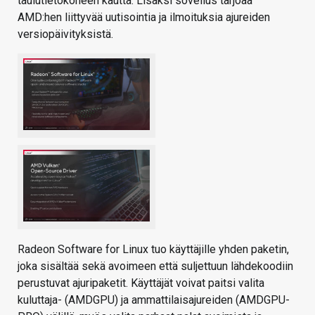
taulutietokoneen kautta. Lisäksi sovellus tarjoaa
AMD:hen liittyvää uutisointia ja ilmoituksia ajureiden
versiopäivityksistä.
Radeon Software for Linux tuo käyttäjille yhden paketin,
joka sisältää sekä avoimeen että suljettuun lähdekoodiin
perustuvat ajuripaketit. Käyttäjät voivat paitsi valita
kuluttaja- (AMDGPU) ja ammattilaisajureiden (AMDGPU-