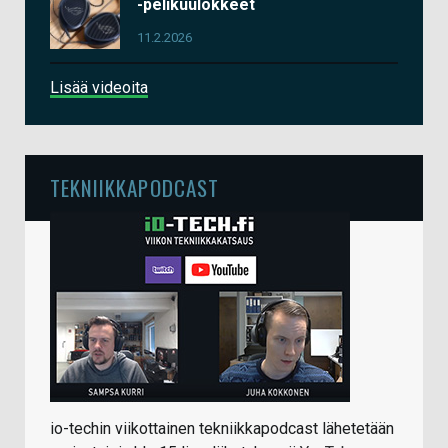
-pelikuulokkeet
11.2.2026
Lisää videoita
TEKNIIKKAPODCAST
io-techin viikottainen tekniikkapodcast lähetetään