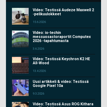
Video: Testissä Audeze Maxwell 2
-pelikuulokkeet
15.6.2026
Video: io-techin
messuosastoraportit Computex
2026 -tapahtumasta
3.6.2026
Video: Testissä Keychron K2 HE
All-Wood
13.4.2026
Uusi artikkeli & video: Testissä
Google Pixel 10a
9.3.2026
Video: Testissä Asus ROG Kithara