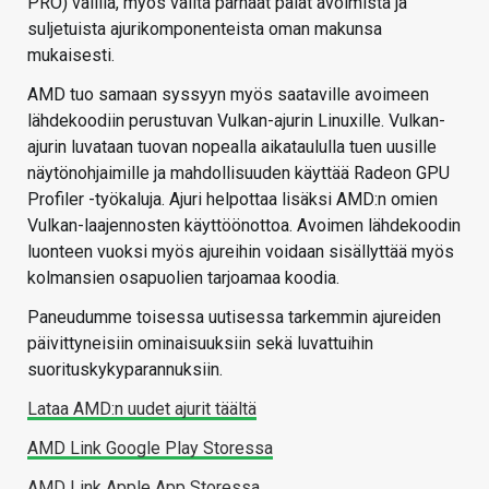
PRO) välillä, myös valita parhaat palat avoimista ja
suljetuista ajurikomponenteista oman makunsa
mukaisesti.
AMD tuo samaan syssyyn myös saataville avoimeen
lähdekoodiin perustuvan Vulkan-ajurin Linuxille. Vulkan-
ajurin luvataan tuovan nopealla aikataululla tuen uusille
näytönohjaimille ja mahdollisuuden käyttää Radeon GPU
Profiler -työkaluja. Ajuri helpottaa lisäksi AMD:n omien
Vulkan-laajennosten käyttöönottoa. Avoimen lähdekoodin
luonteen vuoksi myös ajureihin voidaan sisällyttää myös
kolmansien osapuolien tarjoamaa koodia.
Paneudumme toisessa uutisessa tarkemmin ajureiden
päivittyneisiin ominaisuuksiin sekä luvattuihin
suorituskykyparannuksiin.
Lataa AMD:n uudet ajurit täältä
AMD Link Google Play Storessa
AMD Link Apple App Storessa