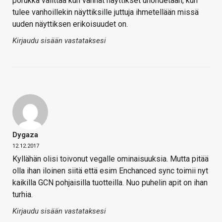
porukka valittaa kun vanhat näyttikset unohdetaan, kun
tulee vanhoillekin näyttiksille juttuja ihmetellään missä
uuden näyttiksen erikoisuudet on.
Kirjaudu sisään vastataksesi
Dygaza
12.12.2017
Kyllähän olisi toivonut vegalle ominaisuuksia. Mutta pitää
olla ihan iloinen siitä että esim Enchanced sync toimii nyt
kaikilla GCN pohjaisilla tuotteilla. Nuo puhelin apit on ihan
turhia.
Kirjaudu sisään vastataksesi