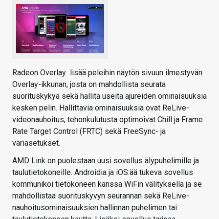
Radeon Overlay lisää peleihin näytön sivuun ilmestyvän
Overlay-ikkunan, josta on mahdollista seurata
suorituskykyä sekä hallita useita ajureiden ominaisuuksia
kesken pelin. Hallittavia ominaisuuksia ovat ReLive-
videonauhoitus, tehonkulutusta optimoivat Chill ja Frame
Rate Target Control (FRTC) sekä FreeSync- ja
väriasetukset.
AMD Link on puolestaan uusi sovellus älypuhelimille ja
taulutietokoneille. Androidia ja iOS:ää tukeva sovellus
kommunikoi tietokoneen kanssa WiFin välityksellä ja se
mahdollistaa suorituskyvyn seurannan sekä ReLive-
nauhoitusominaisuuksien hallinnan puhelimen tai