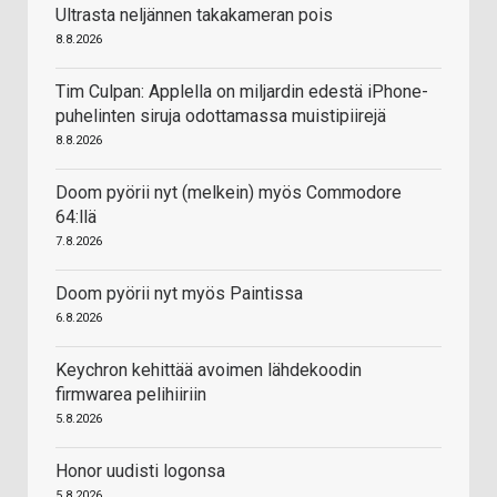
Ultrasta neljännen takakameran pois
8.8.2026
Tim Culpan: Applella on miljardin edestä iPhone-
puhelinten siruja odottamassa muistipiirejä
8.8.2026
Doom pyörii nyt (melkein) myös Commodore
64:llä
7.8.2026
Doom pyörii nyt myös Paintissa
6.8.2026
Keychron kehittää avoimen lähdekoodin
firmwarea pelihiiriin
5.8.2026
Honor uudisti logonsa
5.8.2026