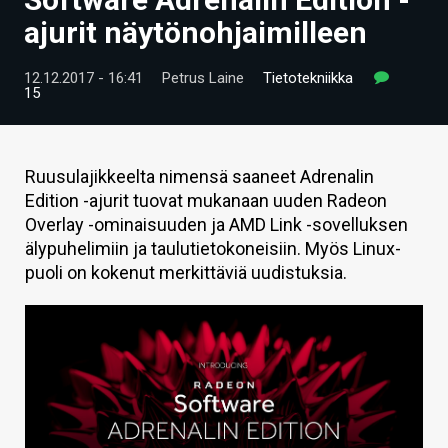
ARTIKKELIT
ajurit näytönohjaimilleen
VIDEOT
12.12.2017 - 16:41
Petrus Laine
Tietotekniikka
15
TECHBBS
TIETOA
Ruusulajikkeelta nimensä saaneet Adrenalin
HINTA.FI
Edition -ajurit tuovat mukanaan uuden Radeon
Overlay -ominaisuuden ja AMD Link -sovelluksen
KAUPPA
älypuhelimiin ja taulutietokoneisiin. Myös Linux-
puoli on kokenut merkittäviä uudistuksia.
VAIHDA TEEMA
HAKU