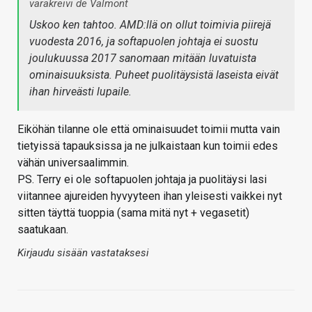
varakreivi de Valmont
Uskoo ken tahtoo. AMD:llä on ollut toimivia piirejä
vuodesta 2016, ja softapuolen johtaja ei suostu
joulukuussa 2017 sanomaan mitään luvatuista
ominaisuuksista. Puheet puolitäysistä laseista eivät
ihan hirveästi lupaile.
Eiköhän tilanne ole että ominaisuudet toimii mutta vain
tietyissä tapauksissa ja ne julkaistaan kun toimii edes
vähän universaalimmin.
PS. Terry ei ole softapuolen johtaja ja puolitäysi lasi
viitannee ajureiden hyvyyteen ihan yleisesti vaikkei nyt
sitten täyttä tuoppia (sama mitä nyt + vegasetit)
saatukaan.
Kirjaudu sisään vastataksesi