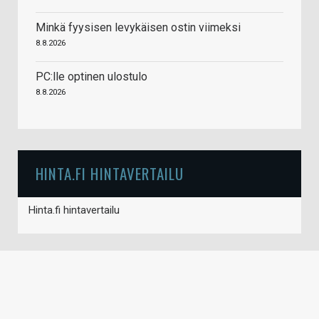
Minkä fyysisen levykäisen ostin viimeksi
8.8.2026
PC:lle optinen ulostulo
8.8.2026
HINTA.FI HINTAVERTAILU
Hinta.fi hintavertailu