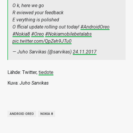
O k, here we go
R eviewed your feedback
E verything is polished
O fficial update rolling out today!
#AndroidOreo
#Nokia8
#Oreo
#Nokiamobilebetalabs
pic.twitter.com/QpZeh9JTu0
— Juho Sarvikas (@sarvikas)
24.11.2017
Lähde: Twitter,
tiedote
Kuva:
Juho Sarvikas
ANDROID OREO
NOKIA 8