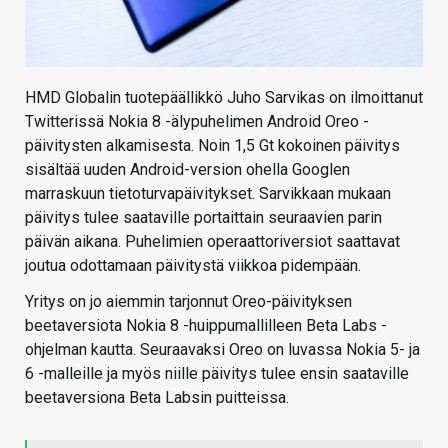
HMD Globalin tuotepäällikkö Juho Sarvikas on ilmoittanut
Twitterissä Nokia 8 -älypuhelimen Android Oreo -
päivitysten alkamisesta. Noin 1,5 Gt kokoinen päivitys
sisältää uuden Android-version ohella Googlen
marraskuun tietoturvapäivitykset. Sarvikkaan mukaan
päivitys tulee saataville portaittain seuraavien parin
päivän aikana. Puhelimien operaattoriversiot saattavat
joutua odottamaan päivitystä viikkoa pidempään.
Yritys on jo aiemmin tarjonnut Oreo-päivityksen
beetaversiota Nokia 8 -huippumallilleen Beta Labs -
ohjelman kautta. Seuraavaksi Oreo on luvassa Nokia 5- ja
6 -malleille ja myös niille päivitys tulee ensin saataville
beetaversiona Beta Labsin puitteissa.