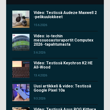
Video: Testissä Audeze Maxwell 2
-pelikuulokkeet
15.6.2026
Video: io-techin
messuosastoraportit Computex
2026 -tapahtumasta
3.6.2026
Video: Testissä Keychron K2 HE
All-Wood
13.4.2026
Uusi artikkeli & video: Testissä
Google Pixel 10a
9.3.2026
Video: Testissä Asus ROG Kithara