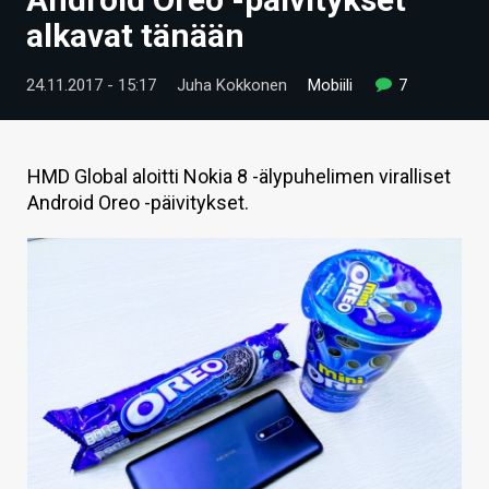
ARTIKKELIT
alkavat tänään
VIDEOT
24.11.2017 - 15:17
Juha Kokkonen
Mobiili
7
TECHBBS
TIETOA
HMD Global aloitti Nokia 8 -älypuhelimen viralliset
Android Oreo -päivitykset.
HINTA.FI
KAUPPA
VAIHDA TEEMA
HAKU