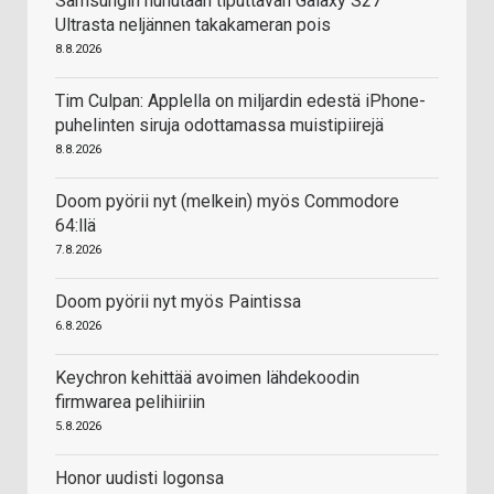
Samsungin huhutaan tiputtavan Galaxy S27
Ultrasta neljännen takakameran pois
8.8.2026
Tim Culpan: Applella on miljardin edestä iPhone-
puhelinten siruja odottamassa muistipiirejä
8.8.2026
Doom pyörii nyt (melkein) myös Commodore
64:llä
7.8.2026
Doom pyörii nyt myös Paintissa
6.8.2026
Keychron kehittää avoimen lähdekoodin
firmwarea pelihiiriin
5.8.2026
Honor uudisti logonsa