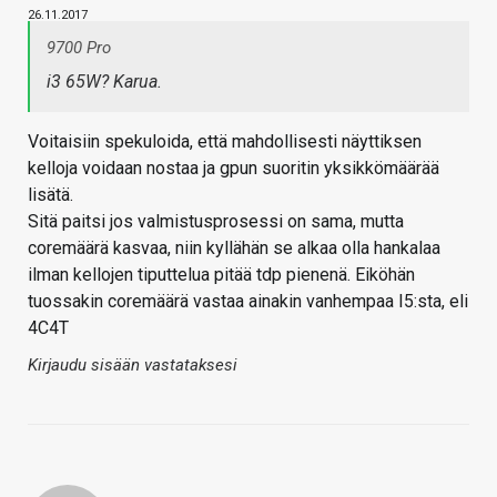
26.11.2017
9700 Pro
i3 65W? Karua.
Voitaisiin spekuloida, että mahdollisesti näyttiksen
kelloja voidaan nostaa ja gpun suoritin yksikkömäärää
lisätä.
Sitä paitsi jos valmistusprosessi on sama, mutta
coremäärä kasvaa, niin kyllähän se alkaa olla hankalaa
ilman kellojen tiputtelua pitää tdp pienenä. Eiköhän
tuossakin coremäärä vastaa ainakin vanhempaa I5:sta, eli
4C4T
Kirjaudu sisään vastataksesi