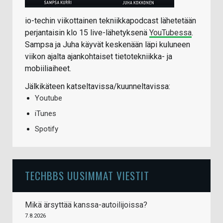
io-techin viikottainen tekniikkapodcast lähetetään
perjantaisin klo 15 live-lähetyksenä
YouTubessa
.
Sampsa ja Juha käyvät keskenään läpi kuluneen
viikon ajalta ajankohtaiset tietotekniikka- ja
mobiiliaiheet.
Jälkikäteen katseltavissa/kuunneltavissa:
Youtube
iTunes
Spotify
TECHBBS UUSIMMAT VIESTIT
Mikä ärsyttää kanssa-autoilijoissa?
7.8.2026