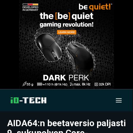
AIDA64:n beetaversio paljasti
UUTISET
9. sukupolven Core-