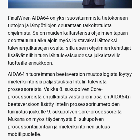
FinalWiren AIDA64 on yksi suosituimmista tietokoneen
tietojen ja lämpötilojen seurantaan tarkoitetuista
ohjelmista. Se on muiden kaltaistensa ohjelmien tapaan
osoittautunut aika ajoin myös loistavaksi lähteeksi
tulevien julkaisujen osalta, sillä usein ohjelmien kehittäjät
lisäävät niihin tuen lähitulevaisuudessa julkaistaville
tuotteille ennakkoon.
AIDA64:n tuoreimman beetaversion muutoslogista löytyy
mielenkiintoisia paljastauksia Intelin tulevista
prosessoreista. Vaikka 8. sukupolven Core-
prosessoreista on julkaistu vasta pieni osa, on AIDA64:n
beetaversioon lisätty Intelin prosessorinumeroiden
tunnistus joukolle 9. sukupolven Core-prosessoreita.
Mukana on myös täydennystä 8. sukupolven
prosessoritarjontaan ja mielenkiintoinen uutuus
mobiilipuolelle.