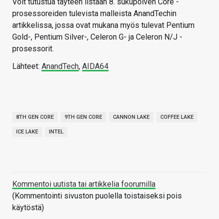
Voit tutustua täyteen listaan 8. sukupolven Core -
prosessoreiden tulevista malleista AnandTechin
artikkelissa, jossa ovat mukana myös tulevat Pentium
Gold-, Pentium Silver-, Celeron G- ja Celeron N/J -
prosessorit.
Lähteet:
AnandTech
,
AIDA64
8TH GEN CORE
9TH GEN CORE
CANNON LAKE
COFFEE LAKE
ICE LAKE
INTEL
Kommentoi uutista tai artikkelia foorumilla
(Kommentointi sivuston puolella toistaiseksi pois
käytöstä)