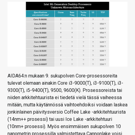
AIDA64:n mukaan 9. sukupolven Core-prosessoreita
tulevat olemaan ainakin Core i3-9000(T), i3-9100(T), i3-
9300(T), i5-9400(T), 9500, 9600(K). Prosessoreista tai
niiden arkkitehtuurista ei tiedetä vielä tässä vaiheessa
mitään, mutta käytännössä vaihtoehdoiksi voidaan laskea
jonkinlainen päivitysversio Coffee Lake -arkkitehtuurista
(14nm++ prosessi) tai uusi Ice Lake -arkkitehtuuri
(10nm+ prosessi). Myös ensimmäisen sukupolven 10
nanometrin prosessilla valmistettava Cannonlake voisi