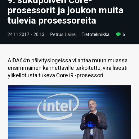
ARTIKKELIT
prosessorit ja joukon muita
tulevia prosessoreita
VIDEOT
TECHBBS
24.11.2017 - 20:13
Petrus Laine
Tietotekniikka
6
TIETOA
HINTA.FI
AIDA64:n päivityslogeissa vilahtaa muun muassa
ensimmäinen kannettaville tarkoitettu, virallisesti
KAUPPA
ylikellotusta tukeva Core i9 -prosessori.
VAIHDA TEEMA
HAKU