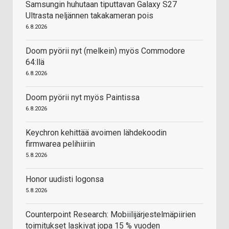
Samsungin huhutaan tiputtavan Galaxy S27
Ultrasta neljännen takakameran pois
6.8.2026
Doom pyörii nyt (melkein) myös Commodore
64:llä
6.8.2026
Doom pyörii nyt myös Paintissa
6.8.2026
Keychron kehittää avoimen lähdekoodin
firmwarea pelihiiriin
5.8.2026
Honor uudisti logonsa
5.8.2026
Counterpoint Research: Mobiilijärjestelmäpiirien
toimitukset laskivat jopa 15 % vuoden