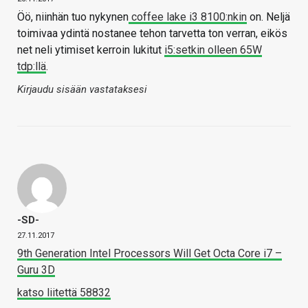
Öö, niinhän tuo nykynen
coffee lake i3 8100:nkin
on. Neljä
toimivaa ydintä nostanee tehon tarvetta ton verran, eikös
net neli ytimiset kerroin lukitut
i5:setkin olleen 65W
tdp:llä
.
Kirjaudu sisään vastataksesi
-SD-
27.11.2017
9th Generation Intel Processors Will Get Octa Core i7 –
Guru 3D
katso liitettä 58832