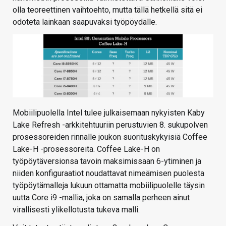
olla teoreettinen vaihtoehto, mutta tällä hetkellä sitä ei
odoteta lainkaan saapuvaksi työpöydälle.
Mobiilipuolella Intel tulee julkaisemaan nykyisten Kaby
Lake Refresh -arkkitehtuuriin perustuvien 8. sukupolven
prosessoreiden rinnalle joukon suorituskykyisiä Coffee
Lake-H -prosessoreita. Coffee Lake-H on
työpöytäversionsa tavoin maksimissaan 6-ytiminen ja
niiden konfiguraatiot noudattavat nimeämisen puolesta
työpöytämalleja lukuun ottamatta mobiilipuolelle täysin
uutta Core i9 -mallia, joka on samalla perheen ainut
virallisesti ylikellotusta tukeva malli.