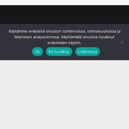
© S&J Media Oy
Käytämme evästeitä sivuston toiminnoissa, ominaisuuksissa ja
liikenteen analysoinnissa. Käyttämällä sivustoa hyväksyt
evästeiden käytön.
Ok
En hyväksy
Lisätietoja
;