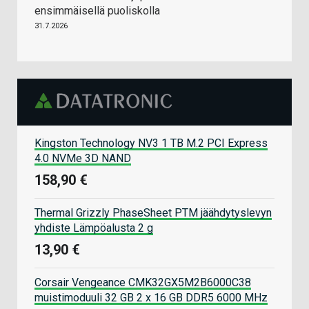
ensimmäisellä puoliskolla
31.7.2026
Kingston Technology NV3 1 TB M.2 PCI Express
4.0 NVMe 3D NAND
158,90 €
Thermal Grizzly PhaseSheet PTM jäähdytyslevyn
yhdiste Lämpöalusta 2 g
13,90 €
Corsair Vengeance CMK32GX5M2B6000C38
muistimoduuli 32 GB 2 x 16 GB DDR5 6000 MHz