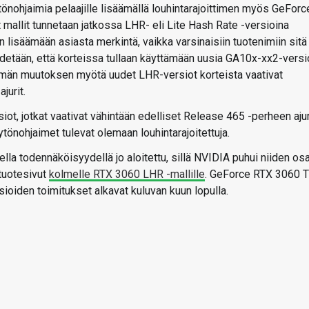
tönohjaimia pelaajille lisäämällä louhintarajoittimen myös GeForc
t mallit tunnetaan jatkossa LHR- eli Lite Hash Rate -versioina
aan lisäämään asiasta merkintä, vaikka varsinaisiin tuotenimiin sitä
detään, että korteissa tullaan käyttämään uusia GA10x-xx2-versi
Tämän muutoksen myötä uudet LHR-versiot korteista vaativat
jurit.
ot, jotkat vaativat vähintään edelliset Release 465 -perheen ajur
tönohjaimet tulevat olemaan louhintarajoitettuja.
a todennäköisyydellä jo aloitettu, sillä NVIDIA puhui niiden osa
 tuotesivut
kolmelle RTX 3060 LHR -mallille
. GeForce RTX 3060 Ti
oiden toimitukset alkavat kuluvan kuun lopulla.