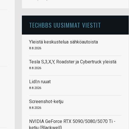
TECHBBS UUSIMMAT VIESTIT
Yleistä keskustelua sähköautoista
8.8.2026
Tesla S,3,X,Y, Roadster ja Cybertruck yleistä
8.8.2026
Lidl:n ruuat
8.8.2026
Screenshot-ketju
8.8.2026
NVIDIA GeForce RTX 5090/5080/5070 Ti -
ketju (Blackwell)