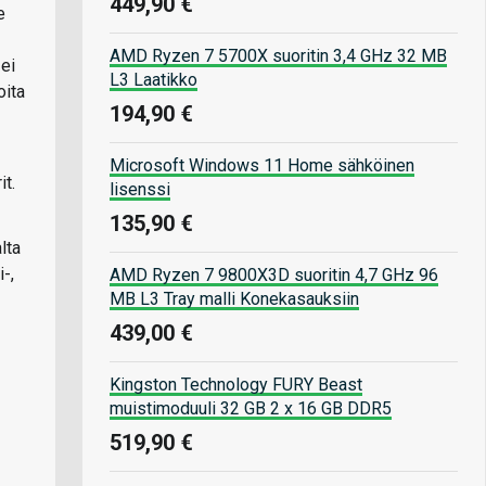
449,90 €
e
AMD Ryzen 7 5700X suoritin 3,4 GHz 32 MB
 ei
L3 Laatikko
oita
194,90 €
Microsoft Windows 11 Home sähköinen
it.
lisenssi
135,90 €
lta
-,
AMD Ryzen 7 9800X3D suoritin 4,7 GHz 96
MB L3 Tray malli Konekasauksiin
439,00 €
Kingston Technology FURY Beast
muistimoduuli 32 GB 2 x 16 GB DDR5
519,90 €