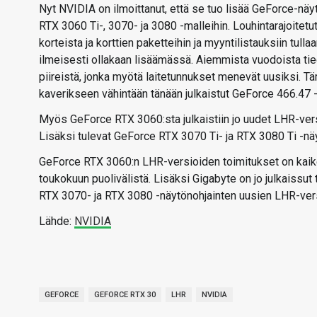
Nyt NVIDIA on ilmoittanut, että se tuo lisää GeForce-näy
RTX 3060 Ti-, 3070- ja 3080 -malleihin. Louhintarajoitetu
korteista ja korttien paketteihin ja myyntilistauksiin tull
ilmeisesti ollakaan lisäämässä. Aiemmista vuodoista tie
piireistä, jonka myötä laitetunnukset menevät uusiksi. 
kaverikseen vähintään tänään julkaistut GeForce 466.47 -a
Myös GeForce RTX 3060:sta julkaistiin jo uudet LHR-versi
Lisäksi tulevat GeForce RTX 3070 Ti- ja RTX 3080 Ti -näy
GeForce RTX 3060:n LHR-versioiden toimitukset on kaikell
toukokuun puolivälistä. Lisäksi Gigabyte on jo julkaissut
RTX 3070- ja RTX 3080 -näytönohjainten uusien LHR-versi
Lähde:
NVIDIA
GEFORCE
GEFORCE RTX 30
LHR
NVIDIA