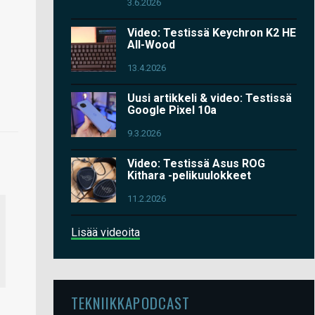
3.6.2026
Video: Testissä Keychron K2 HE
All-Wood
13.4.2026
Uusi artikkeli & video: Testissä
Google Pixel 10a
9.3.2026
Video: Testissä Asus ROG
Kithara -pelikuulokkeet
11.2.2026
Lisää videoita
TEKNIIKKAPODCAST