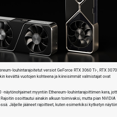
reum-louhintarajoitetut versiot GeForce RTX 3060 Ti-, RTX 3070
tkin kevättä vuotojen kohteena ja kiireisimmät valmistajat ovat
näytönohjaimet myyntiin Ethereum-louhintarajoittimen kera, jot
. Rajoitin osoittautui ainakin alkuun toimivaksi, mutta pian NVIDIA
ytössä. Jäljelle jääneet rajoitteet, kuten esimerkiksi kytketyn näytö