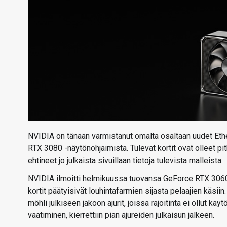
NVIDIA on tänään varmistanut omalta osaltaan uudet Ethe
RTX 3080 -näytönohjaimista. Tulevat kortit ovat olleet pi
ehtineet jo julkaista sivuillaan tietoja tulevista malleista.
NVIDIA ilmoitti helmikuussa tuovansa GeForce RTX 3060 -
kortit päätyisivät louhintafarmien sijasta pelaajien käsiin
möhli julkiseen jakoon ajurit, joissa rajoitinta ei ollut kä
vaatiminen, kierrettiin pian ajureiden julkaisun jälkeen.