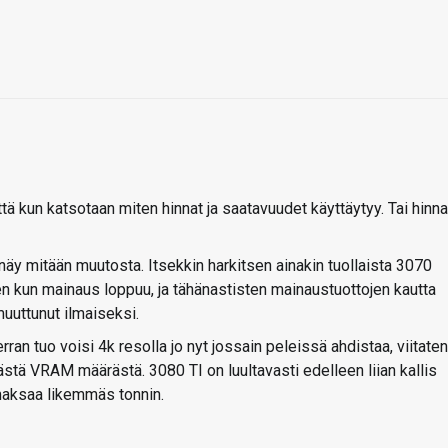
tä kun katsotaan miten hinnat ja saatavuudet käyttäytyy. Tai hinna
näy mitään muutosta. Itsekkin harkitsen ainakin tuollaista 3070
itten kun mainaus loppuu, ja tähänastisten mainaustuottojen kautta
uuttunut ilmaiseksi.
kerran tuo voisi 4k resolla jo nyt jossain peleissä ahdistaa, viitaten
västä VRAM määrästä. 3080 TI on luultavasti edelleen liian kallis
 maksaa likemmäs tonnin.