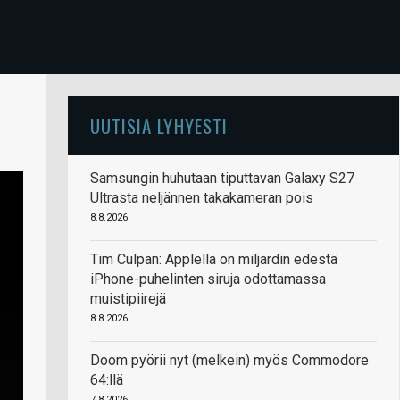
UUTISIA LYHYESTI
Samsungin huhutaan tiputtavan Galaxy S27
Ultrasta neljännen takakameran pois
8.8.2026
Tim Culpan: Applella on miljardin edestä
iPhone-puhelinten siruja odottamassa
muistipiirejä
8.8.2026
Doom pyörii nyt (melkein) myös Commodore
64:llä
7.8.2026