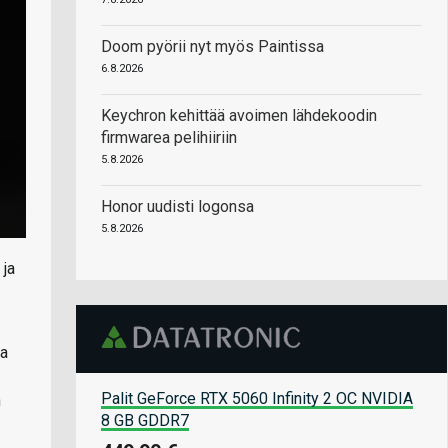
Doom pyörii nyt myös Paintissa
6.8.2026
Keychron kehittää avoimen lähdekoodin
firmwarea pelihiiriin
5.8.2026
Honor uudisti logonsa
5.8.2026
 ja
ta
Palit GeForce RTX 5060 Infinity 2 OC NVIDIA
n
8 GB GDDR7