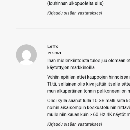
(louhinnan ulkopuolelta siis)
Kirjaudu sisään vastataksesi
Leffo
19.5.2021
Ihan mielenkiintoista tulee juu olemaan et
käytettyjen markkinoilla.
Vähän epäilen ettei kauppojen hinnoissa 
TI:tä, sellainen olis kiva jättää itselle s
mun alkuperäinen tonnin pelikoneeni on m
Olisi kyllä saanut tulla 10 GB malli siitä 
noihin aikaisempiin keskusteluihin riittä
mulle niin kauan kuin > 60 Hz 4K näytöt
Kirjaudu sisään vastataksesi