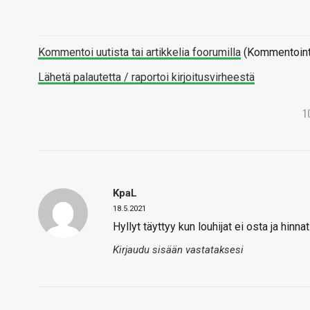
Kommentoi uutista tai artikkelia foorumilla
(Kommentointi 
Lähetä palautetta / raportoi kirjoitusvirheestä
1
KpaL
18.5.2021
Hyllyt täyttyy kun louhijat ei osta ja hinn
Kirjaudu sisään vastataksesi