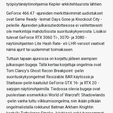
työpöytänäytönohjaimia Kepler-arkkitehtuurista lähtien.
GeForce 466.47 -ajureiden merkittävimmät uudistukset
ovat Game Ready -leimat Days Gone ja Knockout City -
peleille. Ajureiden julkaisutiedotteessa ei valitettavasti
ole merkintöjä mahdollisista suorituskykyeroista. Lisäksi
tulevat GeForce RTX 3060 Ti-, 3070- ja 3080 -
näytönohjainten Lite Hash Rate- eli LHR-versiot vaativat
nämä ajurit tai uudemmat toimiakseen.
Tuttuun tapaan ajureissa on korjattu jälleen aiempien
julkaisujen bugeja. Tällä kertaa korjattuja ongelmia ovat
Tom Clancy’s Ghost Recon Breakpoint -pelin
suorituskykyongelmat Resizable BAR käytössä ja
Starbase-pelin kaatuilut GeForce GTX 16- ja RTX 20 -
sarjojen näytönohjaimilla. Tiedossa olevia bugeja ovat
puolestaan esimerkiksi World of Warcraft: Shadowlands
-pelin vanha tuttu vilkkumisongelma, niin ikään pitkään
ongelmalistalla roikkunut Batman Arkham Knightin