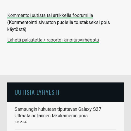
Kommentoi uutista tai artikkelia foorumilla
(Kommentointi sivuston puolella toistakseksi pois
käytöstä)
Lähetä palautetta / raportoi kirjoitusvirheestä
UUTISIA LYHYESTI
Samsungin huhutaan tiputtavan Galaxy S27
Ultrasta neljännen takakameran pois
6.8.2026