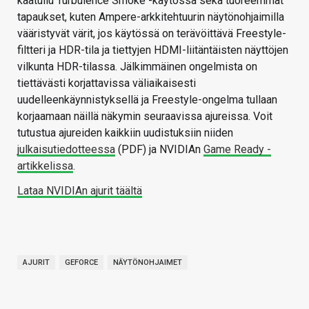
kaatuilu Turbulence Smoke -käytössä sekä tuoreemmat
tapaukset, kuten Ampere-arkkitehtuurin näytönohjaimilla
vääristyvät värit, jos käytössä on terävöittävä Freestyle-
filtteri ja HDR-tila ja tiettyjen HDMI-liitäntäisten näyttöjen
vilkunta HDR-tilassa. Jälkimmäinen ongelmista on
tiettävästi korjattavissa väliaikaisesti
uudelleenkäynnistyksellä ja Freestyle-ongelma tullaan
korjaamaan näillä näkymin seuraavissa ajureissa. Voit
tutustua ajureiden kaikkiin uudistuksiin niiden
julkaisutiedotteessa
(PDF) ja NVIDIAn
Game Ready -
artikkelissa
.
Lataa NVIDIAn ajurit täältä
AJURIT
GEFORCE
NÄYTÖNOHJAIMET