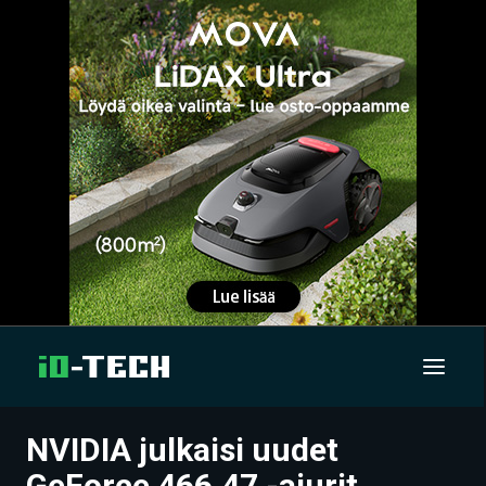
NVIDIA julkaisi uudet
UUTISET
GeForce 466.47 -ajurit