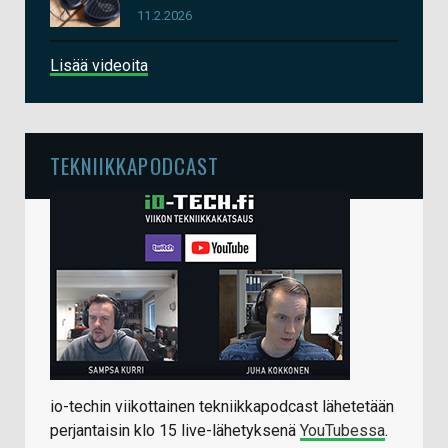
11.2.2026
Lisää videoita
TEKNIIKKAPODCAST
io-techin viikottainen tekniikkapodcast lähetetään
perjantaisin klo 15 live-lähetyksenä
YouTubessa
.