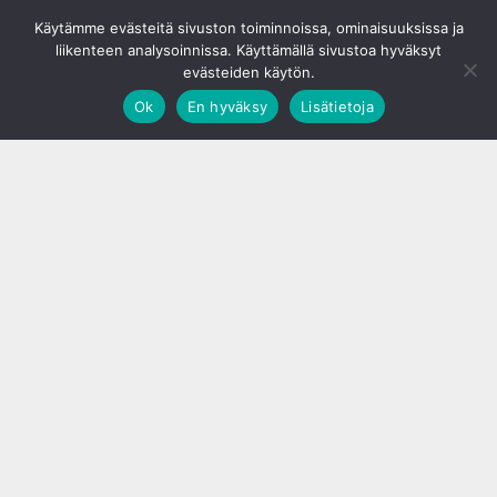
© S&J Media Oy
Käytämme evästeitä sivuston toiminnoissa, ominaisuuksissa ja
liikenteen analysoinnissa. Käyttämällä sivustoa hyväksyt
evästeiden käytön.
Ok
En hyväksy
Lisätietoja
;