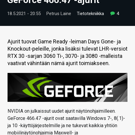
ARTIKKELIT
18.5.2021 - 20:55
Petrus Laine
Tietotekniikka
4
VIDEOT
TECHBBS
Ajurit tuovat Game Ready -leiman Days Gone- ja
TIETOA
Knockout-peleille, jonka lisäksi tulevat LHR-versiot
RTX 30 -sarjan 3060 Ti-, 3070- ja 3080 -malleista
HINTA.FI
vaativat vähintään nämä ajurit toimiakseen.
KAUPPA
VAIHDA TEEMA
NVIDIA on julkaissut uudet ajurit näytönohjaimilleen.
HAKU
GeForce 466.47 -ajurit ovat saatavilla Windows 7-, 8(.1)-
ja 10 -käyttöjärjestelmille ja ne tukevat kaikkia yhtiön
mobiilinäytönohjaimia Maxwell- ja