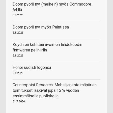
Doom pyörii nyt (melkein) myös Commodore
64:llä
6.8.2026
Doom pyörii nyt myös Paintissa
6.8.2026
Keychron kehittää avoimen lähdekoodin
firmwarea pelihiiriin
5.8.2026
Honor uudisti logonsa
5.8.2026
Counterpoint Research: Mobiilijärjestelmäpiirien
toimitukset laskivat jopa 15 % vuoden
ensimmäisellä puoliskolla
31.7.2026