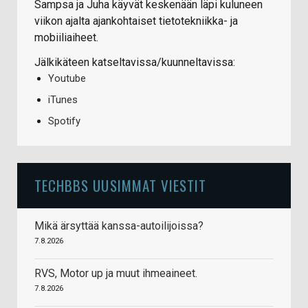
Sampsa ja Juha käyvät keskenään läpi kuluneen
viikon ajalta ajankohtaiset tietotekniikka- ja
mobiiliaiheet.
Jälkikäteen katseltavissa/kuunneltavissa:
Youtube
iTunes
Spotify
TECHBBS UUSIMMAT VIESTIT
Mikä ärsyttää kanssa-autoilijoissa?
7.8.2026
RVS, Motor up ja muut ihmeaineet.
7.8.2026