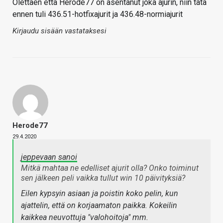
Olettaen että Herode77 on asentanut joka ajurin, niin tätä
ennen tuli 436.51-hotfixajurit ja 436.48-normiajurit
Kirjaudu sisään vastataksesi
Herode77
29.4.2020
jeppevaan sanoi
Mitkä mahtaa ne edelliset ajurit olla? Onko toiminut
sen jälkeen peli vaikka tullut win 10 päivityksiä?
Eilen kypsyin asiaan ja poistin koko pelin, kun
ajattelin, että on korjaamaton paikka. Kokeilin
kaikkea neuvottuja "valohoitoja" mm.