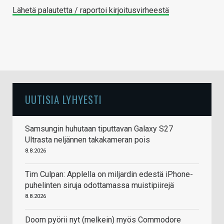
Lähetä palautetta / raportoi kirjoitusvirheestä
UUTISIA LYHYESTI
Samsungin huhutaan tiputtavan Galaxy S27
Ultrasta neljännen takakameran pois
8.8.2026
Tim Culpan: Applella on miljardin edestä iPhone-
puhelinten siruja odottamassa muistipiirejä
8.8.2026
Doom pyörii nyt (melkein) myös Commodore