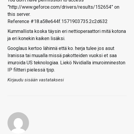
”http://www.geforce.com/drivers/results/152654” on
this server.
Reference #18.a58e644f.1571903735.2c2d632
Kummallista koska täysin eri nettioperaattori mitä kotona
ja eri konekin kaiken lisäksi.
Googlaus kertoo lähinnä että ko. herja tulee jos asut
Iranissa tai muualla missä pakotteiden vuoksi et saa
imuroida US teknologiaa. Liekö Nvidialla imuroinnineston
IP filtteri pielessä tjsp.
Kirjaudu sisään vastataksesi