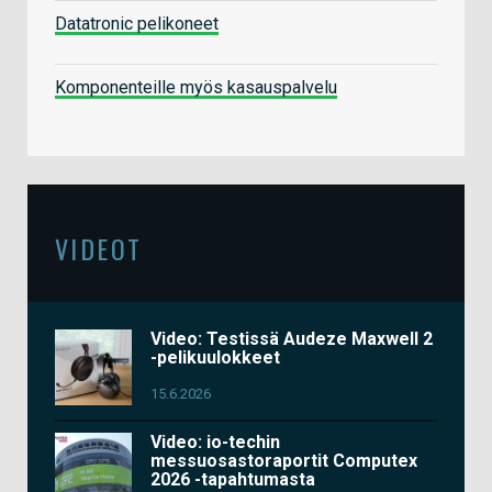
Datatronic pelikoneet
Komponenteille myös kasauspalvelu
VIDEOT
Video: Testissä Audeze Maxwell 2
-pelikuulokkeet
15.6.2026
Video: io-techin
messuosastoraportit Computex
2026 -tapahtumasta