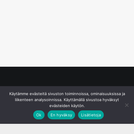
© S&J Media Oy
Käytämme evästeitä sivuston toiminnoissa, ominaisuuksissa ja
liikenteen analysoinnissa. Käyttämällä sivustoa hyväksyt
evästeiden käytön.
Ok
En hyväksy
Lisätietoja
;