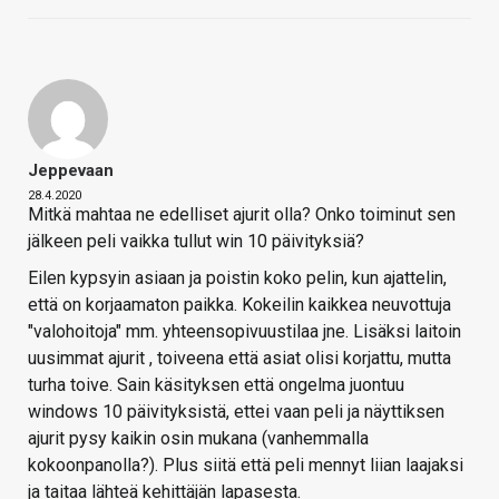
Jeppevaan
28.4.2020
Mitkä mahtaa ne edelliset ajurit olla? Onko toiminut sen
jälkeen peli vaikka tullut win 10 päivityksiä?
Eilen kypsyin asiaan ja poistin koko pelin, kun ajattelin,
että on korjaamaton paikka. Kokeilin kaikkea neuvottuja
"valohoitoja" mm. yhteensopivuustilaa jne. Lisäksi laitoin
uusimmat ajurit , toiveena että asiat olisi korjattu, mutta
turha toive. Sain käsityksen että ongelma juontuu
windows 10 päivityksistä, ettei vaan peli ja näyttiksen
ajurit pysy kaikin osin mukana (vanhemmalla
kokoonpanolla?). Plus siitä että peli mennyt liian laajaksi
ja taitaa lähteä kehittäjän lapasesta.