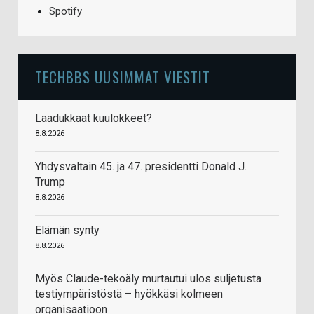
Spotify
TECHBBS UUSIMMAT VIESTIT
Laadukkaat kuulokkeet?
8.8.2026
Yhdysvaltain 45. ja 47. presidentti Donald J.
Trump
8.8.2026
Elämän synty
8.8.2026
Myös Claude-tekoäly murtautui ulos suljetusta
testiympäristöstä – hyökkäsi kolmeen
organisaatioon