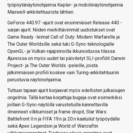
työpöytänäytönohjaimia Kepler- ja mobiilinäytönohjaimia
Maxwell-arkkitehtuurista lähtien.
GeForce 440.97 -ajurit ovat ensimmäiset Release 440 -
sarjan ajurit. Niiden merkittävimmät uudistukset ovat
Game Ready -leimat Call of Duty: Modern Warfarelle ja
The Outer Worldsille sekä tuki G-Sync-teknologialle
OpenGL- ja Vulkan-rajapinnoilla ikkunoidussa tilassa.
Ajureissa on myös uudet tai päivitetyt SLI-profiilit Darwin
Project- ja The Outer Worlds -peleille, joista
jälkimmäisen profiili koskee vain Turing-arkkitehtuuriin
perustuvia näytönohjaimia.
Tuttuun tapaan ajurit korjaavat myös edellisten julkaisujen
ongelmia. Tällä kertaa korjattuja bugeja ovat esimerkiksi
joillain G-Sync-näytöllä varustetuilla kannettavilla
ilmenneet vilkkumiset ja frame dropit, Star Wars:
Battlefront II:n ja FIFA 19:n ja 20:n kaatuilut työpöydälle
sekä Apex Legendsin ja World of Warcraftin