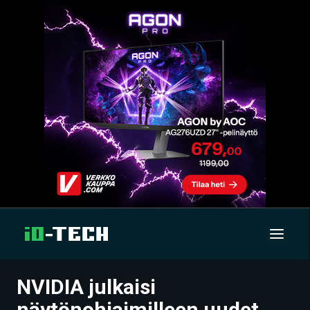
NVIDIA julkaisi
UUTISET
näytönohjaimilleen uudet