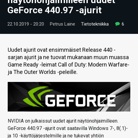
ARTIKKELIT
GeForce 440.97 -ajurit
VIDEOT
22.10.2019 - 20:20
Petrus Laine
Tietotekniikka
6
TECHBBS
TIETOA
Uudet ajurit ovat ensimmäiset Release 440 -
sarjan ajurit ja ne tuovat mukanaan muun muassa
HINTA.FI
Game Ready -leimat Call of Duty: Modern Warfare-
ja The Outer Worlds -peleille.
KAUPPA
VAIHDA TEEMA
HAKU
NVIDIA on julkaissut uudet ajurit näytönohjaimilleen.
GeForce 440.97 -ajurit ovat saatavilla Windows 7-, 8(.1)-
ja 10 -käyttöjärjestelmille ja ne tukevat yhtiön