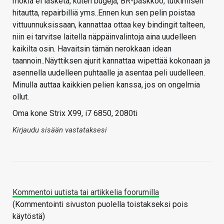
mokia ei lasketa, kuten bugeja, BR-paskkoo, tutkimisen
hitautta, repairbilliä yms..Ennen kun sen pelin poistaa
vittuunnuksissaan, kannattaa ottaa key bindingit talteen,
niin ei tarvitse laitella näppäinvalintoja aina uudelleen
kaikilta osin. Havaitsin tämän nerokkaan idean
taannoin..Näyttiksen ajurit kannattaa wipettää kokonaan ja
asennella uudelleen puhtaalle ja asentaa peli uudelleen.
Minulla auttaa kaikkien pelien kanssa, jos on ongelmia
ollut.
Oma kone Strix X99, i7 6850, 2080ti
Kirjaudu sisään vastataksesi
Kommentoi uutista tai artikkelia foorumilla
(Kommentointi sivuston puolella toistakseksi pois
käytöstä)