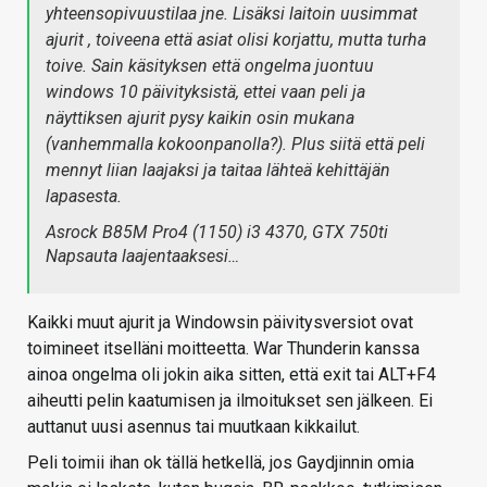
yhteensopivuustilaa jne. Lisäksi laitoin uusimmat
ajurit , toiveena että asiat olisi korjattu, mutta turha
toive. Sain käsityksen että ongelma juontuu
windows 10 päivityksistä, ettei vaan peli ja
näyttiksen ajurit pysy kaikin osin mukana
(vanhemmalla kokoonpanolla?). Plus siitä että peli
mennyt liian laajaksi ja taitaa lähteä kehittäjän
lapasesta.
Asrock B85M Pro4 (1150) i3 4370, GTX 750ti
Napsauta laajentaaksesi…
Kaikki muut ajurit ja Windowsin päivitysversiot ovat
toimineet itselläni moitteetta. War Thunderin kanssa
ainoa ongelma oli jokin aika sitten, että exit tai ALT+F4
aiheutti pelin kaatumisen ja ilmoitukset sen jälkeen. Ei
auttanut uusi asennus tai muutkaan kikkailut.
Peli toimii ihan ok tällä hetkellä, jos Gaydjinnin omia