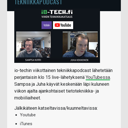
TEKNIIKKAPODCAST
io-techin viikottainen tekniikkapodcast lähetetään
perjantaisin klo 15 live-lähetyksenä
YouTubessa
.
Sampsa ja Juha käyvät keskenään läpi kuluneen
viikon ajalta ajankohtaiset tietotekniikka- ja
mobiiliaiheet.
Jälkikäteen katseltavissa/kuunneltavissa:
Youtube
iTunes