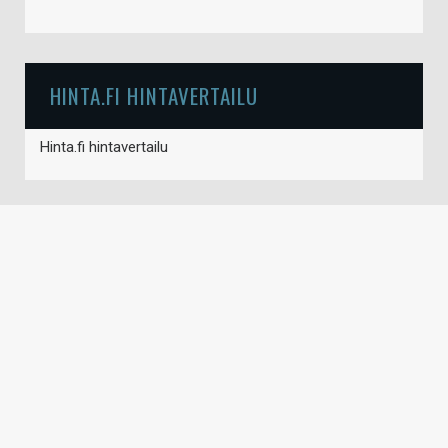
HINTA.FI HINTAVERTAILU
Hinta.fi hintavertailu