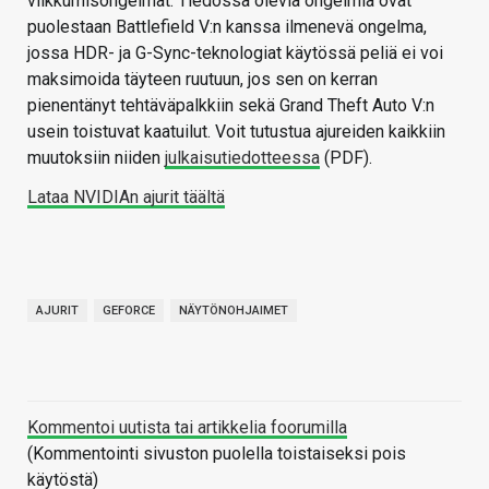
vilkkumisongelmat. Tiedossa olevia ongelmia ovat
puolestaan Battlefield V:n kanssa ilmenevä ongelma,
jossa HDR- ja G-Sync-teknologiat käytössä peliä ei voi
maksimoida täyteen ruutuun, jos sen on kerran
pienentänyt tehtäväpalkkiin sekä Grand Theft Auto V:n
usein toistuvat kaatuilut. Voit tutustua ajureiden kaikkiin
muutoksiin niiden
julkaisutiedotteessa
(PDF).
Lataa NVIDIAn ajurit täältä
AJURIT
GEFORCE
NÄYTÖNOHJAIMET
Kommentoi uutista tai artikkelia foorumilla
(Kommentointi sivuston puolella toistaiseksi pois
käytöstä)