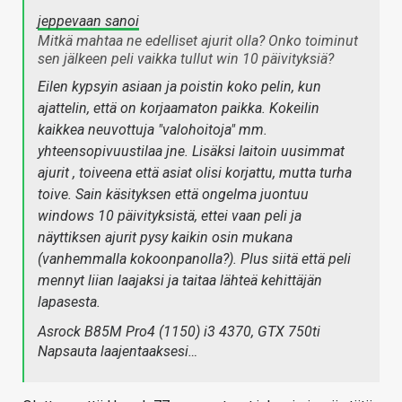
jeppevaan sanoi
Mitkä mahtaa ne edelliset ajurit olla? Onko toiminut
sen jälkeen peli vaikka tullut win 10 päivityksiä?
Eilen kypsyin asiaan ja poistin koko pelin, kun
ajattelin, että on korjaamaton paikka. Kokeilin
kaikkea neuvottuja "valohoitoja" mm.
yhteensopivuustilaa jne. Lisäksi laitoin uusimmat
ajurit , toiveena että asiat olisi korjattu, mutta turha
toive. Sain käsityksen että ongelma juontuu
windows 10 päivityksistä, ettei vaan peli ja
näyttiksen ajurit pysy kaikin osin mukana
(vanhemmalla kokoonpanolla?). Plus siitä että peli
mennyt liian laajaksi ja taitaa lähteä kehittäjän
lapasesta.
Asrock B85M Pro4 (1150) i3 4370, GTX 750ti
Napsauta laajentaaksesi…