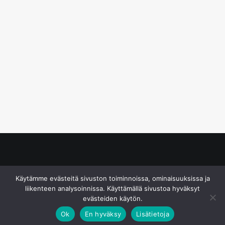
© S&J Media Oy
Käytämme evästeitä sivuston toiminnoissa, ominaisuuksissa ja
liikenteen analysoinnissa. Käyttämällä sivustoa hyväksyt
evästeiden käytön.
Ok
En hyväksy
Lisätietoja