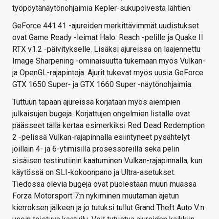
työpöytänäytönohjaimia Kepler-sukupolvesta lähtien.
GeForce 441.41 -ajureiden merkittävimmät uudistukset
ovat Game Ready -leimat Halo: Reach -pelille ja Quake II
RTX v1.2 -päivitykselle. Lisäksi ajureissa on laajennettu
Image Sharpening -ominaisuutta tukemaan myös Vulkan-
ja OpenGL-rajapintoja. Ajurit tukevat myös uusia GeForce
GTX 1650 Super- ja GTX 1660 Super -näytönohjaimia.
Tuttuun tapaan ajureissa korjataan myös aiempien
julkaisujen bugeja. Korjattujen ongelmien listalle ovat
päässeet tällä kertaa esimerkiksi Red Dead Redemption
2 -pelissä Vulkan-rajapinnalla esiintyneet pysähtelyt
joillain 4- ja 6-ytimisillä prosessoreilla sekä pelin
sisäisen testirutiinin kaatuminen Vulkan-rajapinnalla, kun
käytössä on SLI-kokoonpano ja Ultra-asetukset.
Tiedossa olevia bugeja ovat puolestaan muun muassa
Forza Motorsport 7:n nykiminen muutaman ajetun
kierroksen jälkeen ja jo tutuksi tullut Grand Theft Auto V:n