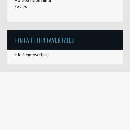
Polttoaineen hinta
5.8.2026
HINTA.FI HINTAVERTAILU
Hinta.fi hintavertailu