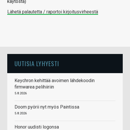
käytöstä)
Lähetä palautetta / raportoi kirjoitusvirheestä
UUTISIA LYHYESTI
Keychron kehittää avoimen lähdekoodin
firmwarea pelihiiriin
5.8.2026
Doom pyörii nyt myös Paintissa
5.8.2026
Honor uudisti logonsa