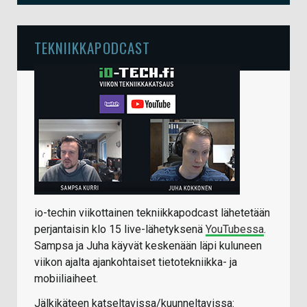
TEKNIIKKAPODCAST
io-techin viikottainen tekniikkapodcast lähetetään
perjantaisin klo 15 live-lähetyksenä
YouTubessa
.
Sampsa ja Juha käyvät keskenään läpi kuluneen
viikon ajalta ajankohtaiset tietotekniikka- ja
mobiiliaiheet.
Jälkikäteen katseltavissa/kuunneltavissa: