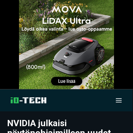
NVIDIA julkaisi
UUTISET
näytönohjaimilleen uudet