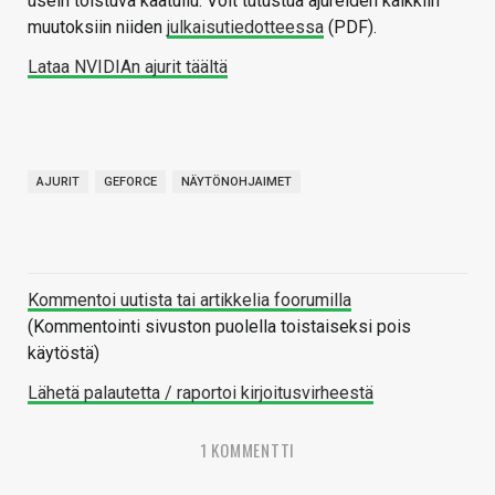
usein toistuva kaatuilu. Voit tutustua ajureiden kaikkiin
muutoksiin niiden
julkaisutiedotteessa
(PDF).
Lataa NVIDIAn ajurit täältä
AJURIT
GEFORCE
NÄYTÖNOHJAIMET
Kommentoi uutista tai artikkelia foorumilla
(Kommentointi sivuston puolella toistaiseksi pois
käytöstä)
Lähetä palautetta / raportoi kirjoitusvirheestä
1 KOMMENTTI