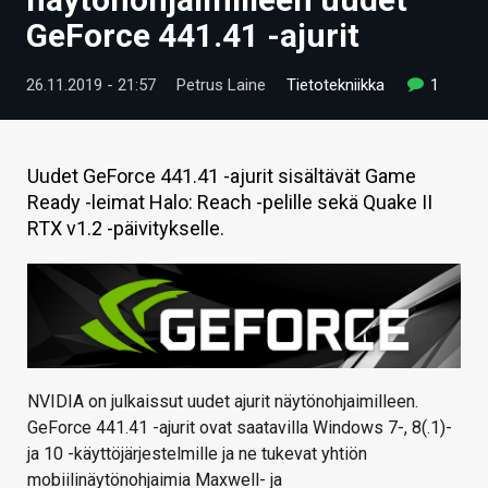
ARTIKKELIT
GeForce 441.41 -ajurit
VIDEOT
26.11.2019 - 21:57
Petrus Laine
Tietotekniikka
1
TECHBBS
TIETOA
Uudet GeForce 441.41 -ajurit sisältävät Game
Ready -leimat Halo: Reach -pelille sekä Quake II
HINTA.FI
RTX v1.2 -päivitykselle.
KAUPPA
VAIHDA TEEMA
NVIDIA on julkaissut uudet ajurit näytönohjaimilleen.
HAKU
GeForce 441.41 -ajurit ovat saatavilla Windows 7-, 8(.1)-
ja 10 -käyttöjärjestelmille ja ne tukevat yhtiön
mobiilinäytönohjaimia Maxwell- ja