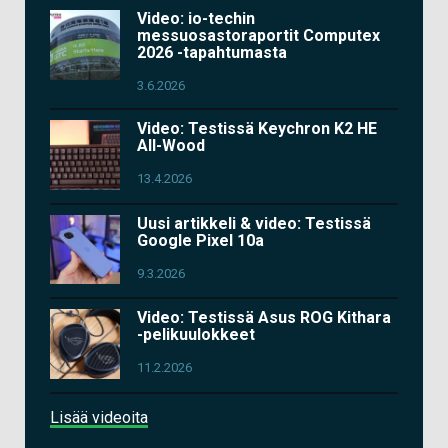
Video: io-techin
messuosastoraportit Computex
2026 -tapahtumasta
3.6.2026
Video: Testissä Keychron K2 HE
All-Wood
13.4.2026
Uusi artikkeli & video: Testissä
Google Pixel 10a
9.3.2026
Video: Testissä Asus ROG Kithara
-pelikuulokkeet
11.2.2026
Lisää videoita