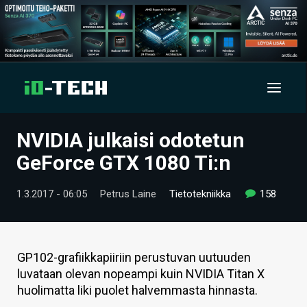
NVIDIA julkaisi odotetun
UUTISET
GeForce GTX 1080 Ti:n
ARTIKKELIT
1.3.2017 - 06:05
Petrus Laine
Tietotekniikka
158
VIDEOT
TECHBBS
GP102-grafiikkapiiriin perustuvan uutuuden
TIETOA
luvataan olevan nopeampi kuin NVIDIA Titan X
huolimatta liki puolet halvemmasta hinnasta.
HINTA.FI