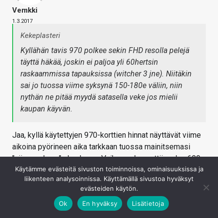
Vemkki
1.3.2017
Kekeplasteri
Kyllähän tavis 970 polkee sekin FHD resolla pelejä
täyttä häkää, joskin ei paljoa yli 60hertsin
raskaammissa tapauksissa (witcher 3 jne). Niitäkin
sai jo tuossa viime syksynä 150-180e väliin, niin
nythän ne pitää myydä satasella veke jos mielii
kaupan käyvän.
Jaa, kyllä käytettyjen 970-korttien hinnat näyttävät viime
aikoina pyörineen aika tarkkaan tuossa mainitsemasi
"viime syksyn" skaalassa. Vaikea uskoa, että uuden 699
Käytämme evästeitä sivuston toiminnoissa, ominaisuuksissa ja
taalan näytönohjaimen julkaisu vaikuttaisi käytettyjen
liikenteen analysoinnissa. Käyttämällä sivustoa hyväksyt
970-korttien hintaan mitenkään.
evästeiden käytön.
Kirjaudu sisään vastataksesi
Ok
En hyväksy
Lisätietoja