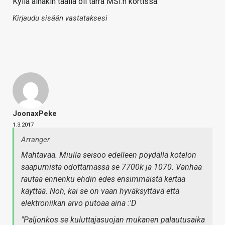
Kyllä ainakin täällä oli tarra MSI:n kortissa.
Kirjaudu sisään vastataksesi
JoonaxPeke
1.3.2017
Arranger
Mahtavaa. Miulla seisoo edelleen pöydällä kotelon
saapumista odottamassa se 7700k ja 1070. Vanhaa
rautaa ennenku ehdin edes ensimmäistä kertaa
käyttää. Noh, kai se on vaan hyväksyttävä että
elektroniikan arvo putoaa aina :'D
"Paljonkos se kuluttajasuojan mukanen palautusaika