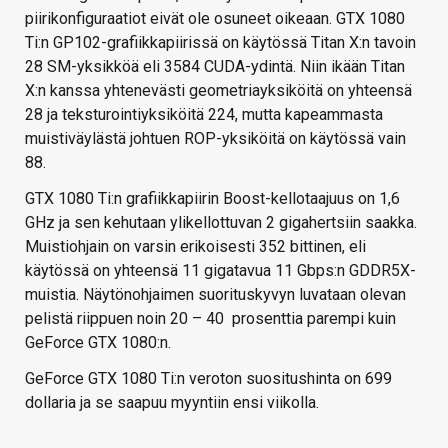
piirikonfiguraatiot eivät ole osuneet oikeaan. GTX 1080
Ti:n GP102-grafiikkapiirissä on käytössä Titan X:n tavoin
28 SM-yksikköä eli 3584 CUDA-ydintä. Niin ikään Titan
X:n kanssa yhtenevästi geometriayksiköitä on yhteensä
28 ja teksturointiyksiköitä 224, mutta kapeammasta
muistiväylästä johtuen ROP-yksiköitä on käytössä vain
88.
GTX 1080 Ti:n grafiikkapiirin Boost-kellotaajuus on 1,6
GHz ja sen kehutaan ylikellottuvan 2 gigahertsiin saakka.
Muistiohjain on varsin erikoisesti 352 bittinen, eli
käytössä on yhteensä 11 gigatavua 11 Gbps:n GDDR5X-
muistia. Näytönohjaimen suorituskyvyn luvataan olevan
pelistä riippuen noin 20 – 40 prosenttia parempi kuin
GeForce GTX 1080:n.
GeForce GTX 1080 Ti:n veroton suositushinta on 699
dollaria ja se saapuu myyntiin ensi viikolla.