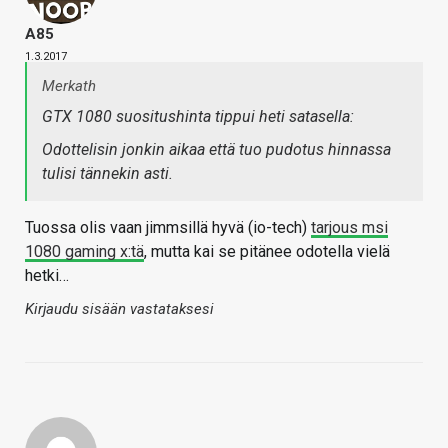
A85
1.3.2017
Merkath
GTX 1080 suositushinta tippui heti satasella:
Odottelisin jonkin aikaa että tuo pudotus hinnassa
tulisi tännekin asti.
Tuossa olis vaan jimmsillä hyvä (io-tech)
tarjous msi
1080 gaming x:tä
, mutta kai se pitänee odotella vielä
hetki…
Kirjaudu sisään vastataksesi