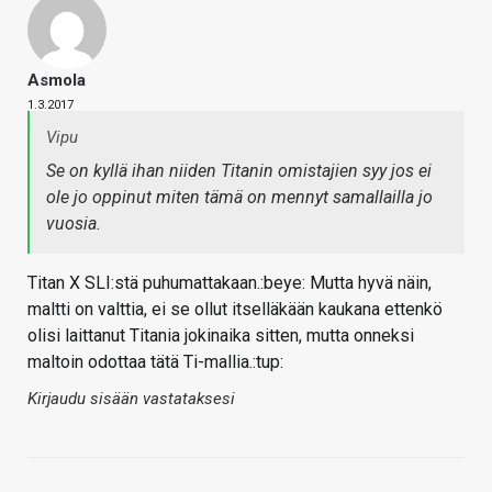
Asmola
1.3.2017
Vipu
Se on kyllä ihan niiden Titanin omistajien syy jos ei
ole jo oppinut miten tämä on mennyt samallailla jo
vuosia.
Titan X SLI:stä puhumattakaan.:beye: Mutta hyvä näin,
maltti on valttia, ei se ollut itselläkään kaukana ettenkö
olisi laittanut Titania jokinaika sitten, mutta onneksi
maltoin odottaa tätä Ti-mallia.:tup:
Kirjaudu sisään vastataksesi