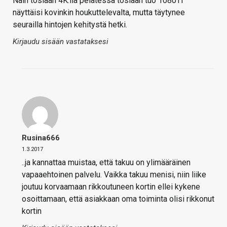
Näin tosiaan 4K:lla pelatessa tosiaan tuo 1080Ti
näyttäisi kovinkin houkuttelevalta, mutta täytynee
seurailla hintojen kehitystä hetki.
Kirjaudu sisään vastataksesi
Rusina666
1.3.2017
..ja kannattaa muistaa, että takuu on ylimääräinen
vapaaehtoinen palvelu. Vaikka takuu menisi, niin liike
joutuu korvaamaan rikkoutuneen kortin ellei kykene
osoittamaan, että asiakkaan oma toiminta olisi rikkonut
kortin