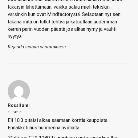
takaisin lähettämään, vaikka salaa mieli tekiskin,
varsinkin kun ovat Mindfactorystä. Seisotaan nyt sen
takana mitä on tullut tehtyä ja katsellaan uudemman
kerran parin vuoden päästä jos alkaa hymy ja vauhti
hyytyä
Kirjaudu sisään vastataksesi
Rossifumi
1.3.2017
Eli 10.3 pitäisi alkaa saamaan korttia kaupoista.
Ennakkotilaus huomenna nvidialta.
"GeForce GTX 1080 Ti graphics cards, including the