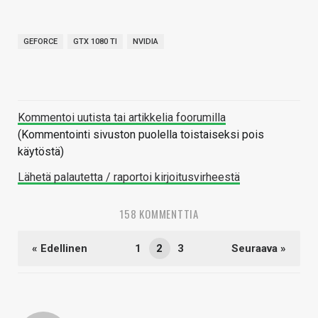
GEFORCE
GTX 1080 TI
NVIDIA
Kommentoi uutista tai artikkelia foorumilla
(Kommentointi sivuston puolella toistaiseksi pois
käytöstä)
Lähetä palautetta / raportoi kirjoitusvirheestä
158 KOMMENTTIA
« Edellinen
1
2
3
Seuraava »