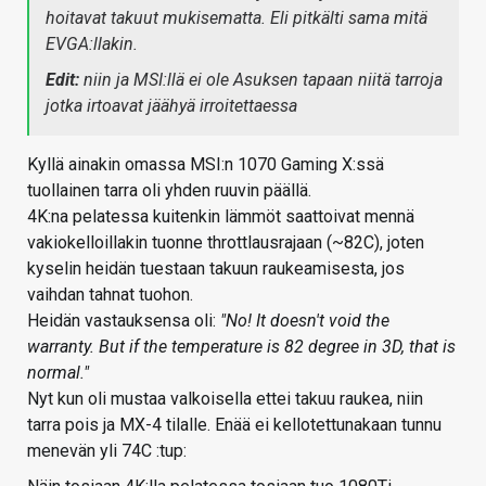
hoitavat takuut mukisematta. Eli pitkälti sama mitä
EVGA:llakin.
Edit:
niin ja MSI:llä ei ole Asuksen tapaan niitä tarroja
jotka irtoavat jäähyä irroitettaessa
Kyllä ainakin omassa MSI:n 1070 Gaming X:ssä
tuollainen tarra oli yhden ruuvin päällä.
4K:na pelatessa kuitenkin lämmöt saattoivat mennä
vakiokelloillakin tuonne throttlausrajaan (~82C), joten
kyselin heidän tuestaan takuun raukeamisesta, jos
vaihdan tahnat tuohon.
Heidän vastauksensa oli:
"No! It doesn't void the
warranty. But if the temperature is 82 degree in 3D, that is
normal."
Nyt kun oli mustaa valkoisella ettei takuu raukea, niin
tarra pois ja MX-4 tilalle. Enää ei kellotettunakaan tunnu
menevän yli 74C :tup: