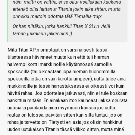
näin, maltti on valttia, ei se ollut itselläkään kaukana
ettenkö olisi laittanut Titania jokin aika sitten, mutta
onneksi maltoin odottaa tätä Ti-mallia.:tup:
Onhan niitäkin, jotka hankkii Titan X SLI:n vielä
tämän julkaisun jälkeenkin.;)
Mitä Titan XP:n omistajat on varsinaisesti tässä
tilanteessa hävinneet muuta kuin että tuli hieman
halvempi kortti markkinoille käytännössä samoilla
spekseillä (tai oikeastaan jopa hieman huonommilla
spekseillä jotka on vain kurottu umpeen), uutta tulee aina
markkinoille ja tässä harrastuksessa ei oikeasti voi kuin
hävitä rahaa. Jos odottelee jatkuvasti, niin ei tule koskaan
hankittua mitään. En ainakaan itse kauheasti jaksa seurata
uutisia ja panikoida aina myymisen kanssa jos uutta
rautaa on tulossa, päivitän sitten kun siltä tuntuu, jos on
rahaa ja tarvetta on. Tietysti eri asia jos olisin hankkinut
uuden uutukaisen Titanin tässä viikko sitten, mutta minä