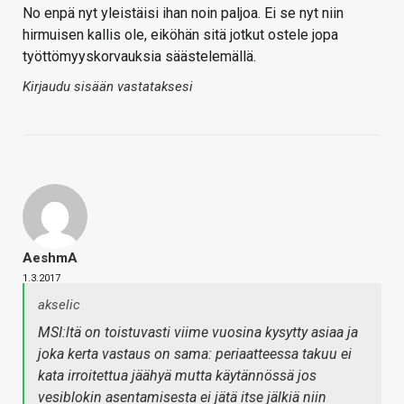
No enpä nyt yleistäisi ihan noin paljoa. Ei se nyt niin
hirmuisen kallis ole, eiköhän sitä jotkut ostele jopa
työttömyyskorvauksia säästelemällä.
Kirjaudu sisään vastataksesi
AeshmA
1.3.2017
akselic
MSI:ltä on toistuvasti viime vuosina kysytty asiaa ja
joka kerta vastaus on sama: periaatteessa takuu ei
kata irroitettua jäähyä mutta käytännössä jos
vesiblokin asentamisesta ei jätä itse jälkiä niin