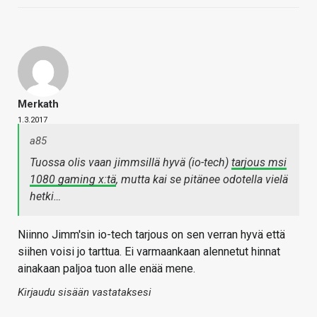
Merkath
1.3.2017
a85
Tuossa olis vaan jimmsillä hyvä (io-tech)
tarjous msi
1080 gaming x:tä
, mutta kai se pitänee odotella vielä
hetki…
Niinno Jimm'sin io-tech tarjous on sen verran hyvä että
siihen voisi jo tarttua. Ei varmaankaan alennetut hinnat
ainakaan paljoa tuon alle enää mene.
Kirjaudu sisään vastataksesi