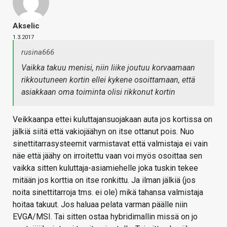
Akselic
1.3.2017
rusina666
Vaikka takuu menisi, niin liike joutuu korvaamaan
rikkoutuneen kortin ellei kykene osoittamaan, että
asiakkaan oma toiminta olisi rikkonut kortin
Veikkaanpa ettei kuluttajansuojakaan auta jos kortissa on
jälkiä siitä että vakiojäähyn on itse ottanut pois. Nuo
sinettitarrasysteemit varmistavat että valmistaja ei vain
näe että jäähy on irroitettu vaan voi myös osoittaa sen
vaikka sitten kuluttaja-asiamiehelle joka tuskin tekee
mitään jos korttia on itse ronkittu. Ja ilman jälkiä (jos
noita sinettitarroja tms. ei ole) mikä tahansa valmistaja
hoitaa takuut. Jos haluaa pelata varman päälle niin
EVGA/MSI. Tai sitten ostaa hybridimallin missä on jo