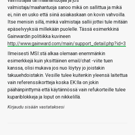
valmistajaa tai maahantuojaa ja jos
valmistaja/maahantuoja sanoo mikä on sallittua ja mikä
ei, niin en usko että siinä asiakaskaan on kovin vahvoilla.
Itse menisin sillä, minkä valmistaja sallii jottei tule mitään
epäselvyyksiä millekään puolelle. Tässä esimerkkinä
Gainwardin politiikka kuvineen
http://www.gainward.com/main/support_detail.php?id=3
Ilmeisesti MSI:stä alkaa olemaan enemmänkin
esimerkkejä kuin yksittäinen email/chat -viite tuen
kanssa, olisi mukava jos nuo löytyy jo joistakin
takuuehdoistakin. Vesille tulee kuitenkin yleensä laitettua
vain referenssikortteja koska EK:lla on jokin
päähänpinttymä että käytännössä vain refukorteille tulee
kupariblokkeja ja loput on nikkelillä.
Kirjaudu sisään vastataksesi