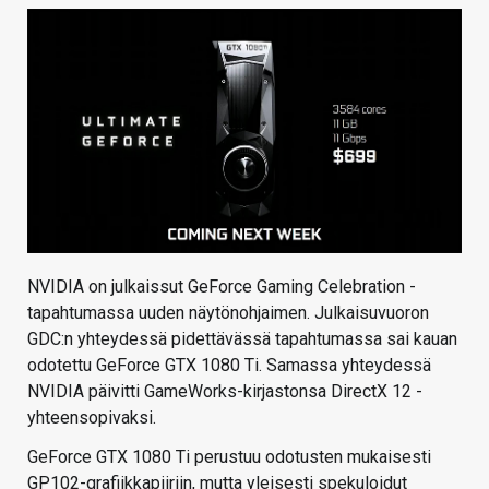
KAUPPA
VAIHDA TEEMA
HAKU
NVIDIA on julkaissut GeForce Gaming Celebration -
tapahtumassa uuden näytönohjaimen. Julkaisuvuoron
GDC:n yhteydessä pidettävässä tapahtumassa sai kauan
odotettu GeForce GTX 1080 Ti. Samassa yhteydessä
NVIDIA päivitti GameWorks-kirjastonsa DirectX 12 -
yhteensopivaksi.
GeForce GTX 1080 Ti perustuu odotusten mukaisesti
GP102-grafiikkapiiriin, mutta yleisesti spekuloidut