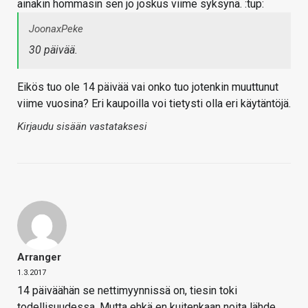
ainakin hommasin sen jo joskus viime syksynä. :tup:
JoonaxPeke
30 päivää.
Eikös tuo ole 14 päivää vai onko tuo jotenkin muuttunut
viime vuosina? Eri kaupoilla voi tietysti olla eri käytäntöjä.
Kirjaudu sisään vastataksesi
Arranger
1.3.2017
14 päiväähän se nettimyynnissä on, tiesin toki
todellisuudessa. Mutta ehkä en kuitenkaan noita lähde