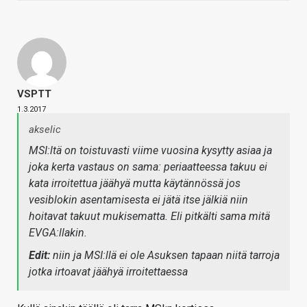
VSPTT
1.3.2017
akselic
MSI:ltä on toistuvasti viime vuosina kysytty asiaa ja
joka kerta vastaus on sama: periaatteessa takuu ei
kata irroitettua jäähyä mutta käytännössä jos
vesiblokin asentamisesta ei jätä itse jälkiä niin
hoitavat takuut mukisematta. Eli pitkälti sama mitä
EVGA:llakin.
Edit:
niin ja MSI:llä ei ole Asuksen tapaan niitä tarroja
jotka irtoavat jäähyä irroitettaessa