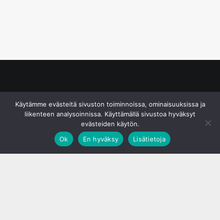
© S&J Media Oy
Käytämme evästeitä sivuston toiminnoissa, ominaisuuksissa ja
liikenteen analysoinnissa. Käyttämällä sivustoa hyväksyt
evästeiden käytön.
Ok
En hyväksy
Lisätietoja
;