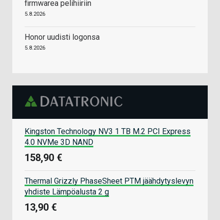
firmwarea pelihiiriin
5.8.2026
Honor uudisti logonsa
5.8.2026
Kingston Technology NV3 1 TB M.2 PCI Express
4.0 NVMe 3D NAND
158,90 €
Thermal Grizzly PhaseSheet PTM jäähdytyslevyn
yhdiste Lämpöalusta 2 g
13,90 €