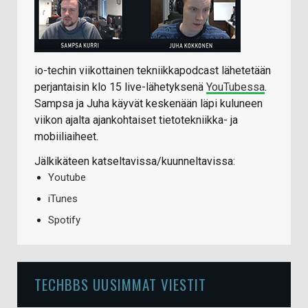
io-techin viikottainen tekniikkapodcast lähetetään
perjantaisin klo 15 live-lähetyksenä
YouTubessa
.
Sampsa ja Juha käyvät keskenään läpi kuluneen
viikon ajalta ajankohtaiset tietotekniikka- ja
mobiiliaiheet.
Jälkikäteen katseltavissa/kuunneltavissa:
Youtube
iTunes
Spotify
TECHBBS UUSIMMAT VIESTIT