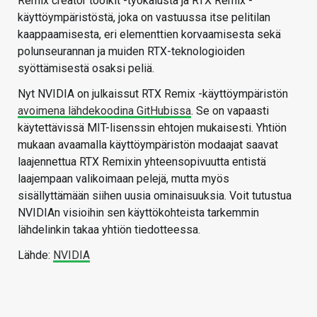
Remix creator toolkit -työkalusta ja RTX Remix -
käyttöympäristöstä, joka on vastuussa itse pelitilan
kaappaamisesta, eri elementtien korvaamisesta sekä
polunseurannan ja muiden RTX-teknologioiden
syöttämisestä osaksi peliä.
Nyt NVIDIA on julkaissut RTX Remix -käyttöympäristön
avoimena lähdekoodina GitHubissa
. Se on vapaasti
käytettävissä MIT-lisenssin ehtojen mukaisesti. Yhtiön
mukaan avaamalla käyttöympäristön modaajat saavat
laajennettua RTX Remixin yhteensopivuutta entistä
laajempaan valikoimaan pelejä, mutta myös
sisällyttämään siihen uusia ominaisuuksia. Voit tutustua
NVIDIAn visioihin sen käyttökohteista tarkemmin
lähdelinkin takaa yhtiön tiedotteessa.
Lähde:
NVIDIA