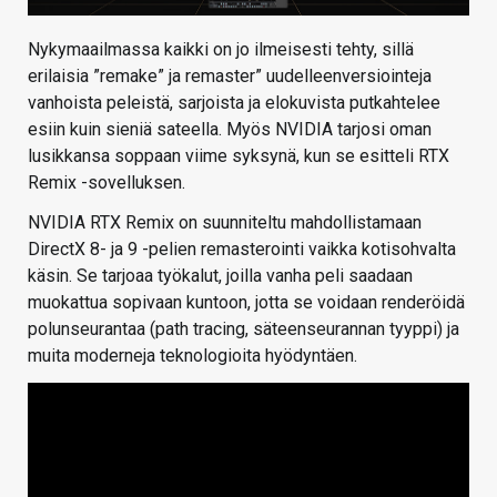
Nykymaailmassa kaikki on jo ilmeisesti tehty, sillä
erilaisia ”remake” ja remaster” uudelleenversiointeja
vanhoista peleistä, sarjoista ja elokuvista putkahtelee
esiin kuin sieniä sateella. Myös NVIDIA tarjosi oman
lusikkansa soppaan viime syksynä, kun se esitteli RTX
Remix -sovelluksen.
NVIDIA RTX Remix on suunniteltu mahdollistamaan
DirectX 8- ja 9 -pelien remasterointi vaikka kotisohvalta
käsin. Se tarjoaa työkalut, joilla vanha peli saadaan
muokattua sopivaan kuntoon, jotta se voidaan renderöidä
polunseurantaa (path tracing, säteenseurannan tyyppi) ja
muita moderneja teknologioita hyödyntäen.