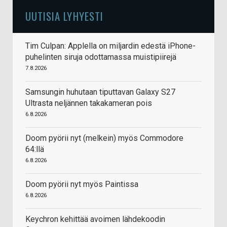
UUTISIA LYHYESTI
Tim Culpan: Applella on miljardin edestä iPhone-
puhelinten siruja odottamassa muistipiirejä
7.8.2026
Samsungin huhutaan tiputtavan Galaxy S27
Ultrasta neljännen takakameran pois
6.8.2026
Doom pyörii nyt (melkein) myös Commodore
64:llä
6.8.2026
Doom pyörii nyt myös Paintissa
6.8.2026
Keychron kehittää avoimen lähdekoodin