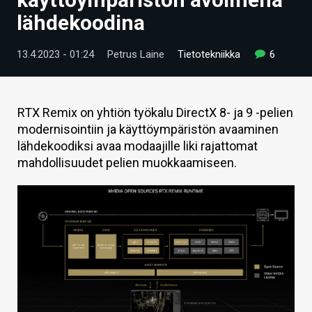
ARTIKKELIT
lähdekoodina
VIDEOT
13.4.2023 - 01:24
Petrus Laine
Tietotekniikka
6
TECHBBS
TIETOA
RTX Remix on yhtiön työkalu DirectX 8- ja 9 -pelien
modernisointiin ja käyttöympäristön avaaminen
HINTA.FI
lähdekoodiksi avaa modaajille liki rajattomat
mahdollisuudet pelien muokkaamiseen.
KAUPPA
VAIHDA TEEMA
HAKU