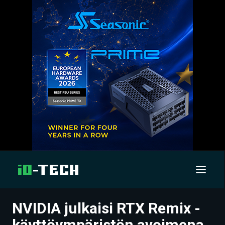
NVIDIA julkaisi RTX Remix -
UUTISET
käyttöympäristön avoimena