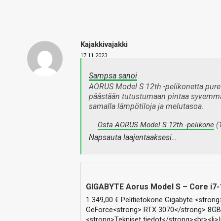
Kajakkivajakki
17.11.2023
Sampsa sanoi
AORUS Model S 12th -pelikonetta pureta
päästään tutustumaan pintaa syvemmält
samalla lämpötiloja ja melutasoa.
Osta AORUS Model S 12th -pelikone
(
Napsauta laajentaaksesi…
GIGABYTE Aorus Model S – Core i7-
1 349,00 € Pelitietokone Gigabyte <strong
GeForce<strong> RTX 3070</strong> 8GB 
<strong>Tekniset tiedot</strong><br><li>