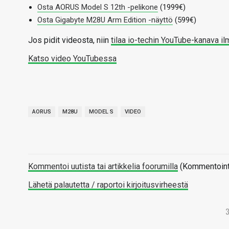
Osta AORUS Model S 12th -pelikone
(1999€)
Osta Gigabyte M28U Arm Edition -näyttö
(599€)
Jos pidit videosta, niin
tilaa io-techin YouTube-kanava il
Katso video YouTubessa
AORUS
M28U
MODEL S
VIDEO
Kommentoi uutista tai artikkelia foorumilla
(Kommentointi 
Lähetä palautetta / raportoi kirjoitusvirheestä