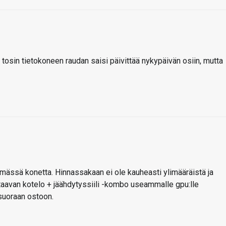
, tosin tietokoneen raudan saisi päivittää nykypäivän osiin, mutta
ttämässä konetta. Hinnassakaan ei ole kauheasti ylimääräistä ja
staavan kotelo + jäähdytyssiili -kombo useammalle gpu:lle
 suoraan ostoon.