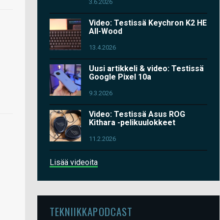
3.6.2026
Video: Testissä Keychron K2 HE
All-Wood
13.4.2026
Uusi artikkeli & video: Testissä
Google Pixel 10a
9.3.2026
Video: Testissä Asus ROG
Kithara -pelikuulokkeet
11.2.2026
Lisää videoita
TEKNIIKKAPODCAST