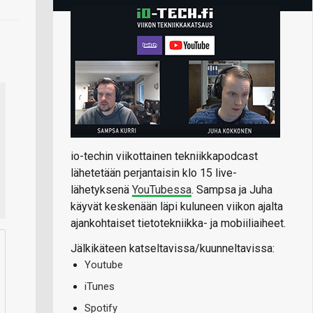
io-techin viikottainen tekniikkapodcast
lähetetään perjantaisin klo 15 live-
lähetyksenä
YouTubessa
. Sampsa ja Juha
käyvät keskenään läpi kuluneen viikon ajalta
ajankohtaiset tietotekniikka- ja mobiiliaiheet.
Jälkikäteen katseltavissa/kuunneltavissa:
Youtube
iTunes
Spotify