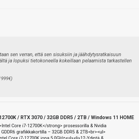
an sen verran, että sen sisuksiin ja jäähdytysratkaisuun
ä ja lopuksi tietokoneella kokeillaan pelaamista tarkastellen
1999€)
12700K / RTX 3070 / 32GB DDR5 / 2TB / Windows 11 HOME
>Intel Core i7-12700K</strong> prosessorilla & Nvidia
GDDR6 grafiikkakortilla – 32GB DDR5 & 2TB<br><ul>
Intel Core i7-12700K jopa 5.0GHz<ul><li>12-Ydintä &…