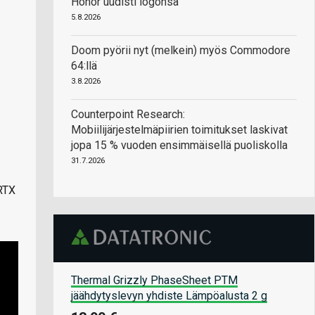
Honor uudisti logonsa
5.8.2026
Doom pyörii nyt (melkein) myös Commodore
64:llä
3.8.2026
Counterpoint Research:
Mobiilijärjestelmäpiirien toimitukset laskivat
jopa 15 % vuoden ensimmäisellä puoliskolla
31.7.2026
 RTX
Thermal Grizzly PhaseSheet PTM
jäähdytyslevyn yhdiste Lämpöalusta 2 g