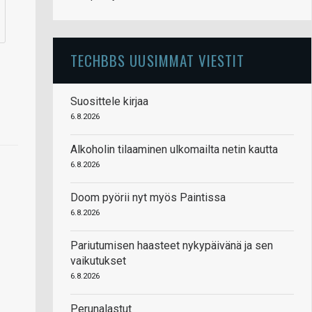
TECHBBS UUSIMMAT VIESTIT
Suosittele kirjaa
6.8.2026
Alkoholin tilaaminen ulkomailta netin kautta
6.8.2026
Doom pyörii nyt myös Paintissa
6.8.2026
Pariutumisen haasteet nykypäivänä ja sen
vaikutukset
6.8.2026
Perunalastut