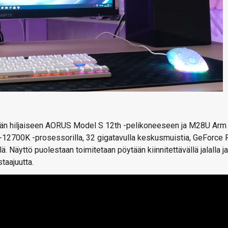
tävän hiljaiseen AORUS Model S 12th -pelikoneeseen ja M28U Arm
i7-12700K -prosessorilla, 32 gigatavulla keskusmuistia, GeForce
. Näyttö puolestaan toimitetaan pöytään kiinnitettävällä jalalla ja
taajuutta.