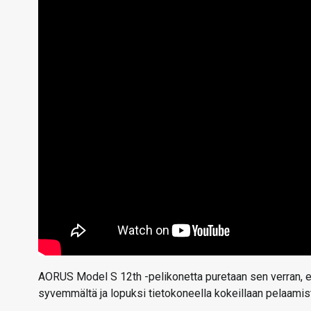
AORUS Model S 12th -pelikonetta puretaan sen verran, et
syvemmältä ja lopuksi tietokoneella kokeillaan pelaamist