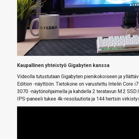
Kaupallinen yhteistyö Gigabyten kanssa
Videolla tutustutaan Gigabyten pienikokoiseen ja yllät
Edition -näyttöön. Tietokone on varustettu Intelin Core 
3070 -näytönohjaimella ja kahdella 2 teratavun M.2 SSD:llä
IPS-paneeli tukee 4k-resoluutiota ja 144 hertsin virkistys