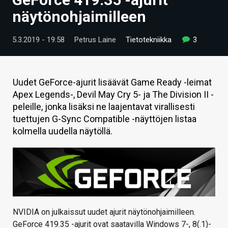
ARTIKKELIT
näytönohjaimilleen
VIDEOT
5.3.2019 - 19:58
Petrus Laine
Tietotekniikka
3
TECHBBS
TIETOA
Uudet GeForce-ajurit lisäävät Game Ready -leimat
Apex Legends-, Devil May Cry 5- ja The Division II -
HINTA.FI
peleille, jonka lisäksi ne laajentavat virallisesti
tuettujen G-Sync Compatible -näyttöjen listaa
KAUPPA
kolmella uudella näytöllä.
VAIHDA TEEMA
HAKU
NVIDIA on julkaissut uudet ajurit näytönohjaimilleen.
GeForce 419.35 -ajurit ovat saatavilla Windows 7-, 8(.1)-