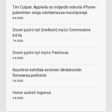
Tim Culpan: Applella on miljardin edestä iPhone-
puhelinten siruja odottamassa muistipiirejä
8.8.2026
Doom pyörii nyt (melkein) myös Commodore
64:llä
7.8.2026
Doom pyörii nyt myös Paintissa
6.8.2026
Keychron kehittää avoimen lähdekoodin
firmwarea pelihiiriin
5.8.2026
Honor uudisti logonsa
5.8.2026