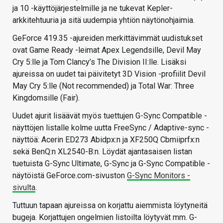
ja 10 -käyttöjärjestelmille ja ne tukevat Kepler-
arkkitehtuuria ja sitä uudempia yhtiön näytönohjaimia.
GeForce 419.35 -ajureiden merkittävimmät uudistukset
ovat Game Ready -leimat Apex Legendsille, Devil May
Cry 5:lle ja Tom Clancy’s The Division II:lle. Lisäksi
ajureissa on uudet tai päivitetyt 3D Vision -profiilit Devil
May Cry 5:lle (Not recommended) ja Total War: Three
Kingdomsille (Fair).
Uudet ajurit lisäävät myös tuettujen G-Sync Compatible -
näyttöjen listalle kolme uutta FreeSync / Adaptive-sync -
näyttöä: Acerin ED273 Abidpx:n ja XF250Q Cbmiiprfx:n
sekä BenQ:n XL2540-B:n. Löydät ajantasaisen listan
tuetuista G-Sync Ultimate, G-Sync ja G-Sync Compatible -
näytöistä GeForce.com-sivuston
G-Sync Monitors -
sivulta
.
Tuttuun tapaan ajureissa on korjattu aiemmista löytyneitä
bugeja. Korjattujen ongelmien listoilta löytyvät mm. G-