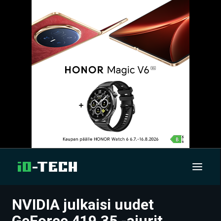
NVIDIA julkaisi uudet
UUTISET
GeForce 419.35 -ajurit