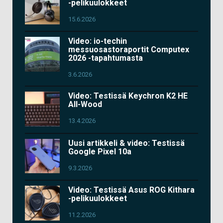
-pelikuulokkeet
15.6.2026
Video: io-techin
messuosastoraportit Computex
2026 -tapahtumasta
3.6.2026
Video: Testissä Keychron K2 HE
All-Wood
13.4.2026
Uusi artikkeli & video: Testissä
Google Pixel 10a
9.3.2026
Video: Testissä Asus ROG Kithara
-pelikuulokkeet
11.2.2026