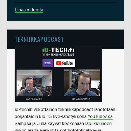
Lisää videoita
TEKNIIKKAPODCAST
io-techin viikottainen tekniikkapodcast lähetetään
perjantaisin klo 15 live-lähetyksenä
YouTubessa
.
Sampsa ja Juha käyvät keskenään läpi kuluneen
viikon ajalta ajankohtaiset tietotekniikka- ja