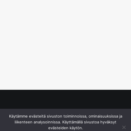
© S&J Media Oy
Käytämme evästeitä sivuston toiminnoissa, ominaisuuksissa ja
liikenteen analysoinnissa. Käyttämällä sivustoa hyväksyt
evästeiden käytön.