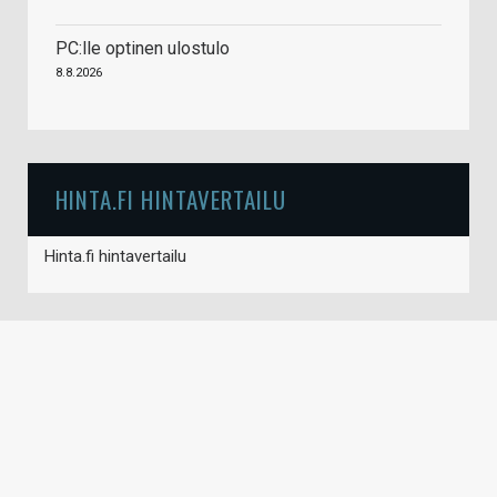
PC:lle optinen ulostulo
8.8.2026
HINTA.FI HINTAVERTAILU
Hinta.fi hintavertailu