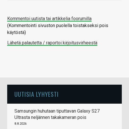
Kommentoi uutista tai artikkelia foorumilla
(Kommentointi sivuston puolella toistakseksi pois
käytöstä)
Lähetä palautetta / raportoi kirjoitusvirheestä
UUTISIA LYHYESTI
Samsungin huhutaan tiputtavan Galaxy S27
Ultrasta neljännen takakameran pois
8.8.2026