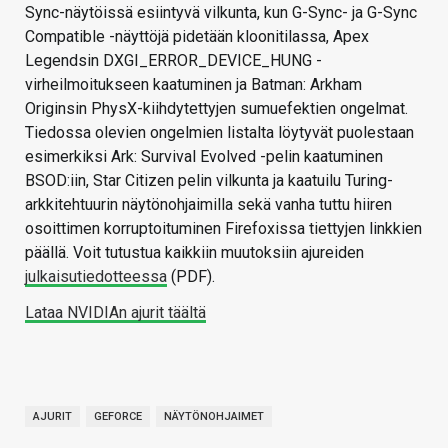
Sync-näytöissä esiintyvä vilkunta, kun G-Sync- ja G-Sync
Compatible -näyttöjä pidetään kloonitilassa, Apex
Legendsin DXGI_ERROR_DEVICE_HUNG -
virheilmoitukseen kaatuminen ja Batman: Arkham
Originsin PhysX-kiihdytettyjen sumuefektien ongelmat.
Tiedossa olevien ongelmien listalta löytyvät puolestaan
esimerkiksi Ark: Survival Evolved -pelin kaatuminen
BSOD:iin, Star Citizen pelin vilkunta ja kaatuilu Turing-
arkkitehtuurin näytönohjaimilla sekä vanha tuttu hiiren
osoittimen korruptoituminen Firefoxissa tiettyjen linkkien
päällä. Voit tutustua kaikkiin muutoksiin ajureiden
julkaisutiedotteessa
(PDF).
Lataa NVIDIAn ajurit täältä
AJURIT
GEFORCE
NÄYTÖNOHJAIMET