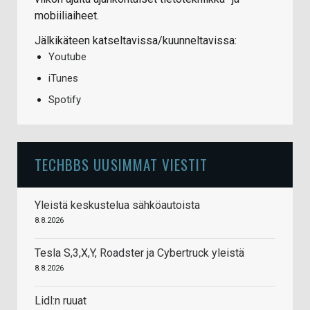
mobiiliaiheet.
Jälkikäteen katseltavissa/kuunneltavissa:
Youtube
iTunes
Spotify
TECHBBS UUSIMMAT VIESTIT
Yleistä keskustelua sähköautoista
8.8.2026
Tesla S,3,X,Y, Roadster ja Cybertruck yleistä
8.8.2026
Lidl:n ruuat