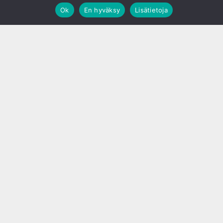
Ok
En hyväksy
Lisätietoja
;