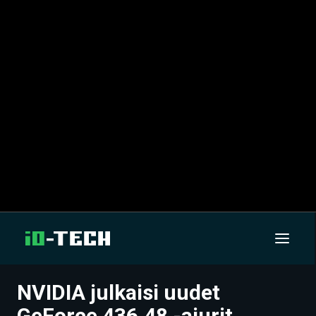
NVIDIA julkaisi uudet
UUTISET
GeForce 436.48 -ajurit