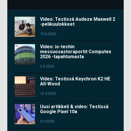
Video: Testissä Audeze Maxwell 2
-pelikuulokkeet
15.6.2026
Video: io-techin
messuosastoraportit Computex
2026 -tapahtumasta
3.6.2026
Video: Testissä Keychron K2 HE
All-Wood
13.4.2026
Uusi artikkeli & video: Testissä
Google Pixel 10a
9.3.2026