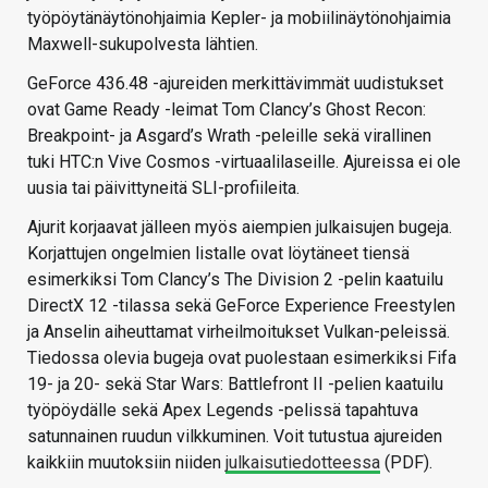
työpöytänäytönohjaimia Kepler- ja mobiilinäytönohjaimia
Maxwell-sukupolvesta lähtien.
GeForce 436.48 -ajureiden merkittävimmät uudistukset
ovat Game Ready -leimat Tom Clancy’s Ghost Recon:
Breakpoint- ja Asgard’s Wrath -peleille sekä virallinen
tuki HTC:n Vive Cosmos -virtuaalilaseille. Ajureissa ei ole
uusia tai päivittyneitä SLI-profiileita.
Ajurit korjaavat jälleen myös aiempien julkaisujen bugeja.
Korjattujen ongelmien listalle ovat löytäneet tiensä
esimerkiksi Tom Clancy’s The Division 2 -pelin kaatuilu
DirectX 12 -tilassa sekä GeForce Experience Freestylen
ja Anselin aiheuttamat virheilmoitukset Vulkan-peleissä.
Tiedossa olevia bugeja ovat puolestaan esimerkiksi Fifa
19- ja 20- sekä Star Wars: Battlefront II -pelien kaatuilu
työpöydälle sekä Apex Legends -pelissä tapahtuva
satunnainen ruudun vilkkuminen. Voit tutustua ajureiden
kaikkiin muutoksiin niiden
julkaisutiedotteessa
(PDF).