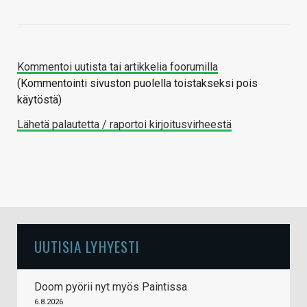
Kommentoi uutista tai artikkelia foorumilla
(Kommentointi sivuston puolella toistakseksi pois
käytöstä)
Lähetä palautetta / raportoi kirjoitusvirheestä
UUTISIA LYHYESTI
Doom pyörii nyt myös Paintissa
6.8.2026