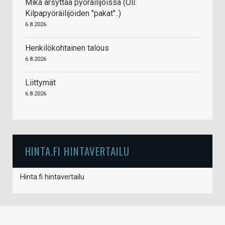
Mikä ärsyttää pyöräilijöissä (Oli:
Kilpapyöräilijöiden "pakat"..)
6.8.2026
Henkilökohtainen talous
6.8.2026
Liittymät
6.8.2026
HINTA.FI HINTAVERTAILU
Hinta.fi hintavertailu