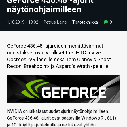
ARTIKKELIT
näytönohjaimilleen
VIDEOT
1.10.2019 - 19:02
Petrus Laine
Tietotekniikka
9
TECHBBS
TIETOA
GeForce 436.48 -ajureiden merkittävimmät
uudistukset ovat viralliset tuet HTC:n Vive
HINTA.FI
Cosmos -VR-laseille sekä Tom Clancy's Ghost
Recon: Breakpoint- ja Asgard's Wrath -peleille.
KAUPPA
VAIHDA TEEMA
HAKU
NVIDIA on julkaissut uudet ajurit näytönohjaimilleen.
GeForce 436.48 -ajurit ovat saatavilla Windows 7-, 8(.1)-
ja 10 -käyttöjärjestelmille ja ne tukevat yhtiön