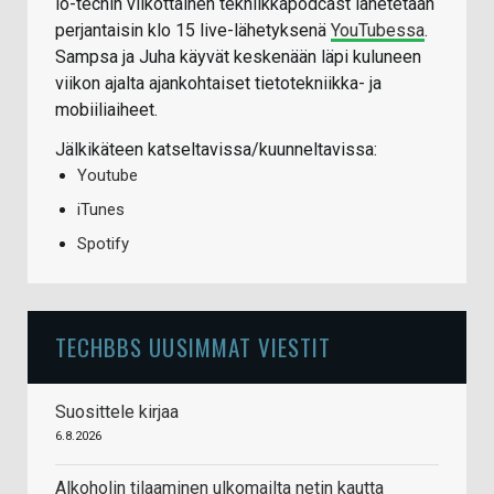
io-techin viikottainen tekniikkapodcast lähetetään
perjantaisin klo 15 live-lähetyksenä
YouTubessa
.
Sampsa ja Juha käyvät keskenään läpi kuluneen
viikon ajalta ajankohtaiset tietotekniikka- ja
mobiiliaiheet.
Jälkikäteen katseltavissa/kuunneltavissa:
Youtube
iTunes
Spotify
TECHBBS UUSIMMAT VIESTIT
Suosittele kirjaa
6.8.2026
Alkoholin tilaaminen ulkomailta netin kautta