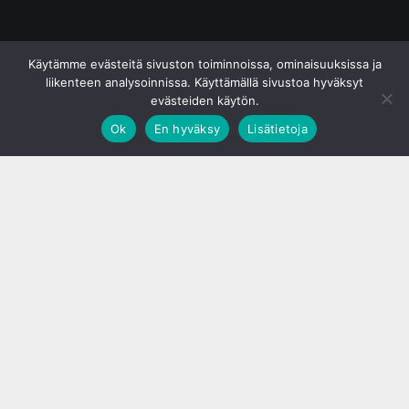
© S&J Media Oy
Käytämme evästeitä sivuston toiminnoissa, ominaisuuksissa ja
liikenteen analysoinnissa. Käyttämällä sivustoa hyväksyt
evästeiden käytön.
Ok
En hyväksy
Lisätietoja
;