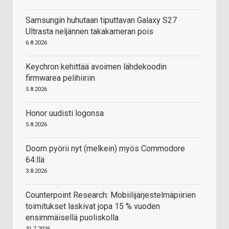
Samsungin huhutaan tiputtavan Galaxy S27
Ultrasta neljännen takakameran pois
6.8.2026
Keychron kehittää avoimen lähdekoodin
firmwarea pelihiiriin
5.8.2026
Honor uudisti logonsa
5.8.2026
Doom pyörii nyt (melkein) myös Commodore
64:llä
3.8.2026
Counterpoint Research: Mobiilijärjestelmäpiirien
toimitukset laskivat jopa 15 % vuoden
ensimmäisellä puoliskolla
31.7.2026