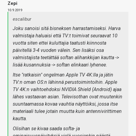
Zepi
10.9.2019
escalibur
Joku sanoisi sitä bisneksen harrastamiseksi. Harva
valmistaja haluaisi että TV:t toimivat seuraavat 10
vuotta siten ettei kuluttajia taatusti kiinnosta
päivitellä 3-4 vuoden välein. Sen lisäksi osa
valmistajista teetättää softan alihankkijan kautta ->
lisää kusannuksia -> softan elinkaari lyhenee.
Itse "ratkaisin" ongelman Apple TV 4K:lla ja jätin
TV:n oman OS:n lähinnä perustoimintoihin. Apple
TV 4K:n vaihtoehdoksi NVIDIA Shield (Android) ajaa
lähes vastaavan asian. Televisothan ovat muutenkin
suuntaamassa kovaa vauhtia näyttöiksi, jossa itse
materiaali tulee jotain muutta kuin antennivirittimen
kautta.
Olisihan se kivaa saada softa- ja
ominaisuuspäivityksiä vielä vuosienkin päästä