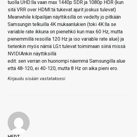
tuolla UHD:lla vaan max 1440p SDR ja 1080p HDR (kun
sitä VRR over HDMI:tä tukevat ajurit joskus tulevat)
Meanwhile kilpailijan näyttiksillä on vedelty jo pitkään
Samsungin telkuilla 4K mukaanlukien (toki 4K:lla se
variable rate ikkuna on pienehkö kun max 60 Hz, mutta
pienemmillä resoilla 120 Hz ja iso variable rate alue) ja
tietenkin myös nämä LG:t tulevat toimimaan siinä missä
NVIDIAnkin näyttiksillä
edit: sen verran on huonompi näemmä Samsungilla alue
että 48-120, ei 40-120, mutta 8 Hz on aika pieni ero.
Kirjaudu sisään vastataksesi
HEDT