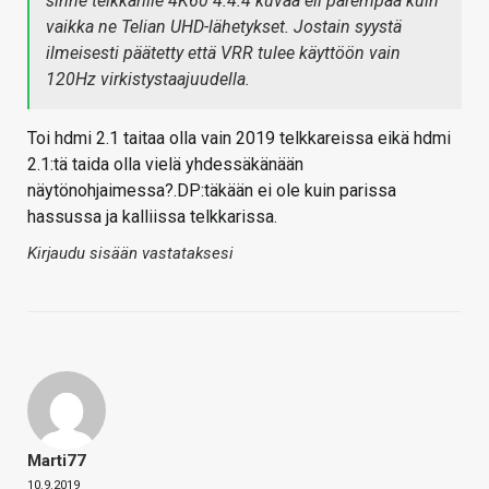
sinne telkkarille 4K60 4:4:4 kuvaa eli parempaa kuin
vaikka ne Telian UHD-lähetykset. Jostain syystä
ilmeisesti päätetty että VRR tulee käyttöön vain
120Hz virkistystaajuudella.
Toi hdmi 2.1 taitaa olla vain 2019 telkkareissa eikä hdmi
2.1:tä taida olla vielä yhdessäkänään
näytönohjaimessa?.DP:täkään ei ole kuin parissa
hassussa ja kalliissa telkkarissa.
Kirjaudu sisään vastataksesi
Marti77
10.9.2019