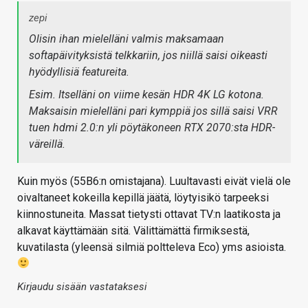
zepi
Olisin ihan mielelläni valmis maksamaan
softapäivityksistä telkkariin, jos niillä saisi oikeasti
hyödyllisiä featureita.
Esim. Itselläni on viime kesän HDR 4K LG kotona.
Maksaisin mielelläni pari kymppiä jos sillä saisi VRR
tuen hdmi 2.0:n yli pöytäkoneen RTX 2070:sta HDR-
väreillä.
Kuin myös (55B6:n omistajana). Luultavasti eivät vielä ole
oivaltaneet kokeilla kepillä jäätä, löytyisikö tarpeeksi
kiinnostuneita. Massat tietysti ottavat TV:n laatikosta ja
alkavat käyttämään sitä. Välittämättä firmiksestä,
kuvatilasta (yleensä silmiä poltteleva Eco) yms asioista.
Kirjaudu sisään vastataksesi