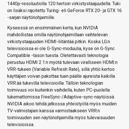
1440p-resoluutiolla 120 hertsin virkistystaajuudella. Tuki
on lisäksi rajoitettu Turing- eli GeForce RTX 20- ja GTX 16
-sarjan näytönohjaimille.
Kyseessä on ensimmäinen kerta, kun NVIDIA
mahdollistaa omilla näytönohjaimillaan vaihtelevan
virkistystaajuuden HDMI-liitäntää pitkin. Koska LG:n
televisioissa ei ole G-Sync-moduulia, kyse on G-Sync
Compatible -tason tuesta. Oletettavasti teknologia
perustuu HDMI 2.1:n myötä tulevaan viralliseen HDMI:n
VRR-tukeen (Variable Refresh Rate), sillä yhtiö kertoo
käyttäjien voivan pakottaa tuen päälle ajureista kaikilla
VRR:ää tukevilla televisioilla. Tällöin teknologian
toimivuus voi kuitenkin vaihdella, kuten PC-puolella
tukemattomissa FreeSync-/Adaptive-sync-näytöissä.
NVIDIA aikoo tehdä jatkossa yhteistyötä myös muiden
TV-valmistajien kanssa varmistaakseen VRR:n
toimivuuden sen näytönohjaimilla myös tulevaisuuden
televisioissa.