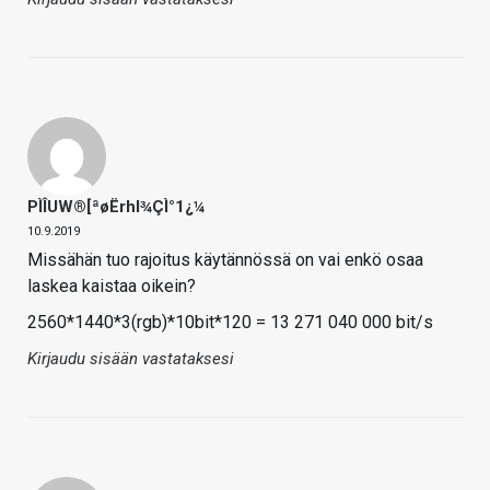
PÌÎUW®[ªøËrhl¾ÇÌ°1¿¼
10.9.2019
Missähän tuo rajoitus käytännössä on vai enkö osaa
laskea kaistaa oikein?
2560*1440*3(rgb)*10bit*120 = 13 271 040 000 bit/s
Kirjaudu sisään vastataksesi