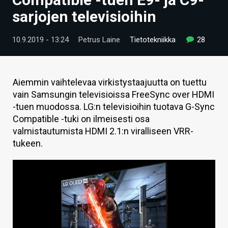
ARTIKKELIT
sarjojen televisioihin
VIDEOT
10.9.2019 - 13:24
Petrus Laine
Tietotekniikka
28
TECHBBS
TIETOA
Aiemmin vaihtelevaa virkistystaajuutta on tuettu
vain Samsungin televisioissa FreeSync over HDMI
HINTA.FI
-tuen muodossa. LG:n televisioihin tuotava G-Sync
Compatible -tuki on ilmeisesti osa
KAUPPA
valmistautumista HDMI 2.1:n viralliseen VRR-
VAIHDA TEEMA
tukeen.
HAKU