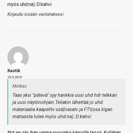
myös uhd:na).:D:kahvi:
Kirjaudu sisään vastataksesi
Kaotik
10.9.2019
Melbac
Taas yksi "pätevä" syy hankkia uusi uhd hdr telkkari
ja uusi näytönohjain.Teliakin lähettää jo uhd
materiaalia kaapelitv:ssä(nasatv ja FTV,osa liigan
matseista tulee myös uhd:na).:D:kahvi:
Nyt en ole ihan varma pysyinkö kärryillä tässä. Kyllähän