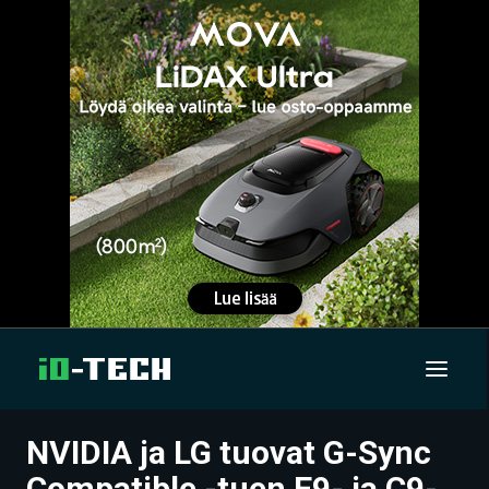
NVIDIA ja LG tuovat G-Sync
UUTISET
Compatible -tuen E9- ja C9-