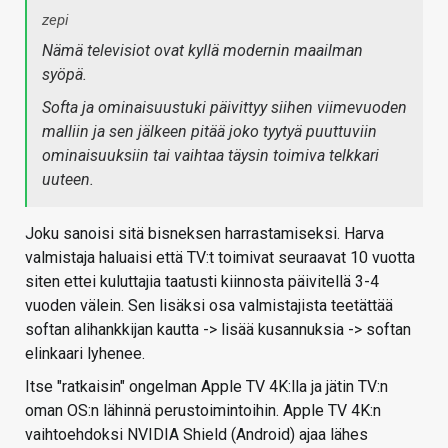
zepi
Nämä televisiot ovat kyllä modernin maailman
syöpä.
Softa ja ominaisuustuki päivittyy siihen viimevuoden
malliin ja sen jälkeen pitää joko tyytyä puuttuviin
ominaisuuksiin tai vaihtaa täysin toimiva telkkari
uuteen.
Joku sanoisi sitä bisneksen harrastamiseksi. Harva
valmistaja haluaisi että TV:t toimivat seuraavat 10 vuotta
siten ettei kuluttajia taatusti kiinnosta päivitellä 3-4
vuoden välein. Sen lisäksi osa valmistajista teetättää
softan alihankkijan kautta -> lisää kusannuksia -> softan
elinkaari lyhenee.
Itse "ratkaisin" ongelman Apple TV 4K:lla ja jätin TV:n
oman OS:n lähinnä perustoimintoihin. Apple TV 4K:n
vaihtoehdoksi NVIDIA Shield (Android) ajaa lähes