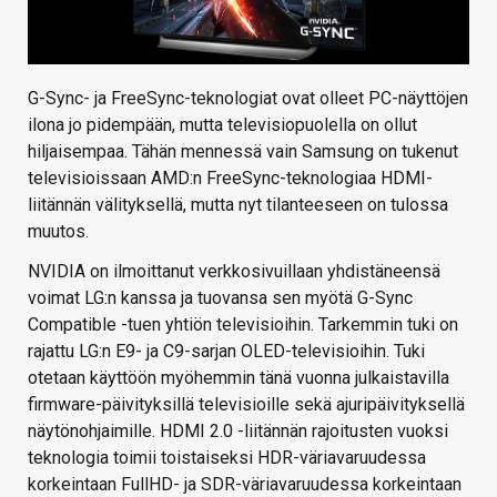
G-Sync- ja FreeSync-teknologiat ovat olleet PC-näyttöjen
ilona jo pidempään, mutta televisiopuolella on ollut
hiljaisempaa. Tähän mennessä vain Samsung on tukenut
televisioissaan AMD:n FreeSync-teknologiaa HDMI-
liitännän välityksellä, mutta nyt tilanteeseen on tulossa
muutos.
NVIDIA on ilmoittanut verkkosivuillaan yhdistäneensä
voimat LG:n kanssa ja tuovansa sen myötä G-Sync
Compatible -tuen yhtiön televisioihin. Tarkemmin tuki on
rajattu LG:n E9- ja C9-sarjan OLED-televisioihin. Tuki
otetaan käyttöön myöhemmin tänä vuonna julkaistavilla
firmware-päivityksillä televisioille sekä ajuripäivityksellä
näytönohjaimille. HDMI 2.0 -liitännän rajoitusten vuoksi
teknologia toimii toistaiseksi HDR-väriavaruudessa
korkeintaan FullHD- ja SDR-väriavaruudessa korkeintaan