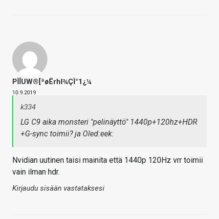
PÌÎUW®[ªøËrhl¾ÇÌ°1¿¼
10.9.2019
k334
LG C9 aika monsteri "pelinäyttö" 1440p+120hz+HDR
+G-sync toimii? ja Oled:eek:
Nvidian uutinen taisi mainita että 1440p 120Hz vrr toimii
vain ilman hdr.
Kirjaudu sisään vastataksesi