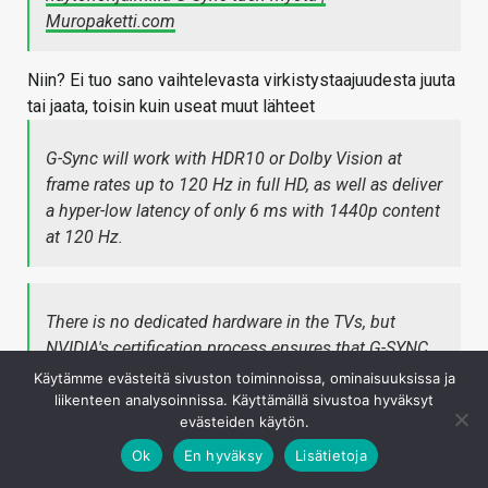
Muropaketti.com
Niin? Ei tuo sano vaihtelevasta virkistystaajuudesta juuta
tai jaata, toisin kuin useat muut lähteet
G-Sync will work with HDR10 or Dolby Vision at
frame rates up to 120 Hz in full HD, as well as deliver
a hyper-low latency of only 6 ms with 1440p content
at 120 Hz.
There is no dedicated hardware in the TVs, but
NVIDIA
's certification process ensures that G-SYNC
is supported at up to 120Hz and 1440p resolutions
Käytämme evästeitä sivuston toiminnoissa, ominaisuuksissa ja
(with 6ms input lag). If you're running
4K
content, G-
liikenteen analysoinnissa. Käyttämällä sivustoa hyväksyt
evästeiden käytön.
SYNC is locked in at 60 fps (with 13ms input lag).
Ok
En hyväksy
Lisätietoja
(ts 4K:lla ei ole vaihteleva vaan 60 Hz aina)