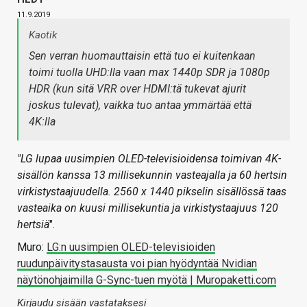
11.9.2019
Kaotik
Sen verran huomauttaisin että tuo ei kuitenkaan
toimi tuolla UHD:lla vaan max 1440p SDR ja 1080p
HDR (kun sitä VRR over HDMI:tä tukevat ajurit
joskus tulevat), vaikka tuo antaa ymmärtää että
4K:lla
"LG lupaa uusimpien OLED-televisioidensa toimivan 4K-
sisällön kanssa 13 millisekunnin vasteajalla ja 60 hertsin
virkistystaajuudella. 2560 x 1440 pikselin sisällössä taas
vasteaika on kuusi millisekuntia ja virkistystaajuus 120
hertsiä
".
Muro:
LG:n uusimpien OLED-televisioiden
ruudunpäivitystasausta voi pian hyödyntää Nvidian
näytönohjaimilla G-Sync-tuen myötä | Muropaketti.com
Kirjaudu sisään vastataksesi