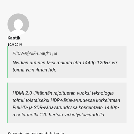
Kaotik
10.9.2019
PÌÎUW®[ªøËrhl¾ÇÌ°1¿¼
Nvidian uutinen taisi mainita että 1440p 120Hz vrr
toimii vain ilman hdr.
HDMI 2.0 -liitännän rajoitusten vuoksi teknologia
toimii toistaiseksi HDR-väriavaruudessa korkeintaan
FullHD- ja SDR-väriavaruudessa korkeintaan 1440p-
resoluutiolla 120 hertsin virkistystaajuudella.
Kirjaudu sisään vastataksesi