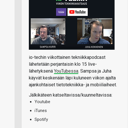
io-techin viikottainen tekniikkapodcast
lähetetään perjantaisin klo 15 live-
lähetyksenä
YouTubessa
. Sampsa ja Juha
käyvät keskenään läpi kuluneen viikon ajalta
ajankohtaiset tietotekniikka- ja mobiiliaiheet.
Jälkikäteen katseltavissa/kuunneltavissa:
Youtube
iTunes
Spotify