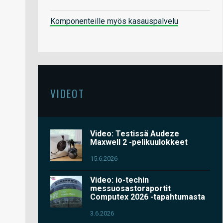
Komponenteille myös kasauspalvelu
VIDEOT
Video: Testissä Audeze
Maxwell 2 -pelikuulokkeet
15.6.2026
Video: io-techin
messuosastoraportit
Computex 2026 -tapahtumasta
3.6.2026