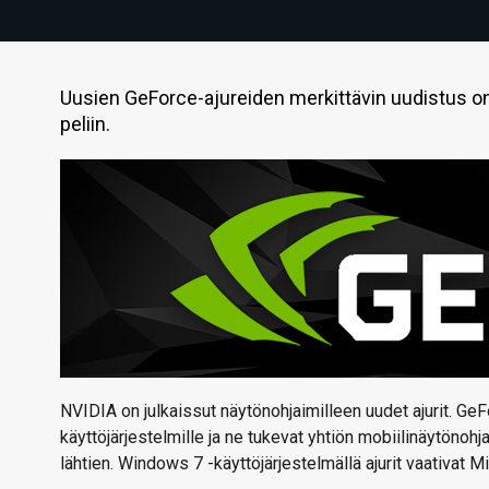
Uusien GeForce-ajureiden merkittävin uudistus o
peliin.
NVIDIA on julkaissut näytönohjaimilleen uudet ajurit. GeFo
käyttöjärjestelmille ja ne tukevat yhtiön mobiilinäytönoh
lähtien. Windows 7 -käyttöjärjestelmällä ajurit vaativat 