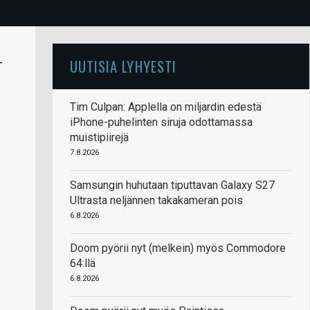
-
UUTISIA LYHYESTI
Tim Culpan: Applella on miljardin edestä
iPhone-puhelinten siruja odottamassa
muistipiirejä
7.8.2026
Samsungin huhutaan tiputtavan Galaxy S27
Ultrasta neljännen takakameran pois
6.8.2026
Doom pyörii nyt (melkein) myös Commodore
64:llä
6.8.2026