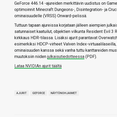
GeForce 446.14 -ajureiden merkittävin uudistus on Game
optimoinnit Minecraft Dungeons-, Disintegration- ja Cruci
ominaisuudelle (VRSS) Onward-pelissä.
Tuttuun tapaan ajureissa korjataan jälleen aiempien julka
satunnaiset kaatuilut, objektien vilkunta Resident Evil 3 
kirkkaus HDR-tilassa. Lisäksi ajurit parantavat Overwatc
esimerkiksi HDCP-virheet Valven Index-virtuaalilaseilla
ominaisuuden kanssa sekä vanha tuttu kanttareiden mustat
muutoksiin niiden
julkaisutiedotteessa
(PDF).
Lataa NVIDIAn ajurit täältä
AJURIT
GEFORCE
NÄYTÖNOHJAIMET