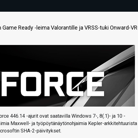
n Game Ready -leima Valorantille ja VRSS-tuki Onward-VR
rce 446.14 -ajurit ovat saatavilla Windows 7-, 8(.1)- ja 10 -
jaimia Maxwell- ja työpöytänäytönohjaimia Kepler-arkkitehtuurista
Microsoftin SHA-2-päivitykset.