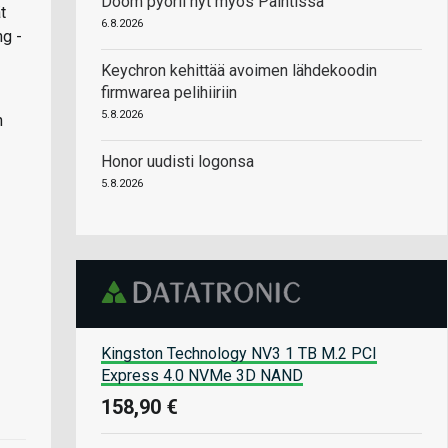
Doom pyörii nyt myös Paintissa
t
6.8.2026
ng -
Keychron kehittää avoimen lähdekoodin
firmwarea pelihiiriin
5.8.2026
n
Honor uudisti logonsa
5.8.2026
Kingston Technology NV3 1 TB M.2 PCI
Express 4.0 NVMe 3D NAND
158,90 €