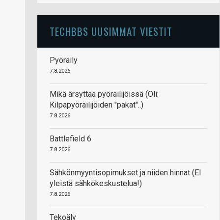
TECHBBS UUSIMMAT VIESTIT
Pyöräily
7.8.2026
Mikä ärsyttää pyöräilijöissä (Oli:
Kilpapyöräilijöiden "pakat"..)
7.8.2026
Battlefield 6
7.8.2026
Sähkönmyyntisopimukset ja niiden hinnat (EI
yleistä sähkökeskustelua!)
7.8.2026
Tekoäly