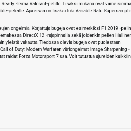
 Ready -leima Valorant-pelille. Lisäksi mukana ovat viimeisimmä
ble-peleille. Ajureissa on lisäksi tuki Variable Rate Supersampli
isujen ongelmia. Korjattuja bugeja ovat esimerkiksi F1 2019 -pelin
Remakessa DirectX 12 -rajapinnalla sekä joidenkin pelien liialline
hin yleistä vakautta. Tiedossa olevia bugeja ovat puolestaan
, Call of Duty: Modern Warfaren väriongelmat Image Sharpening -
 raidat Forza Motorsport 7:ssa. Voit tutustua ajureiden kaikkiin