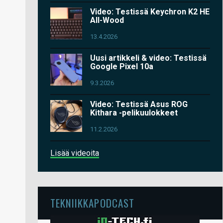
Video: Testissä Keychron K2 HE
All-Wood
13.4.2026
Uusi artikkeli & video: Testissä
Google Pixel 10a
9.3.2026
Video: Testissä Asus ROG
Kithara -pelikuulokkeet
11.2.2026
Lisää videoita
TEKNIIKKAPODCAST