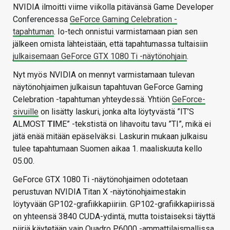
NVIDIA ilmoitti viime viikolla pitävänsä Game Developer
Conferencessa
GeForce Gaming Celebration -
tapahtuman
. Io-tech onnistui varmistamaan pian sen
jälkeen omista lähteistään, että tapahtumassa tultaisiin
julkaisemaan GeForce GTX 1080 Ti -näytönohjain
.
Nyt myös NVIDIA on mennyt varmistamaan tulevan
näytönohjaimen julkaisun tapahtuvan GeForce Gaming
Celebration -tapahtuman yhteydessä. Yhtiön
GeForce-
sivuille
on lisätty laskuri, jonka alta löytyvästä ”IT’S
ALMOST
TI
ME” -tekstistä on lihavoitu tavu ”TI”, mikä ei
jätä enää mitään epäselväksi. Laskurin mukaan julkaisu
tulee tapahtumaan Suomen aikaa 1. maaliskuuta kello
05.00.
GeForce GTX 1080 Ti -näytönohjaimen odotetaan
perustuvan NVIDIA Titan X -näytönohjaimestakin
löytyvään GP102-grafiikkapiiriin. GP102-grafiikkapiirissä
on yhteensä 3840 CUDA-ydintä, mutta toistaiseksi täyttä
piiriä käytetään vain Quadro P6000 -ammattilaismallissa.