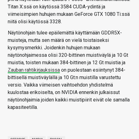
Titan X:ssä on käytössä 3584 CUDA-ydintä ja
viimeisimpien huhujen mukaan GeForce GTX 1080 Ti:ssä
niitä olisi käytössä 3328.
Näytönohjain tulee epäilemättä käyttämään GDDR5X-
muisteja, mutta sen määrä on vielä toistaiseksi
kysymysmerkki. Joidenkin huhujen mukaan
näytönohjaimessa olisi 320-bittinen muistiväylä ja 10 Gt
muistia, toisten mukaan 384-bittinen ja 12 Gt muistia ja
Zauban rahtikirjauksissa
on puolestaan esiintynyt 384-
bittisellä muistiväylällä ja 10 Gt:n muistilla varustettu
versio. Vaikka viimeisen vaihtoehdon yhdistelmä
kuulostaa erikoiselta, on NVIDIA ennenkin julkaissut
näytönohjaimia joiden kaikki muistipiirit eivät ole samalla
kapasiteetilla.