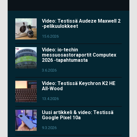
Video: Testissä Audeze Maxwell 2
-pelikuulokkeet
15.6.2026
Video: io-techin
messuosastoraportit Computex
2026 -tapahtumasta
3.6.2026
Video: Testissä Keychron K2 HE
All-Wood
13.4.2026
Uusi artikkeli & video: Testissä
Google Pixel 10a
9.3.2026