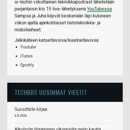
io-techin viikottainen tekniikkapodcast lähetetään
perjantaisin klo 15 live-lähetyksenä
YouTubessa
.
Sampsa ja Juha käyvät keskenään läpi kuluneen
viikon ajalta ajankohtaiset tietotekniikka- ja
mobiiliaiheet.
Jälkikäteen katseltavissa/kuunneltavissa:
Youtube
iTunes
Spotify
TECHBBS UUSIMMAT VIESTIT
Suosittele kirjaa
6.8.2026
Alkoholin tilaaminen ulkomailta netin kautta