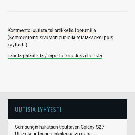
Kommentoi uutista tai artikkelia foorumilla
(Kommentointi sivuston puolella toistakseksi pois
käytöstä)
Lähetä palautetta / raportoi kirjoitusvirheestä
UUTISIA LYHYESTI
Samsungin huhutaan tiputtavan Galaxy S27
Ultrasta neljännen takakameran pois