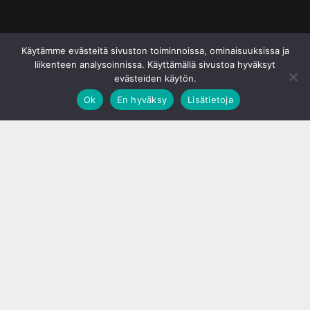
© S&J Media Oy
Käytämme evästeitä sivuston toiminnoissa, ominaisuuksissa ja
liikenteen analysoinnissa. Käyttämällä sivustoa hyväksyt
evästeiden käytön.
Ok
En hyväksy
Lisätietoja
;