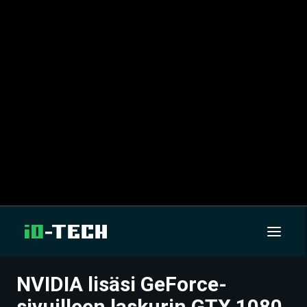
NVIDIA lisäsi GeForce-
UUTISET
sivuilleen laskurin GTX 1080