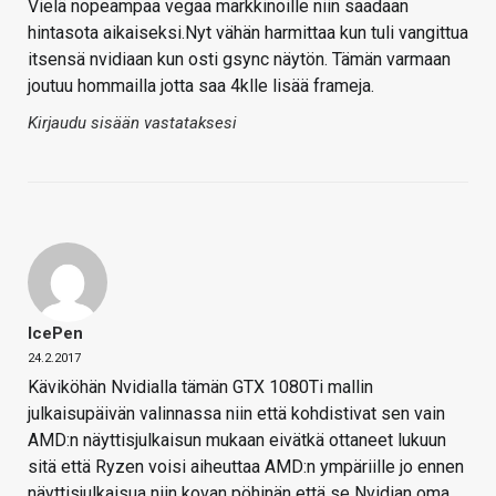
Vielä nopeampaa vegaa markkinoille niin saadaan
hintasota aikaiseksi.Nyt vähän harmittaa kun tuli vangittua
itsensä nvidiaan kun osti gsync näytön. Tämän varmaan
joutuu hommailla jotta saa 4klle lisää frameja.
Kirjaudu sisään vastataksesi
IcePen
24.2.2017
Käviköhän Nvidialla tämän GTX 1080Ti mallin
julkaisupäivän valinnassa niin että kohdistivat sen vain
AMD:n näyttisjulkaisun mukaan eivätkä ottaneet lukuun
sitä että Ryzen voisi aiheuttaa AMD:n ympäriille jo ennen
näyttisjulkaisua niin kovan pöhinän että se Nvidian oma