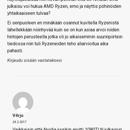
julkaisu voi hukua AMD Ryzen, emo ja näyttis pöhinöiden
yhtaikaaiseen tulvaa?
Ei senpuoleen en minäkään osannut kuvitella Ryzenistä
lähellekkään niiinhyvää kuin se on kun asiaa arvoi niiden
hintojen perusteella jotka oli jo aikaisemmin suurinpiirtein
tiedossa niin tuli Ryzeneiden teho aliarvioitua aika
pahasti.
Kirjaudu sisään vastataksesi
V4rjo
24.2.2017
Veikkaisin että Nvidia juurikin ajoitti 1080TI:N julkaisun