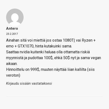
Antero
23.2.2017
Ainahan sitä voi miettiä jos ostaa 1080T
I
vai Ryzen +
emo + GTX1070, hinta kutakuinki sama.
Saattaa nvidia kuitenki haluaa olla ottamatta riskiä
myynnistä ja pudottaa 100$, ehkä 50$ nyt ja sama vegan
aikaan.
Hinnoittelu on 999$, muuten näyttää liian kallilta (siis
veroton)
Kirjaudu sisään vastataksesi