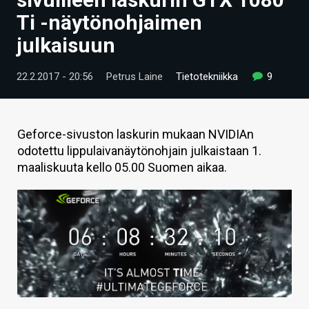
ARTIKKELIT
Ti -näytönohjaimen
julkaisuun
VIDEOT
TECHBBS
22.2.2017 - 20:56
Petrus Laine
Tietotekniikka
9
TIETOA
HINTA.FI
Geforce-sivuston laskurin mukaan NVIDIAn
odotettu lippulaivanäytönohjain julkaistaan 1.
KAUPPA
maaliskuuta kello 05.00 Suomen aikaa.
VAIHDA TEEMA
HAKU