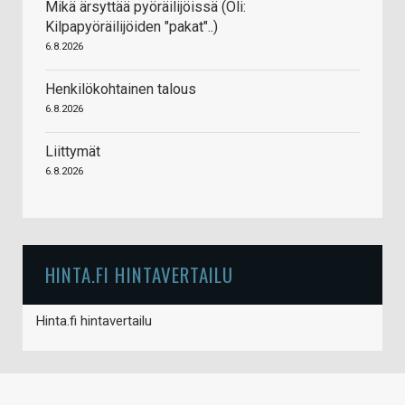
Mikä ärsyttää pyöräilijöissä (Oli:
Kilpapyöräilijöiden "pakat"..)
6.8.2026
Henkilökohtainen talous
6.8.2026
Liittymät
6.8.2026
HINTA.FI HINTAVERTAILU
Hinta.fi hintavertailu