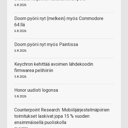
6.8.2026
Doom pyörii nyt (melkein) myös Commodore
64:llä
6.8.2026
Doom pyörii nyt myös Paintissa
6.8.2026
Keychron kehittää avoimen lähdekoodin
firmwarea pelihiiriin
5.8.2026
Honor uudisti logonsa
5.8.2026
Counterpoint Research: Mobiilijärjestelmäpiirien
toimitukset laskivat jopa 15 % vuoden
ensimmäisellä puoliskolla