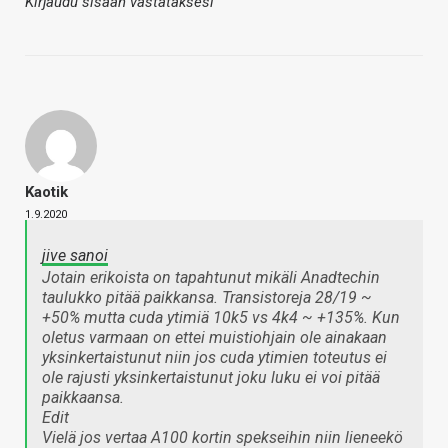
Kirjaudu sisään vastataksesi
Kaotik
1.9.2020
jive sanoi
Jotain erikoista on tapahtunut mikäli Anadtechin
taulukko pitää paikkansa. Transistoreja 28/19 ~
+50% mutta cuda ytimiä 10k5 vs 4k4 ~ +135%. Kun
oletus varmaan on ettei muistiohjain ole ainakaan
yksinkertaistunut niin jos cuda ytimien toteutus ei
ole rajusti yksinkertaistunut joku luku ei voi pitää
paikkaansa.
Edit
Vielä jos vertaa A100 kortin spekseihin niin lieneekö