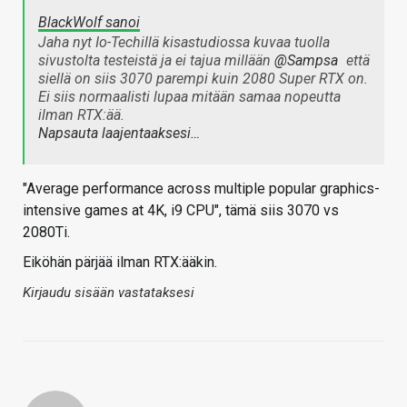
BlackWolf sanoi
Jaha nyt Io-Techillä kisastudiossa kuvaa tuolla
sivustolta testeistä ja ei tajua millään
@Sampsa
että
siellä on siis 3070 parempi kuin 2080 Super RTX on.
Ei siis normaalisti lupaa mitään samaa nopeutta
ilman RTX:ää.
Napsauta laajentaaksesi…
"Average performance across multiple popular graphics-
intensive games at 4K, i9 CPU", tämä siis 3070 vs
2080Ti.
Eiköhän pärjää ilman RTX:ääkin.
Kirjaudu sisään vastataksesi