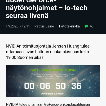
ARTIKKELIT
näytönohjaimet – io-tech
seuraa livenä
VIDEOT
TECHBBS
1.9.2020 - 12:11
Petrus Laine
Tietotekniikka
40
TIETOA
HINTA.FI
NVIDIAn toimitusjohtaja Jensen Huang tulee
ottamaan lavan haltuun nahkatakissaan kello
KAUPPA
19.00 Suomen aikaa.
VAIHDA TEEMA
HAKU
NVIDIA tulee pitämään GeForce-erikoistapahtuman