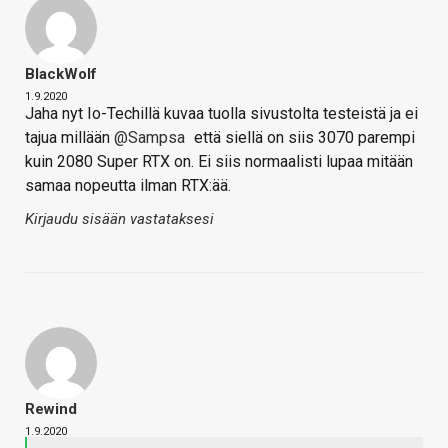
BlackWolf
1.9.2020
Jaha nyt Io-Techillä kuvaa tuolla sivustolta testeistä ja ei
tajua millään
@Sampsa
että siellä on siis 3070 parempi
kuin 2080 Super RTX on. Ei siis normaalisti lupaa mitään
samaa nopeutta ilman RTX:ää.
Kirjaudu sisään vastataksesi
Rewind
1.9.2020