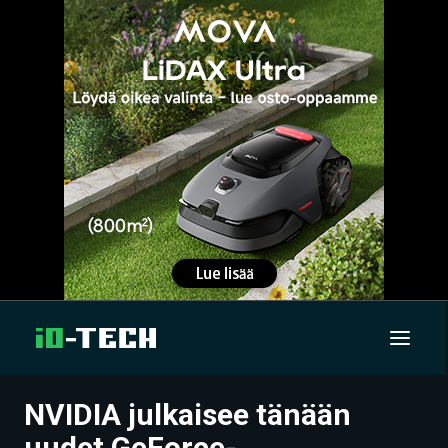
NVIDIA julkaisee tänään
UUTISET
uudet GeForce-