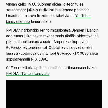
tänään kello 19.00 Suomen aikaa. io-tech tulee
seuraamaan julkaisua tiiviisti ja tulemme pitämään
kisastudiomaisen livestream-lähetyksen
YouTube-
kanavallamme
tänään illalla.
NVIDIAn nahkatakkisen toimitusjohtaja Jensen Huangin
odotetaan julkaisevan myöhemmin tänään pidettävässä
julkaisutapahtumassa uudet Ampere-sukupolven
GeForce-näytönohjaimet. Odotettavissa ovat ainakin
laajasti vuodoissa esiintyneet GeForce RTX 3080 sekä
lippulaivamalli RTX 3090.
GeForce-erikoistapahtuma tullaan striimaamaan livenä
NVIDIAn Twitch-kanavalla
.