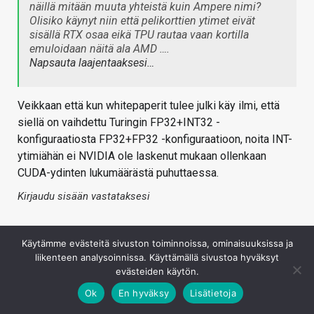
näillä mitään muuta yhteistä kuin Ampere nimi?
Olisiko käynyt niin että pelikorttien ytimet eivät
sisällä RTX osaa eikä TPU rautaa vaan kortilla
emuloidaan näitä ala AMD ….
Napsauta laajentaaksesi…
Veikkaan että kun whitepaperit tulee julki käy ilmi, että
siellä on vaihdettu Turingin FP32+INT32 -
konfiguraatiosta FP32+FP32 -konfiguraatioon, noita INT-
ytimiähän ei NVIDIA ole laskenut mukaan ollenkaan
CUDA-ydinten lukumäärästä puhuttaessa.
Kirjaudu sisään vastataksesi
Käytämme evästeitä sivuston toiminnoissa, ominaisuuksissa ja
liikenteen analysoinnissa. Käyttämällä sivustoa hyväksyt
evästeiden käytön.
Ok
En hyväksy
Lisätietoja