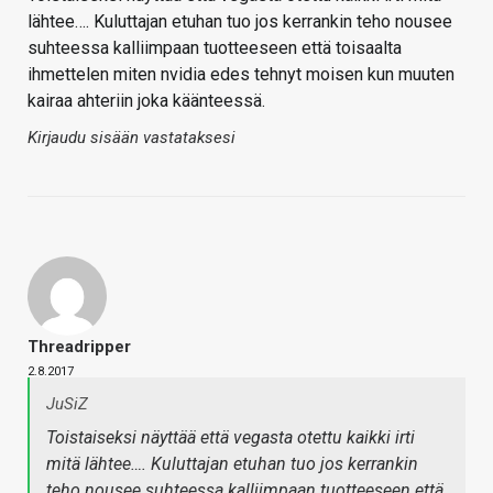
lähtee…. Kuluttajan etuhan tuo jos kerrankin teho nousee
suhteessa kalliimpaan tuotteeseen että toisaalta
ihmettelen miten nvidia edes tehnyt moisen kun muuten
kairaa ahteriin joka käänteessä.
Kirjaudu sisään vastataksesi
Threadripper
2.8.2017
JuSiZ
Toistaiseksi näyttää että vegasta otettu kaikki irti
mitä lähtee…. Kuluttajan etuhan tuo jos kerrankin
teho nousee suhteessa kalliimpaan tuotteeseen että