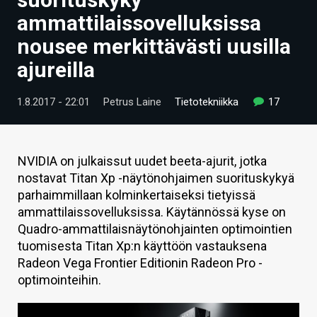
ARTIKKELIT
ammattilaissovelluksissa
nousee merkittävästi uusilla
VIDEOT
ajureilla
TECHBBS
1.8.2017 - 22:01
Petrus Laine
Tietotekniikka
17
TIETOA
HINTA.FI
NVIDIA on julkaissut uudet beeta-ajurit, jotka
KAUPPA
nostavat Titan Xp -näytönohjaimen suorituskykyä
parhaimmillaan kolminkertaiseksi tietyissä
VAIHDA TEEMA
ammattilaissovelluksissa. Käytännössä kyse on
Quadro-ammattilaisnäytönohjainten optimointien
tuomisesta Titan Xp:n käyttöön vastauksena
Radeon Vega Frontier Editionin Radeon Pro -
HAKU
optimointeihin.