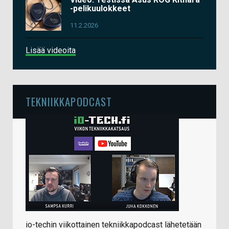
-pelikuulokkeet
11.2.2026
Lisää videoita
TEKNIIKKAPODCAST
io-techin viikottainen tekniikkapodcast lähetetään