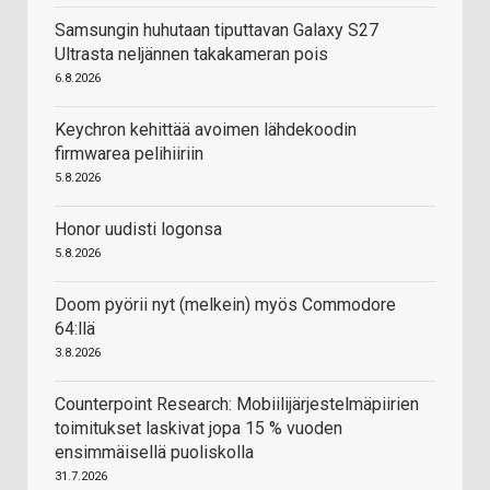
Samsungin huhutaan tiputtavan Galaxy S27
Ultrasta neljännen takakameran pois
6.8.2026
Keychron kehittää avoimen lähdekoodin
firmwarea pelihiiriin
5.8.2026
Honor uudisti logonsa
5.8.2026
Doom pyörii nyt (melkein) myös Commodore
64:llä
3.8.2026
Counterpoint Research: Mobiilijärjestelmäpiirien
toimitukset laskivat jopa 15 % vuoden
ensimmäisellä puoliskolla
31.7.2026