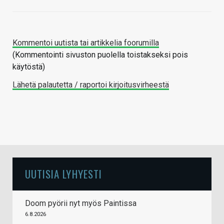
Kommentoi uutista tai artikkelia foorumilla
(Kommentointi sivuston puolella toistakseksi pois
käytöstä)
Lähetä palautetta / raportoi kirjoitusvirheestä
UUTISIA LYHYESTI
Doom pyörii nyt myös Paintissa
6.8.2026