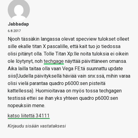
Jabbadap
6.8.2017
Njooh tässäkin langassa olevat specview tulokset olleet
sille ekalle titan X pascalille, että kait tuo jo tiedossa
olisi pitänyt olla. Tolle Titan Xp:lle noita tuloksia ei oikein
ole löytynyt, noh
techgage
näyttää päivittäneen omansa.
Aika lailla taitaa olla vaan Vega FE:tä suunnattu update
siis(Uudella päivityksellä häviää vain snx:ssä, mihin varaa
olisi vielä parantaa quadro p6000:sen pisteitä
kattellessa). Huomioitavaa on myös tossa techgagen
testissä ettei se ihan yks yhteen quadro p6000:sen
nopeuksiin mene.
katso liitettä 34111
Kirjaudu sisään vastataksesi