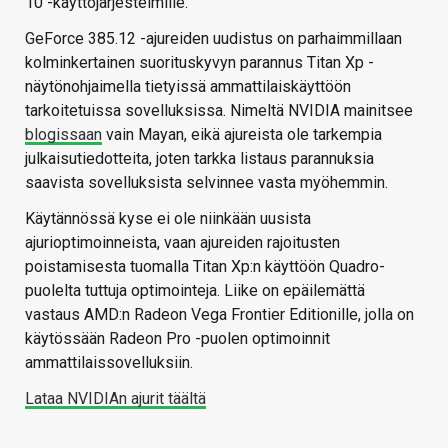
10 -käyttöjärjestelmille.
GeForce 385.12 -ajureiden uudistus on parhaimmillaan
kolminkertainen suorituskyvyn parannus Titan Xp -
näytönohjaimella tietyissä ammattilaiskäyttöön
tarkoitetuissa sovelluksissa. Nimeltä NVIDIA mainitsee
blogissaan
vain Mayan, eikä ajureista ole tarkempia
julkaisutiedotteita, joten tarkka listaus parannuksia
saavista sovelluksista selvinnee vasta myöhemmin.
Käytännössä kyse ei ole niinkään uusista
ajurioptimoinneista, vaan ajureiden rajoitusten
poistamisesta tuomalla Titan Xp:n käyttöön Quadro-
puolelta tuttuja optimointeja. Liike on epäilemättä
vastaus AMD:n Radeon Vega Frontier Editionille, jolla on
käytössään Radeon Pro -puolen optimoinnit
ammattilaissovelluksiin.
Lataa NVIDIAn ajurit täältä