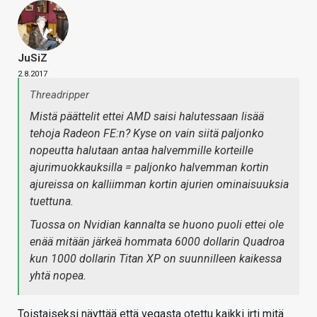
JuSiZ
2.8.2017
Threadripper
Mistä päättelit ettei AMD saisi halutessaan lisää
tehoja Radeon FE:n? Kyse on vain siitä paljonko
nopeutta halutaan antaa halvemmille korteille
ajurimuokkauksilla = paljonko halvemman kortin
ajureissa on kalliimman kortin ajurien ominaisuuksia
tuettuna.
Tuossa on Nvidian kannalta se huono puoli ettei ole
enää mitään järkeä hommata 6000 dollarin Quadroa
kun 1000 dollarin Titan XP on suunnilleen kaikessa
yhtä nopea.
Toistaiseksi näyttää että vegasta otettu kaikki irti mitä