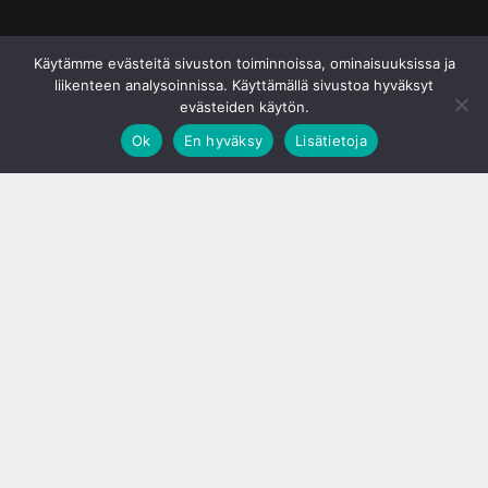
© S&J Media Oy
Käytämme evästeitä sivuston toiminnoissa, ominaisuuksissa ja
liikenteen analysoinnissa. Käyttämällä sivustoa hyväksyt
evästeiden käytön.
Ok
En hyväksy
Lisätietoja
;