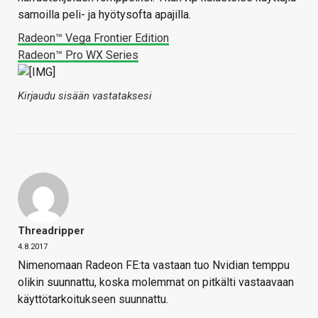
samoilla peli- ja hyötysofta apajilla.
Radeon™ Vega Frontier Edition
Radeon™ Pro WX Series
Kirjaudu sisään vastataksesi
Threadripper
4.8.2017
Nimenomaan Radeon FE:ta vastaan tuo Nvidian temppu
olikin suunnattu, koska molemmat on pitkälti vastaavaan
käyttötarkoitukseen suunnattu.