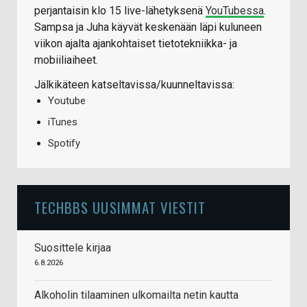
perjantaisin klo 15 live-lähetyksenä
YouTubessa
.
Sampsa ja Juha käyvät keskenään läpi kuluneen
viikon ajalta ajankohtaiset tietotekniikka- ja
mobiiliaiheet.
Jälkikäteen katseltavissa/kuunneltavissa:
Youtube
iTunes
Spotify
TECHBBS UUSIMMAT VIESTIT
Suosittele kirjaa
6.8.2026
Alkoholin tilaaminen ulkomailta netin kautta