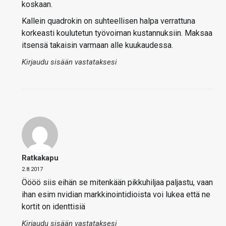
koskaan.
Kallein quadrokin on suhteellisen halpa verrattuna
korkeasti koulutetun työvoiman kustannuksiin. Maksaa
itsensä takaisin varmaan alle kuukaudessa.
Kirjaudu sisään vastataksesi
Ratkakapu
2.8.2017
Öööö siis eihän se mitenkään pikkuhiljaa paljastu, vaan
ihan esim nvidian markkinointidioista voi lukea että ne
kortit on identtisiä
Kirjaudu sisään vastataksesi