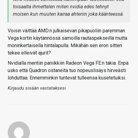
toisaalta ihmettelen miten nvidia edes tehnyt
moisen kun muuten kairaa ahteriin joka käänteessä.
Voisin väittää AMD:n julkaisevan pikapuoliin paremman
Vega kortin käytännössä samoilla rautaspekseillä mutta
moninkertaisella hintalapulla. Mikähän sen eron sitten
tekee elleivät ajurit?
Nvidialla mentiin paniikkiin Radeon Vega FE:n takia. Enpä
usko että Quadron ostaneita tuo nopeuslisäys hirveästi
lohduttaa. Ennemminkin tuntevat tulleensa kusetetuiksi.
Kirjaudu sisään vastataksesi