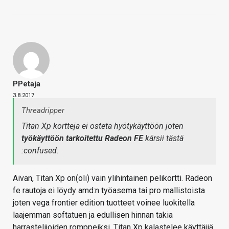
PPetaja
3.8.2017
Threadripper
Titan Xp kortteja ei osteta hyötykäyttöön joten
työkäyttöön tarkoitettu Radeon FE
kärsii tästä
:confused:
Aivan, Titan Xp on(oli) vain ylihintainen pelikortti. Radeon
fe rautoja ei löydy amd:n työasema tai pro mallistoista
joten vega frontier edition tuotteet voinee luokitella
laajemman softatuen ja edullisen hinnan takia
harrastelijoiden romppeiksi. Titan Xp kalastelee käyttäjiä