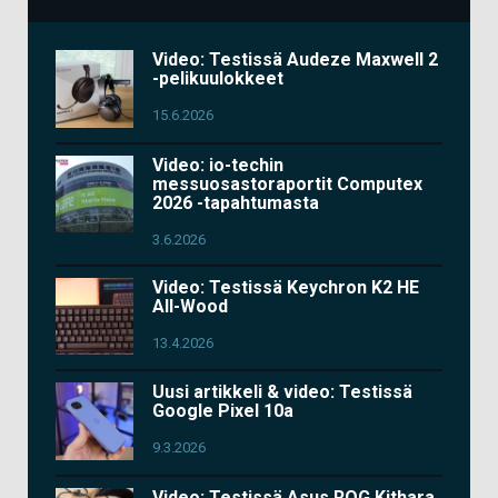
Video: Testissä Audeze Maxwell 2
-pelikuulokkeet
15.6.2026
Video: io-techin
messuosastoraportit Computex
2026 -tapahtumasta
3.6.2026
Video: Testissä Keychron K2 HE
All-Wood
13.4.2026
Uusi artikkeli & video: Testissä
Google Pixel 10a
9.3.2026
Video: Testissä Asus ROG Kithara