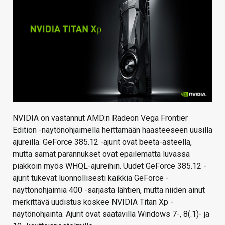
NVIDIA on vastannut AMD:n Radeon Vega Frontier
Edition -näytönohjaimella heittämään haasteeseen uusilla
ajureilla. GeForce 385.12 -ajurit ovat beeta-asteella,
mutta samat parannukset ovat epäilemättä luvassa
piakkoin myös WHQL-ajureihin. Uudet GeForce 385.12 -
ajurit tukevat luonnollisesti kaikkia GeForce -
näyttönohjaimia 400 -sarjasta lähtien, mutta niiden ainut
merkittävä uudistus koskee NVIDIA Titan Xp -
näytönohjainta. Ajurit ovat saatavilla Windows 7-, 8(.1)- ja