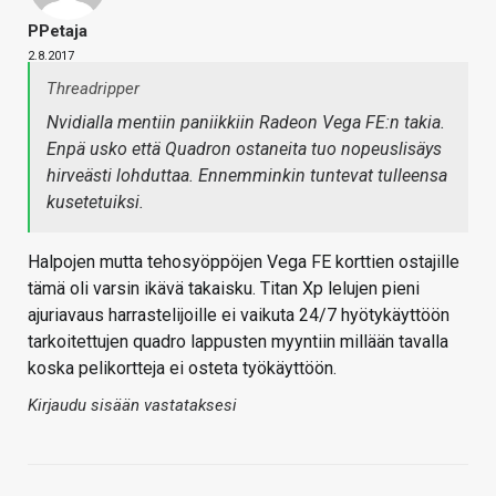
PPetaja
2.8.2017
Threadripper
Nvidialla mentiin paniikkiin Radeon Vega FE:n takia.
Enpä usko että Quadron ostaneita tuo nopeuslisäys
hirveästi lohduttaa. Ennemminkin tuntevat tulleensa
kusetetuiksi.
Halpojen mutta tehosyöppöjen Vega FE korttien ostajille
tämä oli varsin ikävä takaisku. Titan Xp lelujen pieni
ajuriavaus harrastelijoille ei vaikuta 24/7 hyötykäyttöön
tarkoitettujen quadro lappusten myyntiin millään tavalla
koska pelikortteja ei osteta työkäyttöön.
Kirjaudu sisään vastataksesi