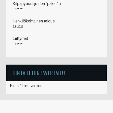
Kilpapyöräilijöiden "pakat"..)
6.8.2026
Henkilökohtainen talous
6.8.2026
Liittymät
6.8.2026
HINTA.FI HINTAVERTAILU
Hinta.fi hintavertailu