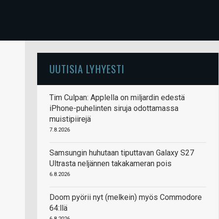
UUTISIA LYHYESTI
Tim Culpan: Applella on miljardin edestä
iPhone-puhelinten siruja odottamassa
muistipiirejä
7.8.2026
Samsungin huhutaan tiputtavan Galaxy S27
Ultrasta neljännen takakameran pois
6.8.2026
Doom pyörii nyt (melkein) myös Commodore
64:llä
6.8.2026