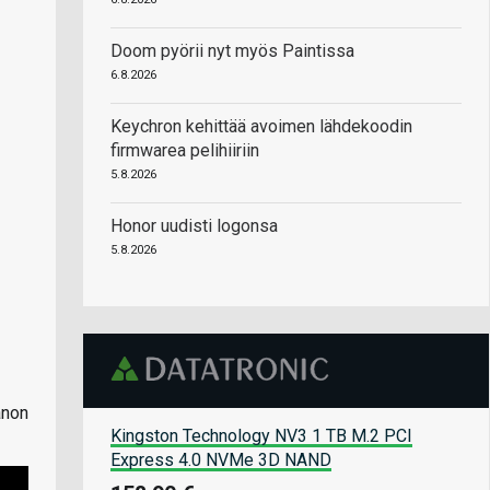
Doom pyörii nyt myös Paintissa
6.8.2026
Keychron kehittää avoimen lähdekoodin
firmwarea pelihiiriin
5.8.2026
Honor uudisti logonsa
5.8.2026
anon
Kingston Technology NV3 1 TB M.2 PCI
Express 4.0 NVMe 3D NAND