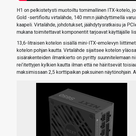
H1 on pelkistetysti muotoiltu tornimallinen ITX-kotelo
Gold -sertifioitu virtalähde, 140 mm:n jäähdyttimellä va
kaapeli. Virtalähde, johdotukset, jäähdytysratkaisu ja P
mukana toimitettavat komponentit tarjoavat käyttäjälle lis
13,6-litraisen kotelon sisällä mini-ITX-emolevyn liittimet
kotelon pohjan kautta. Virtalähde sijaitsee kotelon ylä
sisärakenteiden ilmankierto on pyritty suunnitelemaan nii
rei’itettyjen kylkien kautta ilman että ne häiritsevät to
maksimissaan 2,5 korttipaikan paksuinen näytönohjain. A