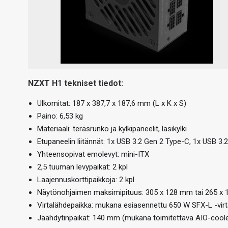
NZXT H1 tekniset tiedot:
Ulkomitat: 187 x 387,7 x 187,6 mm (L x K x S)
Paino: 6,53 kg
Materiaali: teräsrunko ja kylkipaneelit, lasikylki
Etupaneelin liitännät: 1x USB 3.2 Gen 2 Type-C, 1x USB 3
Yhteensopivat emolevyt: mini-ITX
2,5 tuuman levypaikat: 2 kpl
Laajennuskorttipaikkoja: 2 kpl
Näytönohjaimen maksimipituus: 305 x 128 mm tai 265 x 1
Virtalähdepaikka: mukana esiasennettu 650 W SFX-L -vir
Jäähdytinpaikat: 140 mm (mukana toimitettava AIO-coole