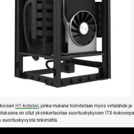
kokoisen
H1-kotelon
, jonka mukana toimitetaan myös virtalähde ja
oituksena on ollut yksinkertaistaa suorituskykyisen ITX-kokoonp
 suorituskyvystä tinkimättä.