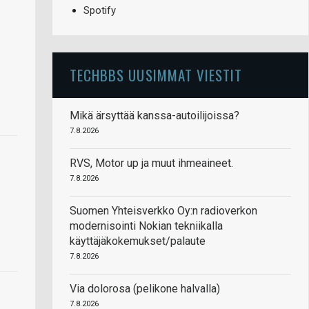
Spotify
TECHBBS UUSIMMAT VIESTIT
Mikä ärsyttää kanssa-autoilijoissa?
7.8.2026
RVS, Motor up ja muut ihmeaineet.
7.8.2026
Suomen Yhteisverkko Oy:n radioverkon
modernisointi Nokian tekniikalla
käyttäjäkokemukset/palaute
7.8.2026
Via dolorosa (pelikone halvalla)
7.8.2026