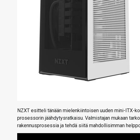
NZXT esitteli tänään mielenkiintoisen uuden mini-ITX-
prosessorin jäähdytysratkaisu. Valmistajan mukaan tark
rakennusprosessia ja tehdä siitä mahdollisimman helppo