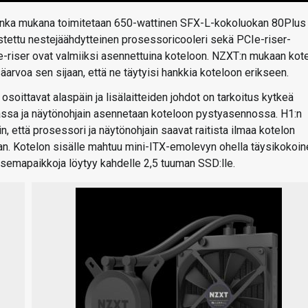
, jonka mukana toimitetaan 650-wattinen SFX-L-kokoluokan 80Plus
rustettu nestejäähdytteinen prosessoricooleri sekä PCIe-riser-
CIe-riser ovat valmiiksi asennettuina koteloon. NZXT:n mukaan kot
äarvoa sen sijaan, että ne täytyisi hankkia koteloon erikseen.
 osoittavat alaspäin ja lisälaitteiden johdot on tarkoitus kytkeä
osassa ja näytönohjain asennetaan koteloon pystyasennossa. H1:n
n, että prosessori ja näytönohjain saavat raitista ilmaa kotelon
isiaan. Kotelon sisälle mahtuu mini-ITX-emolevyn ohella täysikokoi
semapaikkoja löytyy kahdelle 2,5 tuuman SSD:lle.