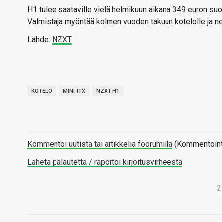
H1 tulee saataville vielä helmikuun aikana 349 euron suo
Valmistaja myöntää kolmen vuoden takuun kotelolle ja ne
Lähde:
NZXT
KOTELO
MINI-ITX
NZXT H1
Kommentoi uutista tai artikkelia foorumilla
(Kommentointi 
Lähetä palautetta / raportoi kirjoitusvirheestä
2