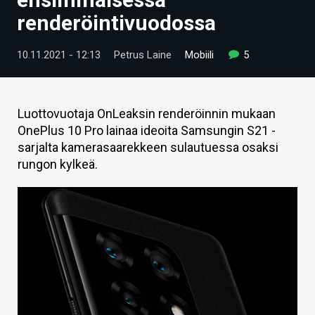
ARTIKKELIT
renderöintivuodossa
VIDEOT
10.11.2021 - 12:13
Petrus Laine
Mobiili
5
TECHBBS
TIETOA
Luottovuotaja OnLeaksin renderöinnin mukaan
OnePlus 10 Pro lainaa ideoita Samsungin S21 -
HINTA.FI
sarjalta kamerasaarekkeen sulautuessa osaksi
rungon kylkeä.
KAUPPA
VAIHDA TEEMA
HAKU