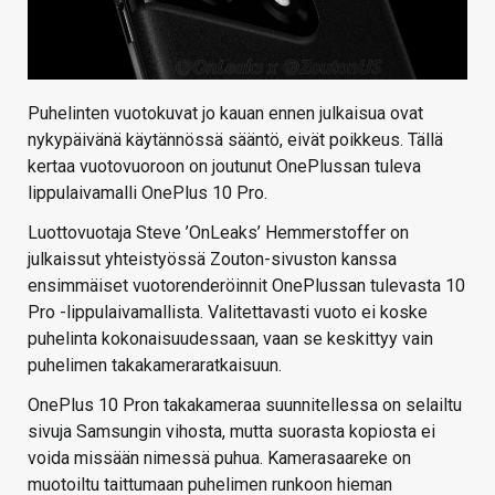
Puhelinten vuotokuvat jo kauan ennen julkaisua ovat
nykypäivänä käytännössä sääntö, eivät poikkeus. Tällä
kertaa vuotovuoroon on joutunut OnePlussan tuleva
lippulaivamalli OnePlus 10 Pro.
Luottovuotaja Steve ’OnLeaks’ Hemmerstoffer on
julkaissut yhteistyössä Zouton-sivuston kanssa
ensimmäiset vuotorenderöinnit OnePlussan tulevasta 10
Pro -lippulaivamallista. Valitettavasti vuoto ei koske
puhelinta kokonaisuudessaan, vaan se keskittyy vain
puhelimen takakameraratkaisuun.
OnePlus 10 Pron takakameraa suunnitellessa on selailtu
sivuja Samsungin vihosta, mutta suorasta kopiosta ei
voida missään nimessä puhua. Kamerasaareke on
muotoiltu taittumaan puhelimen runkoon hieman