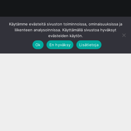
© S&J Media Oy
Käytämme evästeitä sivuston toiminnoissa, ominaisuuksissa ja
liikenteen analysoinnissa. Käyttämällä sivustoa hyväksyt
evästeiden käytön.
Ok
En hyväksy
Lisätietoja
;