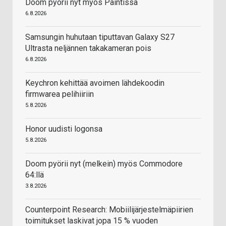
Doom pyörii nyt myös Paintissa
6.8.2026
Samsungin huhutaan tiputtavan Galaxy S27
Ultrasta neljännen takakameran pois
6.8.2026
Keychron kehittää avoimen lähdekoodin
firmwarea pelihiiriin
5.8.2026
Honor uudisti logonsa
5.8.2026
Doom pyörii nyt (melkein) myös Commodore
64:llä
3.8.2026
Counterpoint Research: Mobiilijärjestelmäpiirien
toimitukset laskivat jopa 15 % vuoden