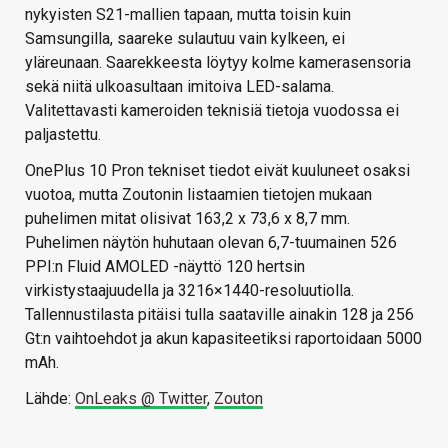
nykyisten S21-mallien tapaan, mutta toisin kuin
Samsungilla, saareke sulautuu vain kylkeen, ei
yläreunaan. Saarekkeesta löytyy kolme kamerasensoria
sekä niitä ulkoasultaan imitoiva LED-salama.
Valitettavasti kameroiden teknisiä tietoja vuodossa ei
paljastettu.
OnePlus 10 Pron tekniset tiedot eivät kuuluneet osaksi
vuotoa, mutta Zoutonin listaamien tietojen mukaan
puhelimen mitat olisivat 163,2 x 73,6 x 8,7 mm.
Puhelimen näytön huhutaan olevan 6,7-tuumainen 526
PPI:n Fluid AMOLED -näyttö 120 hertsin
virkistystaajuudella ja 3216×1440-resoluutiolla.
Tallennustilasta pitäisi tulla saataville ainakin 128 ja 256
Gt:n vaihtoehdot ja akun kapasiteetiksi raportoidaan 5000
mAh.
Lähde:
OnLeaks @ Twitter
,
Zouton