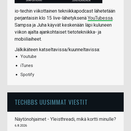
io-techin viikottainen tekniikkapodcast lähetetään
perjantaisin klo 15 live-lähetyksenä
YouTubessa
.
Sampsa ja Juha käyvät keskenään läpi kuluneen
viikon ajalta ajankohtaiset tietotekniikka- ja
mobiiliaiheet.
Jälkikäteen katseltavissa/kuunneltavissa:
Youtube
iTunes
Spotify
TECHBBS UUSIMMAT VIESTIT
Näytönohjaimet - Yleisthreadi, mikä kortti minulle?
6.8.2026