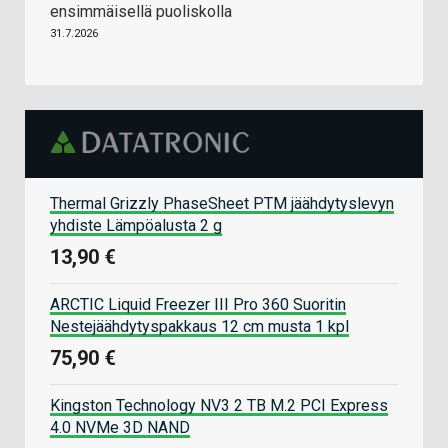
ensimmäisellä puoliskolla
31.7.2026
Thermal Grizzly PhaseSheet PTM jäähdytyslevyn
yhdiste Lämpöalusta 2 g
13,90 €
ARCTIC Liquid Freezer III Pro 360 Suoritin
Nestejäähdytyspakkaus 12 cm musta 1 kpl
75,90 €
Kingston Technology NV3 2 TB M.2 PCI Express
4.0 NVMe 3D NAND