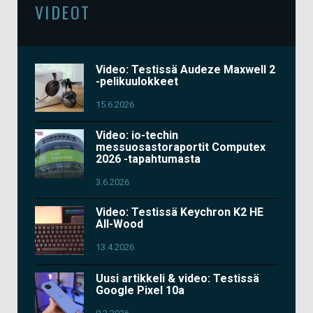
VIDEOT
Video: Testissä Audeze Maxwell 2
-pelikuulokkeet
15.6.2026
Video: io-techin
messuosastoraportit Computex
2026 -tapahtumasta
3.6.2026
Video: Testissä Keychron K2 HE
All-Wood
13.4.2026
Uusi artikkeli & video: Testissä
Google Pixel 10a