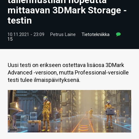
ARTIKKELIT
mittaavan 3DMark Storage -
testin
VIDEOT
TECHBBS
10.11.2021 - 23:09
Petrus Laine
Tietotekniikka
15
TIETOA
HINTA.FI
Uusi testi on erikseen ostettava lisäosa 3DMark
Advanced -versioon, mutta Professional-versiolle
KAUPPA
testi tulee ilmaispäivityksenä.
VAIHDA TEEMA
HAKU