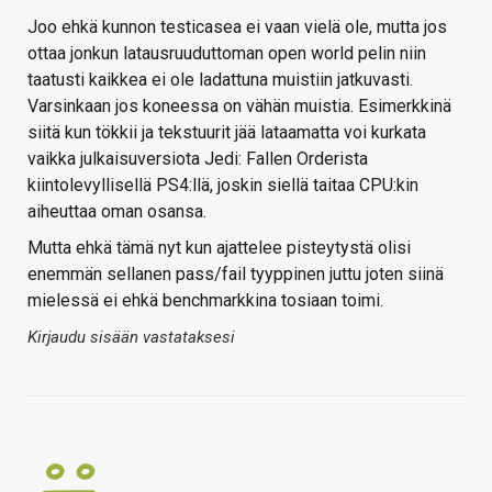
Joo ehkä kunnon testicasea ei vaan vielä ole, mutta jos
ottaa jonkun latausruuduttoman open world pelin niin
taatusti kaikkea ei ole ladattuna muistiin jatkuvasti.
Varsinkaan jos koneessa on vähän muistia. Esimerkkinä
siitä kun tökkii ja tekstuurit jää lataamatta voi kurkata
vaikka julkaisuversiota Jedi: Fallen Orderista
kiintolevyllisellä PS4:llä, joskin siellä taitaa CPU:kin
aiheuttaa oman osansa.
Mutta ehkä tämä nyt kun ajattelee pisteytystä olisi
enemmän sellanen pass/fail tyyppinen juttu joten siinä
mielessä ei ehkä benchmarkkina tosiaan toimi.
Kirjaudu sisään vastataksesi