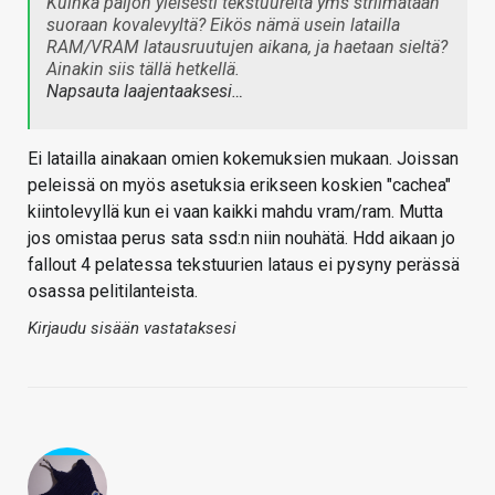
Kuinka paljon yleisesti tekstuureita yms striimataan
suoraan kovalevyltä? Eikös nämä usein latailla
RAM/VRAM latausruutujen aikana, ja haetaan sieltä?
Ainakin siis tällä hetkellä.
Napsauta laajentaaksesi…
Ei latailla ainakaan omien kokemuksien mukaan. Joissan
peleissä on myös asetuksia erikseen koskien "cachea"
kiintolevyllä kun ei vaan kaikki mahdu vram/ram. Mutta
jos omistaa perus sata ssd:n niin nouhätä. Hdd aikaan jo
fallout 4 pelatessa tekstuurien lataus ei pysyny perässä
osassa pelitilanteista.
Kirjaudu sisään vastataksesi