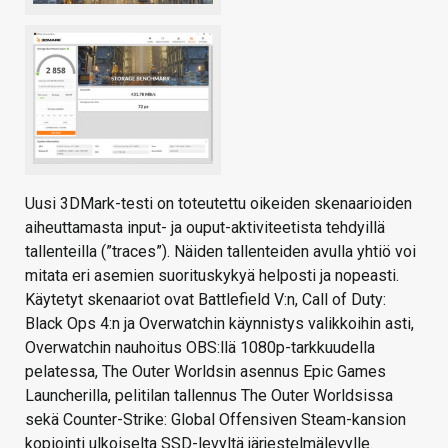
Uusi 3DMark-testi on toteutettu oikeiden skenaarioiden
aiheuttamasta input- ja ouput-aktiviteetista tehdyillä
tallenteilla (”traces”). Näiden tallenteiden avulla yhtiö voi
mitata eri asemien suorituskykyä helposti ja nopeasti.
Käytetyt skenaariot ovat Battlefield V:n, Call of Duty:
Black Ops 4:n ja Overwatchin käynnistys valikkoihin asti,
Overwatchin nauhoitus OBS:llä 1080p-tarkkuudella
pelatessa, The Outer Worldsin asennus Epic Games
Launcherilla, pelitilan tallennus The Outer Worldsissa
sekä Counter-Strike: Global Offensiven Steam-kansion
kopiointi ulkoiselta SSD-levyltä järjestelmälevylle.