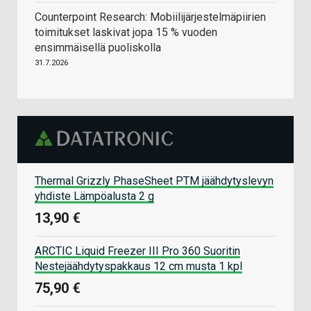
Counterpoint Research: Mobiilijärjestelmäpiirien
toimitukset laskivat jopa 15 % vuoden
ensimmäisellä puoliskolla
31.7.2026
Thermal Grizzly PhaseSheet PTM jäähdytyslevyn
yhdiste Lämpöalusta 2 g
13,90 €
ARCTIC Liquid Freezer III Pro 360 Suoritin
Nestejäähdytyspakkaus 12 cm musta 1 kpl
75,90 €