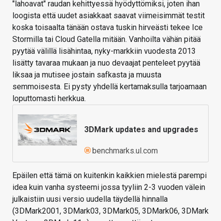
"lahoavat" raudan kehittyessä hyödyttömiksi, joten ihan
loogista että uudet asiakkaat saavat viimeisimmät testit
koska toisaalta tänään ostava tuskin hirveästi tekee Ice
Stormilla tai Cloud Gatella mitään. Vanhoilta vähän pitää
pyytää välillä lisähintaa, nyky-markkiin vuodesta 2013
lisätty tavaraa mukaan ja nuo devaajat penteleet pyytää
liksaa ja mutisee jostain safkasta ja muusta
semmoisesta. Ei pysty yhdellä kertamaksulla tarjoamaan
loputtomasti herkkua.
3DMark updates and upgrades
benchmarks.ul.com
Epäilen että tämä on kuitenkin kaikkien mielestä parempi
idea kuin vanha systeemi jossa tyyliin 2-3 vuoden välein
julkaistiin uusi versio uudella täydellä hinnalla
(3DMark2001, 3DMark03, 3DMark05, 3DMark06, 3DMark