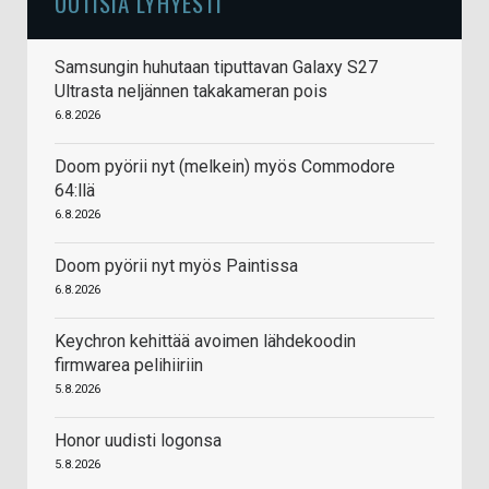
UUTISIA LYHYESTI
Samsungin huhutaan tiputtavan Galaxy S27
Ultrasta neljännen takakameran pois
6.8.2026
Doom pyörii nyt (melkein) myös Commodore
64:llä
6.8.2026
Doom pyörii nyt myös Paintissa
6.8.2026
Keychron kehittää avoimen lähdekoodin
firmwarea pelihiiriin
5.8.2026
Honor uudisti logonsa
5.8.2026