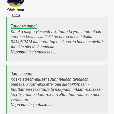
KVahlman
11.11.2021
Tuuchen sanoi
Kuinka paljon yleisesti tekstuureita yms striimataan
suoraan kovalevyltä? Eikös nämä usein latailla
RAM/VRAM latausruutujen aikana, ja haetaan sieltä?
Ainakin siis tällä hetkellä.
Napsauta laajentaaksesi…
Jarnis sanoi
Koska streamaukset suunnitellaan tahallaan
pieneksi kuormaksi ettei peli ala tökkimään /
tiputtamaan tekstuureita näkyvästi hitaammallakaan
levyllä, moinen kuorma soveltuu huonosti asemien
vertailuun.
Napsauta laajentaaksesi…