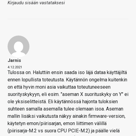
Kirjaudu sisään vastataksesi
Jarnis
4.12.2021
Tulossa on. Haluttiin ensin saada iso läjä dataa käyttäjiltä
ennen lopullista toteutusta. Käytännön ongelma kuitenkin
on että hyvin moni asia vaikuttaa toteutuneeseen
suorityskykyyn, eli esim. "aseman X suorituskyky on Y" ei
ole yksiselitteistä. Eli käytännössä hajonta tuloksien
suhteen samalla asemalla tulee olemaan isoa. Aseman
mallin lisäksi vaikutusta näkyy ainakin firmware-version,
käytetyn emon/piirisarjan, emon liittimen välillä
(piirisarja-M.2 vs suora CPU PCIE-M.2) ja päälle vielä