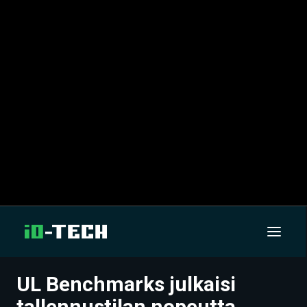
UL Benchmarks julkaisi
UUTISET
tallennustilan nopeutta