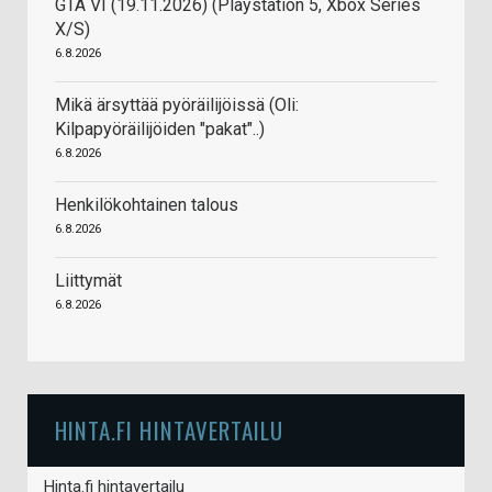
GTA VI (19.11.2026) (Playstation 5, Xbox Series
X/S)
6.8.2026
Mikä ärsyttää pyöräilijöissä (Oli:
Kilpapyöräilijöiden "pakat"..)
6.8.2026
Henkilökohtainen talous
6.8.2026
Liittymät
6.8.2026
HINTA.FI HINTAVERTAILU
Hinta.fi hintavertailu