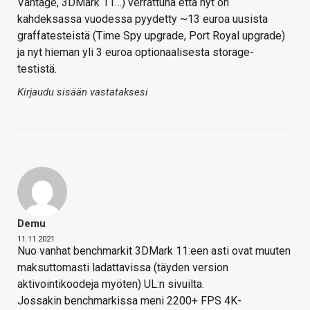
Vantage, 3DMark 11…) verrattuna että nyt on
kahdeksassa vuodessa pyydetty ~13 euroa uusista
graffatesteistä (Time Spy upgrade, Port Royal upgrade)
ja nyt hieman yli 3 euroa optionaalisesta storage-
testistä.
Kirjaudu sisään vastataksesi
Demu
11.11.2021
Nuo vanhat benchmarkit 3DMark 11:een asti ovat muuten
maksuttomasti ladattavissa (täyden version
aktivointikoodeja myöten) UL:n sivuilta.
Jossakin benchmarkissa meni 2200+ FPS 4K-