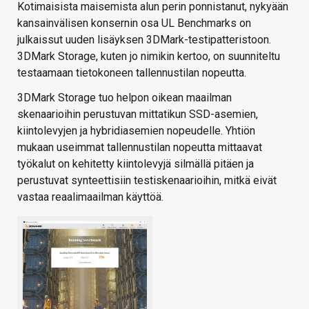
Kotimaisista maisemista alun perin ponnistanut, nykyään
kansainvälisen konsernin osa UL Benchmarks on
julkaissut uuden lisäyksen 3DMark-testipatteristoon.
3DMark Storage, kuten jo nimikin kertoo, on suunniteltu
testaamaan tietokoneen tallennustilan nopeutta.
3DMark Storage tuo helpon oikean maailman
skenaarioihin perustuvan mittatikun SSD-asemien,
kiintolevyjen ja hybridiasemien nopeudelle. Yhtiön
mukaan useimmat tallennustilan nopeutta mittaavat
työkalut on kehitetty kiintolevyjä silmällä pitäen ja
perustuvat synteettisiin testiskenaarioihin, mitkä eivät
vastaa reaalimaailman käyttöä.