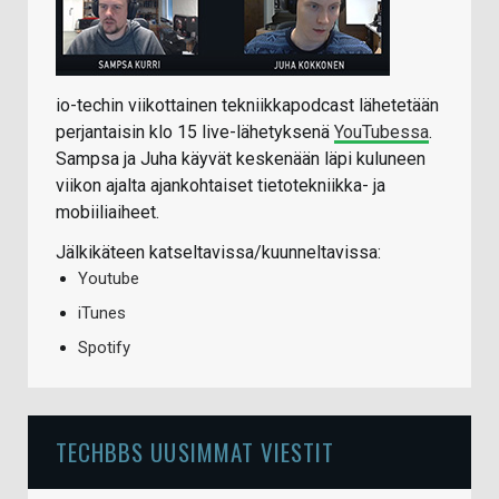
io-techin viikottainen tekniikkapodcast lähetetään
perjantaisin klo 15 live-lähetyksenä
YouTubessa
.
Sampsa ja Juha käyvät keskenään läpi kuluneen
viikon ajalta ajankohtaiset tietotekniikka- ja
mobiiliaiheet.
Jälkikäteen katseltavissa/kuunneltavissa:
Youtube
iTunes
Spotify
TECHBBS UUSIMMAT VIESTIT