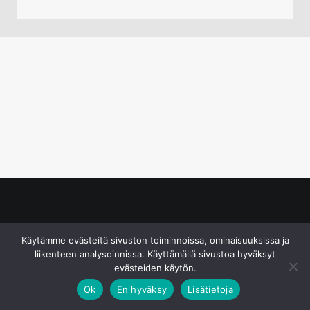
© S&J Media Oy
Käytämme evästeitä sivuston toiminnoissa, ominaisuuksissa ja
liikenteen analysoinnissa. Käyttämällä sivustoa hyväksyt
evästeiden käytön.
Ok
En hyväksy
Lisätietoja