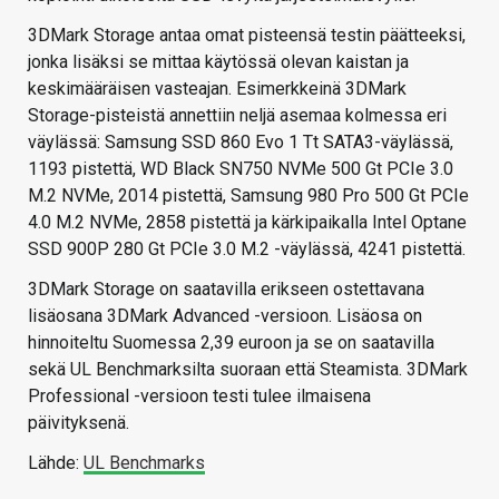
3DMark Storage antaa omat pisteensä testin päätteeksi,
jonka lisäksi se mittaa käytössä olevan kaistan ja
keskimääräisen vasteajan. Esimerkkeinä 3DMark
Storage-pisteistä annettiin neljä asemaa kolmessa eri
väylässä: Samsung SSD 860 Evo 1 Tt SATA3-väylässä,
1193 pistettä, WD Black SN750 NVMe 500 Gt PCIe 3.0
M.2 NVMe, 2014 pistettä, Samsung 980 Pro 500 Gt PCIe
4.0 M.2 NVMe, 2858 pistettä ja kärkipaikalla Intel Optane
SSD 900P 280 Gt PCIe 3.0 M.2 -väylässä, 4241 pistettä.
3DMark Storage on saatavilla erikseen ostettavana
lisäosana 3DMark Advanced -versioon. Lisäosa on
hinnoiteltu Suomessa 2,39 euroon ja se on saatavilla
sekä UL Benchmarksilta suoraan että Steamista. 3DMark
Professional -versioon testi tulee ilmaisena
päivityksenä.
Lähde:
UL Benchmarks