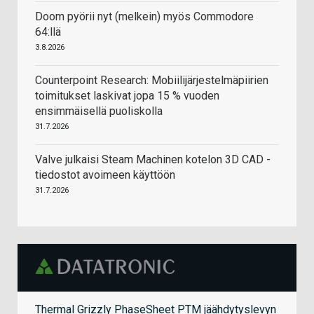
Doom pyörii nyt (melkein) myös Commodore
64:llä
3.8.2026
Counterpoint Research: Mobiilijärjestelmäpiirien
toimitukset laskivat jopa 15 % vuoden
ensimmäisellä puoliskolla
31.7.2026
Valve julkaisi Steam Machinen kotelon 3D CAD -
tiedostot avoimeen käyttöön
31.7.2026
Thermal Grizzly PhaseSheet PTM jäähdytyslevyn