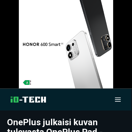
OnePlus julkaisi kuvan
UUTISET
tulevasta OnePlus Pad -