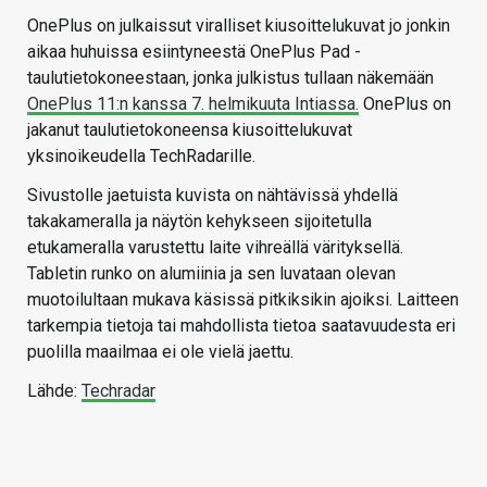
OnePlus on julkaissut viralliset kiusoittelukuvat jo jonkin
aikaa huhuissa esiintyneestä OnePlus Pad -
taulutietokoneestaan, jonka julkistus tullaan näkemään
OnePlus 11:n kanssa 7. helmikuuta Intiassa.
OnePlus on
jakanut taulutietokoneensa kiusoittelukuvat
yksinoikeudella TechRadarille.
Sivustolle jaetuista kuvista on nähtävissä yhdellä
takakameralla ja näytön kehykseen sijoitetulla
etukameralla varustettu laite vihreällä värityksellä.
Tabletin runko on alumiinia ja sen luvataan olevan
muotoilultaan mukava käsissä pitkiksikin ajoiksi. Laitteen
tarkempia tietoja tai mahdollista tietoa saatavuudesta eri
puolilla maailmaa ei ole vielä jaettu.
Lähde:
Techradar