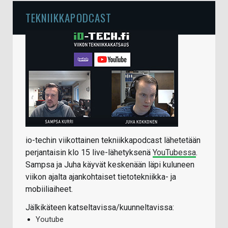
TEKNIIKKAPODCAST
io-techin viikottainen tekniikkapodcast lähetetään
perjantaisin klo 15 live-lähetyksenä
YouTubessa
.
Sampsa ja Juha käyvät keskenään läpi kuluneen
viikon ajalta ajankohtaiset tietotekniikka- ja
mobiiliaiheet.
Jälkikäteen katseltavissa/kuunneltavissa:
Youtube