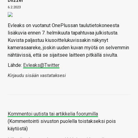
Diizzel
6.2.2023
Evleaks on vuotanut OnePlussan taulutietokoneesta
lisäkuvia ennen 7. helmikuuta tapahtuvaa julkistusta.
Kuvista paljastuu kiusoittelukuvissakin näkynyt
kamerasaareke, joskin uuden kuvan myötä on selvemmin
nähtävissä, että se sijaitsee laitteen pitkällä sivulta.
Lähde:
Evleaks@Twitter
Kirjaudu sisään vastataksesi
Kommentoi uutista tai artikkelia foorumilla
(Kommentointi sivuston puolella toistakseksi pois
käytöstä)