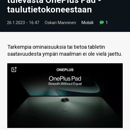
ARTIKKELIT
taulutietokoneestaan
VIDEOT
26.1.2023 - 16:47
Oskari Manninen
Mobiili
1
TECHBBS
TIETOA
Tarkempia ominaisuuksia tai tietoa tabletin
saatavuudesta ympäri maailman ei ole vielä jaettu.
HINTA.FI
KAUPPA
VAIHDA TEEMA
HAKU