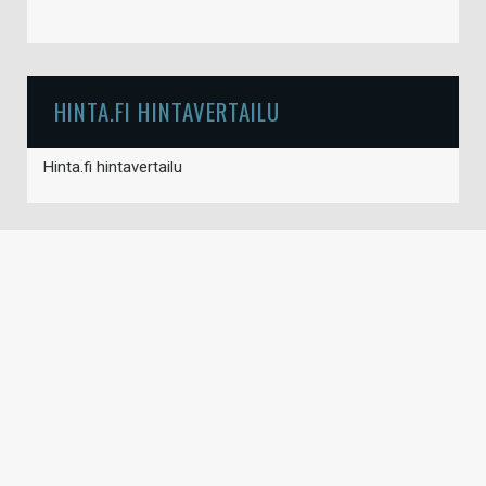
HINTA.FI HINTAVERTAILU
Hinta.fi hintavertailu