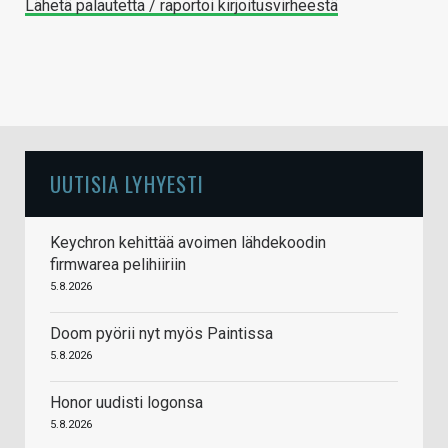
Lähetä palautetta / raportoi kirjoitusvirheestä
UUTISIA LYHYESTI
Keychron kehittää avoimen lähdekoodin
firmwarea pelihiiriin
5.8.2026
Doom pyörii nyt myös Paintissa
5.8.2026
Honor uudisti logonsa
5.8.2026