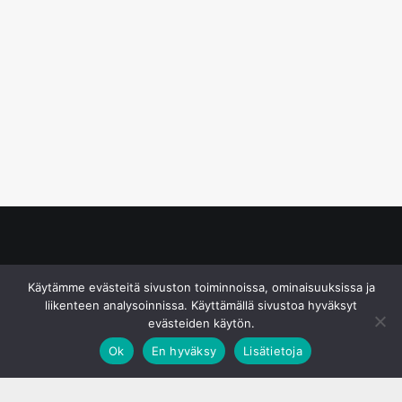
© S&J Media Oy
Käytämme evästeitä sivuston toiminnoissa, ominaisuuksissa ja
liikenteen analysoinnissa. Käyttämällä sivustoa hyväksyt
evästeiden käytön.
Ok
En hyväksy
Lisätietoja
;