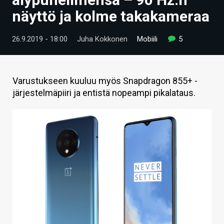
ARTIKKELIT
näyttö ja kolme takakameraa
VIDEOT
26.9.2019 - 18:00
Juha Kokkonen
Mobiili
5
TECHBBS
TIETOA
Varustukseen kuuluu myös Snapdragon 855+ -
järjestelmäpiiri ja entistä nopeampi pikalataus.
HINTA.FI
KAUPPA
VAIHDA TEEMA
HAKU