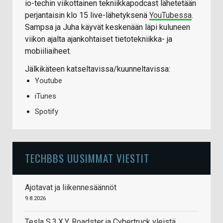
io-techin viikottainen tekniikkapodcast lähetetään
perjantaisin klo 15 live-lähetyksenä
YouTubessa
.
Sampsa ja Juha käyvät keskenään läpi kuluneen
viikon ajalta ajankohtaiset tietotekniikka- ja
mobiiliaiheet.
Jälkikäteen katseltavissa/kuunneltavissa:
Youtube
iTunes
Spotify
TECHBBS UUSIMMAT VIESTIT
Ajotavat ja liikennesäännöt
9.8.2026
Tesla S,3,X,Y, Roadster ja Cybertruck yleistä