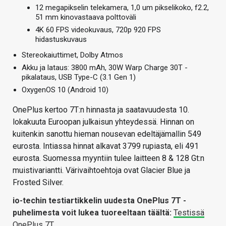
12 megapikselin telekamera, 1,0 um pikselikoko, f2.2,
51 mm kinovastaava polttoväli
4K 60 FPS videokuvaus, 720p 920 FPS
hidastuskuvaus
Stereokaiuttimet, Dolby Atmos
Akku ja lataus: 3800 mAh, 30W Warp Charge 30T -
pikalataus, USB Type-C (3.1 Gen 1)
OxygenOS 10 (Android 10)
OnePlus kertoo 7T:n hinnasta ja saatavuudesta 10.
lokakuuta Euroopan julkaisun yhteydessä. Hinnan on
kuitenkin sanottu hieman nousevan edeltäjämallin 549
eurosta. Intiassa hinnat alkavat 3799 rupiasta, eli 491
eurosta. Suomessa myyntiin tulee laitteen 8 & 128 Gt:n
muistivariantti. Värivaihtoehtoja ovat Glacier Blue ja
Frosted Silver.
io-techin testiartikkelin uudesta OnePlus 7T -
puhelimesta voit lukea tuoreeltaan täältä:
Testissä
OnePlus 7T