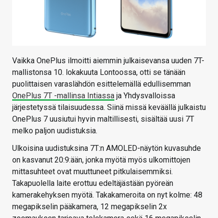
Vaikka OnePlus ilmoitti aiemmin julkaisevansa uuden 7T-
mallistonsa 10. lokakuuta Lontoossa, otti se tänään
puolittaisen varaslähdön esittelemällä edullisemman
OnePlus 7T -mallinsa Intiassa
ja Yhdysvalloissa
järjestetyssä tilaisuudessa. Siinä missä keväällä julkaistu
OnePlus 7 uusiutui hyvin maltillisesti, sisältää uusi 7T
melko paljon uudistuksia.
Ulkoisina uudistuksina 7T:n AMOLED-näytön kuvasuhde
on kasvanut 20:9:ään, jonka myötä myös ulkomittojen
mittasuhteet ovat muuttuneet pitkulaisemmiksi.
Takapuolella laite erottuu edeltäjästään pyöreän
kamerakehyksen myötä. Takakameroita on nyt kolme: 48
megapikselin pääkamera, 12 megapikselin 2x