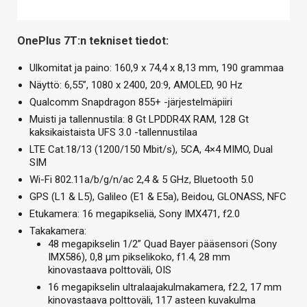
OnePlus 7T:n tekniset tiedot:
Ulkomitat ja paino: 160,9 x 74,4 x 8,13 mm, 190 grammaa
Näyttö: 6,55”, 1080 x 2400, 20:9, AMOLED, 90 Hz
Qualcomm Snapdragon 855+ -järjestelmäpiiri
Muisti ja tallennustila: 8 Gt LPDDR4X RAM, 128 Gt
kaksikaistaista UFS 3.0 -tallennustilaa
LTE Cat.18/13 (1200/150 Mbit/s), 5CA, 4×4 MIMO, Dual
SIM
Wi-Fi 802.11a/b/g/n/ac 2,4 & 5 GHz, Bluetooth 5.0
GPS (L1 & L5), Galileo (E1 & E5a), Beidou, GLONASS, NFC
Etukamera: 16 megapikseliä, Sony IMX471, f2.0
Takakamera:
48 megapikselin 1/2” Quad Bayer pääsensori (Sony
IMX586), 0,8 µm pikselikoko, f1.4, 28 mm
kinovastaava polttoväli, OIS
16 megapikselin ultralaajakulmakamera, f2.2, 17 mm
kinovastaava polttoväli, 117 asteen kuvakulma