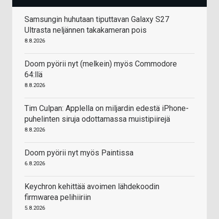
Samsungin huhutaan tiputtavan Galaxy S27
Ultrasta neljännen takakameran pois
8.8.2026
Doom pyörii nyt (melkein) myös Commodore
64:llä
8.8.2026
Tim Culpan: Applella on miljardin edestä iPhone-
puhelinten siruja odottamassa muistipiirejä
8.8.2026
Doom pyörii nyt myös Paintissa
6.8.2026
Keychron kehittää avoimen lähdekoodin
firmwarea pelihiiriin
5.8.2026