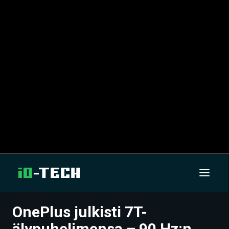
OnePlus julkisti 7T-
UUTISET
älypuhelimensa – 90 Hz:n