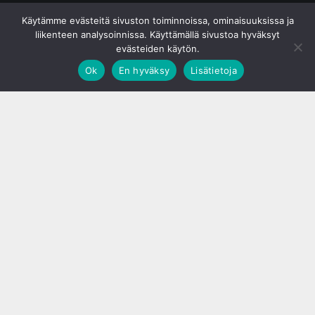
© S&J Media Oy
Käytämme evästeitä sivuston toiminnoissa, ominaisuuksissa ja
liikenteen analysoinnissa. Käyttämällä sivustoa hyväksyt
evästeiden käytön.
Ok
En hyväksy
Lisätietoja
;