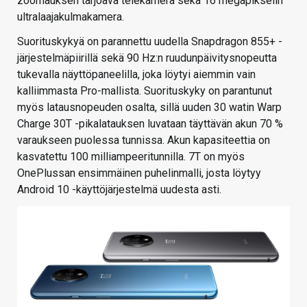
zoomauksen tarjoava telekamera sekä 16 megapikselin
ultralaajakulmakamera.
Suorituskykyä on parannettu uudella Snapdragon 855+ -
järjestelmäpiirillä sekä 90 Hz:n ruudunpäivitysnopeutta
tukevalla näyttöpaneelilla, joka löytyi aiemmin vain
kalliimmasta Pro-mallista. Suorituskyky on parantunut
myös latausnopeuden osalta, sillä uuden 30 watin Warp
Charge 30T -pikalatauksen luvataan täyttävän akun 70 %
varaukseen puolessa tunnissa. Akun kapasiteettia on
kasvatettu 100 milliampeeritunnilla. 7T on myös
OnePlussan ensimmäinen puhelinmalli, josta löytyy
Android 10 -käyttöjärjestelmä uudesta asti.