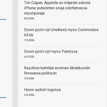
Tim Culpan: Applella on miljardin edestä
iPhone-puhelinten siruja odottamassa
muistipiirejä
8.8.2026
Doom pyörii nyt (melkein) myös Commodore
64:llä
7.8.2026
Doom pyörii nyt myös Paintissa
6.8.2026
Keychron kehittää avoimen lähdekoodin
firmwarea pelihiiriin
5.8.2026
Honor uudisti logonsa
5.8.2026