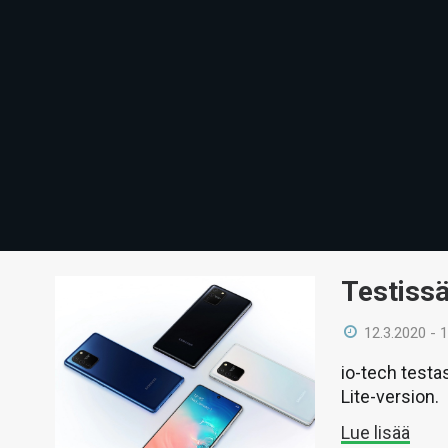
Testiss
12.3.2020 - 
io-tech testa
Lite-version.
Lue lisää