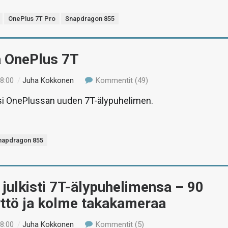
OnePlus 7T Pro
Snapdragon 855
ä OnePlus 7T
18:00
/
Juha Kokkonen
Kommentit (49)
asi OnePlussan uuden 7T-älypuhelimen.
napdragon 855
julkisti 7T-älypuhelimensa – 90
yttö ja kolme takakameraa
18:00
/
Juha Kokkonen
Kommentit (5)