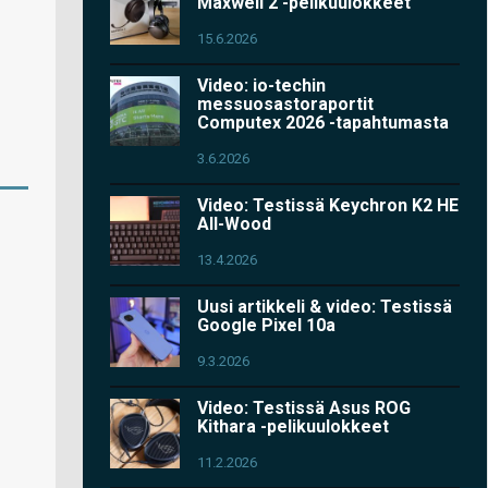
Maxwell 2 -pelikuulokkeet
15.6.2026
Video: io-techin
messuosastoraportit
Computex 2026 -tapahtumasta
3.6.2026
Video: Testissä Keychron K2 HE
All-Wood
13.4.2026
Uusi artikkeli & video: Testissä
Google Pixel 10a
9.3.2026
Video: Testissä Asus ROG
Kithara -pelikuulokkeet
11.2.2026