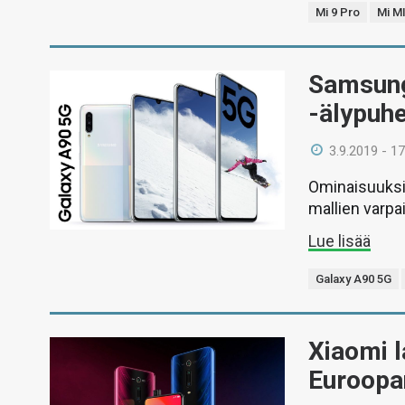
Mi 9 Pro
Mi M
Samsung
-älypuhe
3.9.2019 - 17
Ominaisuuksil
mallien varpai
Lue lisää
Galaxy A90 5G
Xiaomi l
Euroopa