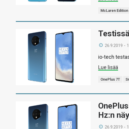
McLaren Edition
Testiss
26.9.2019 - 
io-tech test
Lue lisää
OnePlus 7T
S
OnePlus 
Hz:n nä
26.9.2019 - 