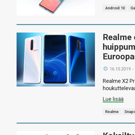
Android 10
Ga
Realme e
huippuma
Euroopa
16.10.2019 -
Realme X2 Pro
houkuttelevaa
Lue lisää
Realme
Snapd