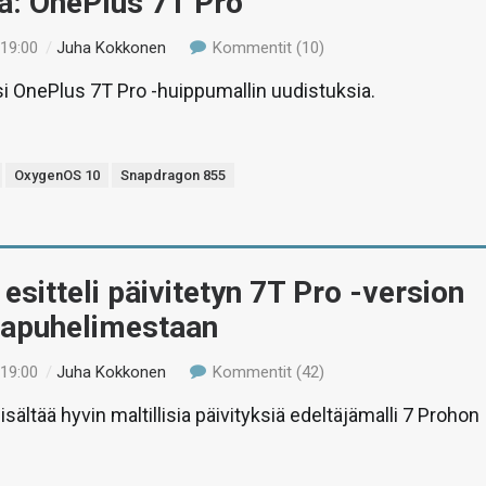
a: OnePlus 7T Pro
 19:00
/
Juha Kokkonen
Kommentit (10)
si OnePlus 7T Pro -huippumallin uudistuksia.
OxygenOS 10
Snapdragon 855
esitteli päivitetyn 7T Pro -version
ivapuhelimestaan
 19:00
/
Juha Kokkonen
Kommentit (42)
sältää hyvin maltillisia päivityksiä edeltäjämalli 7 Prohon