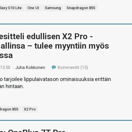
laxy S10 Lite
One UI
Samsung
Snapdragon 855
sitteli edullisen X2 Pro -
llinsa – tulee myyntiin myös
ssa
 15:50
/
Juha Kokkonen
Kommentit (15)
 tarjoilee lippulaivatason ominaisuuksia erittäin
n hintaan.
ragon 855
X2 Pro