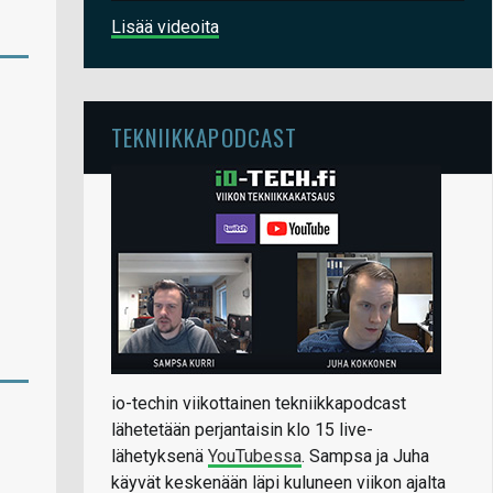
Lisää videoita
TEKNIIKKAPODCAST
io-techin viikottainen tekniikkapodcast
lähetetään perjantaisin klo 15 live-
lähetyksenä
YouTubessa
. Sampsa ja Juha
käyvät keskenään läpi kuluneen viikon ajalta