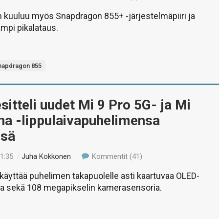
 kuuluu myös Snapdragon 855+ -järjestelmäpiiri ja
mpi pikalataus.
napdragon 855
sitteli uudet Mi 9 Pro 5G- ja Mi
ha -lippulaivapuhelimensa
ssä
11:35
/
Juha Kokkonen
Kommentit (41)
käyttää puhelimen takapuolelle asti kaartuvaa OLED-
ia sekä 108 megapikselin kamerasensoria.