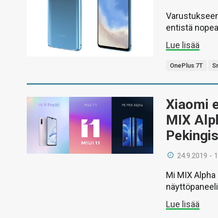
Varustukseen
entistä nopea
Lue lisää
OnePlus 7T
S
Xiaomi e
MIX Alp
Pekingi
24.9.2019 - 
Mi MIX Alpha 
näyttöpaneel
Lue lisää