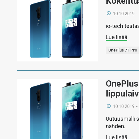
Kokeiltu
10.10.2019 -
io-tech testa
Lue lisää
OnePlus 7T Pro
OnePlus 
lippula
10.10.2019 -
Uutuusmalli si
nähden.
Lue lisää