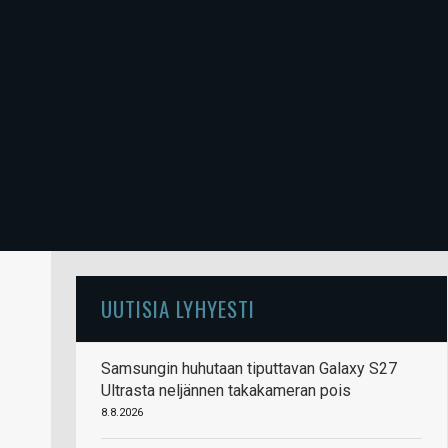
UUTISIA LYHYESTI
Samsungin huhutaan tiputtavan Galaxy S27
Ultrasta neljännen takakameran pois
8.8.2026