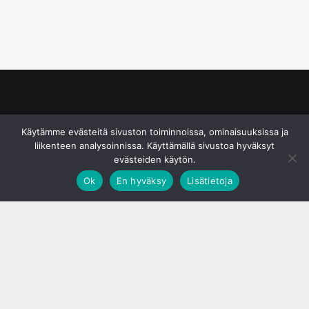
© S&J Media Oy
Käytämme evästeitä sivuston toiminnoissa, ominaisuuksissa ja
liikenteen analysoinnissa. Käyttämällä sivustoa hyväksyt
evästeiden käytön.
Ok
En hyväksy
Lisätietoja
;