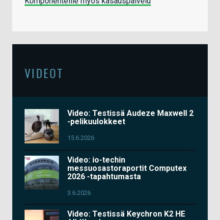
Komponenteille myös kasauspalvelu
VIDEOT
Video: Testissä Audeze Maxwell 2
-pelikuulokkeet
15.6.2026
Video: io-techin
messuosastoraportit Computex
2026 -tapahtumasta
3.6.2026
Video: Testissä Keychron K2 HE