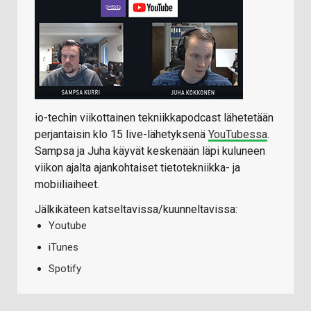
io-techin viikottainen tekniikkapodcast lähetetään
perjantaisin klo 15 live-lähetyksenä
YouTubessa
.
Sampsa ja Juha käyvät keskenään läpi kuluneen
viikon ajalta ajankohtaiset tietotekniikka- ja
mobiiliaiheet.
Jälkikäteen katseltavissa/kuunneltavissa:
Youtube
iTunes
Spotify