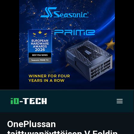
OnePlussan
UUTISET
taittuvanäyttöisen V Foldin