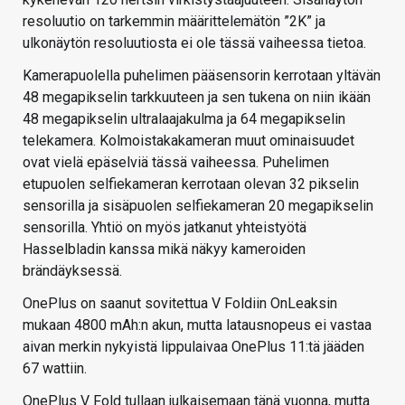
resoluutio on tarkemmin määrittelemätön ”2K” ja
ulkonäytön resoluutiosta ei ole tässä vaiheessa tietoa.
Kamerapuolella puhelimen pääsensorin kerrotaan yltävän
48 megapikselin tarkkuuteen ja sen tukena on niin ikään
48 megapikselin ultralaajakulma ja 64 megapikselin
telekamera. Kolmoistakakameran muut ominaisuudet
ovat vielä epäselviä tässä vaiheessa. Puhelimen
etupuolen selfiekameran kerrotaan olevan 32 pikselin
sensorilla ja sisäpuolen selfiekameran 20 megapikselin
sensorilla. Yhtiö on myös jatkanut yhteistyötä
Hasselbladin kanssa mikä näkyy kameroiden
brändäyksessä.
OnePlus on saanut sovitettua V Foldiin OnLeaksin
mukaan 4800 mAh:n akun, mutta latausnopeus ei vastaa
aivan merkin nykyistä lippulaivaa OnePlus 11:tä jääden
67 wattiin.
OnePlus V Fold tullaan julkaisemaan tänä vuonna, mutta