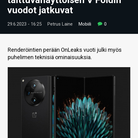
ARTIKKELIT
vuodot jatkuvat
VIDEOT
29.6.2023 - 16:25
Petrus Laine
Mobiili
0
TECHBBS
TIETOA
Renderöintien perään OnLeaks vuoti julki myös
puhelimen teknisiä ominaisuuksia.
HINTA.FI
KAUPPA
VAIHDA TEEMA
HAKU