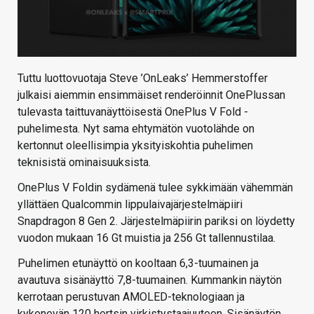
Tuttu luottovuotaja Steve ’OnLeaks’ Hemmerstoffer
julkaisi aiemmin ensimmäiset renderöinnit OnePlussan
tulevasta taittuvanäyttöisestä OnePlus V Fold -
puhelimesta. Nyt sama ehtymätön vuotolähde on
kertonnut oleellisimpia yksityiskohtia puhelimen
teknisistä ominaisuuksista.
OnePlus V Foldin sydämenä tulee sykkimään vähemmän
yllättäen Qualcommin lippulaivajärjestelmäpiiri
Snapdragon 8 Gen 2. Järjestelmäpiirin pariksi on löydetty
vuodon mukaan 16 Gt muistia ja 256 Gt tallennustilaa.
Puhelimen etunäyttö on kooltaan 6,3-tuumainen ja
avautuva sisänäyttö 7,8-tuumainen. Kummankin näytön
kerrotaan perustuvan AMOLED-teknologiaan ja
kykenevän 120 hertsin virkistystaajuuteen. Sisänäytön