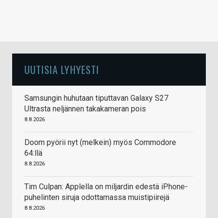
UUTISIA LYHYESTI
Samsungin huhutaan tiputtavan Galaxy S27
Ultrasta neljännen takakameran pois
8.8.2026
Doom pyörii nyt (melkein) myös Commodore
64:llä
8.8.2026
Tim Culpan: Applella on miljardin edestä iPhone-
puhelinten siruja odottamassa muistipiirejä
8.8.2026