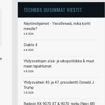
TECHBBS UUSIMMAT VIESTIT
Näytönohjaimet - Yleisthreadi, mikä kortti
minulle?
6.8.2026
Diablo 4
6.8.2026
in
Yhdysvaltojen sisä- ja ulkopolitiikka & muut
maan tapahtumat
6.8.2026
Yhdysvaltain 45. ja 47. presidentti Donald J.
Trump
5.8.2026
Radeon RX 9070 XT & 9070 -ketju (Navi 48)