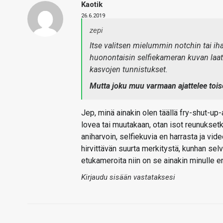
Kaotik
26.6.2019
zepi
Itse valitsen mielummin notchin tai ih
huonontaisin selfiekameran kuvan laatu
kasvojen tunnistukset.
Mutta joku muu varmaan ajattelee toisel
Jep, minä ainakin olen täällä fry-shut-u
lovea tai muutakaan, otan isot reunuksetk
aniharvoin, selfiekuvia en harrasta ja vid
hirvittävän suurta merkitystä, kunhan sel
etukameroita niin on se ainakin minulle e
Kirjaudu sisään vastataksesi