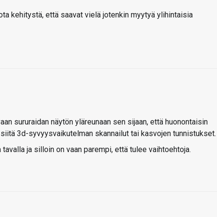
uota kehitystä, että saavat vielä jotenkin myytyä ylihintaisia
vaan sururaidan näytön yläreunaan sen sijaan, että huonontaisin
 siitä 3d-syvyysvaikutelman skannailut tai kasvojen tunnistukset.
tavalla ja silloin on vaan parempi, että tulee vaihtoehtoja.