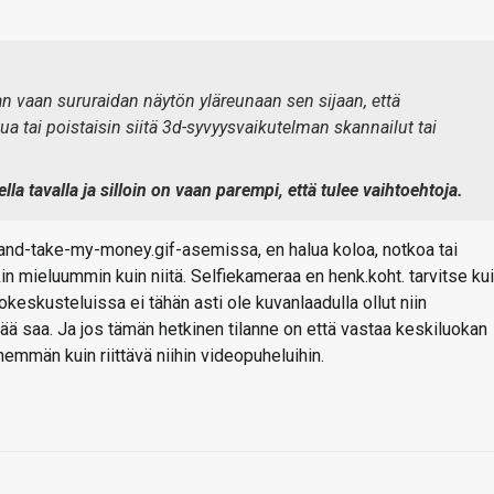
an vaan sururaidan näytön yläreunaan sen sijaan, että
a tai poistaisin siitä 3d-syvyysvaikutelman skannailut tai
la tavalla ja silloin on vaan parempi, että tulee vaihtoehtoja.
p-and-take-my-money.gif-asemissa, en halua koloa, notkoa tai
in mieluummin kuin niitä. Selfiekameraa en henk.koht. tarvitse ku
eokeskusteluissa ei tähän asti ole kuvanlaadulla ollut niin
vää saa. Ja jos tämän hetkinen tilanne on että vastaa keskiluokan
nemmän kuin riittävä niihin videopuheluihin.