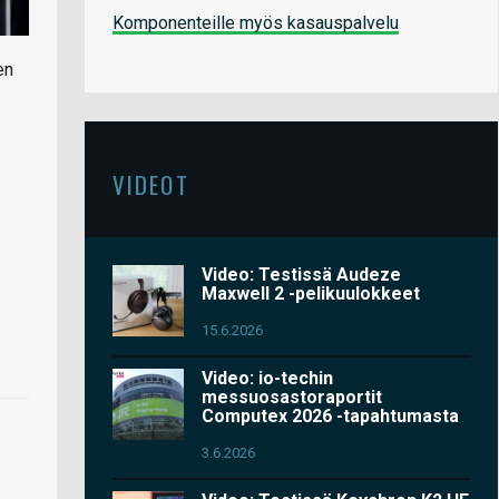
Komponenteille myös kasauspalvelu
en
VIDEOT
Video: Testissä Audeze
Maxwell 2 -pelikuulokkeet
15.6.2026
Video: io-techin
messuosastoraportit
Computex 2026 -tapahtumasta
3.6.2026