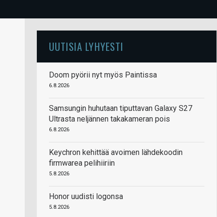
UUTISIA LYHYESTI
Doom pyörii nyt myös Paintissa
6.8.2026
Samsungin huhutaan tiputtavan Galaxy S27
Ultrasta neljännen takakameran pois
6.8.2026
Keychron kehittää avoimen lähdekoodin
firmwarea pelihiiriin
5.8.2026
Honor uudisti logonsa
5.8.2026