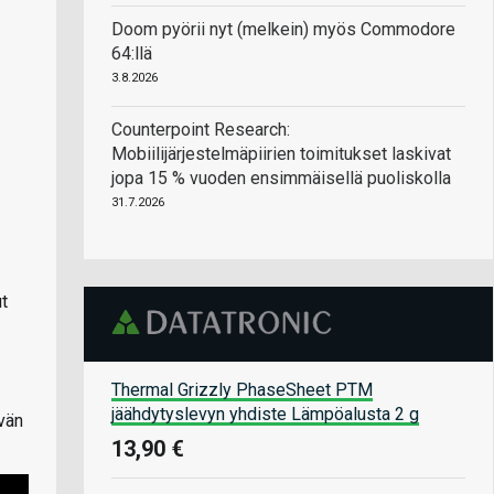
Doom pyörii nyt (melkein) myös Commodore
64:llä
3.8.2026
Counterpoint Research:
Mobiilijärjestelmäpiirien toimitukset laskivat
jopa 15 % vuoden ensimmäisellä puoliskolla
31.7.2026
ut
Thermal Grizzly PhaseSheet PTM
jäähdytyslevyn yhdiste Lämpöalusta 2 g
vän
13,90 €