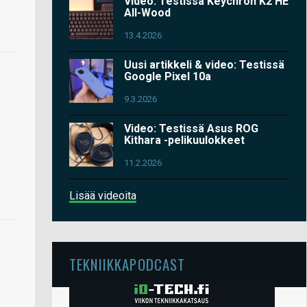
Video: Testissä Keychron K2 HE
All-Wood
13.4.2026
Uusi artikkeli & video: Testissä
Google Pixel 10a
9.3.2026
Video: Testissä Asus ROG
Kithara -pelikuulokkeet
11.2.2026
Lisää videoita
TEKNIIKKAPODCAST