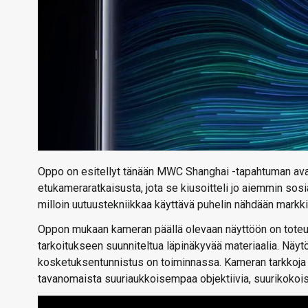
Oppo on esitellyt tänään MWC Shanghai -tapahtuman avaj
etukameraratkaisusta, jota se kiusoitteli jo aiemmin sosia
milloin uutuustekniikkaa käyttävä puhelin nähdään markkin
Oppon mukaan kameran päällä olevaan näyttöön on toteute
tarkoitukseen suunniteltua läpinäkyvää materiaalia. Näy
kosketuksentunnistus on toiminnassa. Kameran tarkkoja t
tavanomaista suuriaukkoisempaa objektiivia, suurikoko