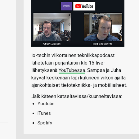
io-techin viikottainen tekniikkapodcast
lähetetään perjantaisin klo 15 live-
lähetyksenä
YouTubessa
. Sampsa ja Juha
käyvät keskenään läpi kuluneen viikon ajalta
ajankohtaiset tietotekniikka- ja mobiiliaiheet.
Jälkikäteen katseltavissa/kuunneltavissa:
Youtube
iTunes
Spotify