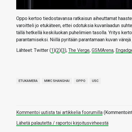
Oppo kertoo tiedostavansa ratkaisun aiheuttamat haastee
varoitteli jo etukäteen, ettei odotuksia kuvanlaadun suht
tällä hetkellä keskiluokan puhelimien tasolla. Yritys ke
parantamiseksi. Niillä pyritään parantamaan kuvan väre
Lähteet: Twitter (
1
)(
2
)(
3
),
The Verge
,
GSMArena
,
Engadg
ETUKAMERA
MWC SHANGHAI
OPPO
USC
Kommentoi uutista tai artikkelia foorumilla
(Kommentointi 
Lähetä palautetta / raportoi kirjoitusvirheestä