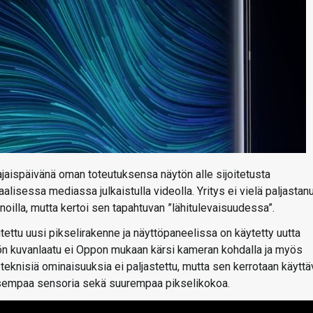
aispäivänä oman toteutuksensa näytön alle sijoitetusta
alisessa mediassa julkaistulla videolla. Yritys ei vielä paljastan
oilla, mutta kertoi sen tapahtuvan ”lähitulevaisuudessa”.
ttu uusi pikselirakenne ja näyttöpaneelissa on käytetty uutta
tön kuvanlaatu ei Oppon mukaan kärsi kameran kohdalla ja myös
eknisiä ominaisuuksia ei paljastettu, mutta sen kerrotaan käyttä
isempaa sensoria sekä suurempaa pikselikokoa.