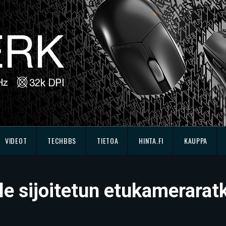
VIDEOT
TECHBBS
TIETOA
HINTA.FI
KAUPPA
lle sijoitetun etukamerara