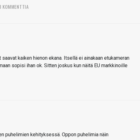
3 KOMMENTTIA
t saavat kaiken hienon ekana. Itsellä ei ainakaan etukameran
armaan sopisi ihan ok. Sitten joskus kun näitä EU markkinoille
een puhelimien kehityksessä. Oppon puhelimia näin