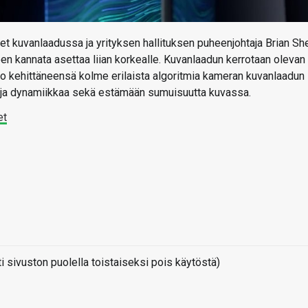
t kuvanlaadussa ja yrityksen hallituksen puheenjohtaja Brian Sh
een kannata asettaa liian korkealle. Kuvanlaadun kerrotaan olevan
rtoo kehittäneensä kolme erilaista algoritmia kameran kuvanlaadun
jä ja dynamiikkaa sekä estämään sumuisuutta kuvassa.
et
sivuston puolella toistaiseksi pois käytöstä)