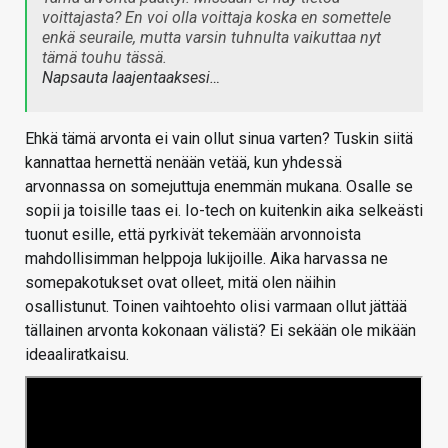
voittajasta? En voi olla voittaja koska en somettele
enkä seuraile, mutta varsin tuhnulta vaikuttaa nyt
tämä touhu tässä.
Napsauta laajentaaksesi…
Ehkä tämä arvonta ei vain ollut sinua varten? Tuskin siitä
kannattaa hernettä nenään vetää, kun yhdessä
arvonnassa on somejuttuja enemmän mukana. Osalle se
sopii ja toisille taas ei. Io-tech on kuitenkin aika selkeästi
tuonut esille, että pyrkivät tekemään arvonnoista
mahdollisimman helppoja lukijoille. Aika harvassa ne
somepakotukset ovat olleet, mitä olen näihin
osallistunut. Toinen vaihtoehto olisi varmaan ollut jättää
tällainen arvonta kokonaan välistä? Ei sekään ole mikään
ideaaliratkaisu.