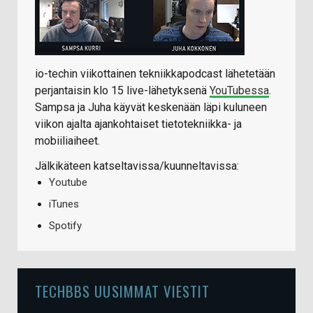
io-techin viikottainen tekniikkapodcast lähetetään
perjantaisin klo 15 live-lähetyksenä
YouTubessa
.
Sampsa ja Juha käyvät keskenään läpi kuluneen
viikon ajalta ajankohtaiset tietotekniikka- ja
mobiiliaiheet.
Jälkikäteen katseltavissa/kuunneltavissa:
Youtube
iTunes
Spotify
TECHBBS UUSIMMAT VIESTIT