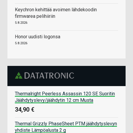
Keychron kehittää avoimen lähdekoodin
firmwarea pelihiiriin
5.8.2026
Honor uudisti logonsa
5.8.2026
Thermalright Peerless Assassin 120 SE Suoritin
Jäähdytyslevy/jäähdytin 12 cm Musta
34,90 €
Thermal Grizzly PhaseSheet PTM jäähdytyslevyn
yhdiste Lämpöalusta 2 g