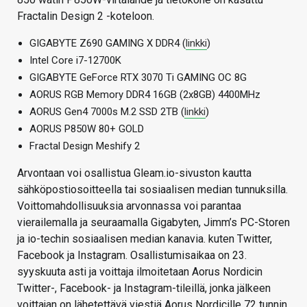
Fractalin Design 2 -koteloon.
GIGABYTE Z690 GAMING X DDR4 (
linkki
)
Intel Core i7-12700K
GIGABYTE GeForce RTX 3070 Ti GAMING OC 8G
AORUS RGB Memory DDR4 16GB (2x8GB) 4400MHz
AORUS Gen4 7000s M.2 SSD 2TB (
linkki
)
AORUS P850W 80+ GOLD
Fractal Design Meshify 2
Arvontaan voi osallistua Gleam.io-sivuston kautta
sähköpostiosoitteella tai sosiaalisen median tunnuksilla.
Voittomahdollisuuksia arvonnassa voi parantaa
vierailemalla ja seuraamalla Gigabyten, Jimm’s PC-Storen
ja io-techin sosiaalisen median kanavia. kuten Twitter,
Facebook ja Instagram. Osallistumisaikaa on 23.
syyskuuta asti ja voittaja ilmoitetaan Aorus Nordicin
Twitter-, Facebook- ja Instagram-tileillä, jonka jälkeen
voittajan on lähetettävä viestiä Aorus Nordicille 72 tunnin