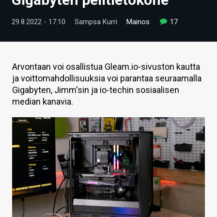
ARTIKKELIT
29.8.2022 - 17:10
Sampsa Kurri
Mainos
17
VIDEOT
TECHBBS
Arvontaan voi osallistua Gleam.io-sivuston kautta
TIETOA
ja voittomahdollisuuksia voi parantaa seuraamalla
Gigabyten, Jimm'sin ja io-techin sosiaalisen
HINTA.FI
median kanavia.
KAUPPA
VAIHDA TEEMA
HAKU