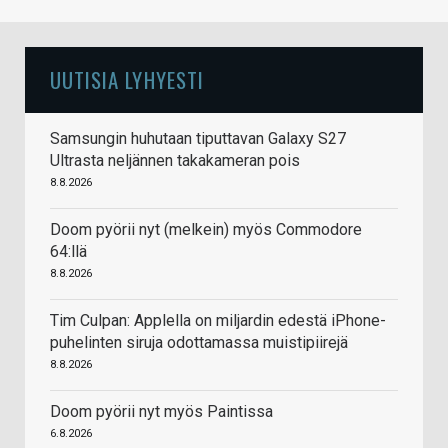
UUTISIA LYHYESTI
Samsungin huhutaan tiputtavan Galaxy S27
Ultrasta neljännen takakameran pois
8.8.2026
Doom pyörii nyt (melkein) myös Commodore
64:llä
8.8.2026
Tim Culpan: Applella on miljardin edestä iPhone-
puhelinten siruja odottamassa muistipiirejä
8.8.2026
Doom pyörii nyt myös Paintissa
6.8.2026