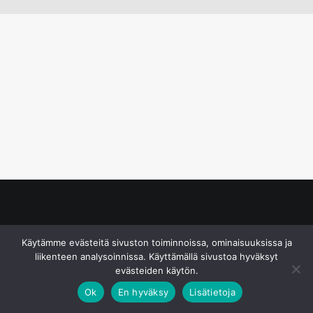
© S&J Media Oy
Käytämme evästeitä sivuston toiminnoissa, ominaisuuksissa ja
liikenteen analysoinnissa. Käyttämällä sivustoa hyväksyt
evästeiden käytön.
Ok
En hyväksy
Lisätietoja