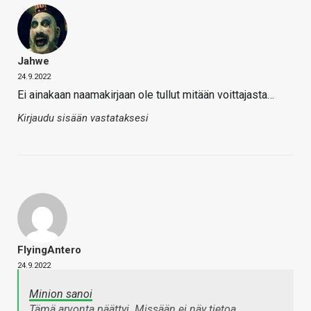
Jahwe
24.9.2022
Ei ainakaan naamakirjaan ole tullut mitään voittajasta…
Kirjaudu sisään vastataksesi
FlyingAntero
24.9.2022
Minion sanoi
Tämä arvonta päättyi. Missään ei näy tietoa