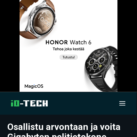
Osallistu arvontaan ja voita
UUTISET
Gigabyten pelitietokone