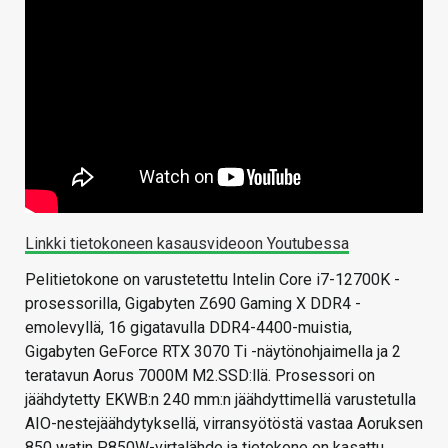
Linkki tietokoneen kasausvideoon Youtubessa
Pelitietokone on varustetettu Intelin Core i7-12700K -
prosessorilla, Gigabyten Z690 Gaming X DDR4 -
emolevyllä, 16 gigatavulla DDR4-4400-muistia,
Gigabyten GeForce RTX 3070 Ti -näytönohjaimella ja 2
teratavun Aorus 7000M M2.SSD:llä. Prosessori on
jäähdytetty EKWB:n 240 mm:n jäähdyttimellä varustetulla
AIO-nestejäähdytyksellä, virransyötöstä vastaa Aoruksen
850 watin P850W-virtalähde ja tietokone on kasattu