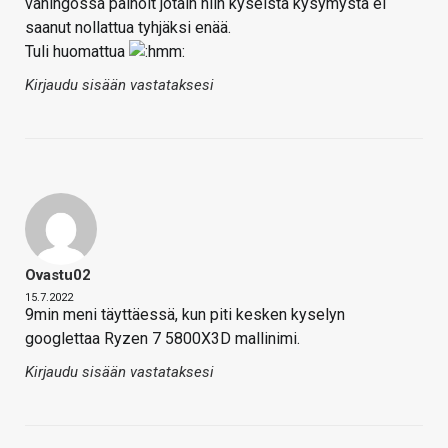
vahingossa painoit jotain niin kyseistä kysymystä ei
saanut nollattua tyhjäksi enää.
Tuli huomattua
Kirjaudu sisään vastataksesi
Ovastu02
15.7.2022
9min meni täyttäessä, kun piti kesken kyselyn
googlettaa Ryzen 7 5800X3D mallinimi.
Kirjaudu sisään vastataksesi