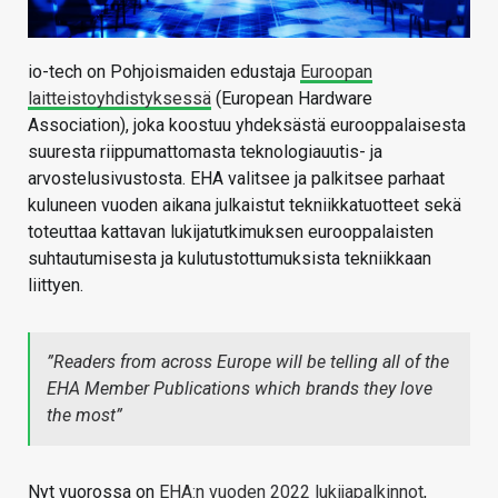
io-tech on Pohjoismaiden edustaja
Euroopan
laitteistoyhdistyksessä
(European Hardware
Association), joka koostuu yhdeksästä eurooppalaisesta
suuresta riippumattomasta teknologiauutis- ja
arvostelusivustosta. EHA valitsee ja palkitsee parhaat
kuluneen vuoden aikana julkaistut tekniikkatuotteet sekä
toteuttaa kattavan lukijatutkimuksen eurooppalaisten
suhtautumisesta ja kulutustottumuksista tekniikkaan
liittyen.
”Readers from across Europe will be telling all of the
EHA Member Publications which brands they love
the most”
Nyt vuorossa on
EHA:n vuoden 2022 lukijapalkinnot
,