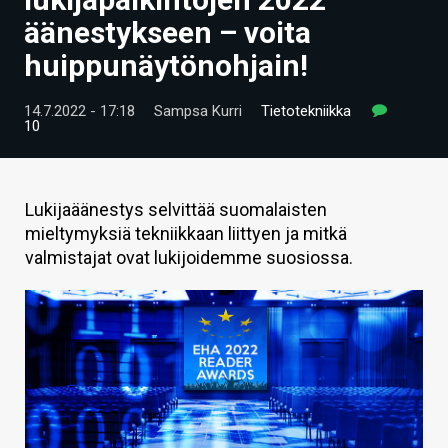
ARTIKKELIT
äänestykseen – voita
huippunäytönohjain!
VIDEOT
TECHBBS
14.7.2022 - 17:18
Sampsa Kurri
Tietotekniikka
10
TIETOA
HINTA.FI
Lukijaäänestys selvittää suomalaisten
mieltymyksiä tekniikkaan liittyen ja mitkä
KAUPPA
valmistajat ovat lukijoidemme suosiossa.
VAIHDA TEEMA
HAKU