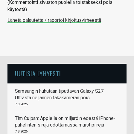
(Kommentointi sivuston puolella toistakseksi pois
käytöstä)
Lähetä palautetta / raportoi kirjoitusvirheestä
UUTISIA LYHYESTI
Samsungin huhutaan tiputtavan Galaxy S27
Ultrasta neljännen takakameran pois
7.8.2026
Tim Culpan: Applella on miljardin edestä iPhone-
puhelinten siruja odottamassa muistipiirejä
7.8.2026