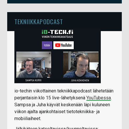
TEKNIIKKAPODCAST
io-techin viikottainen tekniikkapodcast lähetetään
perjantaisin klo 15 live-lähetyksenä
YouTubessa
.
Sampsa ja Juha käyvät keskenään läpi kuluneen
viikon ajalta ajankohtaiset tietotekniikka- ja
mobiiliaiheet.
Jälkikäteen katseltavissa/kuunneltavissa: