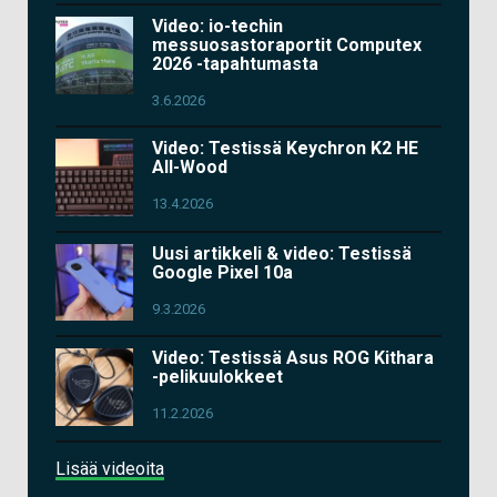
Video: io-techin
messuosastoraportit Computex
2026 -tapahtumasta
3.6.2026
Video: Testissä Keychron K2 HE
All-Wood
13.4.2026
Uusi artikkeli & video: Testissä
Google Pixel 10a
9.3.2026
Video: Testissä Asus ROG Kithara
-pelikuulokkeet
11.2.2026
Lisää videoita