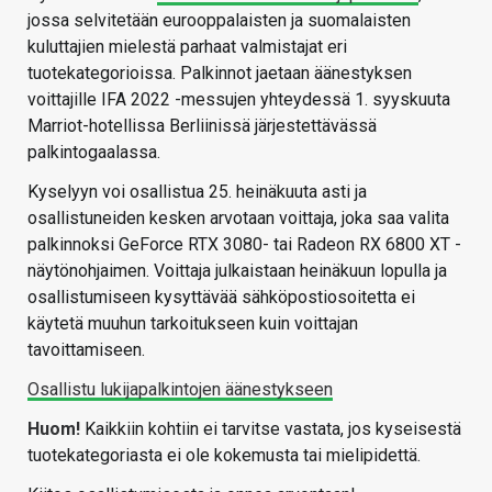
jossa selvitetään eurooppalaisten ja suomalaisten
kuluttajien mielestä parhaat valmistajat eri
tuotekategorioissa. Palkinnot jaetaan äänestyksen
voittajille IFA 2022 -messujen yhteydessä 1. syyskuuta
Marriot-hotellissa Berliinissä järjestettävässä
palkintogaalassa.
Kyselyyn voi osallistua 25. heinäkuuta asti ja
osallistuneiden kesken arvotaan voittaja, joka saa valita
palkinnoksi GeForce RTX 3080- tai Radeon RX 6800 XT -
näytönohjaimen. Voittaja julkaistaan heinäkuun lopulla ja
osallistumiseen kysyttävää sähköpostiosoitetta ei
käytetä muuhun tarkoitukseen kuin voittajan
tavoittamiseen.
Osallistu lukijapalkintojen äänestykseen
Huom!
Kaikkiin kohtiin ei tarvitse vastata, jos kyseisestä
tuotekategoriasta ei ole kokemusta tai mielipidettä.