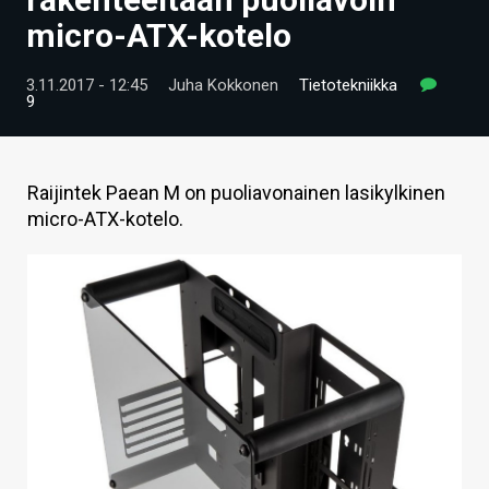
ARTIKKELIT
micro-ATX-kotelo
VIDEOT
3.11.2017 - 12:45
Juha Kokkonen
Tietotekniikka
9
TECHBBS
TIETOA
Raijintek Paean M on puoliavonainen lasikylkinen
HINTA.FI
micro-ATX-kotelo.
KAUPPA
VAIHDA TEEMA
HAKU