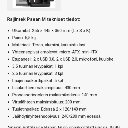
Raijintek Paean M tekniset tiedot:
Ulkomitat: 255 × 445 × 360 mm (L x S x K)
Paino: 5,5 kg
Materiaali: Teräs, alumiini, karkaistu lasi
Yhteensopivat emolevyt: micro-ATX, mini-ITX
Etupaneeli: 2 x USB 3.0, 2 x USB 2.0, mikrofoni, kuuloke
3,5 tuuman levypaikat: 1 kpl
2,5 tuuman levypaikat: 3 kpl
Laajennuskorttipaikat: 5 kpl
Lisäkorttien maksimipituus: 430 mm
Prosessoricoolerin maksimikorkeus: 140 mm
Virtalähteen maksimipituus: 200 mm
Tuuletinpaikat: Edessä 2 x 120/140 mm
Jäähdytinyhteensopivuus: 240/280 mm edessä
Ainakin
Brittilässä Paean M on ennakkotilattavissa
79,99