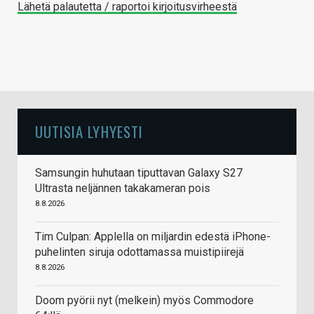
Lähetä palautetta / raportoi kirjoitusvirheestä
UUTISIA LYHYESTI
Samsungin huhutaan tiputtavan Galaxy S27
Ultrasta neljännen takakameran pois
8.8.2026
Tim Culpan: Applella on miljardin edestä iPhone-
puhelinten siruja odottamassa muistipiirejä
8.8.2026
Doom pyörii nyt (melkein) myös Commodore