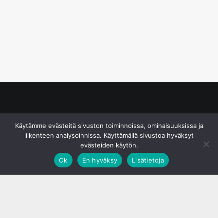
© S&J Media Oy
Käytämme evästeitä sivuston toiminnoissa, ominaisuuksissa ja
liikenteen analysoinnissa. Käyttämällä sivustoa hyväksyt
evästeiden käytön.
Ok
En hyväksy
Lisätietoja
;