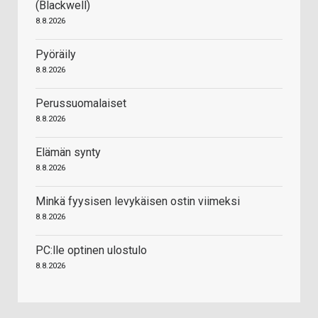
(Blackwell)
8.8.2026
Pyöräily
8.8.2026
Perussuomalaiset
8.8.2026
Elämän synty
8.8.2026
Minkä fyysisen levykäisen ostin viimeksi
8.8.2026
PC:lle optinen ulostulo
8.8.2026