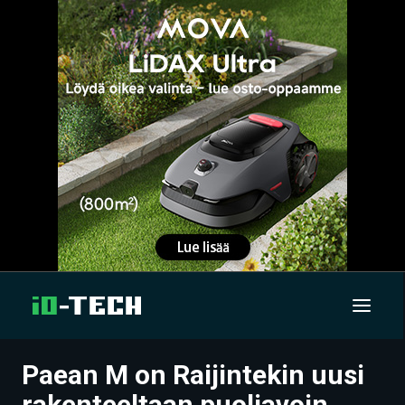
Paean M on Raijintekin uusi
UUTISET
rakenteeltaan puoliavoin