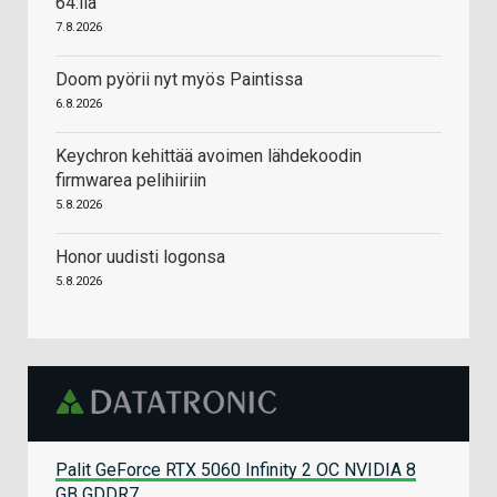
64:llä
7.8.2026
Doom pyörii nyt myös Paintissa
6.8.2026
Keychron kehittää avoimen lähdekoodin
firmwarea pelihiiriin
5.8.2026
Honor uudisti logonsa
5.8.2026
Palit GeForce RTX 5060 Infinity 2 OC NVIDIA 8
GB GDDR7