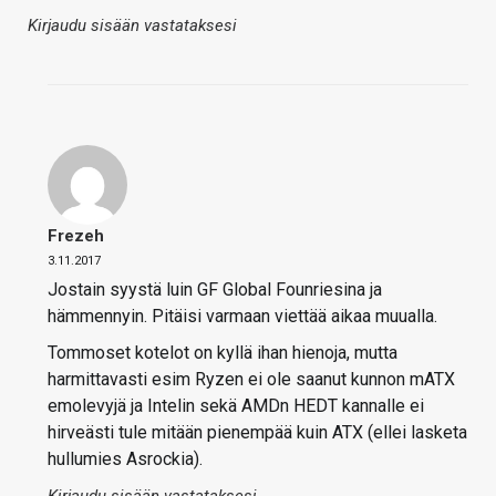
Kirjaudu sisään vastataksesi
Frezeh
3.11.2017
Jostain syystä luin GF Global Founriesina ja
hämmennyin. Pitäisi varmaan viettää aikaa muualla.
Tommoset kotelot on kyllä ihan hienoja, mutta
harmittavasti esim Ryzen ei ole saanut kunnon mATX
emolevyjä ja Intelin sekä AMDn HEDT kannalle ei
hirveästi tule mitään pienempää kuin ATX (ellei lasketa
hullumies Asrockia).
Kirjaudu sisään vastataksesi