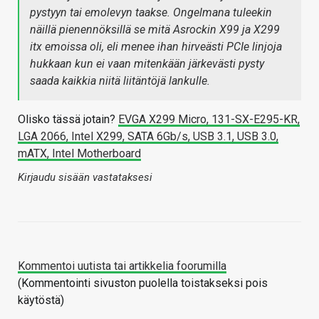
pystyyn tai emolevyn taakse. Ongelmana tuleekin
näillä pienennöksillä se mitä Asrockin X99 ja X299
itx emoissa oli, eli menee ihan hirveästi PCIe linjoja
hukkaan kun ei vaan mitenkään järkevästi pysty
saada kaikkia niitä liitäntöjä lankulle.
Olisko tässä jotain?
EVGA X299 Micro, 131-SX-E295-KR,
LGA 2066, Intel X299, SATA 6Gb/s, USB 3.1, USB 3.0,
mATX, Intel Motherboard
Kirjaudu sisään vastataksesi
Kommentoi uutista tai artikkelia foorumilla
(Kommentointi sivuston puolella toistakseksi pois
käytöstä)