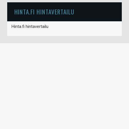
HINTA.FI HINTAVERTAILU
Hinta.fi hintavertailu