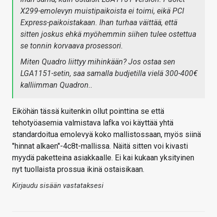
X299-emolevyn muistipaikoista ei toimi, eikä PCI
Express-paikoistakaan. Ihan turhaa väittää, että
sitten joskus ehkä myöhemmin siihen tulee ostettua
se tonnin korvaava prosessori.
Miten Quadro liittyy mihinkään? Jos ostaa sen
LGA1151-setin, saa samalla budjetilla vielä 300-400€
kalliimman Quadron..
Eiköhän tässä kuitenkin ollut pointtina se että
tehotyöasemia valmistava lafka voi käyttää yhtä
standardoitua emolevyä koko mallistossaan, myös siinä
"hinnat alkaen"-4c8t-mallissa. Näitä sitten voi kivasti
myydä paketteina asiakkaalle. Ei kai kukaan yksityinen
nyt tuollaista prossua ikinä ostaisikaan.
Kirjaudu sisään vastataksesi