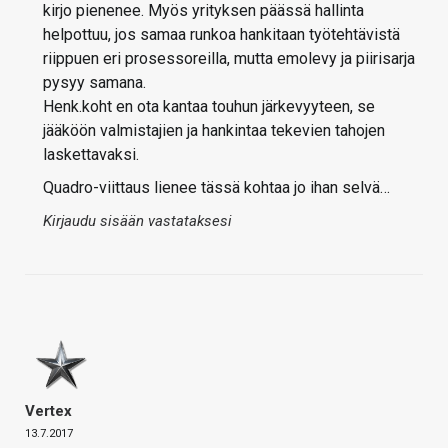
kirjo pienenee. Myös yrityksen päässä hallinta
helpottuu, jos samaa runkoa hankitaan työtehtävistä
riippuen eri prosessoreilla, mutta emolevy ja piirisarja
pysyy samana.
Henk.koht en ota kantaa touhun järkevyyteen, se
jääköön valmistajien ja hankintaa tekevien tahojen
laskettavaksi.
Quadro-viittaus lienee tässä kohtaa jo ihan selvä…
Kirjaudu sisään vastataksesi
Vertex
13.7.2017