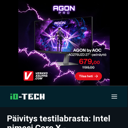
Päivitys testilabrasta: Intel
UUTISET
nimesi Core X -