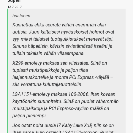
Jupeli
13.7.2017
hsalonen
Kannattaa ehkä seurata vähän enemmän alan
uutisia. Juuri kaltaisesi hyväuskoiset hölmöt ovat
syy, miksi tällaiset tuotejulkistukset menevät läpi.
Sinuna häpeäisin, kävisin sivistämässä itseäni ja
tulisin takaisin vähän viisaampana.
X299-emolevy maksaa sen viisisataa. Siinä on
tuplasti muistipaikkoja ja paljon tilaa
laajennuskorteille ja monta PCI Express -väylää –
siis verrattuna kuluttajatuotteisiin.
LGA1151-emolevy maksaa 100-200€. Ihan kovaan
käyttöönkin suunniteltu. Siinä on puolet vähemmän
muistipaikkoja ja PCI Express-väylien määrä on
paljon pienempi.
Jos ostat noita uusia i7 Kaby Lake X:iä, niin se on
ihan sama, kuin ostaisit LGA1151-version. Puolet