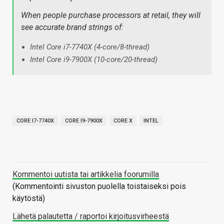
When people purchase processors at retail, they will
see accurate brand strings of:
Intel Core i7-7740X (4-core/8-thread)
Intel Core i9-7900X (10-core/20-thread)
CORE I7-7740X
CORE I9-7900X
CORE X
INTEL
Kommentoi uutista tai artikkelia foorumilla
(Kommentointi sivuston puolella toistaiseksi pois
käytöstä)
Lähetä palautetta / raportoi kirjoitusvirheestä