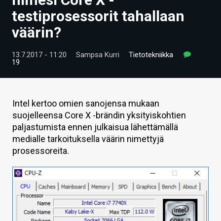
ARTIKKELIT
testiprosessorit tahallaan
väärin?
VIDEOT
TECHBBS
13.7.2017 - 11:20
Sampsa Kurri
Tietotekniikka
19
TIETOA
HINTA.FI
Intel kertoo omien sanojensa mukaan
suojelleensa Core X -brändin yksityiskohtien
KAUPPA
paljastumista ennen julkaisua lähettämällä
VAIHDA TEEMA
medialle tarkoituksella väärin nimettyjä
prosessoreita.
HAKU