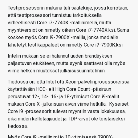
Testiprosessorin mukana tuli saatekirje, jossa kerrotaan,
että testiprosessori tunnistuu tarkoituksella
virheellisesti Core i7-7740
K
-mallinimellä, mutta
myyntiversiot on nimetty oikein Core i7-7740X:ksi. Sama
koskee myös Core i9-7900X -mallia, jonka medialle
lähetetyt testikappaleet on nimetty Core i
7
-7900
K
:ksi
Intelin mukaan se ei halunnut uuden brändäyksen
paljastuvan etukäteen, mutta syynä saattavat olla myös
viime hetken muutokset julkaisusuunnitelmiin.
Tiedossa on, että Intel otti Xeon-palvelinprosessoreissa
käytettävään HCC- eli High Core Count -piisiruun
perustuvat 12-, 14-, 16- ja 18-ytimiset Core i9-mallit
mukaan Core X -julkaisuun aivan viime hetkillä. Kyseiset
Core i9 -prosessorit tulevat myyntiin vasta lokakuussa,
eikä niiden kellotaajuudet ja TDP-arvot ole toistaiseksi
tiedossa.
Myös Core i9 -mallinimi jo 10-ytimisessä 7900X-