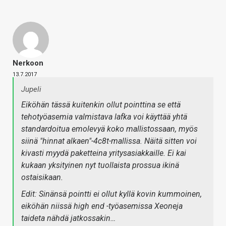
Nerkoon
13.7.2017
Jupeli
Eiköhän tässä kuitenkin ollut pointtina se että
tehotyöasemia valmistava lafka voi käyttää yhtä
standardoitua emolevyä koko mallistossaan, myös
siinä "hinnat alkaen"-4c8t-mallissa. Näitä sitten voi
kivasti myydä paketteina yritysasiakkaille. Ei kai
kukaan yksityinen nyt tuollaista prossua ikinä
ostaisikaan.
Edit: Sinänsä pointti ei ollut kyllä kovin kummoinen,
eiköhän niissä high end -työasemissa Xeoneja
taideta nähdä jatkossakin…