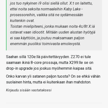
jos tuo nykyinen i9 olisi siellä ollut. X:t on laitettu,
ettei noita sekoita normaaleihin Kaby Lake -
prosessoreihin, vaikka sitä ne sydämessään
kuitenkin ovat.
Toistan mielipiteeni, jonka mukaan noita 4c/8t X:iä
ostavat vaan idiootit. Mitään uuden alustan hyötyjä
ei saa käyttöön, ja joutuu maksamaan paljon
enemmän puoliksi toimivasta emolevystä.
Saahan sillä 120e:llä päivitettävyyden. Z270 ei tule
saamaan ikinä 8-core prossuja, mutta X299:lle se on
drop-in upgrade jos joskus myöhemmin kaipaa sitä.
Onko karvan yli satanen paljon tuosta? On se ehkä vähän
suolainen hinta, mutta ei kuitenkaan ihan mahdoton.
Kirjaudu sisään vastataksesi