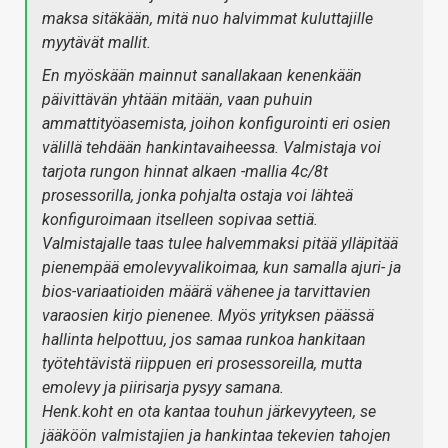
maksa sitäkään, mitä nuo halvimmat kuluttajille
myytävät mallit.
En myöskään mainnut sanallakaan kenenkään
päivittävän yhtään mitään, vaan puhuin
ammattityöasemista, joihon konfigurointi eri osien
välillä tehdään hankintavaiheessa. Valmistaja voi
tarjota rungon hinnat alkaen -mallia 4c/8t
prosessorilla, jonka pohjalta ostaja voi lähteä
konfiguroimaan itselleen sopivaa settiä.
Valmistajalle taas tulee halvemmaksi pitää ylläpitää
pienempää emolevyvalikoimaa, kun samalla ajuri- ja
bios-variaatioiden määrä vähenee ja tarvittavien
varaosien kirjo pienenee. Myös yrityksen päässä
hallinta helpottuu, jos samaa runkoa hankitaan
työtehtävistä riippuen eri prosessoreilla, mutta
emolevy ja piirisarja pysyy samana.
Henk.koht en ota kantaa touhun järkevyyteen, se
jääköön valmistajien ja hankintaa tekevien tahojen