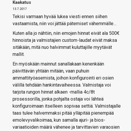
Kaakatus
13.7.2017
Tekisi varmaan hyvää lukea viesti ennen siihen
vastaamista, niin voi jättää pätemiset vähemmälle…
Kuten alla jo nähtiin, niin emojen hinnat eivät ala 500€
hinnoista ja valmistajien custom-laudat eivät maksa
sitäkään, mitä nuo halvimmat kuluttajille myytävät
mallit.
En myöskään mainnut sanallakaan kenenkään
päivittävän yhtään mitään, vaan puhuin
ammattityöasemista, joihon konfigurointi eri osien
välillä tehdään hankintavaiheessa. Valmistaja voi
tarjota rungon hinnat alkaen -mallia 4c/8t
prosessorilla, jonka pohjalta ostaja voi lähteä
konfiguroimaan itselleen sopivaa settiä. Valmistajalle
taas tulee halvemmaksi pitää ylläpitää pienempää
emolevyvalikoimaa, kun samalla ajuri- ja bios-
variaatioiden määrä vähenee ja tarvittavien varaosien