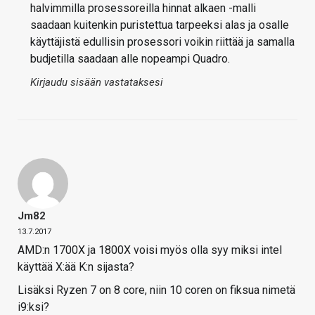
halvimmilla prosessoreilla hinnat alkaen -malli
saadaan kuitenkin puristettua tarpeeksi alas ja osalle
käyttäjistä edullisin prosessori voikin riittää ja samalla
budjetilla saadaan alle nopeampi Quadro.
Kirjaudu sisään vastataksesi
Jm82
13.7.2017
AMD:n 1700X ja 1800X voisi myös olla syy miksi intel
käyttää X:ää K:n sijasta?
Lisäksi Ryzen 7 on 8 core, niin 10 coren on fiksua nimetä
i9:ksi?