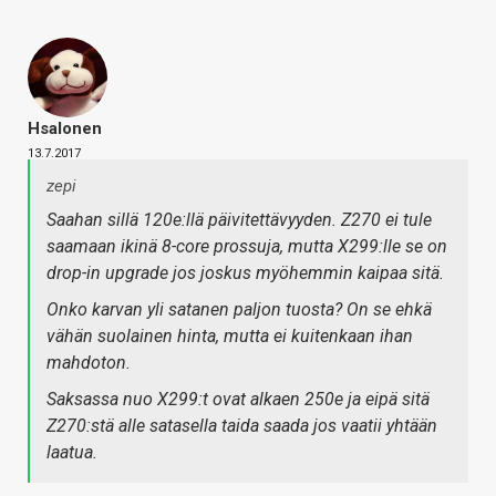
Hsalonen
13.7.2017
zepi
Saahan sillä 120e:llä päivitettävyyden. Z270 ei tule
saamaan ikinä 8-core prossuja, mutta X299:lle se on
drop-in upgrade jos joskus myöhemmin kaipaa sitä.
Onko karvan yli satanen paljon tuosta? On se ehkä
vähän suolainen hinta, mutta ei kuitenkaan ihan
mahdoton.
Saksassa nuo X299:t ovat alkaen 250e ja eipä sitä
Z270:stä alle satasella taida saada jos vaatii yhtään
laatua.