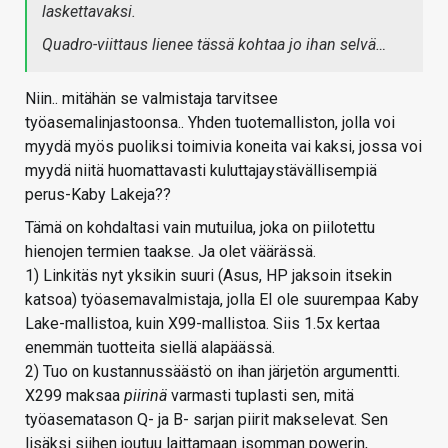
laskettavaksi.
Quadro-viittaus lienee tässä kohtaa jo ihan selvä…
Niin.. mitähän se valmistaja tarvitsee
työasemalinjastoonsa.. Yhden tuotemalliston, jolla voi
myydä myös puoliksi toimivia koneita vai kaksi, jossa voi
myydä niitä huomattavasti kuluttajaystävällisempiä
perus-Kaby Lakeja??
Tämä on kohdaltasi vain mutuilua, joka on piilotettu
hienojen termien taakse. Ja olet väärässä.
1) Linkitäs nyt yksikin suuri (Asus, HP jaksoin itsekin
katsoa) työasemavalmistaja, jolla EI ole suurempaa Kaby
Lake-mallistoa, kuin X99-mallistoa. Siis 1.5x kertaa
enemmän tuotteita siellä alapäässä.
2) Tuo on kustannussäästö on ihan järjetön argumentti.
X299 maksaa
piirinä
varmasti tuplasti sen, mitä
työasematason Q- ja B- sarjan piirit makselevat. Sen
lisäksi siihen joutuu laittamaan isomman powerin,