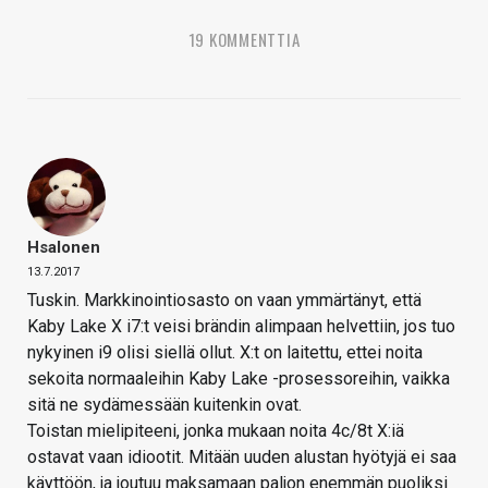
19 KOMMENTTIA
Hsalonen
13.7.2017
Tuskin. Markkinointiosasto on vaan ymmärtänyt, että
Kaby Lake X i7:t veisi brändin alimpaan helvettiin, jos tuo
nykyinen i9 olisi siellä ollut. X:t on laitettu, ettei noita
sekoita normaaleihin Kaby Lake -prosessoreihin, vaikka
sitä ne sydämessään kuitenkin ovat.
Toistan mielipiteeni, jonka mukaan noita 4c/8t X:iä
ostavat vaan idiootit. Mitään uuden alustan hyötyjä ei saa
käyttöön, ja joutuu maksamaan paljon enemmän puoliksi