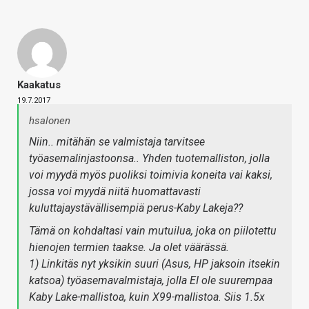
Kaakatus
19.7.2017
hsalonen
Niin.. mitähän se valmistaja tarvitsee
työasemalinjastoonsa.. Yhden tuotemalliston, jolla
voi myydä myös puoliksi toimivia koneita vai kaksi,
jossa voi myydä niitä huomattavasti
kuluttajaystävällisempiä perus-Kaby Lakeja??
Tämä on kohdaltasi vain mutuilua, joka on piilotettu
hienojen termien taakse. Ja olet väärässä.
1) Linkitäs nyt yksikin suuri (Asus, HP jaksoin itsekin
katsoa) työasemavalmistaja, jolla EI ole suurempaa
Kaby Lake-mallistoa, kuin X99-mallistoa. Siis 1.5x