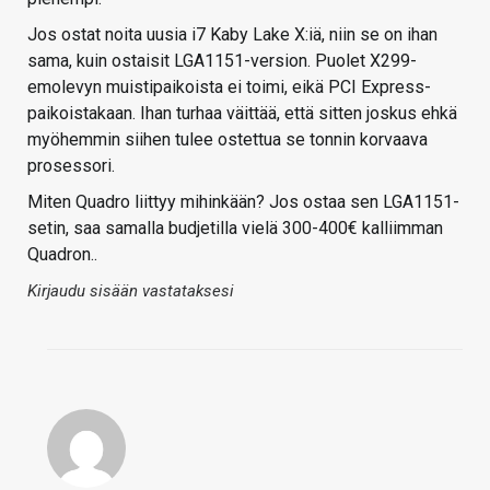
Jos ostat noita uusia i7 Kaby Lake X:iä, niin se on ihan
sama, kuin ostaisit LGA1151-version. Puolet X299-
emolevyn muistipaikoista ei toimi, eikä PCI Express-
paikoistakaan. Ihan turhaa väittää, että sitten joskus ehkä
myöhemmin siihen tulee ostettua se tonnin korvaava
prosessori.
Miten Quadro liittyy mihinkään? Jos ostaa sen LGA1151-
setin, saa samalla budjetilla vielä 300-400€ kalliimman
Quadron..
Kirjaudu sisään vastataksesi