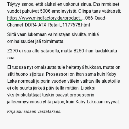
Täytyy sanoa, että aluksi en uskonut sinua. Ensimmäiset
vuodot puhuivat 500€ emolevyistä. Olinpa taas väärässä:
https://www.mindfactory.de/product_
…066-Quad-
Channel-DDR4-ATX-Retail_1177678.html
Siitä vaan lukemaan valmistajan sivuilta, mitkä
ominaisuudet jää toimimatta.
Z270 ei saa alle satasella, mutta B250 ihan laadukkaita
saa.
Ei tuossa nyt omaisuutta tule heitettyä hukkaan, mutta on
silti huono sijoitus. Prosessori on ihan sama kuin Kaby
Lake normaali ja parin vuoden välein vaihtuville alustoille
ei ole suurta järkeä päivitellä mitään. Lisäksi
yksityiskuluttajat tuskin saavat prosessorin
jälleenmyynnissä yhtä paljon, kuin Kaby Lakeaan myyvät.
Kirjaudu sisään vastataksesi