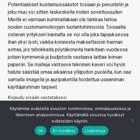
Potentiaaliset kustannussäästöt tosiaan jo perustelin ja
joku muu voi sitten laskeskella niiden soveltuvuuden.
Meillä ei varmaan kummallakaan ole tarkkaa tietoa
noiden customemolevyjen tuotantohinnoista. Toisaalta
ostavan yrityksen kannalta se voi olla joka tapauksessa
ihan yksi lysti, vaikka koneesta maksettaisiin hieman
extraa, jos tehokkaita pöytäkoneita hankitaan vuodessa
joitain kymmeniä ja budjetista vastaava laittaa leiman
paperiin. Se malleja valitseva tekninen kaveri voi hyvin
haluta säästää omaa aikaansa ylläpidon puolelta, kun saa
samalla imagella ja ajuripaketilla hoidettua useamman
käyttäjäryhmän tarpeet.
Kirjaudu sisään vastataksesi
Käytämme evästeitä sivuston toiminnoissa, ominaisuuksissa ja
liikenteen analysoinnissa. Käyttämällä sivustoa hyväksyt
evästeiden käytön.
Ok
En hyväksy
Lisätietoja