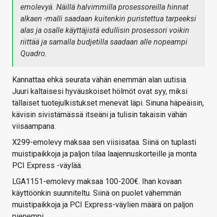
emolevyä. Näillä halvimmilla prosessoreilla hinnat
alkaen -malli saadaan kuitenkin puristettua tarpeeksi
alas ja osalle käyttäjistä edullisin prosessori voikin
riittää ja samalla budjetilla saadaan alle nopeampi
Quadro.
Kannattaa ehkä seurata vähän enemmän alan uutisia.
Juuri kaltaisesi hyväuskoiset hölmöt ovat syy, miksi
tällaiset tuotejulkistukset menevät läpi. Sinuna häpeäisin,
kävisin sivistämässä itseäni ja tulisin takaisin vähän
viisaampana.
X299-emolevy maksaa sen viisisataa. Siinä on tuplasti
muistipaikkoja ja paljon tilaa laajennuskorteille ja monta
PCI Express -väylää.
LGA1151-emolevy maksaa 100-200€. Ihan kovaan
käyttöönkin suunniteltu. Siinä on puolet vähemmän
muistipaikkoja ja PCI Express-väylien määrä on paljon
pienempi.