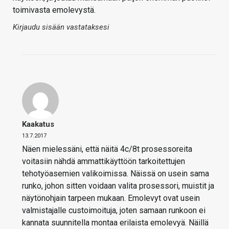
toimivasta emolevystä.
Kirjaudu sisään vastataksesi
Kaakatus
13.7.2017
Näen mielessäni, että näitä 4c/8t prosessoreita
voitasiin nähdä ammattikäyttöön tarkoitettujen
tehotyöasemien valikoimissa. Näissä on usein sama
runko, johon sitten voidaan valita prosessori, muistit ja
näytönohjain tarpeen mukaan. Emolevyt ovat usein
valmistajalle custoimoituja, joten samaan runkoon ei
kannata suunnitella montaa erilaista emolevyä. Näillä