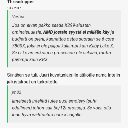
Threadripper
13.7.2017
Vertex
Jos on aivan pakko saada X299-alustan
ominaisuuksia,
AMD jostain syystä ei millään käy
ja
budjetti on pieni, kannattaa ostaa suoraan se 6-core
7800X, joka ei ole paljoa kalliimpi kuin Kaby Lake X.
Se ei kovin erikoinen prosessori ole sekään, mutta
parempi kuin KBX.
Siinähän se tuli. Juuri kuvatunlaisille ääliöille nämä Intelin
julkistukset on tarkoitettu.
jm82
Ilmeisesti inteliltä tulee uusi emolevy (suht
edullinen) johon saa 6c/12t prossuja. Se voisi olla
ihan hyvä vaihtoehto core x sarjalle.