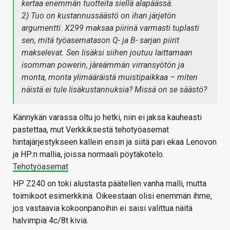
kertaa enemmän tuotteita siellä alapäässä.
2) Tuo on kustannussäästö on ihan järjetön
argumentti. X299 maksaa
piirinä
varmasti tuplasti
sen, mitä työasematason Q- ja B- sarjan piirit
makselevat. Sen lisäksi siihen joutuu laittamaan
isomman powerin, järeämmän virransyötön ja
monta, monta ylimääräistä muistipaikkaa – miten
näistä ei tule lisäkustannuksia? Missä on se säästö?
Kännykän varassa oltu jo hetki, niin ei jaksa kauheasti
pastettaa, mut Verkkiksestä tehotyöasemat
hintajärjestykseen kallein ensin ja siitä pari ekaa Lenovon
ja HP:n mallia, joissa normaali pöytäkotelo.
Tehotyöasemat
HP Z240 on toki alustasta päätellen vanha malli, mutta
toimikoot esimerkkinä. Oikeestaan olisi enemmän ihme,
jos vastaavia kokoonpanoihin ei saisi valittua näitä
halvimpia 4c/8t kiviä.