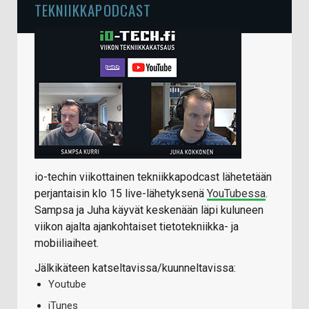
TEKNIIKKAPODCAST
io-techin viikottainen tekniikkapodcast lähetetään
perjantaisin klo 15 live-lähetyksenä
YouTubessa
.
Sampsa ja Juha käyvät keskenään läpi kuluneen
viikon ajalta ajankohtaiset tietotekniikka- ja
mobiiliaiheet.
Jälkikäteen katseltavissa/kuunneltavissa:
Youtube
iTunes