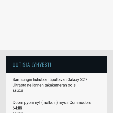
UUTISIA LYHYESTI
Samsungin huhutaan tiputtavan Galaxy S27
Ultrasta neljännen takakameran pois
8.8.2026
Doom pyörii nyt (melkein) myös Commodore
64:llä