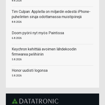
8.8.2026
Tim Culpan: Applella on miljardin edestä iPhone-
puhelinten siruja odottamassa muistipiirejä
8.8.2026
Doom pyörii nyt myös Paintissa
6.8.2026
Keychron kehittää avoimen lähdekoodin
firmwarea pelihiiriin
5.8.2026
Honor uudisti logonsa
5.8.2026