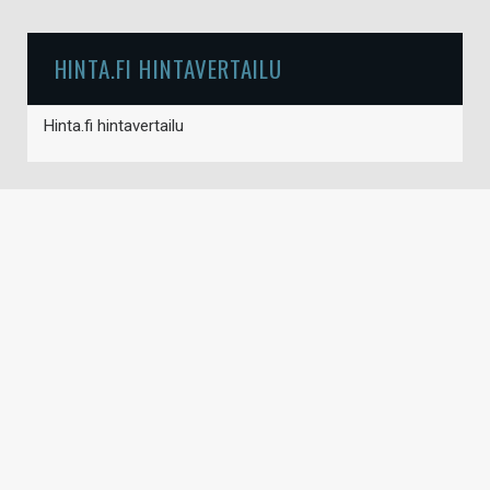
HINTA.FI HINTAVERTAILU
Hinta.fi hintavertailu