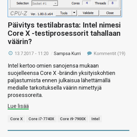
Päivitys testilabrasta: Intel nimesi
Core X -testiprosessorit tahallaan
väärin?
13.7.2017 - 11:20
/
Sampsa Kurri
Kommentit (19)
Intel kertoo omien sanojensa mukaan
suojelleensa Core X -brändin yksityiskohtien
paljastumista ennen julkaisua lähettämällä
medialle tarkoituksella väärin nimettyjä
prosessoreita.
Lue lisää
Core X
Core i7-7740X
Core i9-7900X
Intel