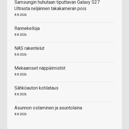
Samsungin huhutaan tiputtavan Galaxy S27
Ultrasta neljännen takakameran pois
8.8.2026
Rannekelloja
8.8.2026
NAS rakentelut
8.8.2026
Mekaaniset näppäimistöt
8.8.2026
Sähköauton kotilataus
8.8.2026
Asunnon ostaminen ja asuntolaina
8.8.2026