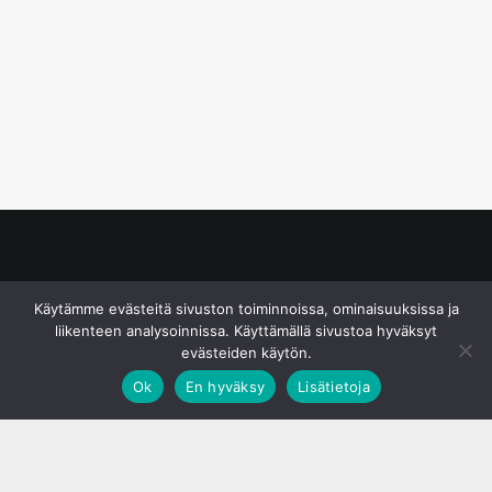
© S&J Media Oy
Käytämme evästeitä sivuston toiminnoissa, ominaisuuksissa ja
liikenteen analysoinnissa. Käyttämällä sivustoa hyväksyt
evästeiden käytön.
Ok
En hyväksy
Lisätietoja
;