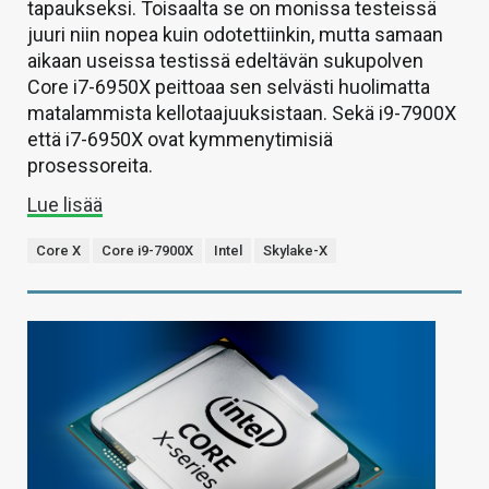
tapaukseksi. Toisaalta se on monissa testeissä
juuri niin nopea kuin odotettiinkin, mutta samaan
aikaan useissa testissä edeltävän sukupolven
Core i7-6950X peittoaa sen selvästi huolimatta
matalammista kellotaajuuksistaan. Sekä i9-7900X
että i7-6950X ovat kymmenytimisiä
prosessoreita.
Lue lisää
Core X
Core i9-7900X
Intel
Skylake-X