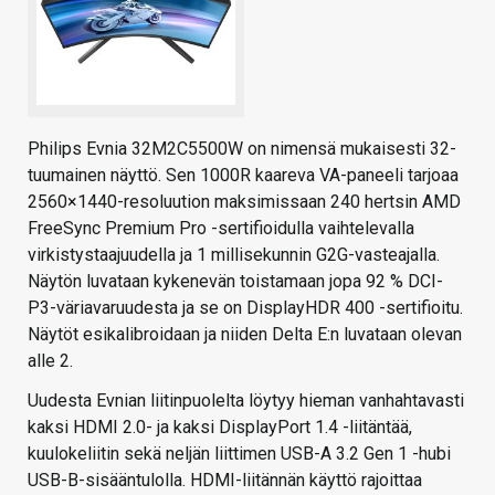
Philips Evnia 32M2C5500W on nimensä mukaisesti 32-
tuumainen näyttö. Sen 1000R kaareva VA-paneeli tarjoaa
2560×1440-resoluution maksimissaan 240 hertsin AMD
FreeSync Premium Pro -sertifioidulla vaihtelevalla
virkistystaajuudella ja 1 millisekunnin G2G-vasteajalla.
Näytön luvataan kykenevän toistamaan jopa 92 % DCI-
P3-väriavaruudesta ja se on DisplayHDR 400 -sertifioitu.
Näytöt esikalibroidaan ja niiden Delta E:n luvataan olevan
alle 2.
Uudesta Evnian liitinpuolelta löytyy hieman vanhahtavasti
kaksi HDMI 2.0- ja kaksi DisplayPort 1.4 -liitäntää,
kuulokeliitin sekä neljän liittimen USB-A 3.2 Gen 1 -hubi
USB-B-sisääntulolla. HDMI-liitännän käyttö rajoittaa