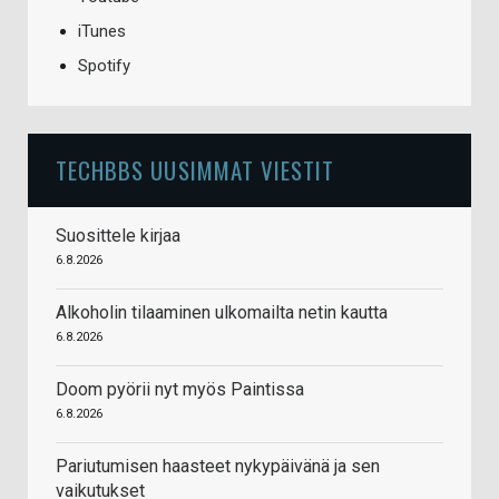
iTunes
Spotify
TECHBBS UUSIMMAT VIESTIT
Suosittele kirjaa
6.8.2026
Alkoholin tilaaminen ulkomailta netin kautta
6.8.2026
Doom pyörii nyt myös Paintissa
6.8.2026
Pariutumisen haasteet nykypäivänä ja sen
vaikutukset