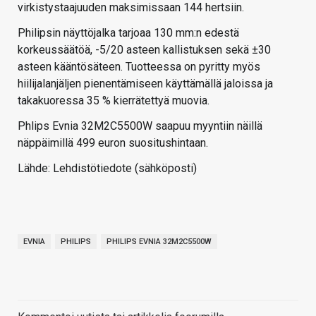
virkistystaajuuden maksimissaan 144 hertsiin.
Philipsin näyttöjalka tarjoaa 130 mm:n edestä
korkeussäätöä, -5/20 asteen kallistuksen sekä ±30
asteen kääntösäteen. Tuotteessa on pyritty myös
hiilijalanjäljen pienentämiseen käyttämällä jaloissa ja
takakuoressa 35 % kierrätettyä muovia.
Phlips Evnia 32M2C5500W saapuu myyntiin näillä
näppäimillä 499 euron suositushintaan.
Lähde: Lehdistötiedote (sähköposti)
EVNIA
PHILIPS
PHILIPS EVNIA 32M2C5500W