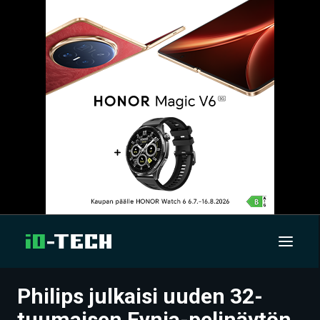
Philips julkaisi uuden 32-
UUTISET
tuumaisen Evnia-pelinäytön