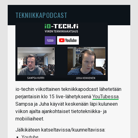
TEKNIIKKAPODCAST
io-techin viikottainen tekniikkapodcast lähetetään
perjantaisin klo 15 live-lähetyksenä
YouTubessa
.
Sampsa ja Juha käyvät keskenään läpi kuluneen
viikon ajalta ajankohtaiset tietotekniikka- ja
mobiiliaiheet.
Jälkikäteen katseltavissa/kuunneltavissa:
Youtube