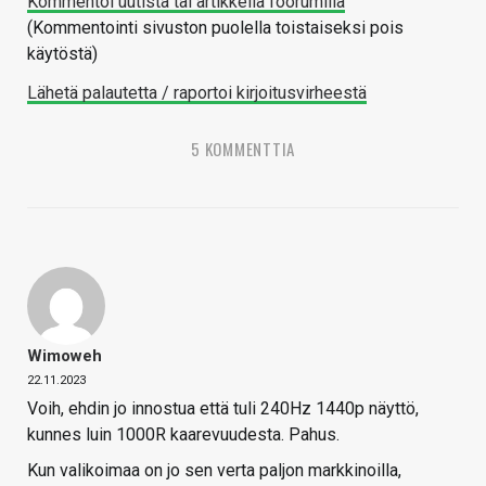
Kommentoi uutista tai artikkelia foorumilla
(Kommentointi sivuston puolella toistaiseksi pois
käytöstä)
Lähetä palautetta / raportoi kirjoitusvirheestä
5 KOMMENTTIA
Wimoweh
22.11.2023
Voih, ehdin jo innostua että tuli 240Hz 1440p näyttö,
kunnes luin 1000R kaarevuudesta. Pahus.
Kun valikoimaa on jo sen verta paljon markkinoilla,