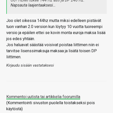
Öö? HDMI tukee 144 Hz asti ja DP 240 Hz.
Napsauta laajentaaksesi…
Joo olet oikessa 144hz mutta miksi edelleen pistävät
tuon vanhan 2.0 version kun löytyy 10 vuotta tuoreempi
versio ja epäilen ettei se kovin monta euroja maksa lisää
jos edes yhtään.
Jos haluavat säästää voisivat poistaa liittimen niin ei
tarvitse lisenssimaksuja maksaa ja lisätä toisen DP
liittimen.
Kirjaudu sisään vastataksesi
Kommentoi uutista tai artikkelia foorumilla
(Kommentointi sivuston puolella toistakseksi pois
käytöstä)