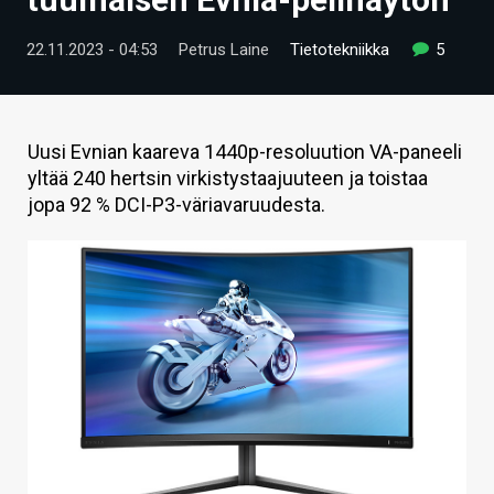
ARTIKKELIT
22.11.2023 - 04:53
Petrus Laine
Tietotekniikka
5
VIDEOT
TECHBBS
Uusi Evnian kaareva 1440p-resoluution VA-paneeli
TIETOA
yltää 240 hertsin virkistystaajuuteen ja toistaa
jopa 92 % DCI-P3-väriavaruudesta.
HINTA.FI
KAUPPA
VAIHDA TEEMA
HAKU