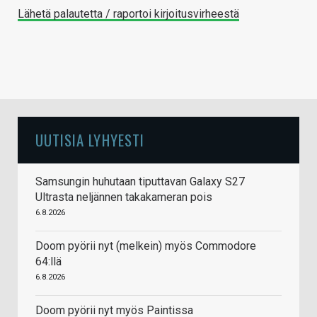
Lähetä palautetta / raportoi kirjoitusvirheestä
UUTISIA LYHYESTI
Samsungin huhutaan tiputtavan Galaxy S27
Ultrasta neljännen takakameran pois
6.8.2026
Doom pyörii nyt (melkein) myös Commodore
64:llä
6.8.2026
Doom pyörii nyt myös Paintissa