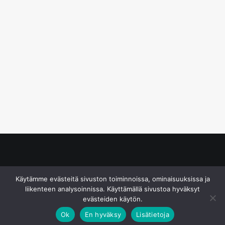
© S&J Media Oy
Käytämme evästeitä sivuston toiminnoissa, ominaisuuksissa ja
liikenteen analysoinnissa. Käyttämällä sivustoa hyväksyt
evästeiden käytön.
Ok
En hyväksy
Lisätietoja