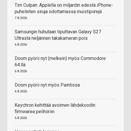
Tim Culpan: Applella on miljardin edestä iPhone-
puhelinten siruja odottamassa muistipiirejä
7.8.2026
Samsungin huhutaan tiputtavan Galaxy S27
Ultrasta neljännen takakameran pois
6.8.2026
Doom pyörii nyt (melkein) myös Commodore
64:llä
6.8.2026
Doom pyörii nyt myös Paintissa
6.8.2026
Keychron kehittää avoimen lähdekoodin
firmwarea pelihiiriin
5.8.2026