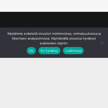
© S&J Media Oy
Käytämme evästeitä sivuston toiminnoissa, ominaisuuksissa ja
liikenteen analysoinnissa. Käyttämällä sivustoa hyväksyt
evästeiden käytön.
Ok
En hyväksy
Lisätietoja
;