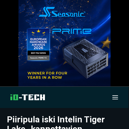
Piiripula iski Intelin Tiger
UUTISET
Lake -kannettavien