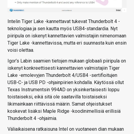
Intelin Tiger Lake -kannettavat tukevat Thunderbolt 4 -
teknologiaa ja sen kautta myös USB4-standardia. Nyt
piiripula on iskenyt kannettavien valmistajiin nimenomaan
Tiger Lake -kannettavissa, mutta eri suunnasta kuin ensin
voisi olettaa.
Igor’s Labin saamien tietojen mukaan globaali piiripula on
iskenyt konkreettisesti kannettavien valmistajiin Tiger
Lake -emolevyjen Thunderbolt 4/USB4 -sertifioitujen
USB-C- ja USB PD -ohjainpiirien kohdalla. Käytössä ollut
Texas Instrumentsin 994AD on yksinkertaisesti loppu
toistaiseksi, eikä sitä ole saatavilla toistaiseksi
likimainkaan riittävissä määrin. Samat ohjeistukset
koskevat lisäksi Maple Ridge -koodinimellisiä erillisiä
Thunderbolt 4 -ohjaimia.
Väliaikaisena ratkaisuna Intel on vuotaneen dian mukaan