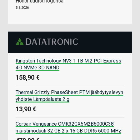
Honor uudisti logonsa
5.8.2026
Kingston Technology NV3 1 TB M.2 PCI Express
4.0 NVMe 3D NAND
158,90 €
Thermal Grizzly PhaseSheet PTM jäähdytyslevyn
yhdiste Lämpöalusta 2 g
13,90 €
Corsair Vengeance CMK32GX5M2B6000C38
muistimoduuli 32 GB 2 x 16 GB DDR5 6000 MHz