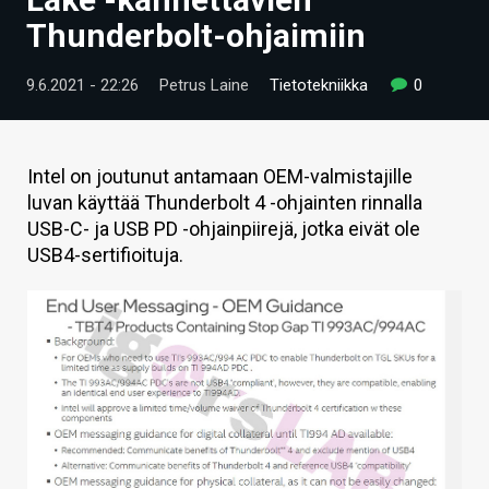
ARTIKKELIT
Thunderbolt-ohjaimiin
VIDEOT
9.6.2021 - 22:26
Petrus Laine
Tietotekniikka
0
TECHBBS
TIETOA
Intel on joutunut antamaan OEM-valmistajille
luvan käyttää Thunderbolt 4 -ohjainten rinnalla
HINTA.FI
USB-C- ja USB PD -ohjainpiirejä, jotka eivät ole
USB4-sertifioituja.
KAUPPA
VAIHDA TEEMA
HAKU