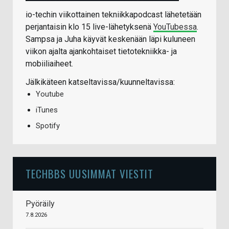
io-techin viikottainen tekniikkapodcast lähetetään
perjantaisin klo 15 live-lähetyksenä
YouTubessa
.
Sampsa ja Juha käyvät keskenään läpi kuluneen
viikon ajalta ajankohtaiset tietotekniikka- ja
mobiiliaiheet.
Jälkikäteen katseltavissa/kuunneltavissa:
Youtube
iTunes
Spotify
TECHBBS UUSIMMAT VIESTIT
Pyöräily
7.8.2026