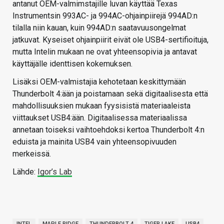
antanut OEM-valmimstajille luvan käyttää Texas
Instrumentsin 993AC- ja 994AC-ohjainpiirejä 994AD:n
tilalla niin kauan, kuin 994AD:n saatavuusongelmat
jatkuvat. Kyseiset ohjainpiirit eivät ole USB4-sertifioituja,
mutta Intelin mukaan ne ovat yhteensopivia ja antavat
käyttäjälle identtisen kokemuksen.
Lisäksi OEM-valmistajia kehotetaan keskittymään
Thunderbolt 4:ään ja poistamaan sekä digitaalisesta että
mahdollisuuksien mukaan fyysisistä materiaaleista
viittaukset USB4:ään. Digitaalisessa materiaalissa
annetaan toiseksi vaihtoehdoksi kertoa Thunderbolt 4:n
eduista ja mainita USB4 vain yhteensopivuuden
merkeissä.
Lähde:
Igor’s Lab
INTEL
MAPLE RIDGE
THUNDERBOLT 4
TIGER LAKE
USB4