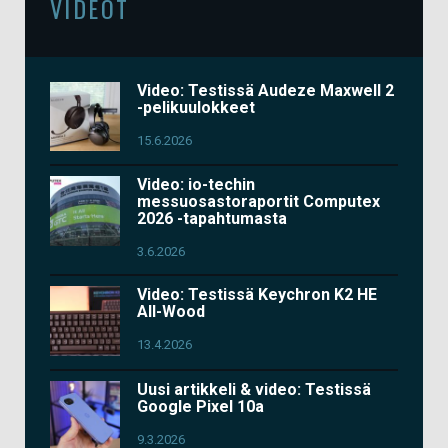
VIDEOT
Video: Testissä Audeze Maxwell 2
-pelikuulokkeet
15.6.2026
Video: io-techin
messuosastoraportit Computex
2026 -tapahtumasta
3.6.2026
Video: Testissä Keychron K2 HE
All-Wood
13.4.2026
Uusi artikkeli & video: Testissä
Google Pixel 10a
9.3.2026