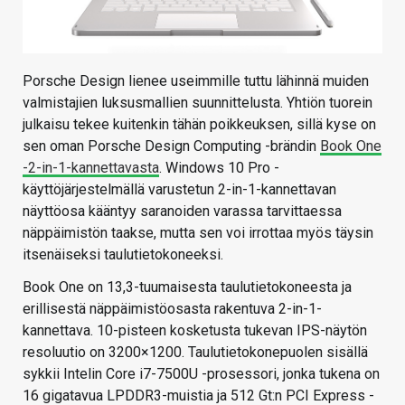
Porsche Design lienee useimmille tuttu lähinnä muiden
valmistajien luksusmallien suunnittelusta. Yhtiön tuorein
julkaisu tekee kuitenkin tähän poikkeuksen, sillä kyse on
sen oman Porsche Design Computing -brändin
Book One
-2-in-1-kannettavasta
. Windows 10 Pro -
käyttöjärjestelmällä varustetun 2-in-1-kannettavan
näyttöosa kääntyy saranoiden varassa tarvittaessa
näppäimistön taakse, mutta sen voi irrottaa myös täysin
itsenäiseksi taulutietokoneeksi.
Book One on 13,3-tuumaisesta taulutietokoneesta ja
erillisestä näppäimistöosasta rakentuva 2-in-1-
kannettava. 10-pisteen kosketusta tukevan IPS-näytön
resoluutio on 3200×1200. Taulutietokonepuolen sisällä
sykkii Intelin Core i7-7500U -prosessori, jonka tukena on
16 gigatavua LPDDR3-muistia ja 512 Gt:n PCI Express -