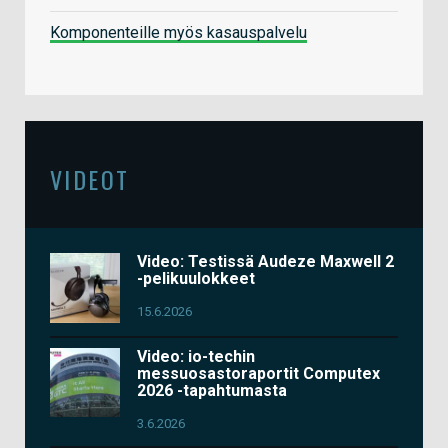
Komponenteille myös kasauspalvelu
VIDEOT
Video: Testissä Audeze Maxwell 2
-pelikuulokkeet
15.6.2026
Video: io-techin
messuosastoraportit Computex
2026 -tapahtumasta
3.6.2026