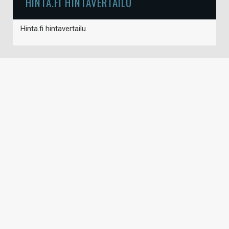
HINTA.FI HINTAVERTAILU
Hinta.fi hintavertailu