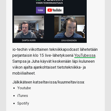
io-techin viikottainen tekniikkapodcast lähetetään
perjantaisin klo 15 live-lähetyksenä
YouTubessa
.
Sampsa ja Juha käyvät keskenään läpi kuluneen
viikon ajalta ajankohtaiset tietotekniikka- ja
mobiiliaiheet.
Jälkikäteen katseltavissa/kuunneltavissa:
Youtube
iTunes
Spotify