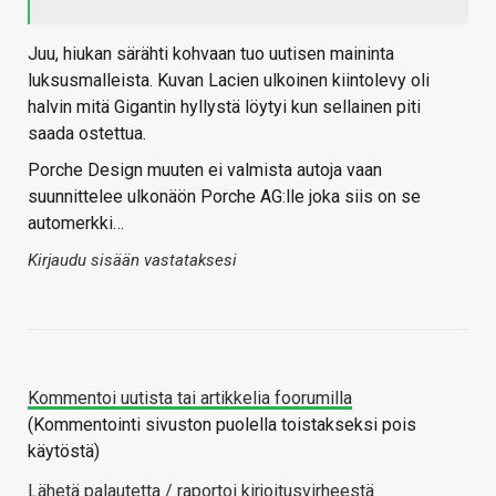
Juu, hiukan särähti kohvaan tuo uutisen maininta
luksusmalleista. Kuvan Lacien ulkoinen kiintolevy oli
halvin mitä Gigantin hyllystä löytyi kun sellainen piti
saada ostettua.
Porche Design muuten ei valmista autoja vaan
suunnittelee ulkonäön Porche AG:lle joka siis on se
automerkki…
Kirjaudu sisään vastataksesi
Kommentoi uutista tai artikkelia foorumilla
(Kommentointi sivuston puolella toistakseksi pois
käytöstä)
Lähetä palautetta / raportoi kirjoitusvirheestä