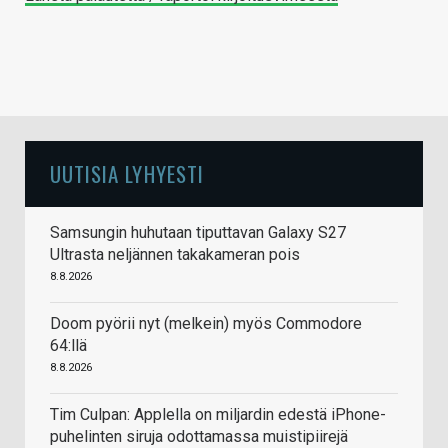
UUTISIA LYHYESTI
Samsungin huhutaan tiputtavan Galaxy S27
Ultrasta neljännen takakameran pois
8.8.2026
Doom pyörii nyt (melkein) myös Commodore
64:llä
8.8.2026
Tim Culpan: Applella on miljardin edestä iPhone-
puhelinten siruja odottamassa muistipiirejä