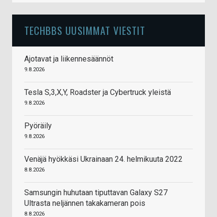
TECHBBS UUSIMMAT VIESTIT
Ajotavat ja liikennesäännöt
9.8.2026
Tesla S,3,X,Y, Roadster ja Cybertruck yleistä
9.8.2026
Pyöräily
9.8.2026
Venäjä hyökkäsi Ukrainaan 24. helmikuuta 2022
8.8.2026
Samsungin huhutaan tiputtavan Galaxy S27
Ultrasta neljännen takakameran pois
8.8.2026