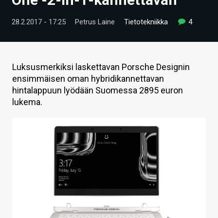
ARTIKKELIT
28.2.2017 - 17:25
Petrus Laine
Tietotekniikka
4
VIDEOT
TECHBBS
Luksusmerkiksi laskettavan Porsche Designin
TIETOA
ensimmäisen oman hybridikannettavan
hintalappuun lyödään Suomessa 2895 euron
HINTA.FI
lukema.
KAUPPA
VAIHDA TEEMA
HAKU