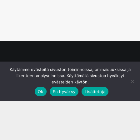
© S&J Media Oy
Käytämme evästeitä sivuston toiminnoissa, ominaisuuksissa ja
liikenteen analysoinnissa. Käyttämällä sivustoa hyväksyt
evästeiden käytön.
Ok
En hyväksy
Lisätietoja
;