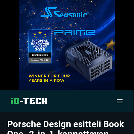
Porsche Design esitteli Book
UUTISET
One -2-in-1-kannettavan