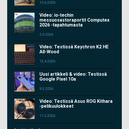
15.6.2026
Video: io-techin
messuosastoraportit Computex
2026 -tapahtumasta
3.6.2026
Video: Testissä Keychron K2 HE
All-Wood
13.4.2026
Uusi artikkeli & video: Testissä
Google Pixel 10a
9.3.2026
Video: Testissä Asus ROG Kithara
-pelikuulokkeet
11.2.2026