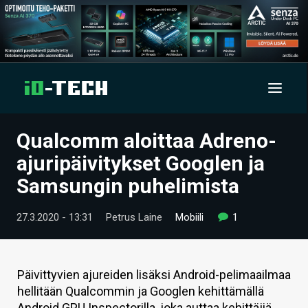
Qualcomm aloittaa Adreno-
UUTISET
ajuripäivitykset Googlen ja
ARTIKKELIT
Samsungin puhelimista
VIDEOT
27.3.2020 - 13:31
Petrus Laine
Mobiili
1
TECHBBS
TIETOA
Päivittyvien ajureiden lisäksi Android-pelimaailmaa
hellitään Qualcommin ja Googlen kehittämällä
HINTA.FI
Android GPU Inspectorilla, joka auttaa kehittäjiä