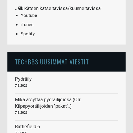
Jälkikäteen katseltavissa/kuunneltavissa:
Youtube
iTunes
Spotify
TECHBBS UUSIMMAT VIESTIT
Pyöräily
7.8.2026
Mikä ärsyttää pyöräilijöissä (Oli:
Kilpapyöräilijöiden "pakat"..)
7.8.2026
Battlefield 6