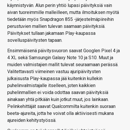
käynnistyvän. Alun perin yhtiö lupasi päivityksiä vain
aivan tuoreimmille malleilleen, mutta ilmoituksen myötä
tiedetään myös Snapdragon 855 -järjestelmäpiireihin
perustuvien mallien tulevan saamaan päivityksiä.
Päivitykset tullaan jakamaan Play-kaupassa
sovelluspäivitysten tapaan.
Ensimmäisenä päivitysvuoron saavat Googlen Pixel 4 ja
4 XL sekä Samsungin Galaxy Note 10 ja S10. Muut ja
muiden valmistajien mallit tulevat seuraamaan perässä.
Valitettavasti viimeinen vastuu ajuripäivitysten
julkaisusta Play-kaupassa jää kuitenkin kullekin
puhelinvalmistajalle itselleen, joten kaikkien
puhelinmallien ei voida odottaa saavan päivityksiä
ainakaan yhtä pitkään kuin jotkut muut, jos lainkaan.
Pelinkehittäjät saavat Qualcommilta kuitenkin suoraan
beeta-ajureita, jotta he voivat olla aktiivisesti mukana
ajureiden kehitystyössä.