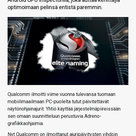
optimoimaan pelinsä entistä paremmin.
KAUPPA
VAIHDA TEEMA
HAKU
Qualcomm ilmoitti viime vuonna tulevansa tuomaan
mobiilimaailmaan PC-puolelta tutut päivitettävät
näytönohjainajurit. Yhtiö käyttää järjestelmäpiireissään
sen omaan suunnitteluun perustuvia Adreno-
grafiikkaohjaimia.
Nyt Qualcomm on ilmoittanut ajuripäivitysten vihdoin