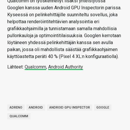
Qualcomm on työskennellyt lisäksi yhteistyössä
Googlen kanssa uuden Android GPU Inspectorin parissa.
Kyseessä on pelinkehittäjille suunniteltu sovellus, joka
helpottaa renderöintitehtävien analysointia eri
grafiikkaohjaimilla ja tunnistamaan samalla mahdollisia
pullonkauloja ja optimointitilaisuuksia. Googlen kerrotaan
löytäneen yhdessä pelinkehittäjän kanssa sen avulla
paikan, jossa oli mahdollista säästää grafiikkaohjaimen
käyttöastetta peräti 40 % (Pixel 4 XL:n konfiguraatiolla).
Lähteet:
Qualcomm
,
Android Authority
ADRENO
ANDROID
ANDROID GPU INSPECTOR
GOOGLE
QUALCOMM