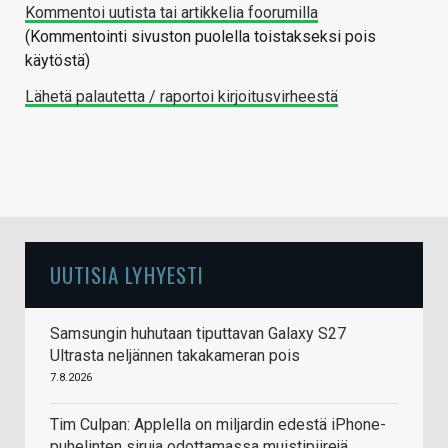
Kommentoi uutista tai artikkelia foorumilla
(Kommentointi sivuston puolella toistakseksi pois
käytöstä)
Lähetä palautetta / raportoi kirjoitusvirheestä
UUTISIA LYHYESTI
Samsungin huhutaan tiputtavan Galaxy S27
Ultrasta neljännen takakameran pois
7.8.2026
Tim Culpan: Applella on miljardin edestä iPhone-
puhelinten siruja odottamassa muistipiirejä