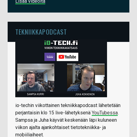
Lisää videoita
TEKNIIKKAPODCAST
io-techin viikottainen tekniikkapodcast lähetetään
perjantaisin klo 15 live-lähetyksenä
YouTubessa
.
Sampsa ja Juha käyvät keskenään läpi kuluneen
viikon ajalta ajankohtaiset tietotekniikka- ja
mobiiliaiheet.