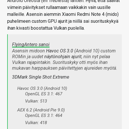
Android Oreosta (eli Treblestä) lähtien
. Hyvä, että saavat
viimein päivitykset rullaamaan vaikkakin vain uusille
malleille. Asensin aiemmin Xiaomi Redmi Note 4 (mido)
puhelimeen custom GPU ajurit ja niillä sai suorituskykyä
ihan kivasti boostattua Vulkan puolella.
FlyingAntero sanoi
Asensin midoon
Havoc OS 3.0
(Android 10) custom
ROMin ja uudet
näytönohjain ajurit
, niin nyt pelaa
Vulkan rajapintakin. Suorituskyky otti myös ihan
mukavan harppauksen päivitettyjen ajureiden myötä.
3DMark Single Shot Extreme
Havoc OS 3.0 (Android 10)
OpenGL ES 3.1: 467
Vulkan: 513
AEX 6.2 (Android Pie 9.0)
OpenGL ES 3.1: 464
Vulkan: 418