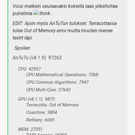
Voisi melkein seuraavaksi kokeilla taas ylikellottaa
puhelinta
.
EDIT: Ajoin myös AnTuTun tulokset. Terracottassa
tulee Out of Memory error mutta muuten menee
testit läpi.
Spoileri
AnTuTu (v8.1.9): 97262
CPU: 42957
CPU Mathematical Operations: 7368
CPU Common Algorithms: 7947
CPU Multi-Core: 27642
GPU (v8.1.1): 9873
Terracotta: Out of Memory
Coastline: 3804
Refinery: 6069
MEM: 27051
RAM Access: 16969