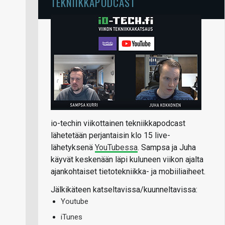
TEKNIIKKAPODCAST
io-techin viikottainen tekniikkapodcast
lähetetään perjantaisin klo 15 live-
lähetyksenä
YouTubessa
. Sampsa ja Juha
käyvät keskenään läpi kuluneen viikon ajalta
ajankohtaiset tietotekniikka- ja mobiiliaiheet.
Jälkikäteen katseltavissa/kuunneltavissa:
Youtube
iTunes