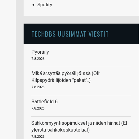
Spotify
TECHBBS UUSIMMAT VIESTIT
Pyöräily
7.8.2026
Mikä ärsyttää pyöräilijöissä (Oli:
Kilpapyöräilijöiden "pakat"..)
7.8.2026
Battlefield 6
7.8.2026
Sähkönmyyntisopimukset ja niiden hinnat (EI
yleistä sähkökeskustelua!)
7.8.2026