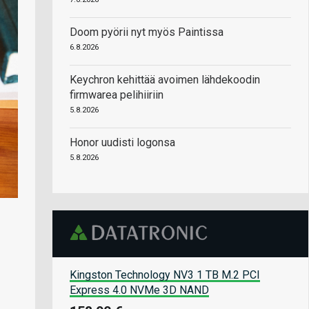
Doom pyörii nyt myös Paintissa
6.8.2026
Keychron kehittää avoimen lähdekoodin
firmwarea pelihiiriin
5.8.2026
Honor uudisti logonsa
5.8.2026
Kingston Technology NV3 1 TB M.2 PCI
Express 4.0 NVMe 3D NAND