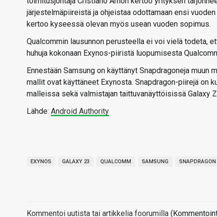
toimitusjohtaja Cristiano Amon kertoo yrityksen tarjonn
järjestelmäpiireistä ja ohjeistaa odottamaan ensi vuoden 
kertoo kyseessä olevan myös usean vuoden sopimus.
Qualcommin lausunnon perusteella ei voi vielä todeta, et
huhuja kokonaan Exynos-piiristä luopumisesta Qualcommi
Ennestään Samsung on käyttänyt Snapdragoneja muun mua
mallit ovat käyttäneet Exynosta. Snapdragon-piirejä on 
malleissa sekä valmistajan taittuvanäyttöisissä Galaxy Z
Lähde:
Android Authority
EXYNOS
GALAXY 23
QUALCOMM
SAMSUNG
SNAPDRAGON
Kommentoi uutista tai artikkelia foorumilla
(Kommentointi 