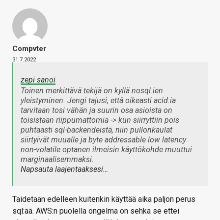
Compvter
31.7.2022
zepi sanoi
Toinen merkittävä tekijä on kyllä nosql:ien
yleistyminen. Jengi tajusi, että oikeasti acid:ia
tarvitaan tosi vähän ja suurin osa asioista on
toisistaan riippumattomia -> kun siirryttiin pois
puhtaasti sql-backendeistä, niin pullonkaulat
siirtyivät muualle ja byte addressable low latency
non-volatile optanen ilmeisin käyttökohde muuttui
marginaalisemmaksi.
Napsauta laajentaaksesi…
Taidetaan edelleen kuitenkin käyttää aika paljon perus
sql:ää. AWS:n puolella ongelma on sehkä se ettei