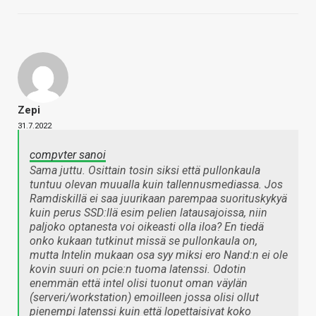
Zepi
31.7.2022
compvter sanoi
Sama juttu. Osittain tosin siksi että pullonkaula
tuntuu olevan muualla kuin tallennusmediassa. Jos
Ramdiskillä ei saa juurikaan parempaa suorituskykyä
kuin perus SSD:llä esim pelien latausajoissa, niin
paljoko optanesta voi oikeasti olla iloa? En tiedä
onko kukaan tutkinut missä se pullonkaula on,
mutta Intelin mukaan osa syy miksi ero Nand:n ei ole
kovin suuri on pcie:n tuoma latenssi. Odotin
enemmän että intel olisi tuonut oman väylän
(serveri/workstation) emoilleen jossa olisi ollut
pienempi latenssi kuin että lopettaisivat koko