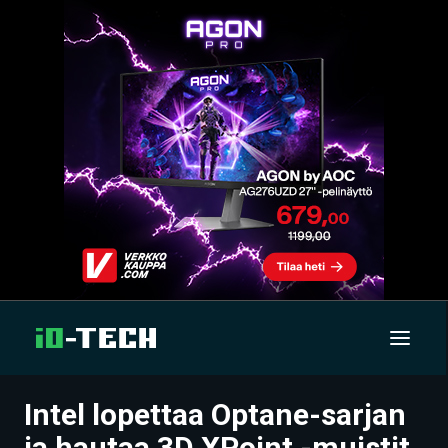
Intel lopettaa Optane-sarjan
UUTISET
ja hautaa 3D XPoint -muistit