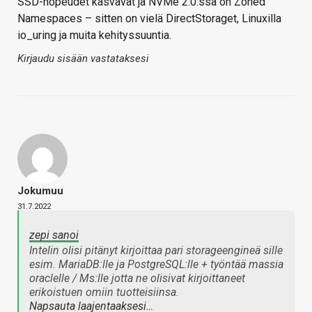
SSD-nopeudet kasvavat ja NVMe 2.0:ssa on Zoned
Namespaces – sitten on vielä DirectStoraget, Linuxilla
io_uring ja muita kehityssuuntia.
Kirjaudu sisään vastataksesi
Jokumuu
31.7.2022
zepi sanoi
Intelin olisi pitänyt kirjoittaa pari storageengineä sille
esim. MariaDB:lle ja PostgreSQL:lle + työntää massia
oraclelle / Ms:lle jotta ne olisivat kirjoittaneet
erikoistuen omiin tuotteisiinsa.
Napsauta laajentaaksesi…