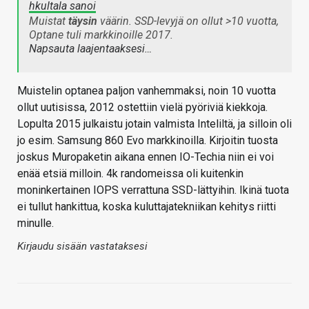
hkultala sanoi
Muistat
täysin
väärin. SSD-levyjä on ollut >10 vuotta,
Optane tuli markkinoille 2017.
Napsauta laajentaaksesi…
Muistelin optanea paljon vanhemmaksi, noin 10 vuotta
ollut uutisissa, 2012 ostettiin vielä pyöriviä kiekkoja.
Lopulta 2015 julkaistu jotain valmista Inteliltä, ja silloin oli
jo esim. Samsung 860 Evo markkinoilla. Kirjoitin tuosta
joskus Muropaketin aikana ennen IO-Techia niin ei voi
enää etsiä milloin. 4k randomeissa oli kuitenkin
moninkertainen IOPS verrattuna SSD-lättyihin. Ikinä tuota
ei tullut hankittua, koska kuluttajatekniikan kehitys riitti
minulle.
Kirjaudu sisään vastataksesi