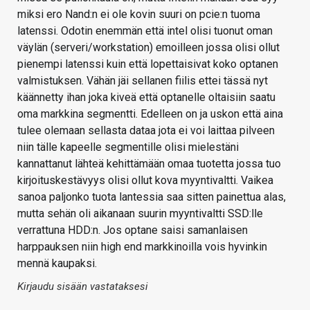
miksi ero Nand:n ei ole kovin suuri on pcie:n tuoma
latenssi. Odotin enemmän että intel olisi tuonut oman
väylän (serveri/workstation) emoilleen jossa olisi ollut
pienempi latenssi kuin että lopettaisivat koko optanen
valmistuksen. Vähän jäi sellanen fiilis ettei tässä nyt
käännetty ihan joka kiveä että optanelle oltaisiin saatu
oma markkina segmentti. Edelleen on ja uskon että aina
tulee olemaan sellasta dataa jota ei voi laittaa pilveen
niin tälle kapeelle segmentille olisi mielestäni
kannattanut lähteä kehittämään omaa tuotetta jossa tuo
kirjoituskestävyys olisi ollut kova myyntivaltti. Vaikea
sanoa paljonko tuota lantessia saa sitten painettua alas,
mutta sehän oli aikanaan suurin myyntivaltti SSD:lle
verrattuna HDD:n. Jos optane saisi samanlaisen
harppauksen niin high end markkinoilla vois hyvinkin
mennä kaupaksi.
Kirjaudu sisään vastataksesi