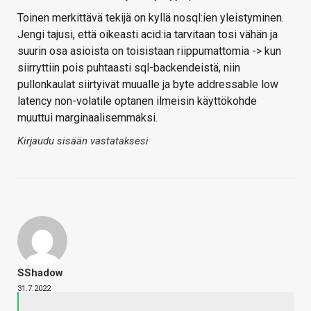
Toinen merkittävä tekijä on kyllä nosql:ien yleistyminen.
Jengi tajusi, että oikeasti acid:ia tarvitaan tosi vähän ja
suurin osa asioista on toisistaan riippumattomia -> kun
siirryttiin pois puhtaasti sql-backendeistä, niin
pullonkaulat siirtyivät muualle ja byte addressable low
latency non-volatile optanen ilmeisin käyttökohde
muuttui marginaalisemmaksi.
Kirjaudu sisään vastataksesi
SShadow
31.7.2022