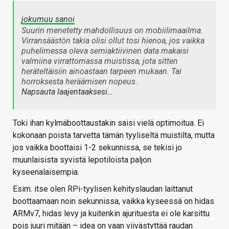
jokumuu sanoi
Suurin menetetty mahdollisuus on mobiilimaailma.
Virransäästön takia olisi ollut tosi hienoa, jos vaikka
puhelimessa oleva semiaktiivinen data makaisi
valmiina virrattomassa muistissa, jota sitten
heräteltäisiin ainoastaan tarpeen mukaan. Tai
horroksesta heräämisen nopeus.
Napsauta laajentaaksesi…
Toki ihan kylmäboottaustakin saisi vielä optimoitua. Ei
kokonaan poista tarvetta tämän tyyliseltä muistilta, mutta
jos vaikka boottaisi 1-2 sekunnissa, se tekisi jo
muunlaisista syvistä lepotiloista paljon
kyseenalaisempia.
Esim. itse olen RPi-tyylisen kehityslaudan laittanut
boottaamaan noin sekunnissa, vaikka kyseessä on hidas
ARMv7, hidas levy ja kuitenkin ajurituesta ei ole karsittu
pois juuri mitään – idea on vaan viivästyttää raudan