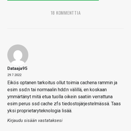
18 KOMMENTTIA
Dataaja95
29.7.2022
Eikös optanen tarkoitus ollut toimia cachena rammin ja
esim ssd:n tai normaalin hdd:n välillä, en koskaan
ymmärtänyt mitä etua tuolla oikein saatiin verrattuna
esim perus ssd cache zfs tiedostojärjestelmässä. Taas
yksi proprietaryteknologia lisää.
Kirjaudu sisään vastataksesi