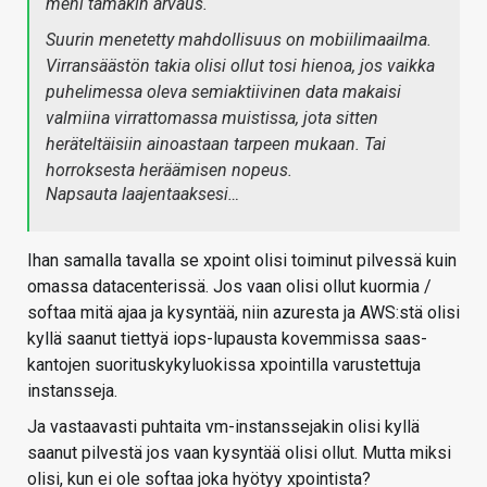
meni tämäkin arvaus.
Suurin menetetty mahdollisuus on mobiilimaailma.
Virransäästön takia olisi ollut tosi hienoa, jos vaikka
puhelimessa oleva semiaktiivinen data makaisi
valmiina virrattomassa muistissa, jota sitten
heräteltäisiin ainoastaan tarpeen mukaan. Tai
horroksesta heräämisen nopeus.
Napsauta laajentaaksesi…
Ihan samalla tavalla se xpoint olisi toiminut pilvessä kuin
omassa datacenterissä. Jos vaan olisi ollut kuormia /
softaa mitä ajaa ja kysyntää, niin azuresta ja AWS:stä olisi
kyllä saanut tiettyä iops-lupausta kovemmissa saas-
kantojen suorituskykyluokissa xpointilla varustettuja
instansseja.
Ja vastaavasti puhtaita vm-instanssejakin olisi kyllä
saanut pilvestä jos vaan kysyntää olisi ollut. Mutta miksi
olisi, kun ei ole softaa joka hyötyy xpointista?