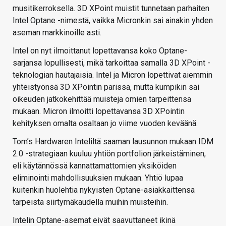
musitikerroksella. 3D XPoint muistit tunnetaan parhaiten
Intel Optane -nimestä, vaikka Micronkin sai ainakin yhden
aseman markkinoille asti.
Intel on nyt ilmoittanut lopettavansa koko Optane-
sarjansa lopullisesti, mikä tarkoittaa samalla 3D XPoint -
teknologian hautajaisia. Intel ja Micron lopettivat aiemmin
yhteistyönsä 3D XPointin parissa, mutta kumpikin sai
oikeuden jatkokehittää muisteja omien tarpeittensa
mukaan. Micron ilmoitti lopettavansa 3D XPointin
kehityksen omalta osaltaan jo viime vuoden keväänä.
Tom’s Hardwaren Inteliltä saaman lausunnon mukaan IDM
2.0 -strategiaan kuuluu yhtiön portfolion järkeistäminen,
eli käytännössä kannattamattomien yksiköiden
eliminointi mahdollisuuksien mukaan. Yhtiö lupaa
kuitenkin huolehtia nykyisten Optane-asiakkaittensa
tarpeista siirtymäkaudella muihin muisteihin.
Intelin Optane-asemat eivät saavuttaneet ikinä