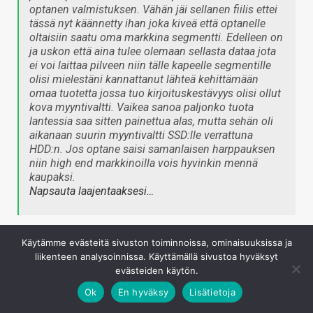
optanen valmistuksen. Vähän jäi sellanen fiilis ettei
tässä nyt käännetty ihan joka kiveä että optanelle
oltaisiin saatu oma markkina segmentti. Edelleen on
ja uskon että aina tulee olemaan sellasta dataa jota
ei voi laittaa pilveen niin tälle kapeelle segmentille
olisi mielestäni kannattanut lähteä kehittämään
omaa tuotetta jossa tuo kirjoituskestävyys olisi ollut
kova myyntivaltti. Vaikea sanoa paljonko tuota
lantessia saa sitten painettua alas, mutta sehän oli
aikanaan suurin myyntivaltti SSD:lle verrattuna
HDD:n. Jos optane saisi samanlaisen harppauksen
niin high end markkinoilla vois hyvinkin mennä
kaupaksi.
Napsauta laajentaaksesi…
Intelin ei olisi koskaan pitänyt edes tuoda Optanea
Käytämme evästeitä sivuston toiminnoissa, ominaisuuksissa ja
markkinoille M.2 liitäntäisenä ssd:nä. Se selkeästi pilasi
liikenteen analysoinnissa. Käyttämällä sivustoa hyväksyt
tekniikan maineen.
evästeiden käytön.
Kirjaudu sisään vastataksesi
Ok
En hyväksy
Lisätietoja