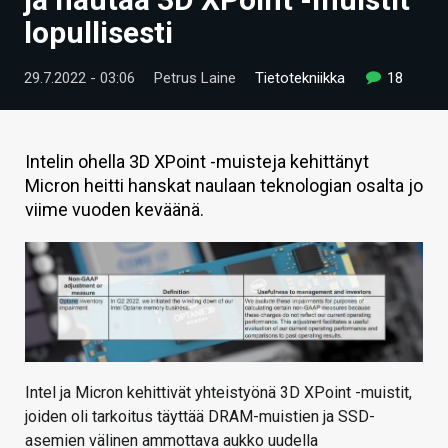
ARTIKKELIT
lopullisesti
VIDEOT
29.7.2022 - 03:06
Petrus Laine
Tietotekniikka
18
TECHBBS
TIETOA
Intelin ohella 3D XPoint -muisteja kehittänyt
Micron heitti hanskat naulaan teknologian osalta jo
HINTA.FI
viime vuoden keväänä.
KAUPPA
VAIHDA TEEMA
HAKU
Intel ja Micron kehittivät yhteistyönä 3D XPoint -muistit,
joiden oli tarkoitus täyttää DRAM-muistien ja SSD-
asemien välinen ammottava aukko uudella