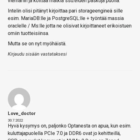
viemäriin ja koittaa matkia ssd:eiden paskoja puolia.
Intelin olisi pitänyt kirjoittaa pari storageengineä sille
esim. MariaDB:lle ja PostgreSQL:lle + työntää massia
oraclelle / Ms:lle jotta ne olisivat kirjoittaneet erikoistuen
omiin tuotteisiinsa.
Mutta se on nyt myöhäistä.
Kirjaudu sisään vastataksesi
Love_doctor
30.7.2022
Hyvä kysymys on, paljonko Optanesta on apua, kun esim.
kuluttajapuolella PCIe 7.0 ja DDR6 ovat jo kehitteillä,