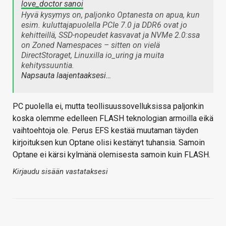
love_doctor sanoi
Hyvä kysymys on, paljonko Optanesta on apua, kun
esim. kuluttajapuolella PCIe 7.0 ja DDR6 ovat jo
kehitteillä, SSD-nopeudet kasvavat ja NVMe 2.0:ssa
on Zoned Namespaces – sitten on vielä
DirectStoraget, Linuxilla io_uring ja muita
kehityssuuntia.
Napsauta laajentaaksesi…
PC puolella ei, mutta teollisuussovelluksissa paljonkin
koska olemme edelleen FLASH teknologian armoilla eikä
vaihtoehtoja ole. Perus EFS kestää muutaman täyden
kirjoituksen kun Optane olisi kestänyt tuhansia. Samoin
Optane ei kärsi kylmänä olemisesta samoin kuin FLASH.
Kirjaudu sisään vastataksesi