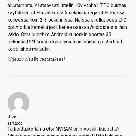
alustamista. Vastaavasti Intelin 10v vanha HTPC buuttaa
käyttiksen UEFIn valikosta 5 sekunnissa ja UEFI tuossa
koneessa noin 2-3 sekunnissa. Näissä ei ollut edes LTO-
optimoitua kerneliä joka lienee osassa Androideista ihan
vakio. Oma uudehko Android kuitenkin boottaa 33
sekuntia PIN-koodin kyselyruutuun. Vanhempi Android
kesti lähes minuutin.
Kirjaudu sisään vastataksesi
Jive
31.7.2022
Tarkoittaako tämä että NVRAM on myöskin kuopattu?