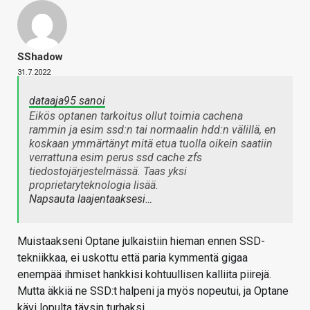
SShadow
31.7.2022
dataaja95 sanoi
Eikös optanen tarkoitus ollut toimia cachena
rammin ja esim ssd:n tai normaalin hdd:n välillä, en
koskaan ymmärtänyt mitä etua tuolla oikein saatiin
verrattuna esim perus ssd cache zfs
tiedostojärjestelmässä. Taas yksi
proprietaryteknologia lisää.
Napsauta laajentaaksesi…
Muistaakseni Optane julkaistiin hieman ennen SSD-
tekniikkaa, ei uskottu että paria kymmentä gigaa
enempää ihmiset hankkisi kohtuullisen kalliita piirejä.
Mutta äkkiä ne SSD:t halpeni ja myös nopeutui, ja Optane
kävi lopulta täysin turhaksi.