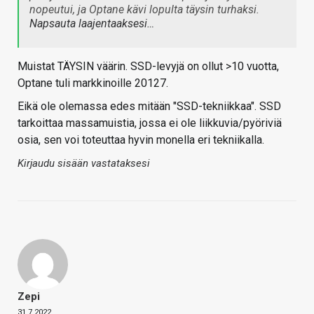
nopeutui, ja Optane kävi lopulta täysin turhaksi.
Napsauta laajentaaksesi…
Muistat TÄYSIN väärin. SSD-levyjä on ollut >10 vuotta,
Optane tuli markkinoille 20127.
Eikä ole olemassa edes mitään "SSD-tekniikkaa". SSD
tarkoittaa massamuistia, jossa ei ole liikkuvia/pyöriviä
osia, sen voi toteuttaa hyvin monella eri tekniikalla.
Kirjaudu sisään vastataksesi
Zepi
31.7.2022