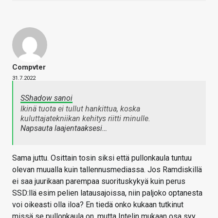
Compvter
31.7.2022
SShadow sanoi
Ikinä tuota ei tullut hankittua, koska
kuluttajatekniikan kehitys riitti minulle.
Napsauta laajentaaksesi…
Sama juttu. Osittain tosin siksi että pullonkaula tuntuu
olevan muualla kuin tallennusmediassa. Jos Ramdiskillä
ei saa juurikaan parempaa suorituskykyä kuin perus
SSD:llä esim pelien latausajoissa, niin paljoko optanesta
voi oikeasti olla iloa? En tiedä onko kukaan tutkinut
missä se pullonkaula on, mutta Intelin mukaan osa syy