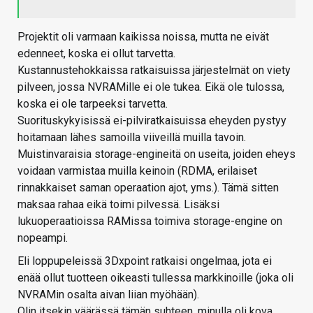
Projektit oli varmaan kaikissa noissa, mutta ne eivät
edenneet, koska ei ollut tarvetta.
Kustannustehokkaissa ratkaisuissa järjestelmät on viety
pilveen, jossa NVRAMille ei ole tukea. Eikä ole tulossa,
koska ei ole tarpeeksi tarvetta.
Suorituskykyisissä ei-pilviratkaisuissa eheyden pystyy
hoitamaan lähes samoilla viiveillä muilla tavoin.
Muistinvaraisia storage-engineitä on useita, joiden eheys
voidaan varmistaa muilla keinoin (RDMA, erilaiset
rinnakkaiset saman operaation ajot, yms.). Tämä sitten
maksaa rahaa eikä toimi pilvessä. Lisäksi
lukuoperaatioissa RAMissa toimiva storage-engine on
nopeampi.
Eli loppupeleissä 3Dxpoint ratkaisi ongelmaa, jota ei
enää ollut tuotteen oikeasti tullessa markkinoille (joka oli
NVRAMin osalta aivan liian myöhään).
Olin itsekin väärässä tämän suhteen, minulla oli kova