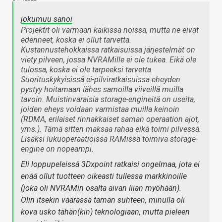
jokumuu sanoi
Projektit oli varmaan kaikissa noissa, mutta ne eivät
edenneet, koska ei ollut tarvetta.
Kustannustehokkaissa ratkaisuissa järjestelmät on
viety pilveen, jossa NVRAMille ei ole tukea. Eikä ole
tulossa, koska ei ole tarpeeksi tarvetta.
Suorituskykyisissä ei-pilviratkaisuissa eheyden
pystyy hoitamaan lähes samoilla viiveillä muilla
tavoin. Muistinvaraisia storage-engineitä on useita,
joiden eheys voidaan varmistaa muilla keinoin
(RDMA, erilaiset rinnakkaiset saman operaation ajot,
yms.). Tämä sitten maksaa rahaa eikä toimi pilvessä.
Lisäksi lukuoperaatioissa RAMissa toimiva storage-
engine on nopeampi.
Eli loppupeleissä 3Dxpoint ratkaisi ongelmaa, jota ei
enää ollut tuotteen oikeasti tullessa markkinoille
(joka oli NVRAMin osalta aivan liian myöhään).
Olin itsekin väärässä tämän suhteen, minulla oli
kova usko tähän(kin) teknologiaan, mutta pieleen