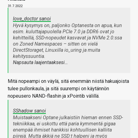
31.7.2022
love_doctor sanoi
Hyvä kysymys on, paljonko Optanesta on apua, kun
esim. kuluttajapuolella PCIe 7.0 ja DDR6 ovat jo
kehitteillä, SSD-nopeudet kasvavat ja NVMe 2.0:ssa
on Zoned Namespaces – sitten on vielä
DirectStoraget, Linuxilla io_uring ja muita
kehityssuuntia.
Napsauta laajentaaksesi…
Mitä nopeampi on väylä, sitä enemmän niistä hakuajoista
tulee pullonkaula, ja sitä suurempi on käytännön
nopeusero NAND-flashin ja xPointib välillä.
SShadow sanoi
Muistaakseni Optane julkaistiin hieman ennen SSD-
tekniikkaa, ei uskottu että paria kymmentä gigaa
enempää ihmiset hankkisi kohtuullisen kalliita
piirejä. Mutta äkkiä ne SSD:t halpeni ja myös