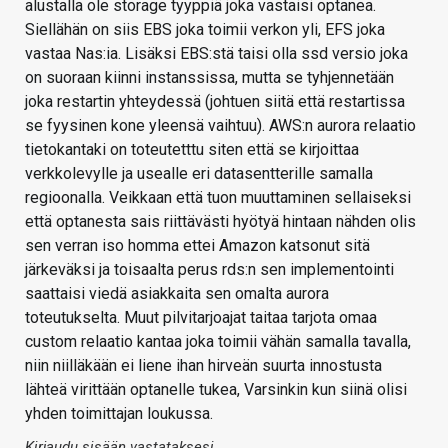
alustalla ole storage tyyppiä joka vastaisi optanea.
Siellähän on siis EBS joka toimii verkon yli, EFS joka
vastaa Nas:ia. Lisäksi EBS:stä taisi olla ssd versio joka
on suoraan kiinni instanssissa, mutta se tyhjennetään
joka restartin yhteydessä (johtuen siitä että restartissa
se fyysinen kone yleensä vaihtuu). AWS:n aurora relaatio
tietokantaki on toteutetttu siten että se kirjoittaa
verkkolevylle ja usealle eri datasentterille samalla
regioonalla. Veikkaan että tuon muuttaminen sellaiseksi
että optanesta sais riittävästi hyötyä hintaan nähden olis
sen verran iso homma ettei Amazon katsonut sitä
järkeväksi ja toisaalta perus rds:n sen implementointi
saattaisi viedä asiakkaita sen omalta aurora
toteutukselta. Muut pilvitarjoajat taitaa tarjota omaa
custom relaatio kantaa joka toimii vähän samalla tavalla,
niin niilläkään ei liene ihan hirveän suurta innostusta
lähteä virittään optanelle tukea, Varsinkin kun siinä olisi
yhden toimittajan loukussa.
Kirjaudu sisään vastataksesi