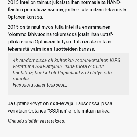
2015 Intel on tainnut julkaista ihan normaaleita NAND-
flashiin perustuvia asemia, joilla ei ole mitään tekemistä
Optanen kanssa.
2015 on tainnut myös tulla Inteliltä ensimmäinen
"olemme lähivuosina tekemässä jotain ihan uutta"-
julkilausuma Optaneen liittyen. Tällä ei ole mitään
tekemistä
valmiiden tuotteiden
kanssa.
4k randomeissa oli kuitenkin moninkertainen IOPS
verrattuna SSD-lättyihin. Ikinä tuota ei tullut
hankittua, koska kuluttajatekniikan kehitys riitti
minulle.
Napsauta laajentaaksesi…
Ja Optane-levyt
on ssd-levyjä
. Lauseessa jossa
verrataan Optanea "SSDhen" ei ole mitään järkeä.
Kirjaudu sisään vastataksesi