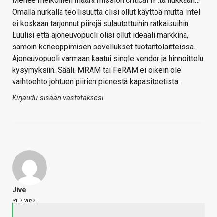
Menee melkoinen määrä mission critical IP:tä hukkaan…
Omalla nurkalla teollisuutta olisi ollut käyttöä mutta Intel
ei koskaan tarjonnut piirejä sulautettuihin ratkaisuihin.
Luulisi että ajoneuvopuoli olisi ollut ideaali markkina,
samoin koneoppimisen sovellukset tuotantolaitteissa.
Ajoneuvopuoli varmaan kaatui single vendor ja hinnoittelu
kysymyksiin. Sääli. MRAM tai FeRAM ei oikein ole
vaihtoehto johtuen piirien pienestä kapasiteetista.
Kirjaudu sisään vastataksesi
Jive
31.7.2022