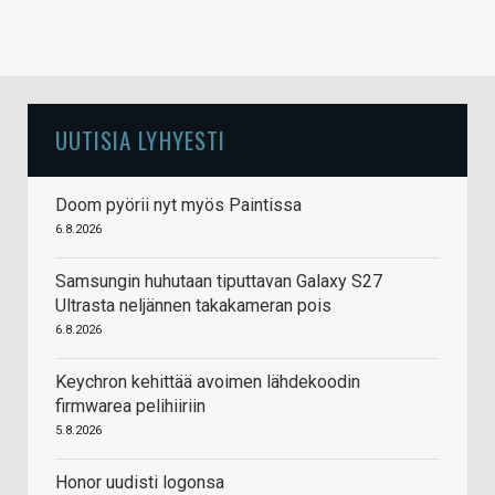
UUTISIA LYHYESTI
Doom pyörii nyt myös Paintissa
6.8.2026
Samsungin huhutaan tiputtavan Galaxy S27
Ultrasta neljännen takakameran pois
6.8.2026
Keychron kehittää avoimen lähdekoodin
firmwarea pelihiiriin
5.8.2026
Honor uudisti logonsa