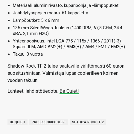
Materiaali: alumiinirivasto, kuparipohja ja -lämpöputket
Jäähdytysripojen määrä: 61 kappaletta
Lämpöputket: 5 x 6 mm
135 mm SilentWings-tuuletin (1400 RPM, 67,8 CFM, 24,4
dBA, 2,1 mm H2O)
Yhteensopivuus: Intel LGA 775 / 115x / 1366 / 2011(-3)
Square ILM; AMD AM2(+) / AM3(+) / AM4 / FM1 / FM2(+)
Takuu: 3 vuotta
Shadow Rock TF 2 tulee saataville välittömästi 60 euron
suositushintaan. Valmistaja lupaa coolerilleen kolmen
vuoden takuun.
Lähteet: lehdistötiedote,
Be Quiet!
BE QUIET!
PROSESSORICOOLERI
SHADOW ROCK TF 2