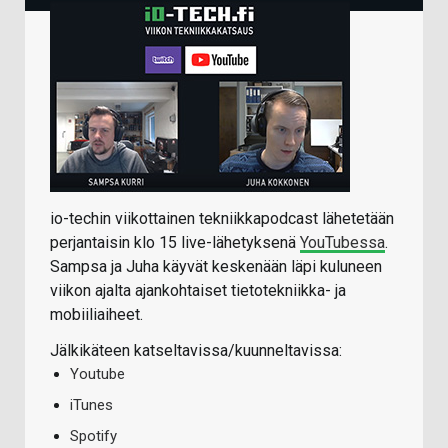
io-techin viikottainen tekniikkapodcast lähetetään
perjantaisin klo 15 live-lähetyksenä
YouTubessa
.
Sampsa ja Juha käyvät keskenään läpi kuluneen
viikon ajalta ajankohtaiset tietotekniikka- ja
mobiiliaiheet.
Jälkikäteen katseltavissa/kuunneltavissa:
Youtube
iTunes
Spotify