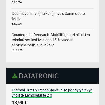
5.8.2026
Doom pyörii nyt (melkein) myös Commodore
64:llä
3.8.2026
Counterpoint Research: Mobiilijärjestelmäpiirien
toimitukset laskivat jopa 15 % vuoden
ensimmäisellä puoliskolla
31.7.2026
Thermal Grizzly PhaseSheet PTM jäähdytyslevyn
yhdiste Lämpöalusta 2 g
13,90 €