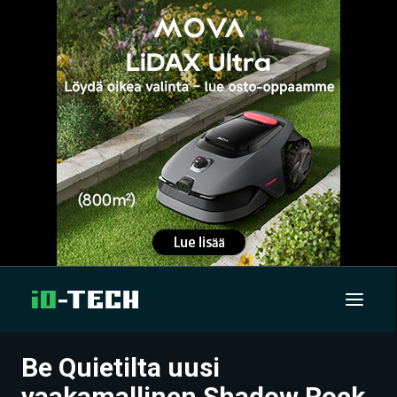
Be Quietilta uusi
UUTISET
vaakamallinen Shadow Rock