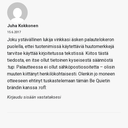
Juha Kokkonen
15.6.2017
Joku ystävällinen lukija vinkkasi äsken palautelokeron
puolella, ettei tuotenimissä käytettäviä huutomerkkejä
tarvitse käyttää kirjoitetussa tekstissä. Kiitos tästä
tiedosta, en itse ollut tietoinen kyseisestä säännöstä
:tup: Palautteessa ei ollut sähköpostiosoitetta – olisin
muuten kiittänyt henkilökohtaisesti. Olenkin jo moneen
otteeseen ehtinyt tuskastelemaan tämän Be Quietin
brändin kanssa :rofl:
Kirjaudu sisään vastataksesi