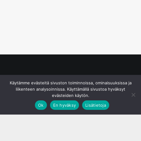
© S&J Media Oy
Käytämme evästeitä sivuston toiminnoissa, ominaisuuksissa ja
liikenteen analysoinnissa. Käyttämällä sivustoa hyväksyt
evästeiden käytön.
Ok
En hyväksy
Lisätietoja
;