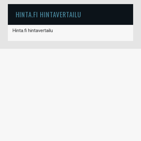
HINTA.FI HINTAVERTAILU
Hinta.fi hintavertailu