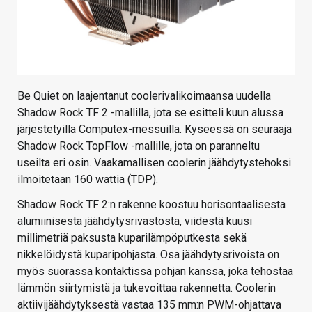
Be Quiet on laajentanut coolerivalikoimaansa uudella
Shadow Rock TF 2 -mallilla, jota se esitteli kuun alussa
järjestetyillä Computex-messuilla. Kyseessä on seuraaja
Shadow Rock TopFlow -mallille, jota on paranneltu
useilta eri osin. Vaakamallisen coolerin jäähdytystehoksi
ilmoitetaan 160 wattia (TDP).
Shadow Rock TF 2:n rakenne koostuu horisontaalisesta
alumiinisesta jäähdytysrivastosta, viidestä kuusi
millimetriä paksusta kuparilämpöputkesta sekä
nikkelöidystä kuparipohjasta. Osa jäähdytysrivoista on
myös suorassa kontaktissa pohjan kanssa, joka tehostaa
lämmön siirtymistä ja tukevoittaa rakennetta. Coolerin
aktiivijäähdytyksestä vastaa 135 mm:n PWM-ohjattava