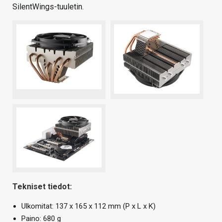
SilentWings-tuuletin.
Tekniset tiedot:
Ulkomitat: 137 x 165 x 112 mm (P x L x K)
Paino: 680 g