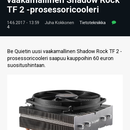
ARTIKKELIT
TF 2 -prosessoricooleri
VIDEOT
14.6.2017 - 13:59
Juha Kokkonen
Tietotekniikka
4
TECHBBS
TIETOA
Be Quietin uusi vaakamallinen Shadow Rock TF 2 -
HINTA.FI
prosessoricooleri saapuu kauppoihin 60 euron
suositushintaan.
KAUPPA
VAIHDA TEEMA
HAKU