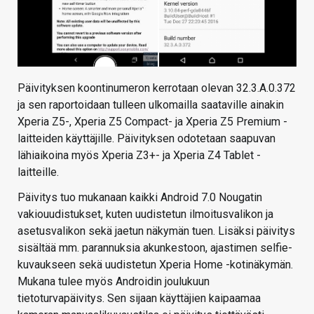
Päivityksen koontinumeron kerrotaan olevan 32.3.A.0.372
ja sen raportoidaan tulleen ulkomailla saataville ainakin
Xperia Z5-, Xperia Z5 Compact- ja Xperia Z5 Premium -
laitteiden käyttäjille. Päivityksen odotetaan saapuvan
lähiaikoina myös Xperia Z3+- ja Xperia Z4 Tablet -
laitteille.
Päivitys tuo mukanaan kaikki Android 7.0 Nougatin
vakiouudistukset, kuten uudistetun ilmoitusvalikon ja
asetusvalikon sekä jaetun näkymän tuen. Lisäksi päivitys
sisältää mm. parannuksia akunkestoon, ajastimen selfie-
kuvaukseen sekä uudistetun Xperia Home -kotinäkymän.
Mukana tulee myös Androidin joulukuun
tietoturvapäivitys. Sen sijaan käyttäjien kaipaamaa