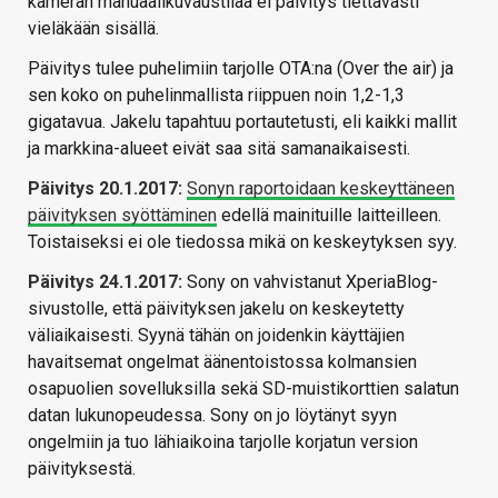
kameran manuaalikuvaustilaa ei päivitys tiettävästi
vieläkään sisällä.
Päivitys tulee puhelimiin tarjolle OTA:na (Over the air) ja
sen koko on puhelinmallista riippuen noin 1,2-1,3
gigatavua. Jakelu tapahtuu portautetusti, eli kaikki mallit
ja markkina-alueet eivät saa sitä samanaikaisesti.
Päivitys 20.1.2017:
Sonyn raportoidaan keskeyttäneen
päivityksen syöttäminen
edellä mainituille laitteilleen.
Toistaiseksi ei ole tiedossa mikä on keskeytyksen syy.
Päivitys 24.1.2017:
Sony on vahvistanut XperiaBlog-
sivustolle, että päivityksen jakelu on keskeytetty
väliaikaisesti. Syynä tähän on joidenkin käyttäjien
havaitsemat ongelmat äänentoistossa kolmansien
osapuolien sovelluksilla sekä SD-muistikorttien salatun
datan lukunopeudessa. Sony on jo löytänyt syyn
ongelmiin ja tuo lähiaikoina tarjolle korjatun version
päivityksestä.