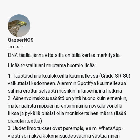
QazserNOS
18.1.2017
DNA täällä, jännä että sillä on tällä kertaa merkitystä.
Lisää testailtuani muutama huomio lisää:
1. Taustasuhina kuulokkeilla kuunnellessa (Grado SR-80)
vaikuttaisi kadonneen. Aiemmin Spotifya kuunnellessa
suhina erottui selvästi musiikin hiljaisempina hetkinä.
2. Äänenvoimakkuussäätö on yhtä huono kuin ennenkin,
materiaalista riippuen jo ensimmäinen pykälä voi olla
liikaa ja pykäliä pitäisi olla moninkertainen määrä (lisää
granulariteettiä).
3. Uudet ilmoitukset ovat parempia, esim. WhatsApp-
viesti voi näkyä kokonaisuudessaan ja vastaaminen