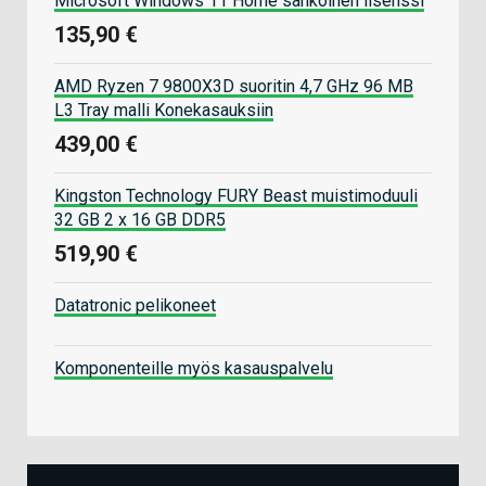
Microsoft Windows 11 Home sähköinen lisenssi
135,90 €
AMD Ryzen 7 9800X3D suoritin 4,7 GHz 96 MB
L3 Tray malli Konekasauksiin
439,00 €
Kingston Technology FURY Beast muistimoduuli
32 GB 2 x 16 GB DDR5
519,90 €
Datatronic pelikoneet
Komponenteille myös kasauspalvelu