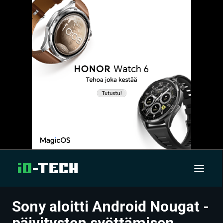
Sony aloitti Android Nougat -
UUTISET
päivitysten syöttämisen