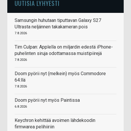
UUTISIA LYHYESTI
Samsungin huhutaan tiputtavan Galaxy S27
Ultrasta neljännen takakameran pois
7.8.2026
Tim Culpan: Applella on miljardin edestä iPhone-
puhelinten siruja odottamassa muistipiirejä
7.8.2026
Doom pyörii nyt (melkein) myös Commodore
64:llä
7.8.2026
Doom pyörii nyt myös Paintissa
6.8.2026
Keychron kehittää avoimen lähdekoodin
firmwarea pelihiiriin