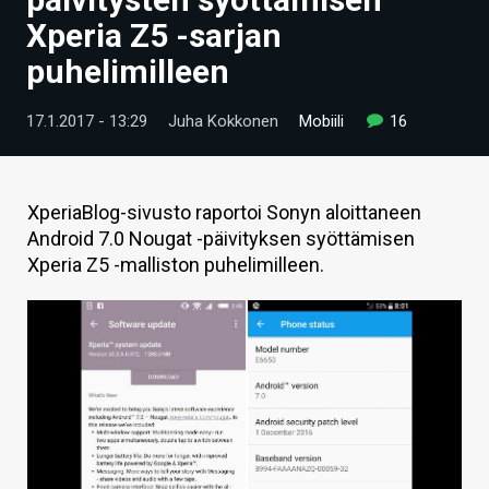
ARTIKKELIT
Xperia Z5 -sarjan
puhelimilleen
VIDEOT
TECHBBS
17.1.2017 - 13:29
Juha Kokkonen
Mobiili
16
TIETOA
HINTA.FI
XperiaBlog-sivusto raportoi Sonyn aloittaneen
Android 7.0 Nougat -päivityksen syöttämisen
KAUPPA
Xperia Z5 -malliston puhelimilleen.
VAIHDA TEEMA
HAKU