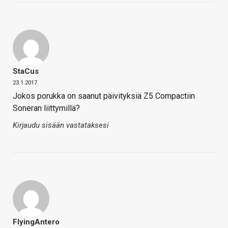
StaCus
23.1.2017
Jokos porukka on saanut päivityksiä Z5 Compactiin
Soneran liittymillä?
Kirjaudu sisään vastataksesi
FlyingAntero