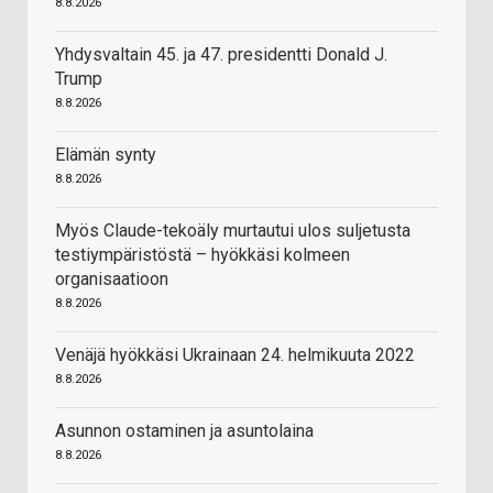
8.8.2026
Yhdysvaltain 45. ja 47. presidentti Donald J.
Trump
8.8.2026
Elämän synty
8.8.2026
Myös Claude-tekoäly murtautui ulos suljetusta
testiympäristöstä – hyökkäsi kolmeen
organisaatioon
8.8.2026
Venäjä hyökkäsi Ukrainaan 24. helmikuuta 2022
8.8.2026
Asunnon ostaminen ja asuntolaina
8.8.2026