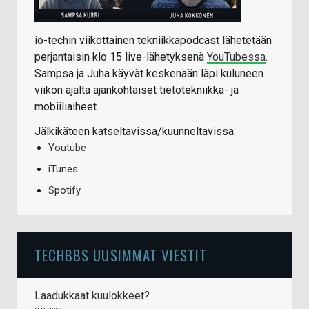
io-techin viikottainen tekniikkapodcast lähetetään
perjantaisin klo 15 live-lähetyksenä
YouTubessa
.
Sampsa ja Juha käyvät keskenään läpi kuluneen
viikon ajalta ajankohtaiset tietotekniikka- ja
mobiiliaiheet.
Jälkikäteen katseltavissa/kuunneltavissa:
Youtube
iTunes
Spotify
TECHBBS UUSIMMAT VIESTIT
Laadukkaat kuulokkeet?