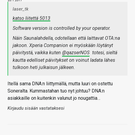
20.1.2017
laser_tk
katso liitettä 5013
Software version is controlled by your operator.
Näin Saunalahdella, odotellaan että laittavat OTA:na
jakoon. Xperia Companion ei myöskään löytänyt
päivitystä, vaikka kuten
@qazserNOS
totesi, sieltä
kautta edelliset päivitykset on voinut ladata lähes
tulkoon heti julkaisun jälkeen.
Itellä sama DNA:n liittymällä, mutta luuri on ostettu
Soneralta. Kummastahan tuo nyt johtuu? DNA:n
asiakkaille on kuitenkin valunut jo nougattia…
Kirjaudu sisään vastataksesi