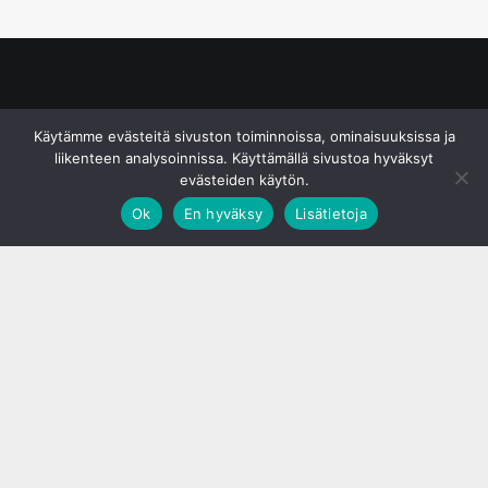
© S&J Media Oy
Käytämme evästeitä sivuston toiminnoissa, ominaisuuksissa ja
liikenteen analysoinnissa. Käyttämällä sivustoa hyväksyt
evästeiden käytön.
Ok
En hyväksy
Lisätietoja
;