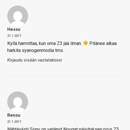
Hessu
21.1.2017
Kyllä harmittaa, kun oma Z3 jää ilman.
Pitänee alkaa
harkita syanogenmodia tms.
Kirjaudu sisään vastataksesi
Rensu
21.1.2017
Nähtävästi Sony on vetänyt Nougat päivityksen pois Z5