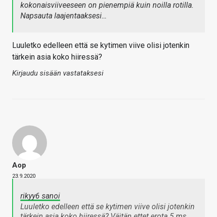
kokonaisviiveeseen on pienempiä kuin noilla rotilla.
Napsauta laajentaaksesi…
Luuletko edelleen että se kytimen viive olisi jotenkin
tärkein asia koko hiiressä?
Kirjaudu sisään vastataksesi
Aop
23.9.2020
rikyy6 sanoi
Luuletko edelleen että se kytimen viive olisi jotenkin
tärkein asia koko hiiressä? Väitän ettet erota 5 ms