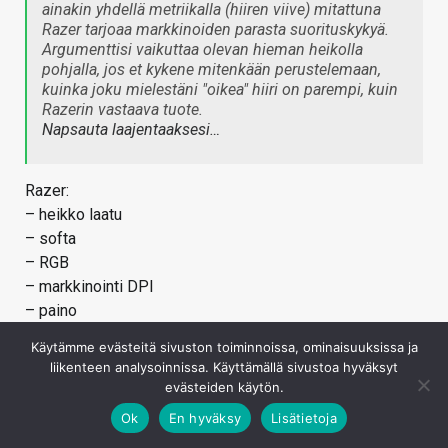
ainakin yhdellä metriikalla (hiiren viive) mitattuna
Razer tarjoaa markkinoiden parasta suorituskykyä.
Argumenttisi vaikuttaa olevan hieman heikolla
pohjalla, jos et kykene mitenkään perustelemaan,
kuinka joku mielestäni "oikea" hiiri on parempi, kuin
Razerin vastaava tuote.
Napsauta laajentaaksesi…
Razer:
– heikko laatu
– softa
– RGB
– markkinointi DPI
– paino
Tuossa nyt alkuun muutama pointti, mutta käytännössä
Käytämme evästeitä sivuston toiminnoissa, ominaisuuksissa ja
Razer(kin) keskittyy kaikkeen epäolennaiseen.
liikenteen analysoinnissa. Käyttämällä sivustoa hyväksyt
evästeiden käytön.
Kirjaudu sisään vastataksesi
Ok
En hyväksy
Lisätietoja