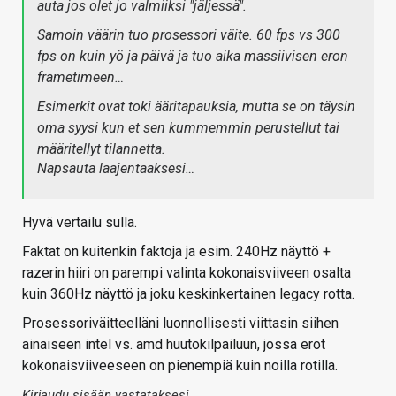
auta jos olet jo valmiiksi "jäljessä".
Samoin väärin tuo prosessori väite. 60 fps vs 300
fps on kuin yö ja päivä ja tuo aika massiivisen eron
frametimeen…
Esimerkit ovat toki ääritapauksia, mutta se on täysin
oma syysi kun et sen kummemmin perustellut tai
määritellyt tilannetta.
Napsauta laajentaaksesi…
Hyvä vertailu sulla.
Faktat on kuitenkin faktoja ja esim. 240Hz näyttö +
razerin hiiri on parempi valinta kokonaisviiveen osalta
kuin 360Hz näyttö ja joku keskinkertainen legacy rotta.
Prosessoriväitteelläni luonnollisesti viittasin siihen
ainaiseen intel vs. amd huutokilpailuun, jossa erot
kokonaisviiveeseen on pienempiä kuin noilla rotilla.
Kirjaudu sisään vastataksesi