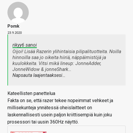
Pomk
23.9.2020
rikyy6 sanoi
Oijoi! Lisää Razerin ylihintaisia pilipalituotteita. Noilla
hinnoilla saa jo oikeita hiiriä, näppäimistöjä ja
kuulokkeita. Vitsi mikä lineup: JonneAdder,
JonneWidow & jonneShark…
Napsauta laajentaaksesi…
Kateellisten panettelua
Fakta on se, että razer tekee nopeimmat vehkeet ja
millisekunteja ynnätessä oheislaitteet on
laskennallisesti usein paljon kriittisempiä kuin joku
prosessori tai uusin 360Hz näyttö.