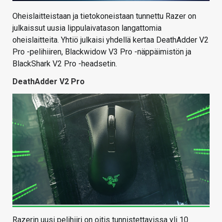
Oheislaitteistaan ja tietokoneistaan tunnettu Razer on
julkaissut uusia lippulaivatason langattomia
oheislaitteita. Yhtiö julkaisi yhdellä kertaa DeathAdder V2
Pro -pelihiiren, Blackwidow V3 Pro -näppäimistön ja
BlackShark V2 Pro -headsetin.
DeathAdder V2 Pro
Razerin uusi pelihiiri on oitis tunnistettavissa yli 10