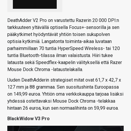
DeathAdder V2 Pro on varustettu Razerin 20 000 DPI:n
tarkkuuteen yltävällä optisella Focus+-sensorilla ja sen
pääkytkimet hyödyntävät yhtiön toisen sukupolven
optisia kytkimiä. Langatonta toiminta-aikaa luvataan
parhaimmillaan 70 tuntia HyperSpeed Wireless- tai 120
tuntia Bluetooth-tilassa ilman valaistusta. Hiiri tukee
latausta sekä Speedflex-kaapelin välityksellä että Razer
Mouse Dock Chroma -lataustelakalla.
Uuden DeathAdderin strategiset mitat ovat 61,7 x 42,7 x
127 mm ja 88 grammaa. Sen suositushinta Euroopassa
on 149,99 euroa. Yhtiön oma verkkokauppa tarjoaa lisäksi
yhdessä ostettavaksi Mouse Dock Chroma -telakkaa
hintaan 26 euroa, kun sen normaalihinta on 59,99 euroa.
BlackWidow V3 Pro