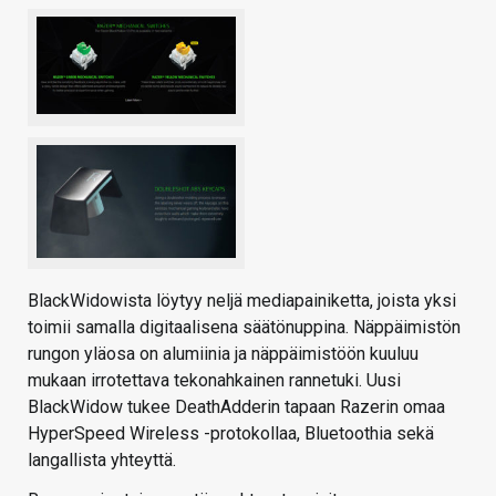
BlackWidowista löytyy neljä mediapainiketta, joista yksi
toimii samalla digitaalisena säätönuppina. Näppäimistön
rungon yläosa on alumiinia ja näppäimistöön kuuluu
mukaan irrotettava tekonahkainen rannetuki. Uusi
BlackWidow tukee DeathAdderin tapaan Razerin omaa
HyperSpeed Wireless -protokollaa, Bluetoothia sekä
langallista yhteyttä.