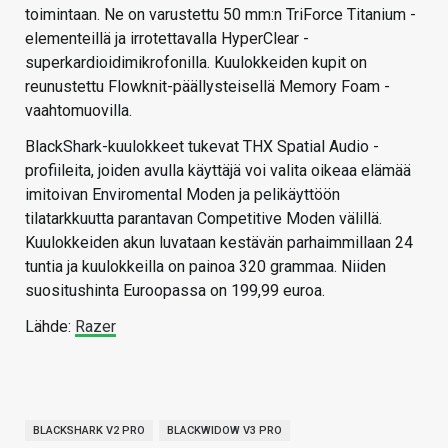
toimintaan. Ne on varustettu 50 mm:n TriForce Titanium -
elementeillä ja irrotettavalla HyperClear -
superkardioidimikrofonilla. Kuulokkeiden kupit on
reunustettu Flowknit-päällysteisellä Memory Foam -
vaahtomuovilla.
BlackShark-kuulokkeet tukevat THX Spatial Audio -
profiileita, joiden avulla käyttäjä voi valita oikeaa elämää
imitoivan Enviromental Moden ja pelikäyttöön
tilatarkkuutta parantavan Competitive Moden välillä.
Kuulokkeiden akun luvataan kestävän parhaimmillaan 24
tuntia ja kuulokkeilla on painoa 320 grammaa. Niiden
suositushinta Euroopassa on 199,99 euroa.
Lähde:
Razer
BLACKSHARK V2 PRO
BLACKWIDOW V3 PRO