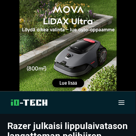
Razer julkaisi lippulaivatason
UUTISET
langattoman pelihiiren,