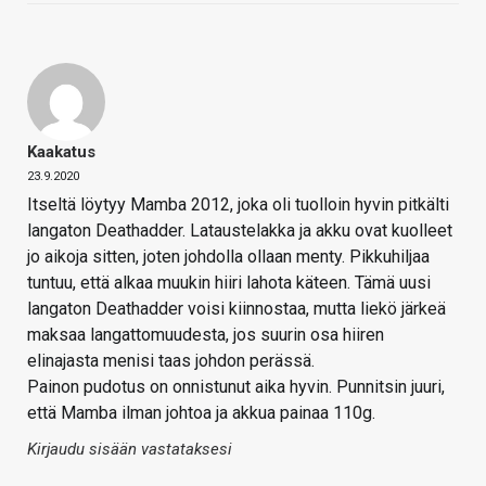
Kaakatus
23.9.2020
Itseltä löytyy Mamba 2012, joka oli tuolloin hyvin pitkälti
langaton Deathadder. Lataustelakka ja akku ovat kuolleet
jo aikoja sitten, joten johdolla ollaan menty. Pikkuhiljaa
tuntuu, että alkaa muukin hiiri lahota käteen. Tämä uusi
langaton Deathadder voisi kiinnostaa, mutta liekö järkeä
maksaa langattomuudesta, jos suurin osa hiiren
elinajasta menisi taas johdon perässä.
Painon pudotus on onnistunut aika hyvin. Punnitsin juuri,
että Mamba ilman johtoa ja akkua painaa 110g.
Kirjaudu sisään vastataksesi