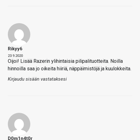
Rikyy6
23.9.2020
Oijoi! Lisää Razerin ylihintaisia pilipalituotteita. Noilla
hinnoilla saa jo oikeita hiiriä, näppäimistöjä ja kuulokkeita.
Kirjaudu sisään vastataksesi
D0m1n4t0r