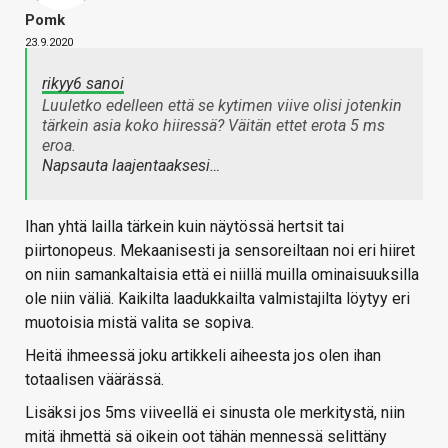
Pomk
23.9.2020
rikyy6 sanoi
Luuletko edelleen että se kytimen viive olisi jotenkin
tärkein asia koko hiiressä? Väitän ettet erota 5 ms
eroa.
Napsauta laajentaaksesi…
Ihan yhtä lailla tärkein kuin näytössä hertsit tai
piirtonopeus. Mekaanisesti ja sensoreiltaan noi eri hiiret
on niin samankaltaisia että ei niillä muilla ominaisuuksilla
ole niin väliä. Kaikilta laadukkailta valmistajilta löytyy eri
muotoisia mistä valita se sopiva.
Heitä ihmeessä joku artikkeli aiheesta jos olen ihan
totaalisen väärässä.
Lisäksi jos 5ms viiveellä ei sinusta ole merkitystä, niin
mitä ihmettä sä oikein oot tähän mennessä selittäny