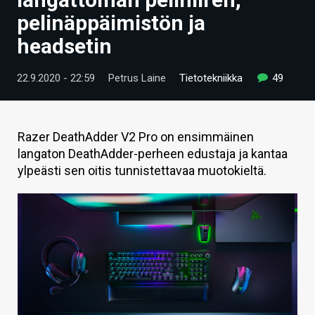
ARTIKKELIT
pelinäppäimistön ja
headsetin
VIDEOT
TECHBBS
22.9.2020 - 22:59
Petrus Laine
Tietotekniikka
49
TIETOA
HINTA.FI
Razer DeathAdder V2 Pro on ensimmäinen
langaton DeathAdder-perheen edustaja ja kantaa
KAUPPA
ylpeästi sen oitis tunnistettavaa muotokieltä.
VAIHDA TEEMA
HAKU