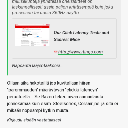
millisekunteja ynnätessä oheislaitteet on
laskennallisesti usein paljon kriittisempiä kuin joku
prosessori tai uusin 360Hz näyttö.
Our Click Latency Tests and
Scores: Mice
http://www.rtings.com
Napsauta laajentaaksesi…
Ollaan aika hakoteillä jos kuvitellaan hiiren
"paremmuuden" määräytyvän "clickki latencyn"
perusteella…. Se Razeri tekee aivan samanlaista
jonnekamaa kuin esim. Steelseries, Corsair jne. ja sitä ei
mikään nopeampi kytkin muuta.
Kirjaudu sisään vastataksesi