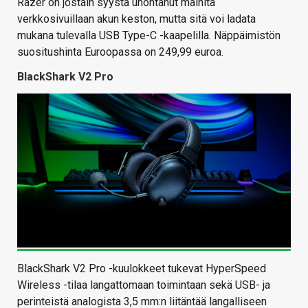
Razer on jostain syystä unohtanut mainita
verkkosivuillaan akun keston, mutta sitä voi ladata
mukana tulevalla USB Type-C -kaapelilla. Näppäimistön
suositushinta Euroopassa on 249,99 euroa.
BlackShark V2 Pro
BlackShark V2 Pro -kuulokkeet tukevat HyperSpeed
Wireless -tilaa langattomaan toimintaan sekä USB- ja
perinteistä analogista 3,5 mm:n liitäntää langalliseen