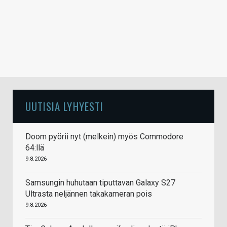
UUTISIA LYHYESTI
Doom pyörii nyt (melkein) myös Commodore
64:llä
9.8.2026
Samsungin huhutaan tiputtavan Galaxy S27
Ultrasta neljännen takakameran pois
9.8.2026