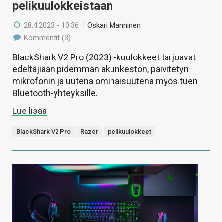
pelikuulokkeistaan
28.4.2023 - 10:36
/
Oskari Manninen
Kommentit (3)
BlackShark V2 Pro (2023) -kuulokkeet tarjoavat
edeltäjiään pidemmän akunkeston, päivitetyn
mikrofonin ja uutena ominaisuutena myös tuen
Bluetooth-yhteyksille.
Lue lisää
BlackShark V2 Pro
Razer
pelikuulokkeet