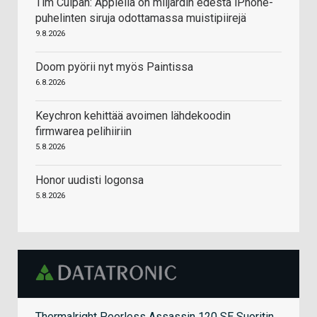
Tim Culpan: Applella on miljardin edestä iPhone-
puhelinten siruja odottamassa muistipiirejä
9.8.2026
Doom pyörii nyt myös Paintissa
6.8.2026
Keychron kehittää avoimen lähdekoodin
firmwarea pelihiiriin
5.8.2026
Honor uudisti logonsa
5.8.2026
Thermalright Peerless Assassin 120 SE Suoritin