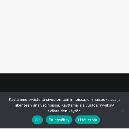
© S&J Media Oy
Käytämme evästeitä sivuston toiminnoissa, ominaisuuksissa ja
liikenteen analysoinnissa. Käyttämällä sivustoa hyväksyt
evästeiden käytön.
Ok
En hyväksy
Lisätietoja