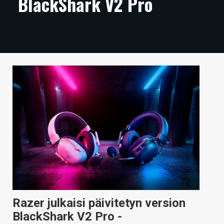
BlackShark V2 Pro
ARTIKKELIT
VIDEOT
TECHBBS
TIETOA
HINTA.FI
KAUPPA
VAIHDA TEEMA
HAKU
Razer julkaisi päivitetyn version
BlackShark V2 Pro -