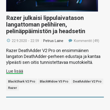
Razer julkaisi lippulaivatason
langattoman pelihiiren,
pelinäppäimistön ja headsetin
22.9.2020 - 22:59
/
Petrus Laine
Kommentit (49)
Razer DeathAdder V2 Pro on ensimmäinen
langaton DeathAdder-perheen edustaja ja kantaa
ylpeästi sen oitis tunnistettavaa muotokieltä.
Lue lisää
BlackShark V2 Pro
BlackWidow V3 Pro
DeathAdder V2 Pro
Razer