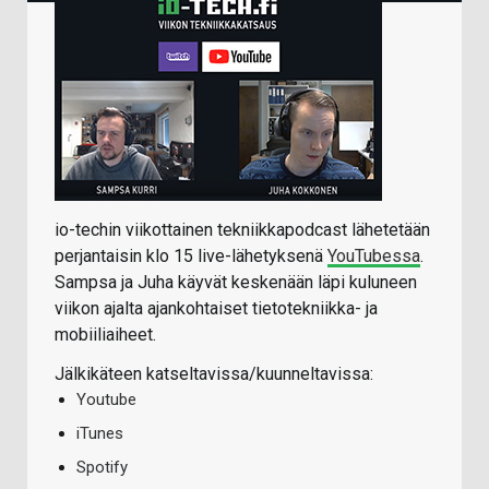
io-techin viikottainen tekniikkapodcast lähetetään
perjantaisin klo 15 live-lähetyksenä
YouTubessa
.
Sampsa ja Juha käyvät keskenään läpi kuluneen
viikon ajalta ajankohtaiset tietotekniikka- ja
mobiiliaiheet.
Jälkikäteen katseltavissa/kuunneltavissa:
Youtube
iTunes
Spotify