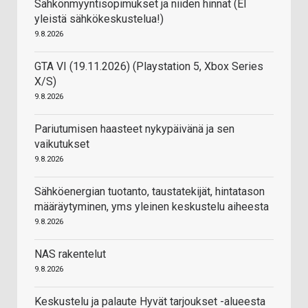
Sähkönmyyntisopimukset ja niiden hinnat (EI
yleistä sähkökeskustelua!)
9.8.2026
GTA VI (19.11.2026) (Playstation 5, Xbox Series
X/S)
9.8.2026
Pariutumisen haasteet nykypäivänä ja sen
vaikutukset
9.8.2026
Sähköenergian tuotanto, taustatekijät, hintatason
määräytyminen, yms yleinen keskustelu aiheesta
9.8.2026
NAS rakentelut
9.8.2026
Keskustelu ja palaute Hyvät tarjoukset -alueesta