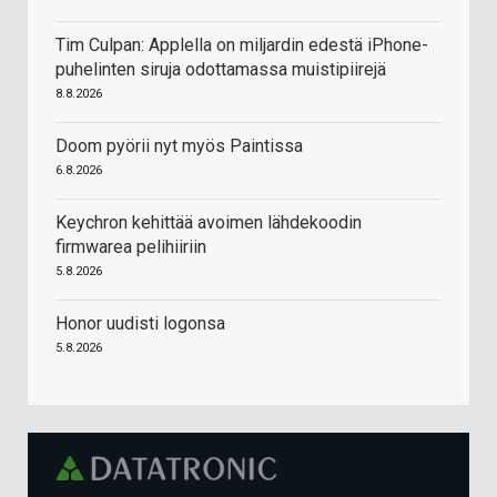
Tim Culpan: Applella on miljardin edestä iPhone-
puhelinten siruja odottamassa muistipiirejä
8.8.2026
Doom pyörii nyt myös Paintissa
6.8.2026
Keychron kehittää avoimen lähdekoodin
firmwarea pelihiiriin
5.8.2026
Honor uudisti logonsa
5.8.2026