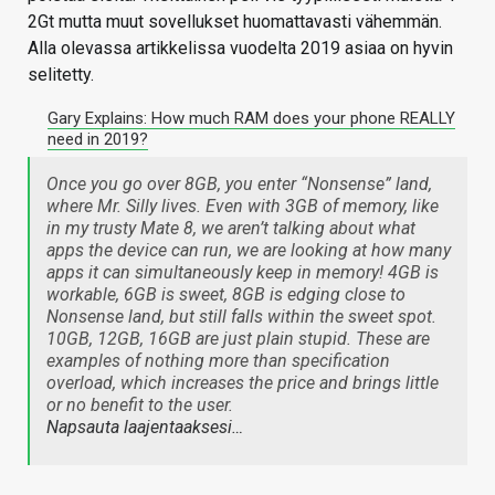
2Gt mutta muut sovellukset huomattavasti vähemmän.
Alla olevassa artikkelissa vuodelta 2019 asiaa on hyvin
selitetty.
Gary Explains: How much RAM does your phone REALLY
need in 2019?
Once you go over 8GB, you enter “Nonsense” land,
where Mr. Silly lives. Even with 3GB of memory, like
in my trusty Mate 8, we aren’t talking about what
apps the device can run, we are looking at how many
apps it can simultaneously keep in memory! 4GB is
workable, 6GB is sweet, 8GB is edging close to
Nonsense land, but still falls within the sweet spot.
10GB, 12GB, 16GB are just plain stupid. These are
examples of nothing more than specification
overload, which increases the price and brings little
or no benefit to the user.
Napsauta laajentaaksesi…