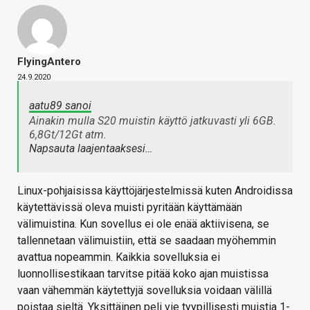
FlyingAntero
24.9.2020
aatu89 sanoi
Ainakin mulla S20 muistin käyttö jatkuvasti yli 6GB.
6,8Gt/12Gt atm.
Napsauta laajentaaksesi…
Linux-pohjaisissa käyttöjärjestelmissä kuten Androidissa
käytettävissä oleva muisti pyritään käyttämään
välimuistina. Kun sovellus ei ole enää aktiivisena, se
tallennetaan välimuistiin, että se saadaan myöhemmin
avattua nopeammin. Kaikkia sovelluksia ei
luonnollisestikaan tarvitse pitää koko ajan muistissa
vaan vähemmän käytettyjä sovelluksia voidaan välillä
poistaa sieltä. Yksittäinen peli vie tyypillisesti muistia 1-