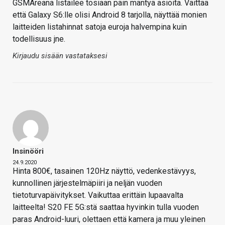
GSMAreana listailee tosiaan päin mäntyä asioita. Väittää
että Galaxy S6:lle olisi Android 8 tarjolla, näyttää monien
laitteiden listahinnat satoja euroja halvempina kuin
todellisuus jne.
Kirjaudu sisään vastataksesi
Insinööri
24.9.2020
Hinta 800€, tasainen 120Hz näyttö, vedenkestävyys,
kunnollinen järjestelmäpiiri ja neljän vuoden
tietoturvapäivitykset. Vaikuttaa erittäin lupaavalta
laitteelta! S20 FE 5G:stä saattaa hyvinkin tulla vuoden
paras Android-luuri, olettaen että kamera ja muu yleinen