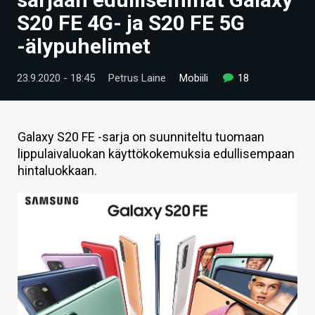
ARTIKKELIT
S20 FE 4G- ja S20 FE 5G
-älypuhelimet
VIDEOT
TECHBBS
23.9.2020 - 18:45
Petrus Laine
Mobiili
18
TIETOA
HINTA.FI
Galaxy S20 FE -sarja on suunniteltu tuomaan
lippulaivaluokan käyttökokemuksia edullisempaan
KAUPPA
hintaluokkaan.
VAIHDA TEEMA
HAKU