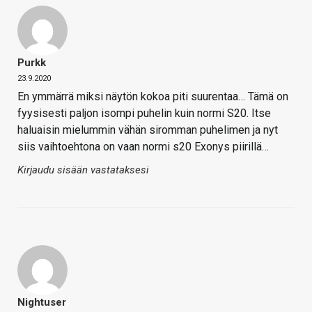
Purkk
23.9.2020
En ymmärrä miksi näytön kokoa piti suurentaa… Tämä on
fyysisesti paljon isompi puhelin kuin normi S20. Itse
haluaisin mielummin vähän siromman puhelimen ja nyt
siis vaihtoehtona on vaan normi s20 Exonys piirillä…
Kirjaudu sisään vastataksesi
Nightuser