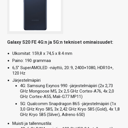
Galaxy S20 FE 4G:n ja 5G:n tekniset ominaisuudet:
Ulkomitat: 159,8 x 74,5 x 8.4 mm
Paino: 190 grammaa
6,5” SuperAMOLED -näyttö, 20::9, 2400×1080, HDR10+,
120 Hz
Järjestelmäpiiri
4G: Samsung Exynos 990 -järjestelmäpiiri (2x 2,73
GHz Mongoose M5, 2x 2,5 GHz Cortex-A76, 4x 2,0
GHz Cortex-A55, Mali-G77 MP11)
5G: Qualcomm Snapdragon 865 -järjestelmäpiiri (1x
3,0 GHz Kryo 585, 3x 2,42 GHz Kryo 585 (Gold), 4x 1,8
GHz Kryo 585 (Silver), Adreno 650)
Muisti ja tallennustila: