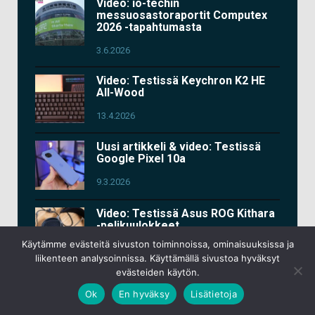
Video: io-techin
messuosastoraportit Computex
2026 -tapahtumasta
3.6.2026
Video: Testissä Keychron K2 HE
All-Wood
13.4.2026
Uusi artikkeli & video: Testissä
Google Pixel 10a
9.3.2026
Video: Testissä Asus ROG Kithara
-pelikuulokkeet
Käytämme evästeitä sivuston toiminnoissa, ominaisuuksissa ja
11.2.2026
liikenteen analysoinnissa. Käyttämällä sivustoa hyväksyt
evästeiden käytön.
Lisää videoita
Ok
En hyväksy
Lisätietoja