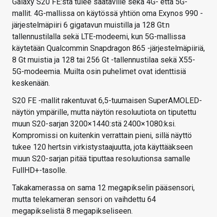
Galaxy S20 FE:stä tulee saataville sekä 4G- että 5G-
mallit. 4G-mallissa on käytössä yhtiön oma Exynos 990 -
järjestelmäpiiri 6 gigatavun muistilla ja 128 Gt:n
tallennustilalla sekä LTE-modeemi, kun 5G-mallissa
käytetään Qualcommin Snapdragon 865 -järjestelmäpiiriä,
8 Gt muistia ja 128 tai 256 Gt -tallennustilaa sekä X55-
5G-modeemia. Muilta osin puhelimet ovat identtisiä
keskenään.
S20 FE -mallit rakentuvat 6,5-tuumaisen SuperAMOLED-
näytön ympärille, mutta näytön resoluutiota on tiputettu
muun S20-sarjan 3200×1440:stä 2400×1080:ksi.
Kompromissi on kuitenkin verrattain pieni, sillä näyttö
tukee 120 hertsin virkistystaajuutta, jota käyttääkseen
muun S20-sarjan pitää tiputtaa resoluutionsa samalle
FullHD+-tasolle.
Takakamerassa on sama 12 megapikselin pääsensori,
mutta telekameran sensori on vaihdettu 64
megapikselistä 8 megapikseliseen.