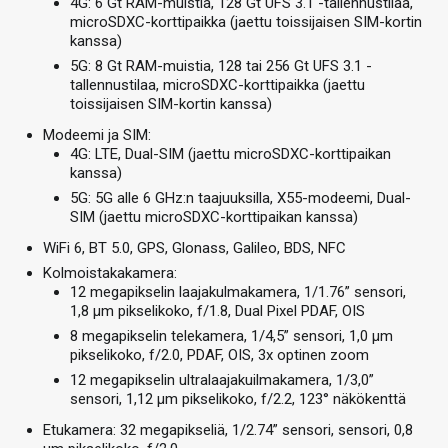
4G: 6 Gt RAM-muistia, 128 Gt UFS 3.1 -tallennustilaa,
microSDXC-korttipaikka (jaettu toissijaisen SIM-kortin
kanssa)
5G: 8 Gt RAM-muistia, 128 tai 256 Gt UFS 3.1 -
tallennustilaa, microSDXC-korttipaikka (jaettu
toissijaisen SIM-kortin kanssa)
Modeemi ja SIM:
4G: LTE, Dual-SIM (jaettu microSDXC-korttipaikan
kanssa)
5G: 5G alle 6 GHz:n taajuuksilla, X55-modeemi, Dual-
SIM (jaettu microSDXC-korttipaikan kanssa)
WiFi 6, BT 5.0, GPS, Glonass, Galileo, BDS, NFC
Kolmoistakakamera:
12 megapikselin laajakulmakamera, 1/1.76” sensori,
1,8 µm pikselikoko, f/1.8, Dual Pixel PDAF, OIS
8 megapikselin telekamera, 1/4,5” sensori, 1,0 µm
pikselikoko, f/2.0, PDAF, OIS, 3x optinen zoom
12 megapikselin ultralaajakuilmakamera, 1/3,0”
sensori, 1,12 µm pikselikoko, f/2.2, 123° näkökenttä
Etukamera: 32 megapikseliä, 1/2.74” sensori, sensori, 0,8