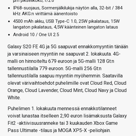
µm pikselikoko, f/2.0
IP68-suojaus, Sormenjälkilukija näytön alla, 32-bit / 384
kHz AKG:n virittämä äänentoisto
4500 mAh akku, USB Type-C 1.0, 25W pikalataus, 15W
langaton pikalataus, 4,5W käänteinen langaton lataus
Android 10 / One UI 2.5
Galaxy S20 FE 4G ja 5G saapuvat ennakkomyyntiin tänään
ja varsinaiseen myyntiin ne saapuvat 2. lokakuuta. 4G-
malli on hinnoiteltu 679 euroon ja 5G-malli 128 Gt:n
tallennustilalla 779 euroon. 5G-malli 256 Gt:n
tallennustilalla saapuu myyntiin myöhemmin. Saatavilla
olevat värivaihtoehdot puhelimille ovat Cloud Red, Cloud
Orange, Cloud Lavender, Cloud Mint, Cloud Navy ja Cloud
White.
Puhelimen 1. lokakuuta mennessä ennakkotilanneet
voivat lunastaa itselleen 2,90 euron lisämaksusta Galaxy
Fit2 -aktiivisuusranneke tai 3 kuukauden Xbox Game
Pass Ultimate -tilaus ja MOGA XP5-X -peliohjain.