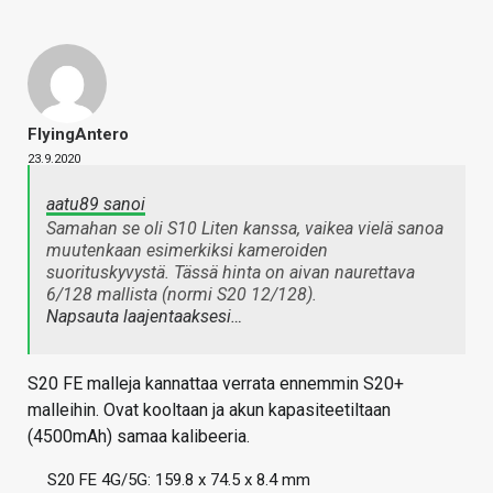
FlyingAntero
23.9.2020
aatu89 sanoi
Samahan se oli S10 Liten kanssa, vaikea vielä sanoa
muutenkaan esimerkiksi kameroiden
suorituskyvystä. Tässä hinta on aivan naurettava
6/128 mallista (normi S20 12/128).
Napsauta laajentaaksesi…
S20 FE malleja kannattaa verrata ennemmin S20+
malleihin. Ovat kooltaan ja akun kapasiteetiltaan
(4500mAh) samaa kalibeeria.
S20 FE 4G/5G: 159.8 x 74.5 x 8.4 mm