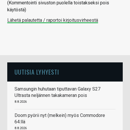
(Kommentointi sivuston puolella toistakseksi pois
käytöstä)
Lähetä palautetta / raportoi kirjoitusvirheestä
UUTISIA LYHYESTI
Samsungin huhutaan tiputtavan Galaxy S27
Ultrasta neljännen takakameran pois
8.8.2026
Doom pyörii nyt (melkein) myös Commodore
64:llä
8.8.2026