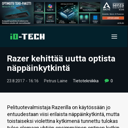
Razer kehittää uutta optista
UUTISET
näppäinkytkintä
ARTIKKELIT
23.8.2017 - 16:16
Petrus Laine
Tietotekniikka
0
VIDEOT
TECHBBS
Pelituotevalmistaja Razerilla on käytössään jo
TIETOA
entuudestaan viisi erilaista näppäinkytkintä, mutta
toistaiseksi violettina kytkimenä tunnettu tulokas
HINTA.FI
tulee olemaan yhtiön ensimmäinen optinen kytkin.