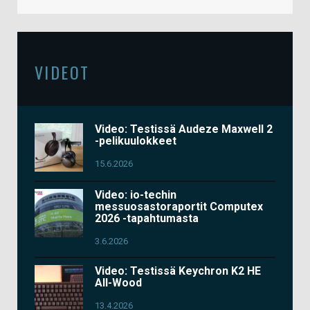
VIDEOT
Video: Testissä Audeze Maxwell 2
-pelikuulokkeet
15.6.2026
Video: io-techin
messuosastoraportit Computex
2026 -tapahtumasta
3.6.2026
Video: Testissä Keychron K2 HE
All-Wood
13.4.2026