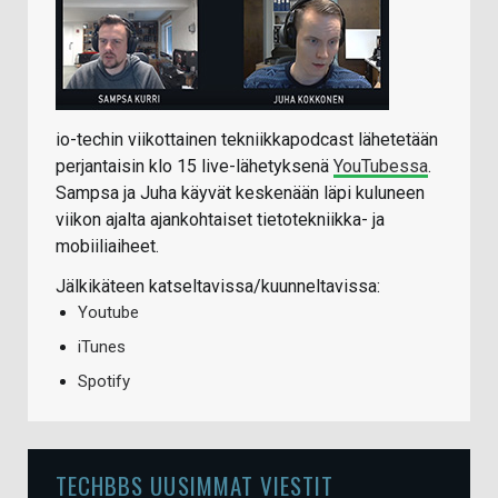
io-techin viikottainen tekniikkapodcast lähetetään
perjantaisin klo 15 live-lähetyksenä
YouTubessa
.
Sampsa ja Juha käyvät keskenään läpi kuluneen
viikon ajalta ajankohtaiset tietotekniikka- ja
mobiiliaiheet.
Jälkikäteen katseltavissa/kuunneltavissa:
Youtube
iTunes
Spotify
TECHBBS UUSIMMAT VIESTIT