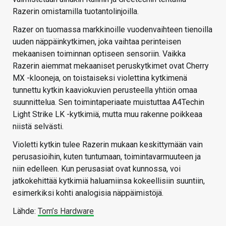
Razerin omistamilla tuotantolinjoilla.
Razer on tuomassa markkinoille vuodenvaihteen tienoilla
uuden näppäinkytkimen, joka vaihtaa perinteisen
mekaanisen toiminnan optiseen sensoriin. Vaikka
Razerin aiemmat mekaaniset peruskytkimet ovat Cherry
MX -klooneja, on toistaiseksi violettina kytkimenä
tunnettu kytkin kaaviokuvien perusteella yhtiön omaa
suunnittelua. Sen toimintaperiaate muistuttaa A4Techin
Light Strike LK -kytkimiä, mutta muu rakenne poikkeaa
niistä selvästi.
Violetti kytkin tulee Razerin mukaan keskittymään vain
perusasioihin, kuten tuntumaan, toimintavarmuuteen ja
niin edelleen. Kun perusasiat ovat kunnossa, voi
jatkokehittää kytkimiä haluamiinsa kokeellisiin suuntiin,
esimerkiksi kohti analogisia näppäimistöjä.
Lähde:
Tom’s Hardware