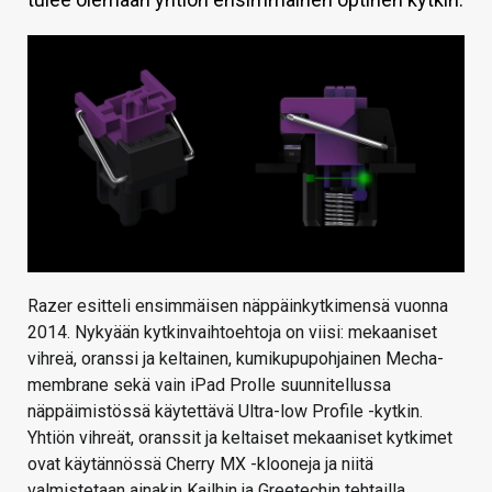
KAUPPA
VAIHDA TEEMA
HAKU
Razer esitteli ensimmäisen näppäinkytkimensä vuonna
2014. Nykyään kytkinvaihtoehtoja on viisi: mekaaniset
vihreä, oranssi ja keltainen, kumikupupohjainen Mecha-
membrane sekä vain iPad Prolle suunnitellussa
näppäimistössä käytettävä Ultra-low Profile -kytkin.
Yhtiön vihreät, oranssit ja keltaiset mekaaniset kytkimet
ovat käytännössä Cherry MX -klooneja ja niitä
valmistetaan ainakin Kailhin ja Greetechin tehtailla