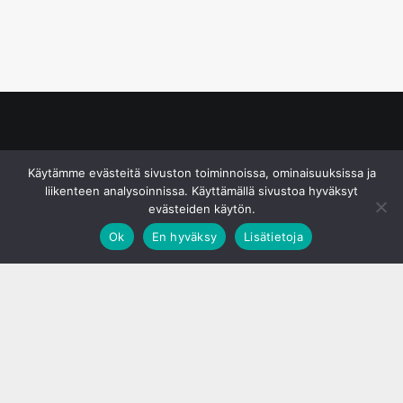
© S&J Media Oy
Käytämme evästeitä sivuston toiminnoissa, ominaisuuksissa ja
liikenteen analysoinnissa. Käyttämällä sivustoa hyväksyt
evästeiden käytön.
Ok
En hyväksy
Lisätietoja
;