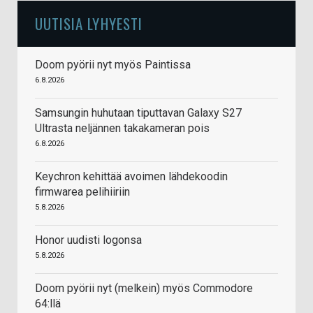
UUTISIA LYHYESTI
Doom pyörii nyt myös Paintissa
6.8.2026
Samsungin huhutaan tiputtavan Galaxy S27
Ultrasta neljännen takakameran pois
6.8.2026
Keychron kehittää avoimen lähdekoodin
firmwarea pelihiiriin
5.8.2026
Honor uudisti logonsa
5.8.2026
Doom pyörii nyt (melkein) myös Commodore
64:llä