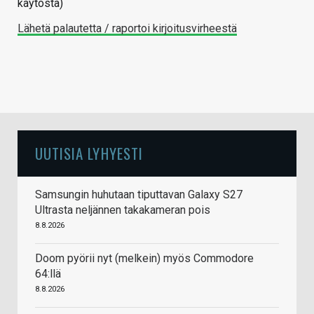
käytöstä)
Lähetä palautetta / raportoi kirjoitusvirheestä
UUTISIA LYHYESTI
Samsungin huhutaan tiputtavan Galaxy S27
Ultrasta neljännen takakameran pois
8.8.2026
Doom pyörii nyt (melkein) myös Commodore
64:llä
8.8.2026