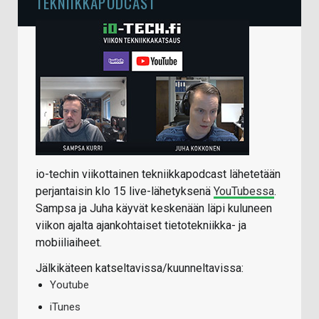
TEKNIIKKAPODCAST
io-techin viikottainen tekniikkapodcast lähetetään
perjantaisin klo 15 live-lähetyksenä
YouTubessa
.
Sampsa ja Juha käyvät keskenään läpi kuluneen
viikon ajalta ajankohtaiset tietotekniikka- ja
mobiiliaiheet.
Jälkikäteen katseltavissa/kuunneltavissa:
Youtube
iTunes