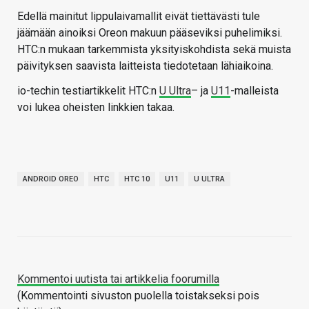
Edellä mainitut lippulaivamallit eivät tiettävästi tule
jäämään ainoiksi Oreon makuun pääseviksi puhelimiksi.
HTC:n mukaan tarkemmista yksityiskohdista sekä muista
päivityksen saavista laitteista tiedotetaan lähiaikoina.
io-techin testiartikkelit HTC:n
U Ultra
– ja
U11
-malleista
voi lukea oheisten linkkien takaa.
ANDROID OREO
HTC
HTC 10
U11
U ULTRA
Kommentoi uutista tai artikkelia foorumilla
(Kommentointi sivuston puolella toistakseksi pois