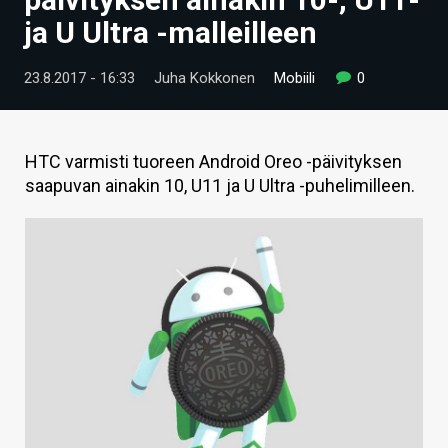
ARTIKKELIT
ja U Ultra -malleilleen
VIDEOT
23.8.2017 - 16:33
Juha Kokkonen
Mobiili
0
TECHBBS
TIETOA
HTC varmisti tuoreen Android Oreo -päivityksen
saapuvan ainakin 10, U11 ja U Ultra -puhelimilleen.
HINTA.FI
KAUPPA
VAIHDA TEEMA
HAKU