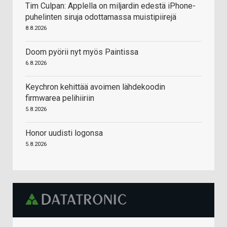
Tim Culpan: Applella on miljardin edestä iPhone-
puhelinten siruja odottamassa muistipiirejä
8.8.2026
Doom pyörii nyt myös Paintissa
6.8.2026
Keychron kehittää avoimen lähdekoodin
firmwarea pelihiiriin
5.8.2026
Honor uudisti logonsa
5.8.2026