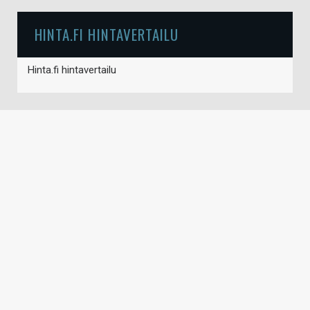
HINTA.FI HINTAVERTAILU
Hinta.fi hintavertailu