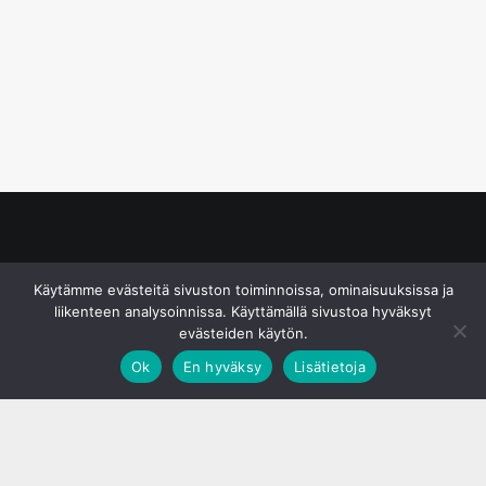
© S&J Media Oy
Käytämme evästeitä sivuston toiminnoissa, ominaisuuksissa ja
liikenteen analysoinnissa. Käyttämällä sivustoa hyväksyt
evästeiden käytön.
Ok
En hyväksy
Lisätietoja
;